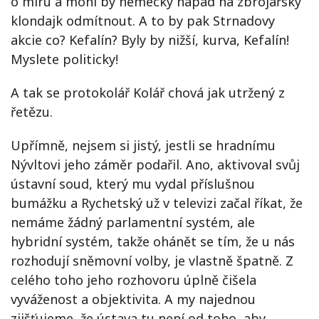
o míru a mohl by německý nápad na zbrojařský
klondajk odmítnout. A to by pak Strnadovy
akcie co? Kefalín? Byly by nižší, kurva, Kefalín!
Myslete politicky!
A tak se protokolář Kolář chová jak utržený z
řetězu.
Upřímně, nejsem si jistý, jestli se hradnímu
Nývltovi jeho záměr podařil. Ano, aktivoval svůj
ústavní soud, který mu vydal příslušnou
bumážku a Rychetský už v televizi začal říkat, že
nemáme žádný parlamentní systém, ale
hybridní systém, takže ohánět se tím, že u nás
rozhodují sněmovní volby, je vlastně špatně. Z
celého toho jeho rozhovoru úplně čišela
vyváženost a objektivita. A my najednou
zjišťujeme, že ústava tu není od toho, aby