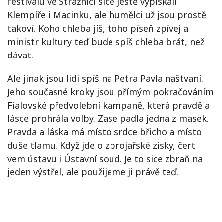
festivalu ve Strážnici sice ještě vypískali
Klempíře i Macinku, ale humělci už jsou prostě
takoví. Koho chleba jíš, toho píseň zpívej a
ministr kultury teď bude spíš chleba brát, než
dávat.
Ale jinak jsou lidi spíš na Petra Pavla naštvaní.
Jeho současné kroky jsou přímým pokračováním
Fialovské předvolební kampaně, která pravdě a
lásce prohrála volby. Zase padla jedna z masek.
Pravda a láska má místo srdce břicho a místo
duše tlamu. Když jde o zbrojařské zisky, čert
vem ústavu i Ústavní soud. Je to sice zbraň na
jeden výstřel, ale použijeme ji právě teď.