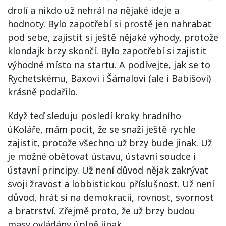
drolí a nikdo už nehrál na nějaké ideje a
hodnoty. Bylo zapotřebí si prostě jen nahrabat
pod sebe, zajistit si ještě nějaké výhody, protože
klondajk brzy skončí. Bylo zapotřebí si zajistit
výhodné místo na startu. A podívejte, jak se to
Rychetskému, Baxovi i Šámalovi (ale i Babišovi)
krásně podařilo.
Když teď sleduju posledí kroky hradního
úKoláře, mám pocit, že se snaží ještě rychle
zajistit, protože všechno už brzy bude jinak. Už
je možné obětovat ústavu, ústavní soudce i
ústavní principy. Už není důvod nějak zakrývat
svoji žravost a lobbistickou příslušnost. Už není
důvod, hrát si na demokracii, rovnost, svornost
a bratrství. Zřejmě proto, že už brzy budou
masy ovládány úplně jinak.