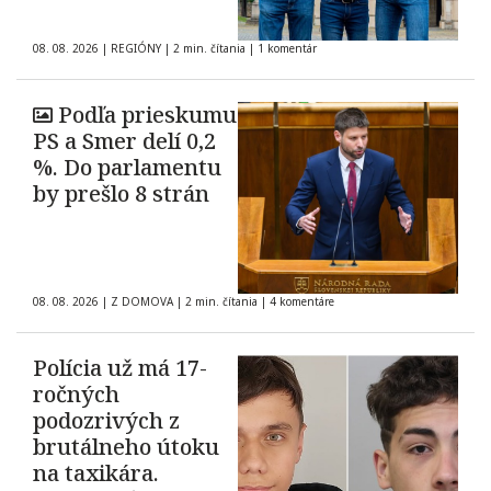
08. 08. 2026
|
REGIÓNY
|
2 min. čítania
|
1 komentár
Podľa prieskumu
PS a Smer delí 0,2
%. Do parlamentu
by prešlo 8 strán
08. 08. 2026
|
Z DOMOVA
|
2 min. čítania
|
4 komentáre
Polícia už má 17-
ročných
podozrivých z
brutálneho útoku
na taxikára.