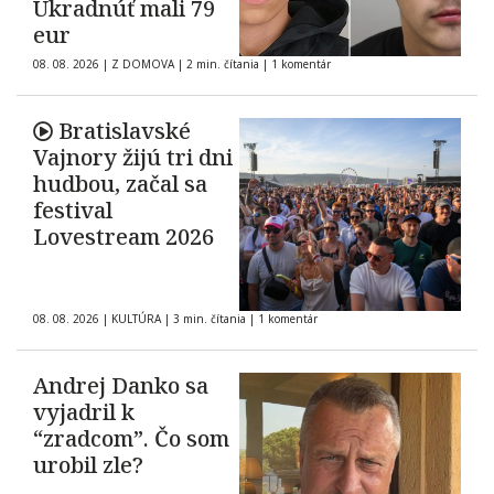
Ukradnúť mali 79
eur
08. 08. 2026
|
Z DOMOVA
|
2 min. čítania
|
1 komentár
Bratislavské
Vajnory žijú tri dni
hudbou, začal sa
festival
Lovestream 2026
08. 08. 2026
|
KULTÚRA
|
3 min. čítania
|
1 komentár
Andrej Danko sa
vyjadril k
“zradcom”. Čo som
urobil zle?