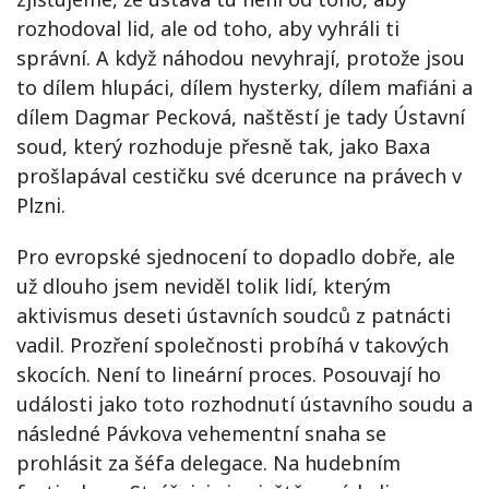
rozhodoval lid, ale od toho, aby vyhráli ti
správní. A když náhodou nevyhrají, protože jsou
to dílem hlupáci, dílem hysterky, dílem mafiáni a
dílem Dagmar Pecková, naštěstí je tady Ústavní
soud, který rozhoduje přesně tak, jako Baxa
prošlapával cestičku své dcerunce na právech v
Plzni.
Pro evropské sjednocení to dopadlo dobře, ale
už dlouho jsem neviděl tolik lidí, kterým
aktivismus deseti ústavních soudců z patnácti
vadil. Prozření společnosti probíhá v takových
skocích. Není to lineární proces. Posouvají ho
události jako toto rozhodnutí ústavního soudu a
následné Pávkova vehementní snaha se
prohlásit za šéfa delegace. Na hudebním