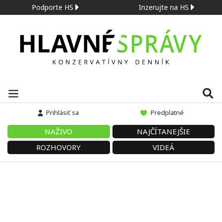
Podporte HS
Inzerujte na HS
Prihlásiť sa
Predplatné
NAŽIVO
NAJČÍTANEJŠIE
ROZHOVORY
VIDEÁ