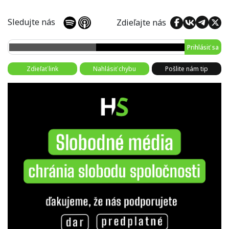
Sledujte nás
Zdieľajte nás
Prihlásiť sa
Zdieľať link
Nahlásiť chybu
Pošlite nám tip