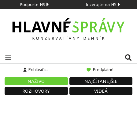
Podporte HS
Inzerujte na HS
Prihlásiť sa
Predplatné
NAŽIVO
NAJČÍTANEJŠIE
ROZHOVORY
VIDEÁ