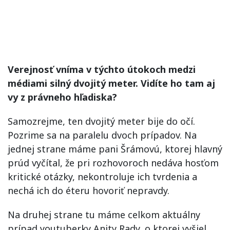
Verejnosť vníma v týchto útokoch medzi
médiami silný dvojitý meter. Vidíte ho tam aj
vy z právneho hľadiska?
Samozrejme, ten dvojitý meter bije do očí.
Pozrime sa na paralelu dvoch prípadov. Na
jednej strane máme pani Šrámovú, ktorej hlavný
prúd vyčítal, že pri rozhovoroch nedáva hosťom
kritické otázky, nekontroluje ich tvrdenia a
nechá ich do éteru hovoriť nepravdy.
Na druhej strane tu máme celkom aktuálny
prípad youtuberky Anity Rady, o ktorej vyšiel