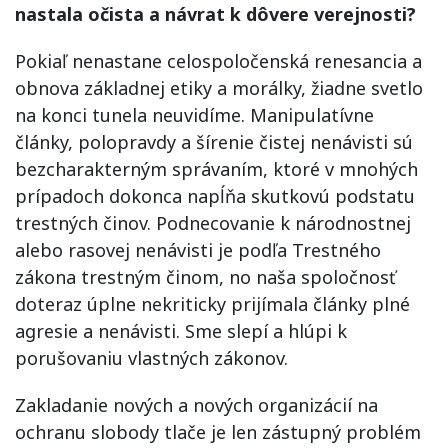
nastala očista a návrat k dôvere verejnosti?
Pokiaľ nenastane celospoločenská renesancia a
obnova základnej etiky a morálky, žiadne svetlo
na konci tunela neuvidíme. Manipulatívne
články, polopravdy a šírenie čistej nenávisti sú
bezcharakterným správaním, ktoré v mnohých
prípadoch dokonca napĺňa skutkovú podstatu
trestných činov. Podnecovanie k národnostnej
alebo rasovej nenávisti je podľa Trestného
zákona trestným činom, no naša spoločnosť
doteraz úplne nekriticky prijímala články plné
agresie a nenávisti. Sme slepí a hlúpi k
porušovaniu vlastných zákonov.
Zakladanie nových a nových organizácií na
ochranu slobody tlače je len zástupný problém