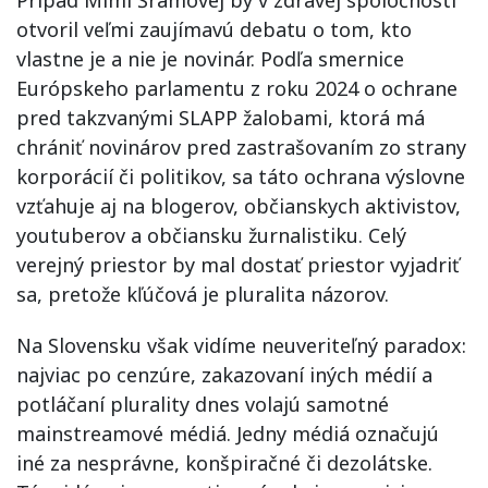
Prípad Mimi Šrámovej by v zdravej spoločnosti
otvoril veľmi zaujímavú debatu o tom, kto
vlastne je a nie je novinár. Podľa smernice
Európskeho parlamentu z roku 2024 o ochrane
pred takzvanými SLAPP žalobami, ktorá má
chrániť novinárov pred zastrašovaním zo strany
korporácií či politikov, sa táto ochrana výslovne
vzťahuje aj na blogerov, občianskych aktivistov,
youtuberov a občiansku žurnalistiku. Celý
verejný priestor by mal dostať priestor vyjadriť
sa, pretože kľúčová je pluralita názorov.
Na Slovensku však vidíme neuveriteľný paradox:
najviac po cenzúre, zakazovaní iných médií a
potláčaní plurality dnes volajú samotné
mainstreamové médiá. Jedny médiá označujú
iné za nesprávne, konšpiračné či dezolátske.