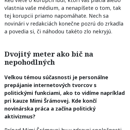
Keď viete o korupcii ľudí, ktorí vás platia alebo
vlastnia vaše médium, a nenapíšete o tom, tak
tej korupcii priamo napomáhate. Nech sa
novinári v redakciách konečne pozrú do zrkadla
a povedia si, či náhodou takéto zlo nekryjú.
Dvojitý meter ako bič na
nepohodlných
Veľkou témou súčasnosti je personálne
prepájanie internetových tvorcov s
politickými funkciami, ako to vidíme napríklad
pri kauze Mimi Šrámovej. Kde končí
novinárska práca a začína politický
aktivizmus?