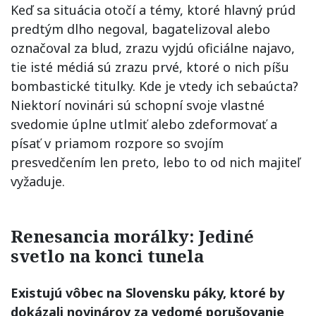
Keď sa situácia otočí a témy, ktoré hlavný prúd
predtým dlho negoval, bagatelizoval alebo
označoval za blud, zrazu vyjdú oficiálne najavo,
tie isté médiá sú zrazu prvé, ktoré o nich píšu
bombastické titulky. Kde je vtedy ich sebaúcta?
Niektorí novinári sú schopní svoje vlastné
svedomie úplne utlmiť alebo zdeformovať a
písať v priamom rozpore so svojím
presvedčením len preto, lebo to od nich majiteľ
vyžaduje.
Renesancia morálky: Jediné
svetlo na konci tunela
Existujú vôbec na Slovensku páky, ktoré by
dokázali novinárov za vedomé porušovanie