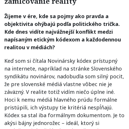
zamlčovanie reality
Žijeme v ére, kde sa pojmy ako pravda a
objektivita ohýbajú podľa politického trička.
Kde dnes vidíte najvážnejší konflikt medzi
napísaným etickým kódexom a každodennou
realitou v médiách?
Keď som si čítala Novinársky kódex prístupný
na internete, napríklad na stránke Slovenského
syndikátu novinárov, nadobudla som silný pocit,
že pre slovenské médiá vlastne vôbec nie je
záväzný. V realite totiž vidím niečo úplne iné.
Hoci k nemu médiá hlavného prúdu formálne
pristúpili, ich výstupy tie kritériá nespĺňajú.
Kódex sa stal iba formálnym dokumentom. Je to
akýsi bájny jednorožec – ideál, ktorý si