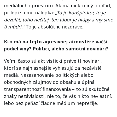
mediálneho priestoru. Ak má niekto iný pohľad,
prilepí sa mu nálepka:
„To je konšpirátor, to je
dezolát, toho nečítaj, ten tábor je hlúpy a my sme
tí múdri.“
To je absolútne nezdravé.
Kto má na tejto agresívnej atmosfére väčší
podiel viny? Politici, alebo samotní novinári?
Veľmi často sú aktivistickí práve tí novinári,
ktorí sa najhlasnejšie vyhlasujú za nezávislé
médiá. Nezasahovanie politických alebo
obchodných záujmov do obsahu a úplná
transparentnosť financovania – to sú skutočné
znaky nezávislosti, nie to, že vás nikto nevlastní,
lebo bez peňazí žiadne médium neprežije.