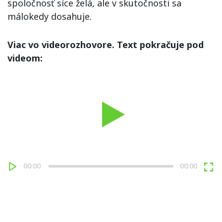
spoločnosť síce želá, ale v skutočnosti sa
málokedy dosahuje.
Viac vo videorozhovore. Text pokračuje pod
videom:
Play
00:00
00:00