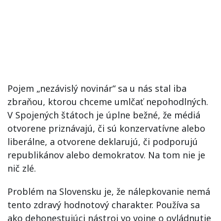
Pojem „nezávislý novinár“ sa u nás stal iba
zbraňou, ktorou chceme umlčať nepohodlných.
V Spojených štátoch je úplne bežné, že médiá
otvorene priznávajú, či sú konzervatívne alebo
liberálne, a otvorene deklarujú, či podporujú
republikánov alebo demokratov. Na tom nie je
nič zlé.
Problém na Slovensku je, že nálepkovanie nemá
tento zdravý hodnotový charakter. Používa sa
ako dehonestujúci nástroj vo vojne o ovládnutie