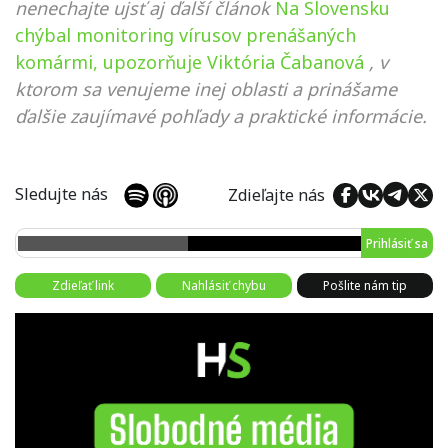
nenechajte ujsť aj ďalší článok
Na Slovensku
chýbal monitoring vírusov prenášaných
komármi, upozorňuje Viktória Čabanová
, v
ktorom sa venujeme inej oblasti a prinášame
ďalšie zaujímavé pohľady a praktické informácie.
Sledujte nás
Zdieľajte nás
Prihlásiť sa
Zdieľať link
Nahlásiť chybu
Pošlite nám tip