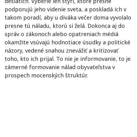
desiatich. Vyberie len štyri, ktoré presne
podporujú jeho videnie sveta, a poskladá ich v
takom poradí, aby u diváka večer doma vyvolalo
presne tú náladu, ktorú si želá. Dokonca aj do
správ o zákonoch alebo opatreniach médiá
okamžite vsúvajú hodnotiace úsudky a politické
názory, vedené snahou znevážiť a kritizovať
toho, kto ich prijal. To nie je informovanie, to je
zámerné formovanie nálad obyvateľstva v
prospech mocenských štruktúr.