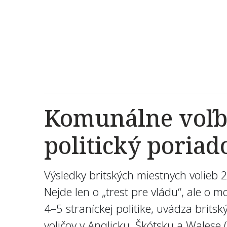
Komunálne voľby
politický poriad
Výsledky britských miestnych volieb 2
Nejde len o „trest pre vládu“, ale o
4–5 straníckej politike, uvádza britsk
voličov v Anglicku, Škótsku a Walese 