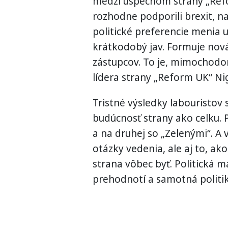
medzi úspechom strany „Ref
rozhodne podporili brexit, na
politické preferencie menia u
krátkodobý jav. Formuje nová 
zástupcov. To je, mimochodom
lídera strany „Reform UK“ Ni
Tristné výsledky labouristov s
budúcnosť strany ako celku. 
a na druhej so „Zelenými“. A 
otázky vedenia, ale aj to, ako
strana vôbec byť. Politická m
prehodnotí a samotná politik