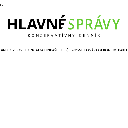
nia
TÁRE
ROZHOVORY
PRIAMA LINKA
ŠPORT
ČESKY
SVETONÁZOR
EKONOMIKA
KU