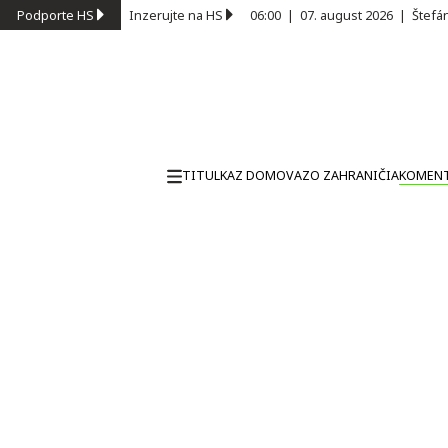
Podporte HS
Inzerujte na HS
06:00
|
07. august 2026
|
Štefá
TITULKA
Z DOMOVA
ZO ZAHRANIČIA
KOMEN