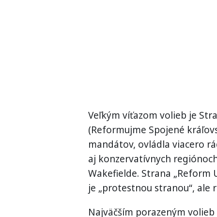
Veľkým víťazom volieb je St
(Reformujme Spojené kráľovs
mandátov, ovládla viacero rád
aj konzervatívnych regiónoch
Wakefielde. Strana „Reform U
je „protestnou stranou“, al
Najväčším porazeným volieb j