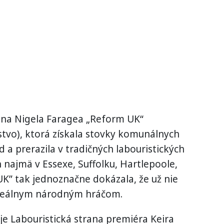
rana Nigela Faragea „Reform UK“
tvo), ktorá získala stovky komunálnych
 a prerazila v tradičných labouristických
 najmä v Essexe, Suffolku, Hartlepoole,
K” tak jednoznačne dokázala, že už nie
e reálnym národným hráčom.
e Labouristická strana premiéra Keira