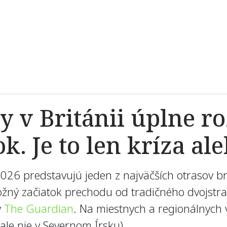
 v Británii úplne ro
ok. Je to len kríza al
026 predstavujú jeden z najväčších otrasov bri
 možný začiatok prechodu od tradičného dvojst
ý
The Guardian
. Na miestnych a regionálnych 
(ale nie v Severnom Írsku)