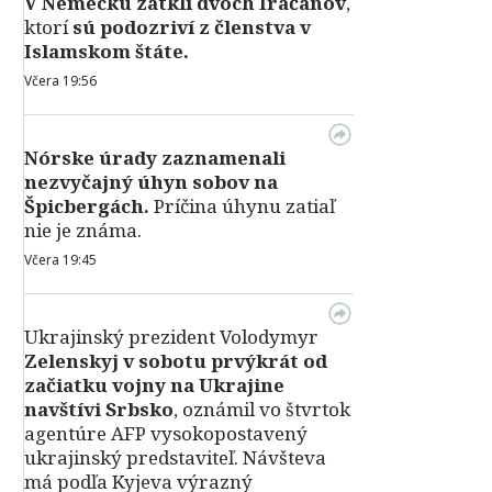
V Nemecku zatkli dvoch Iračanov
,
ktorí
sú podozriví z členstva v
Islamskom štáte.
Včera 19:56
Nórske úrady zaznamenali
nezvyčajný úhyn sobov na
Špicbergách.
Príčina úhynu zatiaľ
nie je známa.
Včera 19:45
Ukrajinský prezident Volodymyr
Zelenskyj v sobotu prvýkrát od
začiatku vojny na Ukrajine
navštívi Srbsko
, oznámil vo štvrtok
agentúre AFP vysokopostavený
ukrajinský predstaviteľ. Návšteva
má podľa Kyjeva výrazný