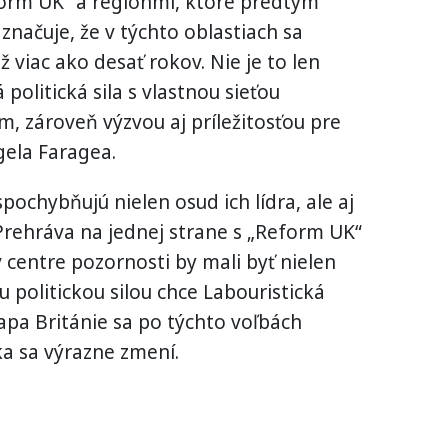
orm UK“ a regiónmi, ktoré predtým
značuje, že v týchto oblastiach sa
ž viac ako desať rokov. Nie je to len
politická sila s vlastnou sieťou
, zároveň výzvou aj príležitosťou pre
gela Faragea.
pochybňujú nielen osud ich lídra, ale aj
Prehráva na jednej strane s „Reform UK“
v centre pozornosti by mali byť nielen
u politickou silou chce Labouristická
apa Británie sa po týchto voľbách
a sa výrazne zmení.