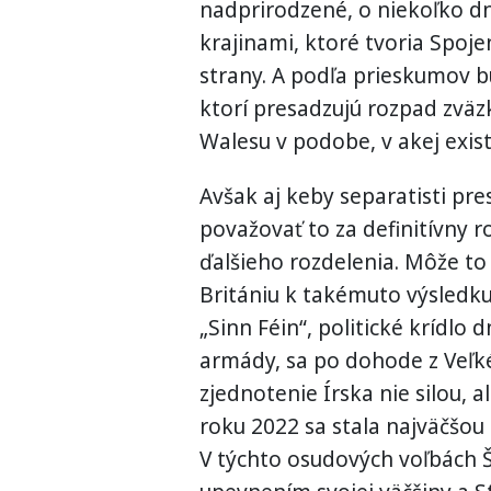
nadprirodzené, o niekoľko dn
krajinami, ktoré tvoria Spoje
strany. A podľa prieskumov bud
ktorí presadzujú rozpad zväz
Walesu v podobe, v akej exist
Avšak aj keby separatisti pre
považovať to za definitívny 
ďalšieho rozdelenia. Môže to 
Britániu k takémuto výsledku 
„Sinn Féin“, politické krídlo 
armády, sa po dohode z Veľké
zjednotenie Írska nie silou, 
roku 2022 sa stala najväčšo
V týchto osudových voľbách Š