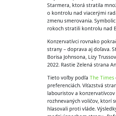
Starmera, ktorá stratila množ
o kontrolu nad viacerými rad
zmenu smerovania. Symbolick
rokoch stratili kontrolu na
Konzervatívci rovnako pokrač
strany – doprava aj doľava. 
Borisa Johnsona, Lizy Trusso
2022. Rastie Zelená strana An
Tieto voľby podľa
The Times
preferenciách. Víťazstvá str
labouristov a konzervatívcov 
rozhnevaných voličov, ktorí sú
hlasovali proti vláde. Výsled