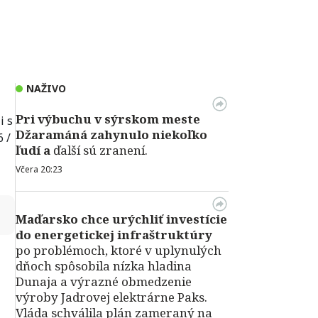
NAŽIVO
Pri výbuchu v
sýrskom meste
i s
Džaramáná zahynulo niekoľko
 /
ľudí a
ďalší sú zranení.
Včera 20:23
↻
Maďarsko chce urýchliť investície
do energetickej infraštruktúry
po problémoch, ktoré v uplynulých
dňoch spôsobila nízka hladina
Dunaja a výrazné obmedzenie
výroby Jadrovej elektrárne Paks.
Vláda schválila plán zameraný na