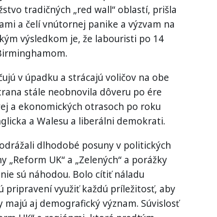
stvo tradičných „red wall“ oblastí, prišla
ami a čelí vnútornej panike a výzvam na
ým výsledkom je, že labouristi po 14
d Birminghamom.
ujú v úpadku a strácajú voličov na obe
Strana stále neobnovila dôveru po ére
vej a ekonomických otrasoch po roku
glicka a Walesu a liberálni demokrati.
odrážali dlhodobé posuny v politických
any „Reform UK“ a „Zelených“ a porážky
nie sú náhodou. Bolo cítiť náladu
 pripravení využiť každú príležitosť, aby
ky majú aj demografický význam. Súvislosť