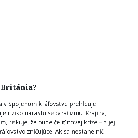
 Británia?
a v Spojenom kráľovstve prehlbuje
uje riziko nárastu separatizmu. Krajina,
 riskuje, že bude čeliť novej kríze – a jej
áľovstvo zničujúce. Ak sa nestane nič