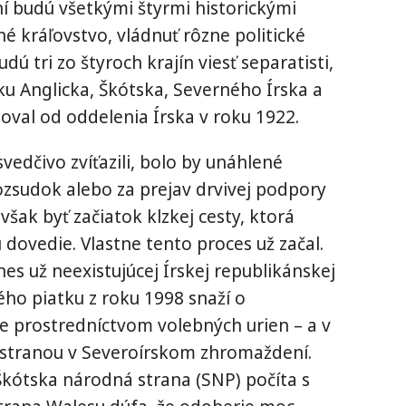
í budú všetkými štyrmi historickými
né kráľovstvo, vládnuť rôzne politické
ú tri zo štyroch krajín viesť separatisti,
ku Anglicka, Škótska, Severného Írska a
oval od oddelenia Írska v roku 1922.
svedčivo zvíťazili, bolo by unáhlené
rozsudok alebo za prejav drvivej podpory
však byť začiatok klzkej cesty, ktorá
dovedie. Vlastne tento proces už začal.
dnes už neexistujúcej Írskej republikánskej
ho piatku z roku 1998 snaží o
ale prostredníctvom volebných urien – a v
u stranou v Severoírskom zhromaždení.
kótska národná strana (SNP) počíta s