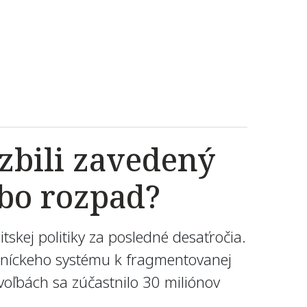
zbili zavedený
ebo rozpad?
tskej politiky za posledné desaťročia.
raníckeho systému k fragmentovanej
voľbách sa zúčastnilo 30 miliónov