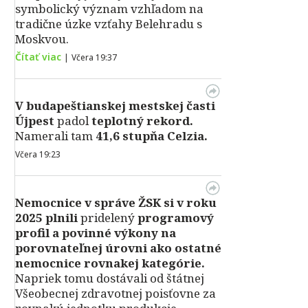
symbolický význam vzhľadom na
tradične úzke vzťahy Belehradu s
Moskvou.
Čítať viac
|
Včera 19:37
V
budapeštianskej mestskej časti
Újpest
padol
teplotný rekord.
Namerali tam
41,6 stupňa Celzia.
Včera 19:23
Nemocnice v správe ŽSK si v roku
2025 plnili
pridelený
programový
profil a povinné výkony na
porovnateľnej úrovni ako ostatné
nemocnice rovnakej kategórie.
Napriek tomu dostávali od štátnej
Všeobecnej zdravotnej poisťovne za