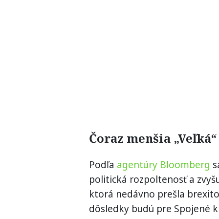
Čoraz menšia „Veľká“
Podľa
agentúry Bloomberg
s
politická rozpoltenosť a zvyš
ktorá nedávno prešla brexitom,
dôsledky budú pre Spojené kr