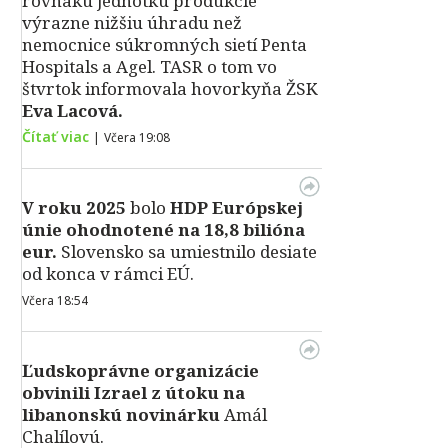
rovnakú jednotku produkcie
výrazne nižšiu úhradu než
nemocnice súkromných sietí Penta
Hospitals a Agel. TASR o tom vo
štvrtok informovala hovorkyňa ŽSK
Eva Lacová.
Čítať viac
|
Včera 19:08
V roku 2025
bolo
HDP
Európskej
únie ohodnotené na 18,8 bilióna
eur.
Slovensko sa umiestnilo desiate
od konca v rámci EÚ.
Včera 18:54
Ľudskoprávne organizácie
obvinili Izrael z útoku na
libanonskú novinárku
Amál
Chalílovú.