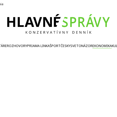
nia
TÁRE
ROZHOVORY
PRIAMA LINKA
ŠPORT
ČESKY
SVETONÁZOR
EKONOMIKA
KU