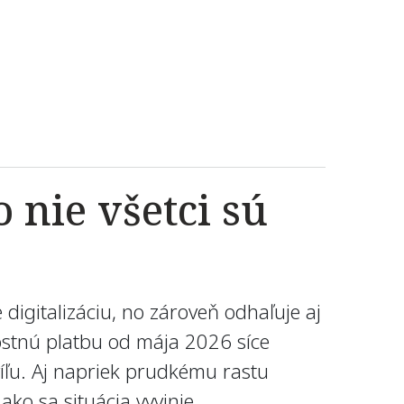
 nie všetci sú
 digitalizáciu, no zároveň odhaľuje aj
ostnú platbu od mája 2026 síce
íľu. Aj napriek prudkému rastu
ako sa situácia vyvinie