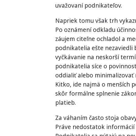
uvažovaní podnikateľov.
Napriek tomu však trh vykazu
Po oznámení odkladu účinnost
záujem citeľne ochladol a me
podnikatelia ešte nezaviedli
vyčkávanie na neskorší termí
podnikatelia síce o povinnost
oddialiť alebo minimalizovať
Kitko, ide najmä o menších po
skôr formálne splnenie zákon
platieb.
Za váhaním často stoja obavy 
Práve nedostatok informácií 