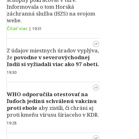
Informovala o tom Horská
záchranná služba (HZS) na svojom
webe.
Čítať viac
|
19:31
Z údajov miestnych úradov vyplýva,
že
povodne v severovýchodnej
Indii si vyžiadali viac ako 97 obetí.
19:30
WHO odporučila otestovať na
ľuďoch jedinú schválenú vakcínu
proti ebole
aby zistili, či chráni aj
proti kmeňu vírusu šíriaceho v KDR.
19:28