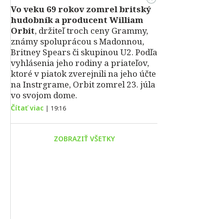
Vo veku 69 rokov zomrel britský
hudobník a producent William
Orbit
, držiteľ troch ceny Grammy,
známy spoluprácou s Madonnou,
Britney Spears či skupinou U2. Podľa
vyhlásenia jeho rodiny a priateľov,
ktoré v piatok zverejnili na jeho účte
na Instrgrame, Orbit zomrel 23. júla
vo svojom dome.
Čítať viac
|
19:16
ZOBRAZIŤ VŠETKY