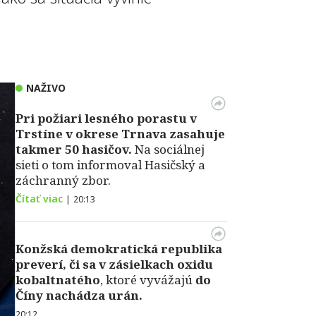
NAŽIVO
Pri požiari lesného porastu v
Trstíne v okrese Trnava zasahuje
takmer 50 hasičov.
Na sociálnej
sieti o tom informoval Hasičský a
záchranný zbor.
Čítať viac
|
20:13
Konžská demokratická republika
preverí, či sa v zásielkach oxidu
kobaltnatého
, ktoré vyvážajú
do
Číny nachádza urán.
20:12