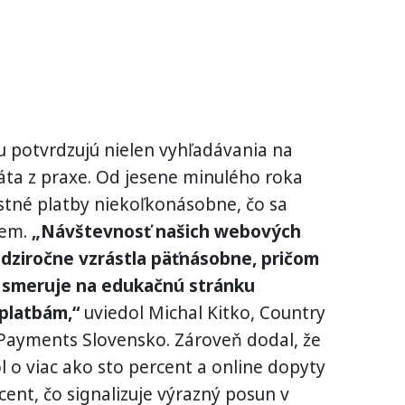
iu potvrdzujú nielen vyhľadávania na
dáta z praxe. Od jesene minulého roka
stné platby niekoľkonásobne, čo sa
iem.
„Návštevnosť našich webových
dziročne vzrástla päťnásobne, pričom
v smeruje na edukačnú stránku
platbám,“
uviedol Michal Kitko, Country
Payments Slovensko. Zároveň dodal, že
l o viac ako sto percent a online dopyty
cent, čo signalizuje výrazný posun v