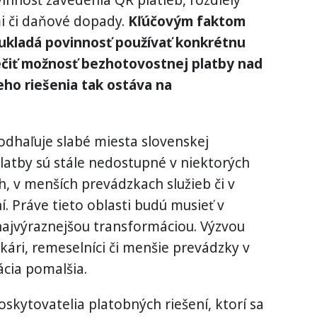
vinnosť zavedenia QR platieb, rozdiely
mi či daňové dopady.
Kľúčovým faktom
eukladá povinnosť používať konkrétnu
ečiť možnosť bezhotovostnej platby nad
ho riešenia tak ostáva na
 odhaľuje slabé miesta slovenskej
atby sú stále nedostupné v niektorých
 v menších prevádzkach služieb či v
í. Práve tieto oblasti budú musieť v
 najvýraznejšou transformáciou. Výzvou
ikári, remeselníci či menšie prevádzky v
ácia pomalšia.
oskytovatelia platobných riešení, ktorí sa