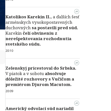
Katolikos Karekin II.,
a ďalších šesť
arménskych vysokopostavených
duchovných
sa postavili pred súd.
Karekin
čelí obvineniu z
nerešpektovania rozhodnutia
svetského súdu.
20:10
↻
Zelenskyj pricestoval do Srbska.
V piatok a v sobotu
absolvuje
dôležité rozhovory s Vučičom a
premiérom Djurom Macutom.
20:09
Americký odvolací súd nariadil