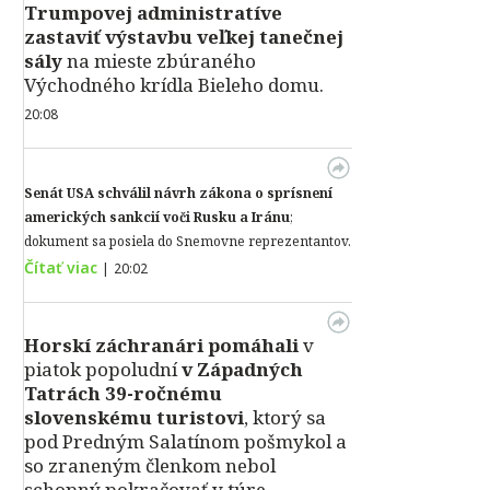
Trumpovej administratíve
zastaviť výstavbu veľkej tanečnej
sály
na mieste zbúraného
Východného krídla Bieleho domu.
20:08
Senát USA schválil návrh zákona o sprísnení
amerických sankcií voči Rusku a Iránu
;
dokument sa posiela do Snemovne reprezentantov.
Čítať viac
|
20:02
Horskí záchranári pomáhali
v
piatok popoludní
v Západných
Tatrách 39-ročnému
slovenskému turistovi
, ktorý sa
pod Predným Salatínom pošmykol a
so zraneným členkom nebol
schopný pokračovať v túre.