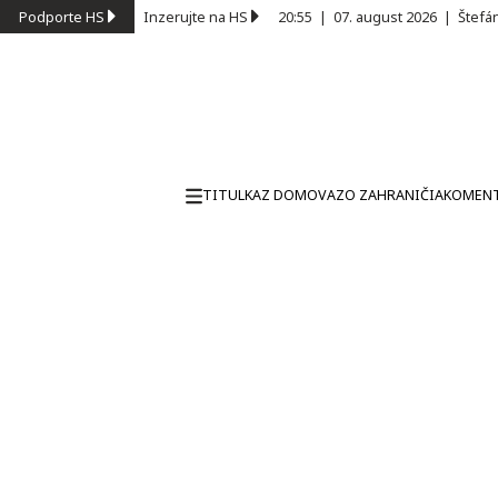
Podporte HS
Inzerujte na HS
20:55
|
07. august 2026
|
Štefá
TITULKA
Z DOMOVA
ZO ZAHRANIČIA
KOMEN