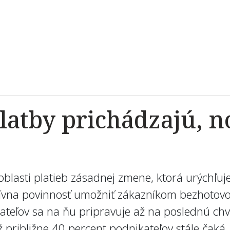
atby prichádzajú, no
oblasti platieb zásadnej zmene, ktorá urýchľuje
tívna povinnosť umožniť zákazníkom bezhotov
ateľov sa na ňu pripravuje až na poslednú chv
 približne 40 percent podnikateľov stále čaká, 