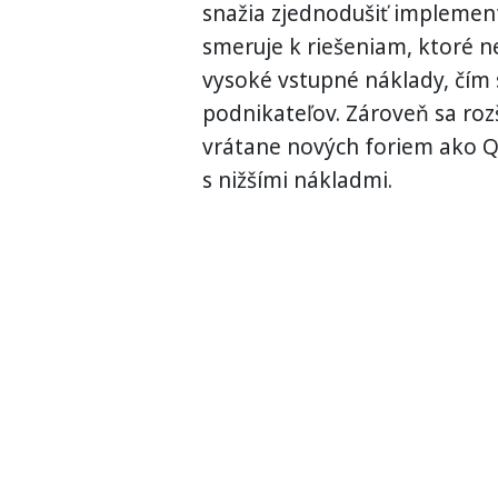
snažia zjednodušiť implementá
smeruje k riešeniam, ktoré ne
vysoké vstupné náklady, čím 
podnikateľov. Zároveň sa rozš
vrátane nových foriem ako Q
s nižšími nákladmi.