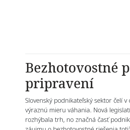
Bezhotovostné pl
pripravení
Slovenský podnikateľský sektor čelí v 
výraznú mieru váhania. Nová legisla
rozhýbala trh, no značná časť podnik
záujmu o bezhotovostné riešenia totiž