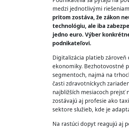
Podnikatelia sa pýtajú na po
medzi jednotlivými riešenia
pritom zostáva, že zákon n
technológiu, ale iba zabezp
jedno euro. Výber konkrétne
podnikateľovi.
Digitalizácia platieb zároveň
ekonomiky. Bezhotovostné pl
segmentoch, najmä na trhoch,
časti zdravotníckych zariaden
najbližších mesiacoch prejsť
zostávajú aj profesie ako tax
sektore služieb, kde je adapt
Na rastúci dopyt reagujú aj p