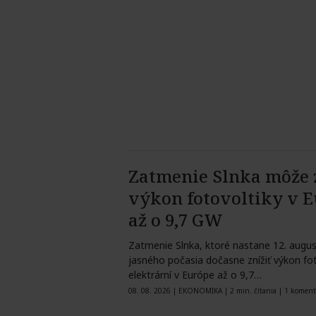
Zatmenie Slnka môže z
výkon fotovoltiky v 
až o 9,7 GW
Zatmenie Slnka, ktoré nastane 12. augu
jasného počasia dočasne znížiť výkon fo
elektrární v Európe až o 9,7…
08. 08. 2026
|
EKONOMIKA
|
2 min. čítania
|
1 koment