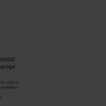
nížiť
Európe
sta, môže za
tovoltických
ár