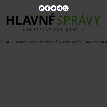
TÁRE
ROZHOVORY
PRIAMA LINKA
ŠPORT
ČESKY
SVETONÁZOR
EKONOMIKA
KU