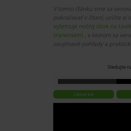
V tomto článku sme sa venova
pokračovať v čítaní, určite si 
vyšetruje nočný útok na taxik
zraneniami
, v ktorom sa ven
zaujímavé pohľady a praktick
Sledujte
Zdieľať link