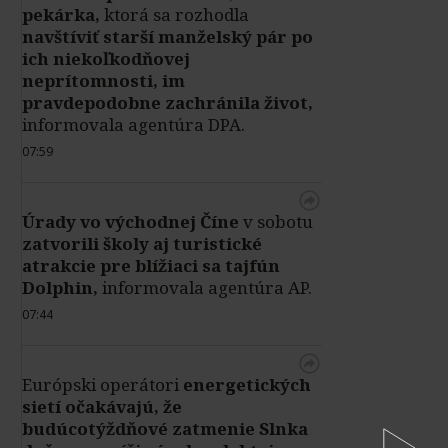
pekárka,
ktorá sa rozhodla
navštíviť starší manželský pár po
ich niekoľkodňovej
neprítomnosti, im
pravdepodobne zachránila život,
informovala agentúra DPA.
07:59
Úrady vo východnej Číne
v sobotu
zatvorili školy aj turistické
atrakcie pre blížiaci sa tajfún
Dolphin,
informovala agentúra AP.
07:44
Európski operátori
energetických
sietí očakávajú, že
budúcotýždňové zatmenie Slnka