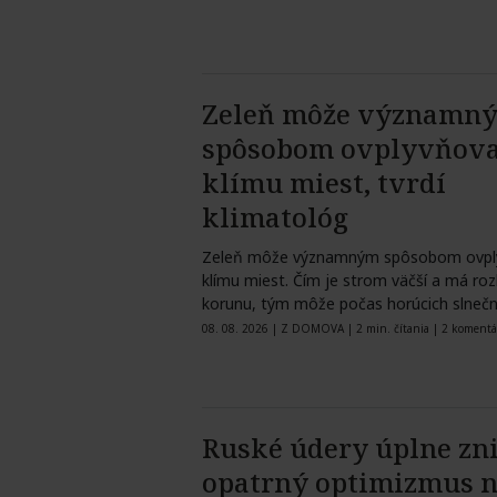
Zeleň môže významn
spôsobom ovplyvňova
klímu miest, tvrdí
klimatológ
Zeleň môže významným spôsobom ovpl
klímu miest. Čím je strom väčší a má rozl
korunu, tým môže počas horúcich slneč
08. 08. 2026
|
Z DOMOVA
|
2 min. čítania
|
2 komentá
Ruské údery úplne zni
opatrný optimizmus 