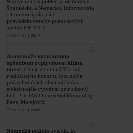
Najvýraznejší pokles sa očakáva v
Španielsku a Nemecku. Informovala
o tom Európska sieť
prevádzkovateľov prenosových
sústav ENTSO-E.
Čítať viac
|
09:17
Zeleň môže významným
spôsobom ovplyvňovať klímu
miest.
Čím je strom väčší a má
rozložitejšiu korunu, tým môže
počas horúcich slnečných dní
efektívnejšie vytvárať prirodzený
tieň. Pre TASR to uviedol klimatológ
Pavel Matejovič.
Čítať viac
|
09:00
Nemecká polícia
uviedla, že