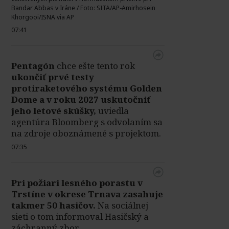
Bandar Abbas v Iráne / Foto: SITA/AP-Amirhosein
Khorgooi/ISNA via AP
07:41
Pentagón
chce ešte tento rok
ukončiť prvé testy
protiraketového systému Golden
Dome a v roku 2027 uskutočniť
jeho letové skúšky,
uviedla
agentúra Bloomberg s odvolaním sa
na zdroje oboznámené s projektom.
07:35
Pri požiari lesného porastu v
Trstíne v okrese Trnava zasahuje
takmer 50 hasičov.
Na sociálnej
sieti o tom informoval Hasičský a
záchranný zbor.