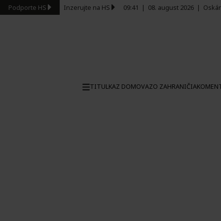
Podporte HS
Inzerujte na HS
09:41
|
08. august 2026
|
Oskár
TITULKA
Z DOMOVA
ZO ZAHRANIČIA
KOMEN