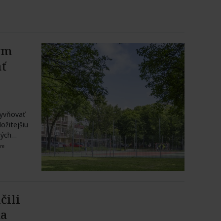
ým
ť
yvňovať
ožitejšiu
ných…
re
čili
na