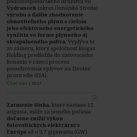
poľnohospodárskeho družstva vo
Vydranoch
(okres Dunajská Streda)
výrobu a ďalšie zhodnotenie
obnoviteľného plynu s cieľom
jeho efektívneho energetického
využitia vo forme plynného aj
skvapalneného paliva.
Vyplýva to
zo zámeru, ktorý spoločnosť Biogaz
Holding predložila do zisťovacieho
konania v rámci procesu
posudzovania vplyvov na životné
prostredie (EIA).
Čítať viac
|
09:27
Zatmenie Slnka,
ktoré nastane 12.
augusta, môže za jasného počasia
dočasne znížiť výkon
fotovoltických elektrární v
Európe
až o 9,7 gigawattu (GW).