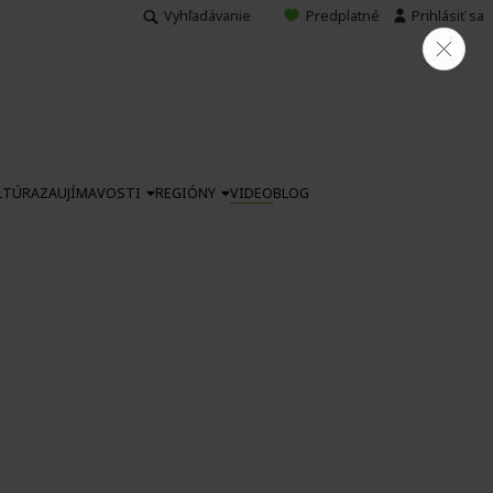
Vyhľadávanie
Predplatné
Prihlásiť sa
LTÚRA
ZAUJÍMAVOSTI
REGIÓNY
VIDEO
BLOG