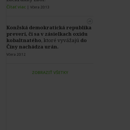
Čítať viac
|
Včera 20:13
Konžská demokratická republika
preverí, či sa v zásielkach oxidu
kobaltnatého
, ktoré vyvážajú
do
Číny nachádza urán.
Včera 20:12
ZOBRAZIŤ VŠETKY