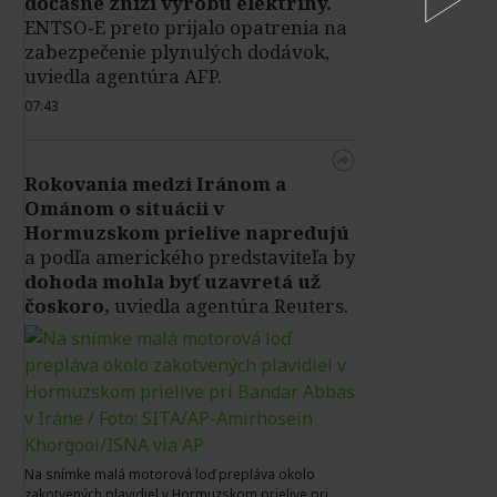
dočasne zníži výrobu elektriny.
ENTSO‑E preto prijalo opatrenia na
zabezpečenie plynulých dodávok,
uviedla agentúra AFP.
07:43
Rokovania medzi Iránom a
Ománom o situácii v
Hormuzskom prielive napredujú
a podľa amerického predstaviteľa by
dohoda mohla byť uzavretá už
čoskoro,
uviedla agentúra Reuters.
Na snímke malá motorová loď prepláva okolo
zakotvených plavidiel v Hormuzskom prielive pri