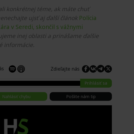
li konkrétnej téme, ak máte chuť
nenechajte ujsť aj ďalší článok
Polícia
ára v Seredi, skončil s vážnymi
ujeme inej oblasti a prinášame ďalšie
é informácie.
 nás
Zdieľajte nás
Prihlásiť sa
Nahlásiť chybu
Pošlite nám tip