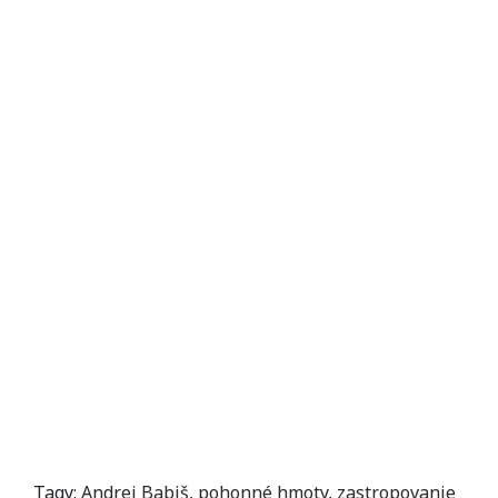
Tagy:
Andrej Babiš
,
pohonné hmoty
,
zastropovanie