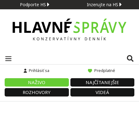
Podporte HS
Inzerujte na HS
Prihlásiť sa
Predplatné
NAŽIVO
NAJČÍTANEJŠIE
ROZHOVORY
VIDEÁ