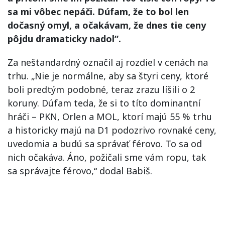
sa mi vôbec nepáči. Dúfam, že to bol len
dočasný omyl, a očakávam, že dnes tie ceny
pôjdu dramaticky nadol“.
Za neštandardný označil aj rozdiel v cenách na
trhu. „Nie je normálne, aby sa štyri ceny, ktoré
boli predtým podobné, teraz zrazu líšili o 2
koruny. Dúfam teda, že si to títo dominantní
hráči – PKN, Orlen a MOL, ktorí majú 55 % trhu
a historicky majú na D1 podozrivo rovnaké ceny,
uvedomia a budú sa správať férovo. To sa od
nich očakáva. Áno, požičali sme vám ropu, tak
sa správajte férovo,“ dodal Babiš.