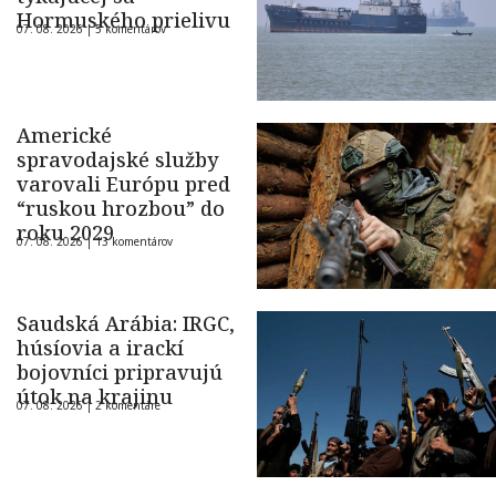
Hormuského prielivu
07. 08. 2026 |
5 komentárov
Americké
spravodajské služby
varovali Európu pred
“ruskou hrozbou” do
roku 2029
07. 08. 2026 |
13 komentárov
Saudská Arábia: IRGC,
húsíovia a irackí
bojovníci pripravujú
útok na krajinu
07. 08. 2026 |
2 komentáre