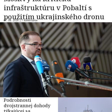
infraštruktúru v Pobaltí s
použitím ukrajinského dronu
07. 08. 2026 |
7 komentárov
Podrobnosti
dvojstrannej dohody
týkajúcej sa