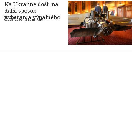
Na Ukrajine došli na
ďalší spôsob
vyberania výpalného
07. 08. 2026 |
2 komentáre