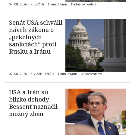
07. 08. 2026
|
REGIÓNY
|
1 min. čítania
|
Žiadne komentáre
Senát USA schválil
návrh zákona o
„pekelných
sankciách“ proti
Rusku a Iránu
07. 08. 2026
|
ZO ZAHRANIČIA
|
1 min. čítania
|
28 komentárov
USA a Irán sú
blízko dohody.
Bessent naznačil
možný zlom