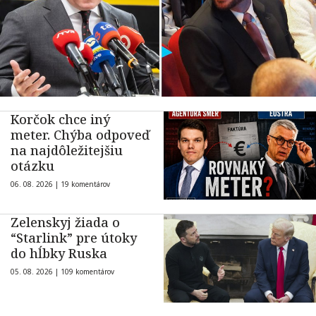
Korčok chce iný
meter. Chýba odpoveď
na najdôležitejšiu
otázku
06. 08. 2026 |
19 komentárov
Zelenskyj žiada o
“Starlink” pre útoky
do hĺbky Ruska
05. 08. 2026 |
109 komentárov