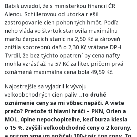
Babiš uviedol, že s ministerkou financií ČR
Alenou Schillerovou od utorka riešil
zastropovanie cien pohonných hmôt. Podľa
neho vláda vo štvrtok stanovila maximálnu
maržu čerpacích staníc na 2,50 Kč a zároveň
znížila spotrebnú daň o 2,30 Kč vrátane DPH.
Tvrdil, že bez týchto opatrení by cena nafty
mohla vzrásť až na 57 Kč za liter, pričom prvá
oznámená maximálna cena bola 49,59 Kč.
Najostrejšie sa vyjadril k vývoju
veľkoobchodných cien palív.
„To druhé
oznámenie ceny sa mi vôbec nepáči. A viete
prečo? Pretože tí hlavní hráči – PKN, Orlen a
MOL, úplne nepochopiteľne, keď burza klesla
o 15 %, zvýšili veľkoobchodné ceny o 2 koruny,
a pritom sme im požičali 100-tisíc ton ropy. To