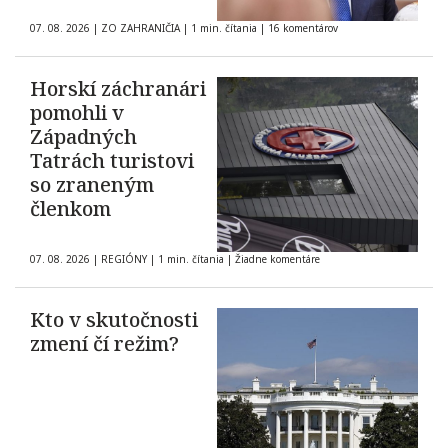
07. 08. 2026
|
ZO ZAHRANIČIA
|
1 min. čítania
|
16 komentárov
Horskí záchranári
pomohli v
Západných
Tatrách turistovi
so zraneným
členkom
07. 08. 2026
|
REGIÓNY
|
1 min. čítania
|
Žiadne komentáre
Kto v skutočnosti
zmení čí režim?