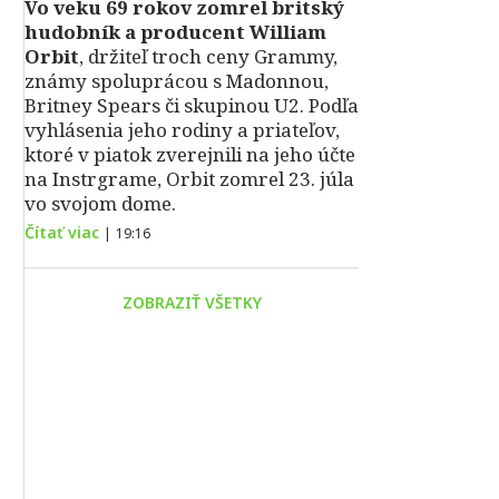
Vo veku 69 rokov zomrel britský
hudobník a producent William
Orbit
, držiteľ troch ceny Grammy,
známy spoluprácou s Madonnou,
Britney Spears či skupinou U2. Podľa
vyhlásenia jeho rodiny a priateľov,
ktoré v piatok zverejnili na jeho účte
na Instrgrame, Orbit zomrel 23. júla
vo svojom dome.
Čítať viac
|
19:16
ZOBRAZIŤ VŠETKY