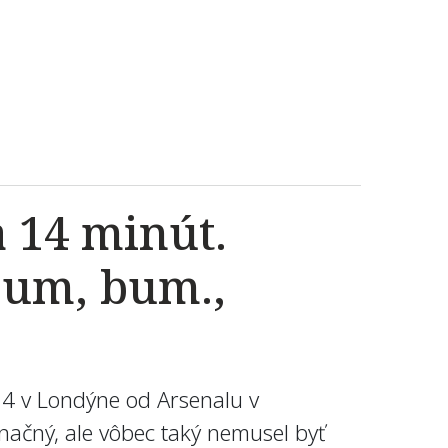
a 14 minút.
bum, bum.,
0:4 v Londýne od Arsenalu v
značný, ale vôbec taký nemusel byť