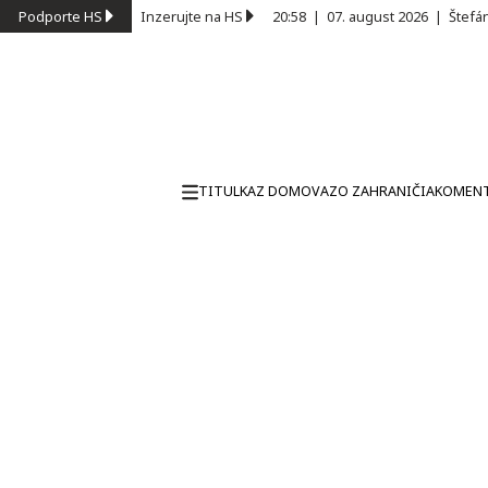
Podporte HS
Inzerujte na HS
20:58
|
07. august 2026
|
Štefá
TITULKA
Z DOMOVA
ZO ZAHRANIČIA
KOMEN