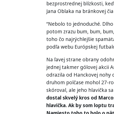
bezprostrednej blízkosti, k
Jana Oblaka na bránkovej čia
“Nebolo to jednoduché. Dlho s
potom zrazu bum, bum, bum, 
toho čo najrýchlejšie spamät
podľa webu Európskej futbalo
Na ľavej strane obrany odohra
jednej takmer gólovej akcii A
odrazila od Hanckovej nohy 
druhom polčase mohol 27-roč
skóroval, ale jeho hlavička sa
dostal skvelý kros od Marco
hlavička. Ak by som loptu traf
Namiesto toho to bolo o päť