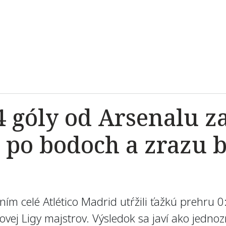
 4 góly od Arsenalu z
e po bodoch a zrazu 
ím celé Atlético Madrid utŕžili ťažkú prehru 
ovej Ligy majstrov. Výsledok sa javí ako jedno