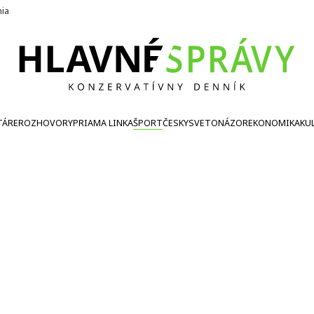
nia
TÁRE
ROZHOVORY
PRIAMA LINKA
ŠPORT
ČESKY
SVETONÁZOR
EKONOMIKA
KU