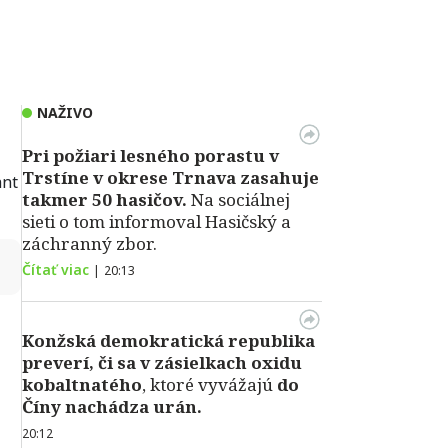
NAŽIVO
Pri požiari lesného porastu v
Trstíne v okrese Trnava zasahuje
ant
takmer 50 hasičov.
Na sociálnej
sieti o tom informoval Hasičský a
záchranný zbor.
↻
Čítať viac
|
20:13
Konžská demokratická republika
preverí, či sa v zásielkach oxidu
kobaltnatého
, ktoré vyvážajú
do
Číny nachádza urán.
20:12