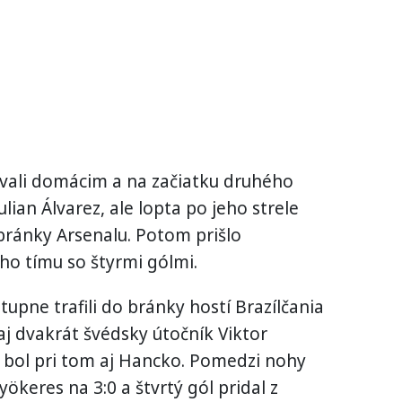
ávali domácim a na začiatku druhého
lian Álvarez, ale lopta po jeho strele
bránky Arsenalu. Potom prišlo
o tímu so štyrmi gólmi.
tupne trafili do bránky hostí Brazílčania
aj dvakrát švédsky útočník Viktor
 bol pri tom aj Hancko. Pomedzi nohy
ökeres na 3:0 a štvrtý gól pridal z