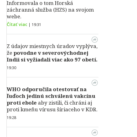
Informovala o tom Horská
záchranná služba (HZS) na svojom
webe.
Čítať viac
|
19:31
Z údajov miestnych úradov vyplýva,
že
povodne v severovýchodnej
Indii si vyžiadali viac ako 97 obetí.
19:30
WHO odporučila otestovať na
ľuďoch jedinú schválenú vakcínu
proti ebole
aby zistili, či chráni aj
proti kmeňu vírusu šíriaceho v KDR.
19:28