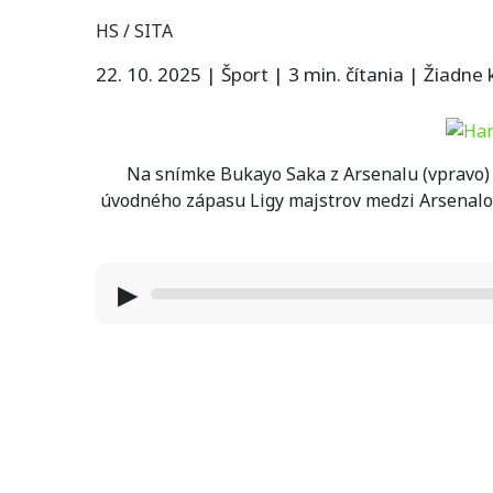
HS / SITA
22. 10. 2025
|
Šport
|
3 min. čítania
|
Žiadne
Na snímke Bukayo Saka z Arsenalu (vpravo) 
úvodného zápasu Ligy majstrov medzi Arsenalom
▶