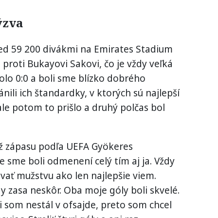
ýzva
ed 59 200 divákmi na Emirates Stadium
proti Bukayovi Sakovi, čo je vždy veľká
olo 0:0 a boli sme blízko dobrého
nili ich štandardky, v ktorých sú najlepší
ale potom to prišlo a druhý polčas bol
už zápasu podľa UEFA Gyökeres
e sme boli odmenení celý tím aj ja. Vždy
evať mužstvu ako len najlepšie viem.
y zasa neskôr. Oba moje góly boli skvelé.
či som nestál v ofsajde, preto som chcel