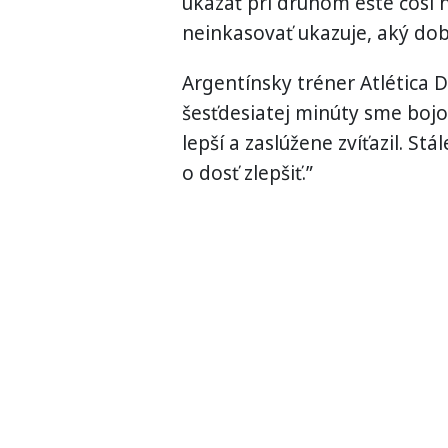
ukázať pri druhom ešte čosi na
neinkasovať ukazuje, aký dob
Argentínsky tréner Atlética 
šesťdesiatej minúty sme bojo
lepší a zaslúžene zvíťazil. St
o dosť zlepšiť.”