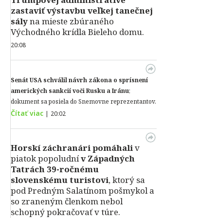
zastaviť výstavbu veľkej tanečnej
sály
na mieste zbúraného
Východného krídla Bieleho domu.
20:08
Senát USA schválil návrh zákona o sprísnení
amerických sankcií voči Rusku a Iránu
;
dokument sa posiela do Snemovne reprezentantov.
Čítať viac
|
20:02
Horskí záchranári pomáhali
v
piatok popoludní
v Západných
Tatrách 39-ročnému
slovenskému turistovi
, ktorý sa
pod Predným Salatínom pošmykol a
so zraneným členkom nebol
schopný pokračovať v túre.