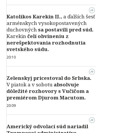
Katolikos Karekin II.,
a ďalších šesť
arménskych vysokopostavených
duchovných
sa postavili pred súd.
Karekin
čelí obvineniu z
nerešpektovania rozhodnutia
svetského súdu.
20:10
Zelenskyj pricestoval do Srbska.
V piatok a v sobotu
absolvuje
dôležité rozhovory s Vučičom a
premiérom Djurom Macutom.
20:09
Americký odvolací súd nariadil
Trumpovej administratíve