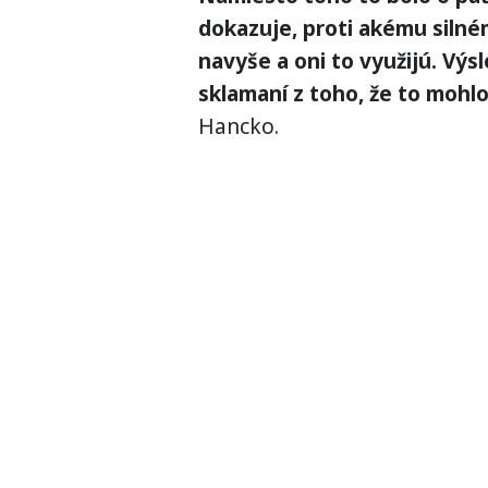
dokazuje, proti akému silné
navyše a oni to využijú. Výs
sklamaní z toho, že to mohlo
Hancko.