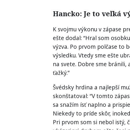
Hancko: Je to veľká v
K svojmu výkonu v zápase pr
ešte dodal: “Hral som osobku 
výzva. Po prvom polčase to b
výsledku. Vtedy sme ešte ubrá
na svete. Dobre sme bránili, 
ťažký.”
Švédsky hrdina a najlepší m
skonštatoval: “V tomto zápas
sa snažím ísť naplno a prispi
Niekedy to príde skôr, inoked
Pri prvom som si nebol istý, 