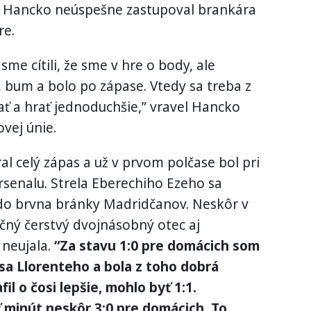
eď Hancko neúspešne zastupoval brankára
re.
me cítili, že sme v hre o body, ale
bum a bolo po zápase. Vtedy sa treba z
ať a hrať jednoduchšie,” vravel Hancko
vej únie.
l celý zápas a už v prvom polčase bol pri
rsenalu. Strela Eberechiho Ezeho sa
do brvna bránky Madridčanov. Neskôr v
ný čerstvý dvojnásobný otec aj
 neujala.
“Za stavu 1:0 pre domácich som
sa Llorenteho a bola z toho dobrá
il o čosi lepšie, mohlo byť 1:1.
 minút neskôr 3:0 pre domácich. To