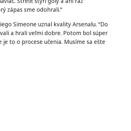
viac. Streliť štyri góly a ani raz
rý zápas sme odohrali.”
Diego Simeone uznal kvality Arsenalu. “Do
vali a hrali veľmi dobre. Potom bol súper
ále je to o procese učenia. Musíme sa ešte