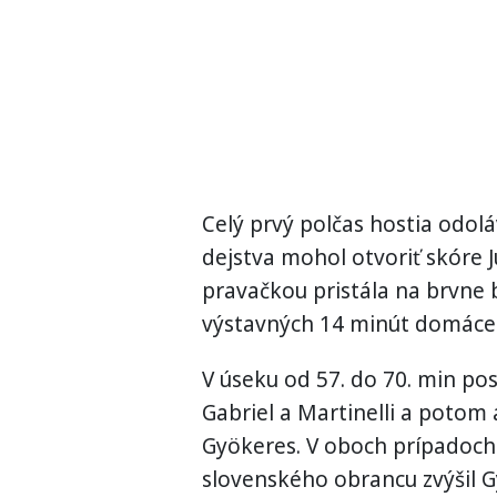
Celý prvý polčas hostia odol
dejstva mohol otvoriť skóre Ju
pravačkou pristála na brvne 
výstavných 14 minút domáceh
V úseku od 57. do 70. min pos
Gabriel a Martinelli a potom 
Gyökeres. V oboch prípadoch
slovenského obrancu zvýšil Gy