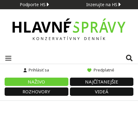
Podporte HS
Inzerujte na HS
Prihlásiť sa
Predplatné
NAŽIVO
NAJČÍTANEJŠIE
ROZHOVORY
VIDEÁ