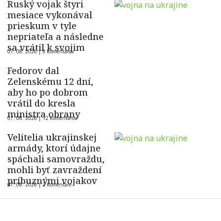
Ruský vojak štyri
mesiace vykonával
prieskum v tyle
nepriateľa a následne
sa vrátil k svojim
07. 08. 2026 |
9 komentárov
Fedorov dal
Zelenskému 12 dní,
aby ho po dobrom
vrátil do kresla
ministra obrany
07. 08. 2026 |
12 komentárov
Velitelia ukrajinskej
armády, ktorí údajne
spáchali samovraždu,
mohli byť zavraždení
príbuznými vojakov
07. 08. 2026 |
2 komentáre