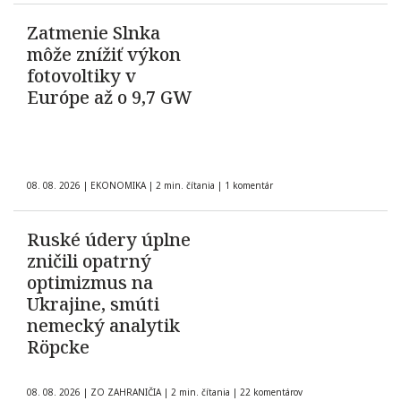
Zatmenie Slnka
môže znížiť výkon
fotovoltiky v
Európe až o 9,7 GW
08. 08. 2026
|
EKONOMIKA
|
2 min. čítania
|
1 komentár
Ruské údery úplne
zničili opatrný
optimizmus na
Ukrajine, smúti
nemecký analytik
Röpcke
08. 08. 2026
|
ZO ZAHRANIČIA
|
2 min. čítania
|
22 komentárov