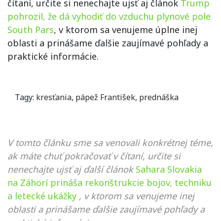
čítaní, určite si nenechajte ujsť aj článok
Trump
pohrozil, že dá vyhodiť do vzduchu plynové pole
South Pars
, v ktorom sa venujeme úplne inej
oblasti a prinášame ďalšie zaujímavé pohľady a
praktické informácie.
Tagy:
kresťania
,
pápež František
,
prednáška
V tomto článku sme sa venovali konkrétnej téme,
ak máte chuť pokračovať v čítaní, určite si
nenechajte ujsť aj ďalší článok
Sahara Slovakia
na Záhorí prináša rekonštrukcie bojov, techniku
a letecké ukážky
, v ktorom sa venujeme inej
oblasti a prinášame ďalšie zaujímavé pohľady a