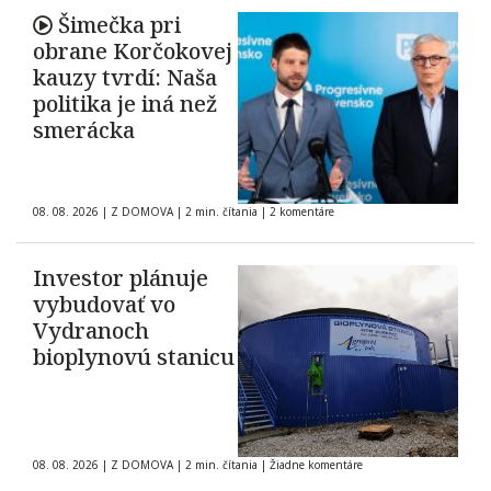
Šimečka pri
obrane Korčokovej
kauzy tvrdí: Naša
politika je iná než
smerácka
08. 08. 2026
|
Z DOMOVA
|
2 min. čítania
|
2 komentáre
Investor plánuje
vybudovať vo
Vydranoch
bioplynovú stanicu
08. 08. 2026
|
Z DOMOVA
|
2 min. čítania
|
Žiadne komentáre