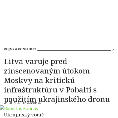
VOJNY A KONFLIKTY
Litva varuje pred
zinscenovaným útokom
Moskvy na kritickú
infraštruktúru v Pobaltí s
použitím ukrajinského dronu
07. 08. 2026 |
12 komentárov
Ukrajinský vodič