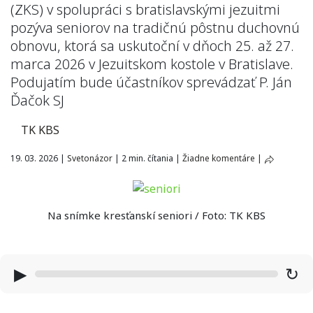
(ZKS) v spolupráci s bratislavskými jezuitmi
pozýva seniorov na tradičnú pôstnu duchovnú
obnovu, ktorá sa uskutoční v dňoch 25. až 27.
marca 2026 v Jezuitskom kostole v Bratislave.
Podujatím bude účastníkov sprevádzať P. Ján
Ďačok SJ
TK KBS
19. 03. 2026
|
Svetonázor
|
2 min. čítania
|
Žiadne komentáre
|
Na snímke kresťanskí seniori / Foto: TK KBS
▶
↻