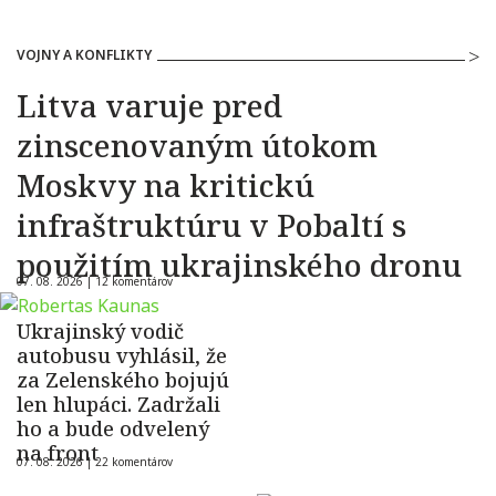
VOJNY A KONFLIKTY
Litva varuje pred
zinscenovaným útokom
Moskvy na kritickú
infraštruktúru v Pobaltí s
použitím ukrajinského dronu
07. 08. 2026 |
12 komentárov
Ukrajinský vodič
autobusu vyhlásil, že
za Zelenského bojujú
len hlupáci. Zadržali
ho a bude odvelený
na front
07. 08. 2026 |
22 komentárov