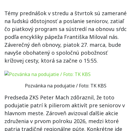
Témy prednášok v stredu a štvrtok sú zamerané
na ľudskú dôstojnosť a poslanie seniorov, zatiaľ
čo piatkový program sa sústredí na obnovu sŕdc
podľa encykliky pápeža Františka Miloval nás.
Záverečný deň obnovy, piatok 27. marca, bude
navyše obohatený o spoločnú pobožnosť
krížovej cesty, ktorá sa začne o 15:55.
Pozvánka na podujatie / Foto: TK KBS
Predseda ZKS Peter Mach zdôraznil, že toto
podujatie patrí k pilierom aktivít pre seniorov v
hlavnom meste. Zároveň avizoval ďalšie akcie
združenia v prvom polroku 2026, medzi ktoré
patria tradičné regionálne púte. Konkrétne ide