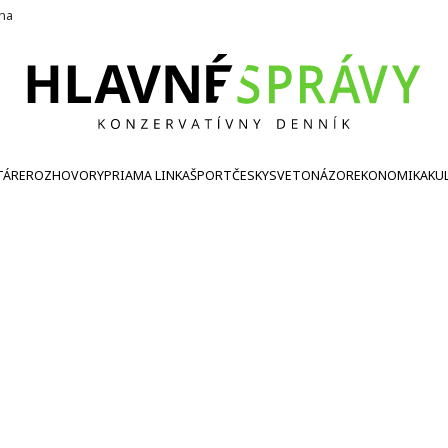
ína
TÁRE
ROZHOVORY
PRIAMA LINKA
ŠPORT
ČESKY
SVETONÁZOR
EKONOMIKA
KU