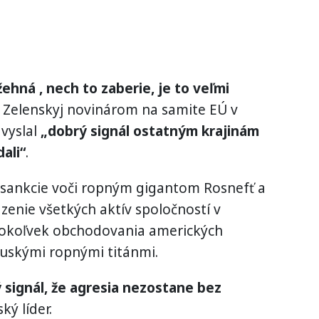
ehná , nech to zaberie, je to veľmi
 Zelenskyj novinárom na samite EÚ v
 vyslal
„dobrý signál ostatným krajinám
ali“
.
li sankcie voči ropným gigantom Rosnefť a
zenie všetkých aktív spoločností v
hokoľvek obchodovania amerických
ruskými ropnými titánmi.
ý signál, že agresia nezostane bez
ký líder.