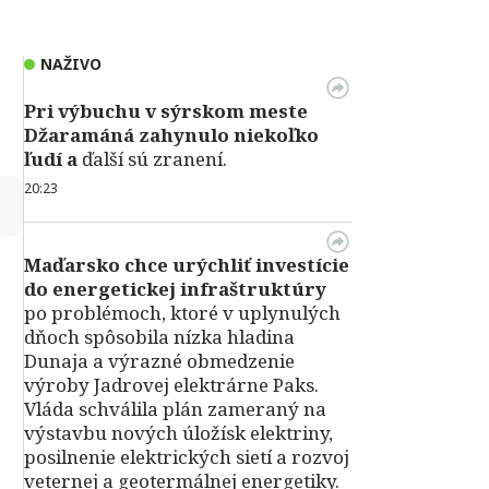
NAŽIVO
Pri výbuchu v
sýrskom meste
Džaramáná zahynulo niekoľko
ľudí a
ďalší sú zranení.
20:23
↻
Maďarsko chce urýchliť investície
do energetickej infraštruktúry
po problémoch, ktoré v uplynulých
dňoch spôsobila nízka hladina
Dunaja a výrazné obmedzenie
výroby Jadrovej elektrárne Paks.
Vláda schválila plán zameraný na
výstavbu nových úložísk elektriny,
posilnenie elektrických sietí a rozvoj
veternej a geotermálnej energetiky.