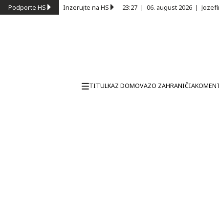
Podporte HS
Inzerujte na HS
23:27
|
06. august 2026
|
Jozef
TITULKA
Z DOMOVA
ZO ZAHRANIČIA
KOMEN