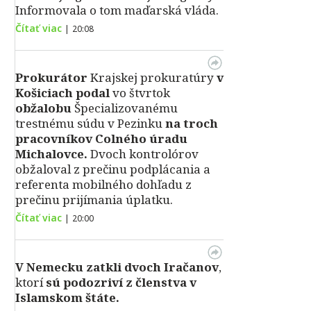
Informovala o tom maďarská vláda.
Čítať viac
|
20:08
Prokurátor
Krajskej prokuratúry
v
Košiciach podal
vo štvrtok
obžalobu
Špecializovanému
trestnému súdu v Pezinku
na troch
pracovníkov Colného úradu
Michalovce.
Dvoch kontrolórov
obžaloval z prečinu podplácania a
referenta mobilného dohľadu z
prečinu prijímania úplatku.
Čítať viac
|
20:00
V Nemecku zatkli dvoch Iračanov
,
ktorí
sú podozriví z členstva v
Islamskom štáte.