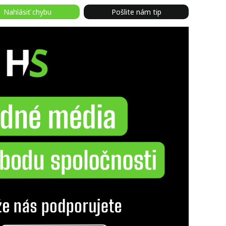
Nahlásiť chybu
Pošlite nám tip