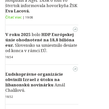
Hospitals a Agel. TASR o tom vo
štvrtok informovala hovorkyňa ŽSK
Eva Lacová.
Čítať viac
|
19:08
V roku 2025
bolo
HDP
Európskej
únie ohodnotené na 18,8 bilióna
eur.
Slovensko sa umiestnilo desiate
od konca v rámci EÚ.
18:54
Ľudskoprávne organizácie
obvinili Izrael z útoku na
libanonskú novinárku
Amál
Chalílovú.
18:52