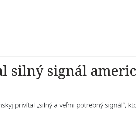
al silný signál ameri
yj privítal „silný a veľmi potrebný signál“, kto