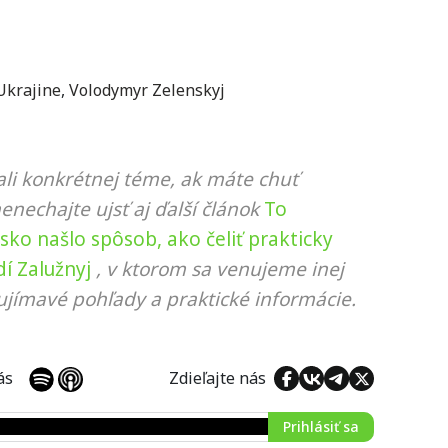
Ukrajine
,
Volodymyr Zelenskyj
li konkrétnej téme, ak máte chuť
nenechajte ujsť aj ďalší článok
To
usko našlo spôsob, ako čeliť prakticky
í Zalužnyj
, v ktorom sa venujeme inej
ujímavé pohľady a praktické informácie.
 nás
Zdieľajte nás
Prihlásiť sa