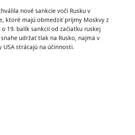
chválila nové sankcie voči Rusku v
ine, ktoré majú obmedziť príjmy Moskvy z
o 19. balík sankcií od začiatku ruskej
v snahe udržať tlak na Rusko, najmä v
vy USA strácajú na účinnosti.