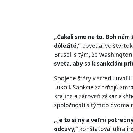
„Čakali sme na to. Boh nám ž
dôležité,“
povedal vo štvrtok
Bruseli s tým, že Washington
sveta, aby sa k sankciám prid
Spojene štáty v stredu uvali
Lukoil. Sankcie zahŕňajú zmra
krajine a zároveň zákaz aké
spoločností s týmito dvoma 
„Je to silný a veľmi potrebn
odozvy,“
konštatoval ukrajins