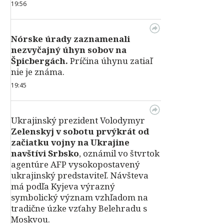
19:56
Nórske úrady zaznamenali
nezvyčajný úhyn sobov na
Špicbergách.
Príčina úhynu zatiaľ
nie je známa.
19:45
Ukrajinský prezident Volodymyr
Zelenskyj v sobotu prvýkrát od
začiatku vojny na Ukrajine
navštívi Srbsko
, oznámil vo štvrtok
agentúre AFP vysokopostavený
ukrajinský predstaviteľ. Návšteva
má podľa Kyjeva výrazný
symbolický význam vzhľadom na
tradične úzke vzťahy Belehradu s
Moskvou.