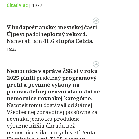
Čítať viac
|
19:37
V
budapeštianskej mestskej časti
Újpest
padol
teplotný rekord.
Namerali tam
41,6 stupňa Celzia.
19:23
Nemocnice v správe ŽSK si v roku
2025 plnili
pridelený
programový
profil a povinné výkony na
porovnateľnej úrovni ako ostatné
nemocnice rovnakej kategórie.
Napriek tomu dostávali od štátnej
Všeobecnej zdravotnej poisťovne za
rovnakú jednotku produkcie
výrazne nižšiu úhradu než
nemocnice súkromných sietí Penta