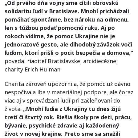
„Od prvého dňa vojny sme cítili obrovskú
solidaritu ľudí v Bratislave. Mnohí prichádzali
pomáhať spontánne, bez nároku na odmenu,
len s túžbou podať pomocnú ruku. Aj po
rokoch vidíme, že pomoc Ukrajine nie je
jednorazové gesto, ale dlhodobý záväzok voči
ľuďom, ktorí prišli o pocit bezpečia a domova,“
povedal riaditeľ Bratislavskej arcidiecéznej
charity Erich Hulman.
Charita zároveň upozornila, že pomoc už dávno
nespočívala iba v materiálnej podpore, ale čoraz
viac aj v sprevádzaní ľudí pri začleňovaní do
života.
„Mnohí ľudia z Ukrajiny tu dnes žijú
tretí či štvrtý rok. Riešia školy pre deti, prácu,
bývanie, psychické zdravie aj každodenný
život v novej krajine. Preto sme sa snažili