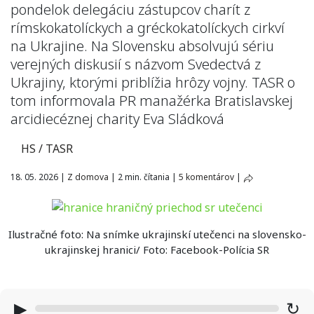
pondelok delegáciu zástupcov charít z
rímskokatolíckych a gréckokatolíckych cirkví
na Ukrajine. Na Slovensku absolvujú sériu
verejných diskusií s názvom Svedectvá z
Ukrajiny, ktorými priblížia hrôzy vojny. TASR o
tom informovala PR manažérka Bratislavskej
arcidiecéznej charity Eva Sládková
HS / TASR
18. 05. 2026
|
Z domova
|
2 min. čítania
|
5 komentárov
|
Ilustračné foto: Na snímke ukrajinskí utečenci na slovensko-
ukrajinskej hranici/ Foto: Facebook-Polícia SR
▶
↻