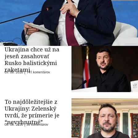
Ukrajina chce už na
jeseň zasahovať
Rusko balistickými
raketami
09. 08. 2026 |
141 komentárov
To najdôležitejšie z
Ukrajiny: Zelenský
tvrdí, že prímerie je
“nevyhnutné”
08. 08. 2026 |
36 komentárov