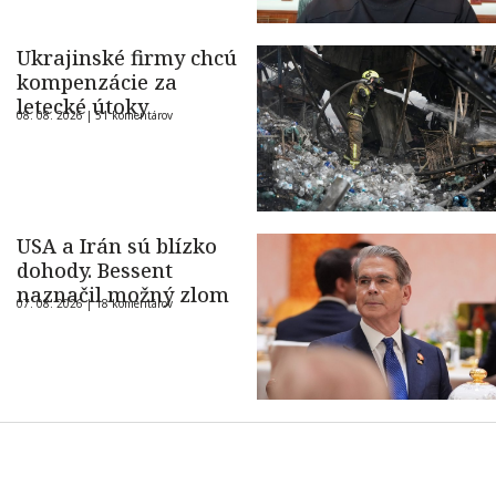
Ukrajinské firmy chcú
kompenzácie za
letecké útoky
08. 08. 2026 |
51 komentárov
USA a Irán sú blízko
dohody. Bessent
naznačil možný zlom
07. 08. 2026 |
18 komentárov