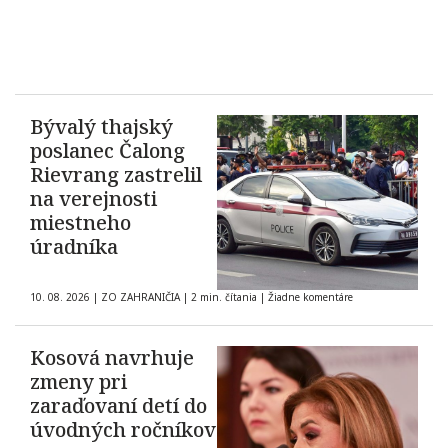
Bývalý thajský
poslanec Čalong
Rievrang zastrelil
na verejnosti
miestneho
úradníka
10. 08. 2026
|
ZO ZAHRANIČIA
|
2 min. čítania
|
Žiadne komentáre
Kosová navrhuje
zmeny pri
zaraďovaní detí do
úvodných ročníkov