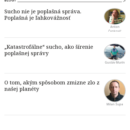
BLOGY
Anton
Čapkovič
Gustáv Murín
Milan Šupa