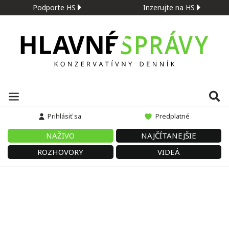
Podporte HS
Inzerujte na HS
Prihlásiť sa
Predplatné
NAŽIVO
NAJČÍTANEJŠIE
ROZHOVORY
VIDEÁ