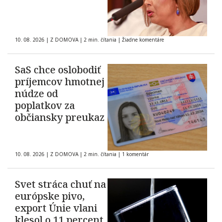
10. 08. 2026
|
Z DOMOVA
|
2 min. čítania
|
Žiadne komentáre
SaS chce oslobodiť
príjemcov hmotnej
núdze od
poplatkov za
občiansky preukaz
10. 08. 2026
|
Z DOMOVA
|
2 min. čítania
|
1 komentár
Svet stráca chuť na
európske pivo,
export Únie vlani
klesol o 11 percent