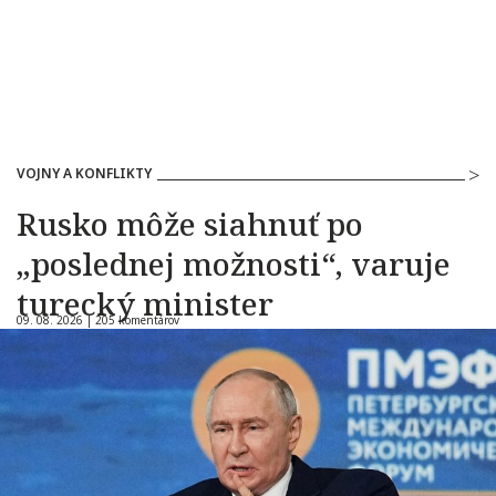
VOJNY A KONFLIKTY
Rusko môže siahnuť po
„poslednej možnosti“, varuje
turecký minister
09. 08. 2026 |
205 komentárov