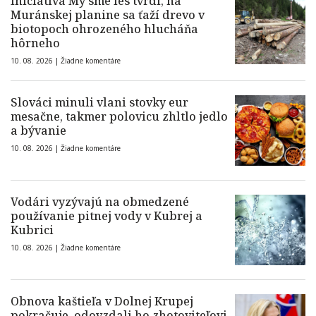
Iniciatíva My sme les tvrdí, na
Muránskej planine sa ťaží drevo v
biotopoch ohrozeného hlucháňa
hôrneho
10. 08. 2026 |
Žiadne komentáre
Slováci minuli vlani stovky eur
mesačne, takmer polovicu zhltlo jedlo
a bývanie
10. 08. 2026 |
Žiadne komentáre
Vodári vyzývajú na obmedzené
používanie pitnej vody v Kubrej a
Kubrici
10. 08. 2026 |
Žiadne komentáre
Obnova kaštieľa v Dolnej Krupej
pokračuje, odovzdali ho zhotoviteľovi