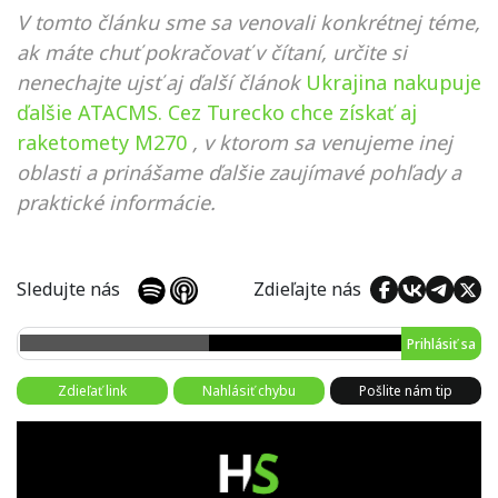
V tomto článku sme sa venovali konkrétnej téme,
ak máte chuť pokračovať v čítaní, určite si
nenechajte ujsť aj ďalší článok
Ukrajina nakupuje
ďalšie ATACMS. Cez Turecko chce získať aj
raketomety M270
, v ktorom sa venujeme inej
oblasti a prinášame ďalšie zaujímavé pohľady a
praktické informácie.
Sledujte nás
Zdieľajte nás
Prihlásiť sa
Zdieľať link
Nahlásiť chybu
Pošlite nám tip