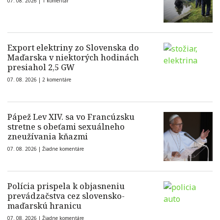
07. 08. 2026 |
1 komentár
Export elektriny zo Slovenska do
Maďarska v niektorých hodinách
presiahol 2,5 GW
07. 08. 2026 |
2 komentáre
Pápež Lev XIV. sa vo Francúzsku
stretne s obeťami sexuálneho
zneužívania kňazmi
07. 08. 2026 |
Žiadne komentáre
Polícia prispela k objasneniu
prevádzačstva cez slovensko-
maďarskú hranicu
07. 08. 2026 |
Žiadne komentáre