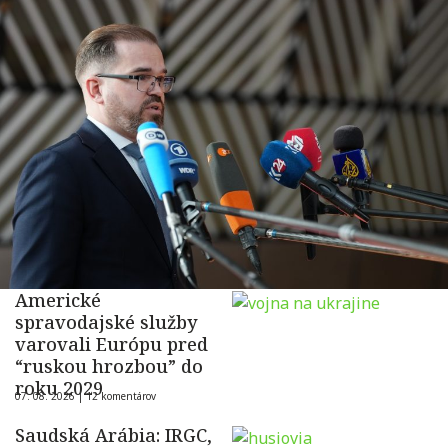
Americké
spravodajské služby
varovali Európu pred
“ruskou hrozbou” do
roku 2029
07. 08. 2026 |
12 komentárov
Saudská Arábia: IRGC,