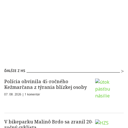
ĎALŠIE Z HS
Polícia obvinila 45-ročného
Kežmarčana z týrania blízkej osoby
07. 08. 2026 |
1 komentár
V bikeparku Malinô Brdo sa zranil 20-
ročný cyklista