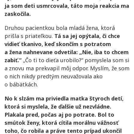
ja som deti usmrcovala, táto moja reakcia ma
zaskočila.
Druhou pacientkou bola mladá žena, ktorá
prišla s priateľkou.
Tá sa jej opýtala, či chce
vidieť tkanivo, keď skončím s potratom
a žena nahnevane odvetila: „Nie, iba to chcem
zabiť.“
„Čo ti to dieťa urobilo?“ pomyslela som si
a znovu ma prekvapil môj odpor. Myslím, že som
o nich nikdy predtým neuvažovala ako
o bábätkách.
No k slzám ma priviedla matka štyroch detí,
ktorá si myslela, že ďalšie už nezvládne.
Plakala pred, počas aj po potrate. Bol to
smútok ženy, ktorá cítila morálnu vážnosť
toho, čo robila a práve tento prípad ukončil