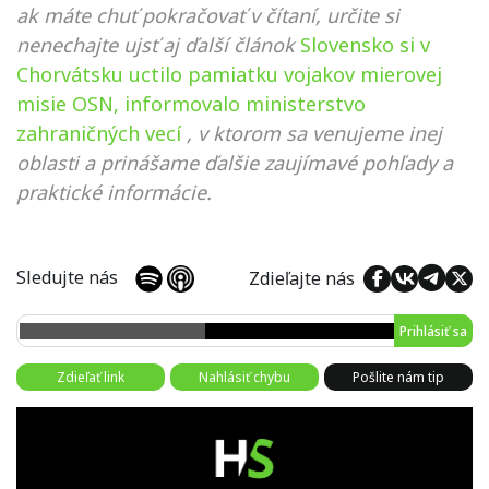
ak máte chuť pokračovať v čítaní, určite si
nenechajte ujsť aj ďalší článok
Slovensko si v
Chorvátsku uctilo pamiatku vojakov mierovej
misie OSN, informovalo ministerstvo
zahraničných vecí
, v ktorom sa venujeme inej
oblasti a prinášame ďalšie zaujímavé pohľady a
praktické informácie.
Sledujte nás
Zdieľajte nás
Prihlásiť sa
Zdieľať link
Nahlásiť chybu
Pošlite nám tip