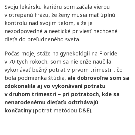
Svoju lekársku kariéru som začala vierou
v otrepanú frázu, že ženy musia mať úplnú
kontrolu nad svojim telom, a že je
nezodpovedné a neetické priviesť nechcené
dieťa do preľudneného sveta.
Počas mojej stáže na gynekológii na Floride
v 70-tych rokoch, som sa nielenže naučila
vykonávať bežný potrat v prvom trimestri, čo
bola podmienka štúdia,
ale dobrovoľne som sa
zdokonalila aj vo vykonávaní potratu
v druhom trimestri – pri potratoch, kde sa
nenarodenému dieťaťu
odtrhávajú
končatiny
(potrat metódou D&E).