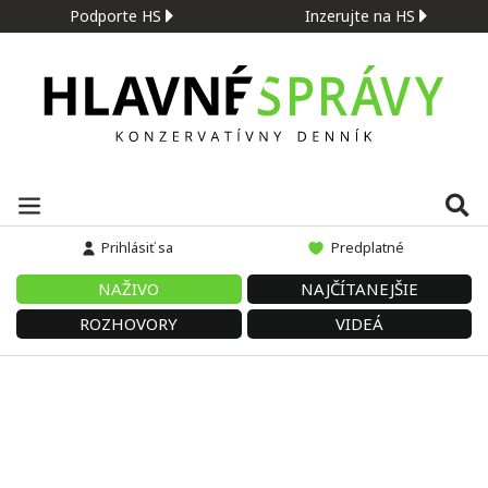
Podporte HS
Inzerujte na HS
Prihlásiť sa
Predplatné
NAŽIVO
NAJČÍTANEJŠIE
ROZHOVORY
VIDEÁ