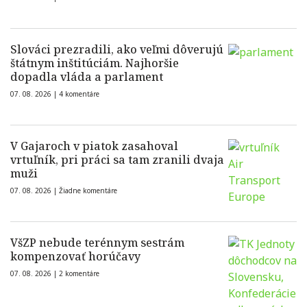
Slováci prezradili, ako veľmi dôverujú
štátnym inštitúciám. Najhoršie
dopadla vláda a parlament
07. 08. 2026 |
4 komentáre
V Gajaroch v piatok zasahoval
vrtuľník, pri práci sa tam zranili dvaja
muži
07. 08. 2026 |
Žiadne komentáre
VšZP nebude terénnym sestrám
kompenzovať horúčavy
07. 08. 2026 |
2 komentáre