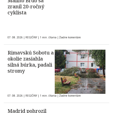
Malinô Brdo sa
zranil 20-ročný
cyklista
07. 08. 2026
|
REGIÓNY
|
1 min. čítania
|
Žiadne komentáre
Rimavskú Sobotu a
okolie zasiahla
silná búrka, padali
stromy
07. 08. 2026
|
REGIÓNY
|
1 min. čítania
|
Žiadne komentáre
Madrid pohrozil