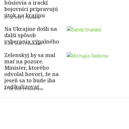
húsíovia a irackí
bojovníci pripravujú
útok na krajinu
07. 08. 2026 |
1 komentár
Na Ukrajine došli na
ďalší spôsob
vyberania výpalného
07. 08. 2026 |
2 komentáre
Zelenskyj by sa mal
mať na pozore.
Minister, ktorého
odvolal hovorí, že na
jeseň sa to bude iba
radikalizovať
07. 08. 2026 |
6 komentárov