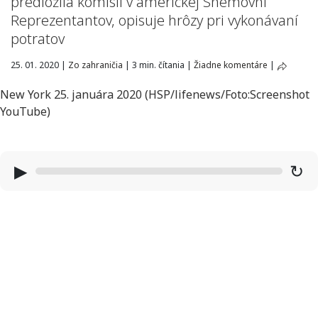
predložila komisii v americkej Snemovni
Reprezentantov, opisuje hrôzy pri vykonávaní
potratov
25. 01. 2020
|
Zo zahraničia
|
3 min. čítania
|
Žiadne komentáre
|
New York 25. januára 2020 (HSP/
lifenews
/Foto:Screenshot
YouTube)
▶
↻