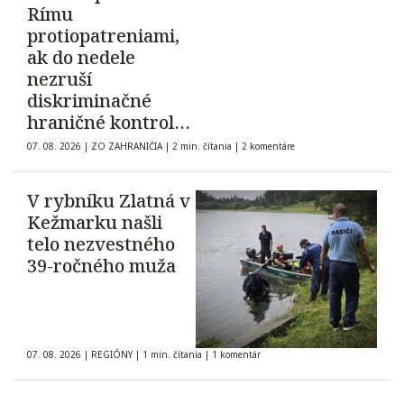
Rímu
protiopatreniami,
ak do nedele
nezruší
diskriminačné
hraničné kontroly
španielskych
07. 08. 2026
|
ZO ZAHRANIČIA
|
2 min. čítania
|
2 komentáre
občanov
V rybníku Zlatná v
Kežmarku našli
telo nezvestného
39-ročného muža
07. 08. 2026
|
REGIÓNY
|
1 min. čítania
|
1 komentár