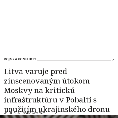
VOJNY A KONFLIKTY
Litva varuje pred
zinscenovaným útokom
Moskvy na kritickú
infraštruktúru v Pobaltí s
použitím ukrajinského dronu
07. 08. 2026 |
Žiadne komentáre