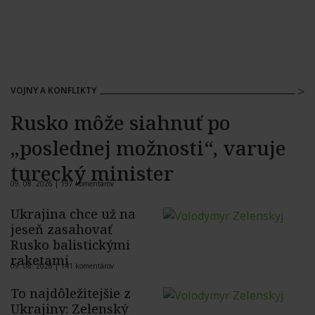
VOJNY A KONFLIKTY
Rusko môže siahnuť po
„poslednej možnosti“, varuje
turecký minister
09. 08. 2026 |
197 komentárov
Ukrajina chce už na
jeseň zasahovať
Rusko balistickými
raketami
09. 08. 2026 |
141 komentárov
To najdôležitejšie z
Ukrajiny: Zelenský