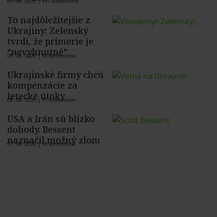
09. 08. 2026 |
141 komentárov
To najdôležitejšie z
Ukrajiny: Zelenský
tvrdí, že prímerie je
“nevyhnutné”
08. 08. 2026 |
36 komentárov
Ukrajinské firmy chcú
kompenzácie za
letecké útoky
08. 08. 2026 |
51 komentárov
USA a Irán sú blízko
dohody. Bessent
naznačil možný zlom
07. 08. 2026 |
18 komentárov