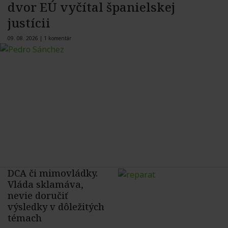
dvor EÚ vyčítal španielskej
justícii
09. 08. 2026 |
1 komentár
DCA či mimovládky.
Vláda sklamáva,
nevie doručiť
výsledky v dôležitých
témach