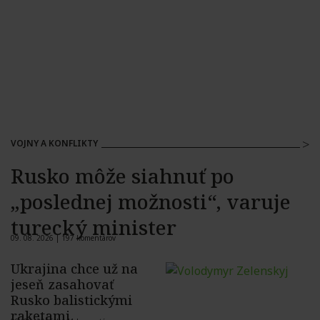
VOJNY A KONFLIKTY
Rusko môže siahnuť po
„poslednej možnosti“, varuje
turecký minister
09. 08. 2026 |
197 komentárov
Ukrajina chce už na
jeseň zasahovať
Rusko balistickými
raketami