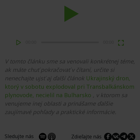
Play
00:00
00:00
V tomto článku sme sa venovali konkrétnej téme,
ak máte chuť pokračovať v čítaní, určite si
nenechajte ujsť aj ďalší článok
Ukrajinský dron,
ktorý v sobotu explodoval pri Transbalkánskom
plynovode, necielil na Bulharsko
, v ktorom sa
venujeme inej oblasti a prinášame ďalšie
zaujímavé pohľady a praktické informácie.
Sledujte nás
Zdieľajte nás