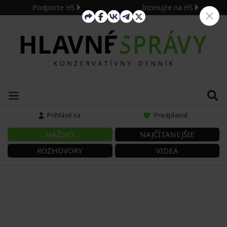
Podporte HS
Inzerujte na HS
Prihlásiť sa
Predplatné
NAŽIVO
NAJČÍTANEJŠIE
ROZHOVORY
VIDEÁ