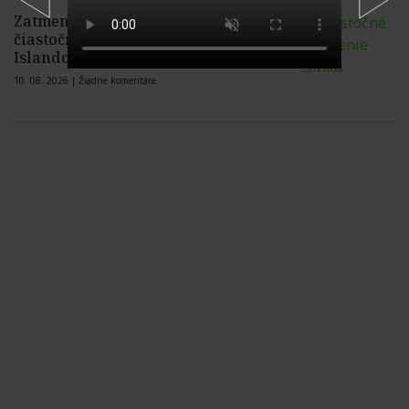
Zatmenie Slnka bude na Slovensku
čiastočné, nad Španielskom či
Islandom úplné
10. 08. 2026 |
Žiadne komentáre