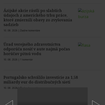
Ázijské akcie rástli po slabších
údajoch z amerického trhu práce,
ktoré zmiernili obavy zo zvyšovania
sadzieb
10. 08. 2026 |
Žiadne komentáre
Úrad verejného zdravotníctva
odporúča nosiť v aute najmä počas
horúčav pitnú vodu
10. 08. 2026 |
1 komentár
Portugalsko schválilo investície za 1,58
miliardy eur do distribučných sietí
10. 08. 2026 |
Žiadne komentáre