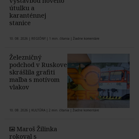
výstavbou nového
útulku a
karanténnej
stanice
10. 08. 2026
|
REGIÓNY
|
1 min. čítania
|
Žiadne komentáre
Železničný
podchod v Ruskove
skrášlila grafiti
maľba s motívom
vlakov
10. 08. 2026
|
KULTÚRA
|
2 min. čítania
|
Žiadne komentáre
Maroš Žilinka
rokoval s