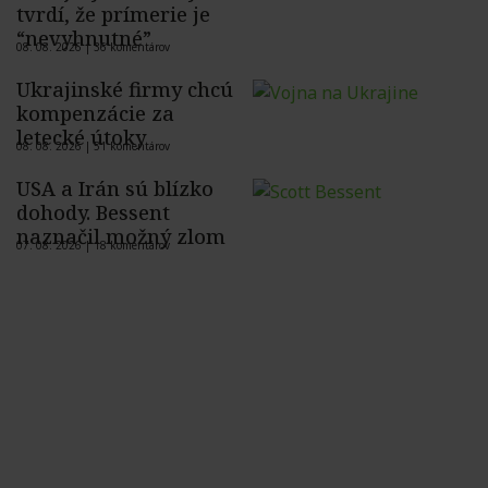
tvrdí, že prímerie je
“nevyhnutné”
08. 08. 2026 |
36 komentárov
Ukrajinské firmy chcú
kompenzácie za
letecké útoky
08. 08. 2026 |
51 komentárov
USA a Irán sú blízko
dohody. Bessent
naznačil možný zlom
07. 08. 2026 |
18 komentárov