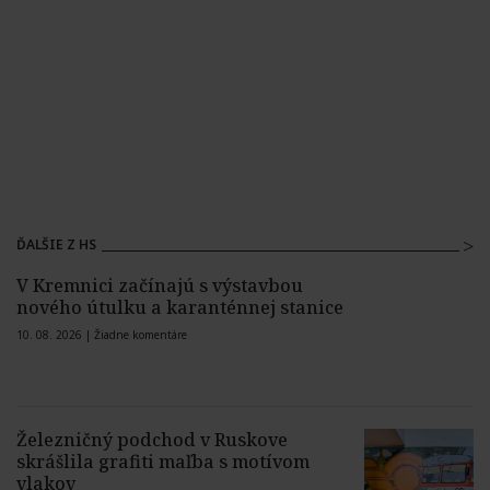
ĎALŠIE Z HS
V Kremnici začínajú s výstavbou
nového útulku a karanténnej stanice
10. 08. 2026 |
Žiadne komentáre
Železničný podchod v Ruskove
skrášlila grafiti maľba s motívom
vlakov