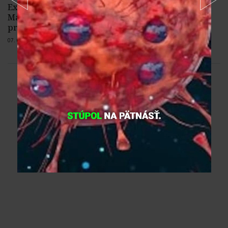
Export elektriny zo Slovenska do
Maďarska v niektorých hodinách
presiahol 2,5 GW
07. 08. 2026 |
3 komentáre