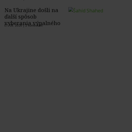
Na Ukrajine došli na
ďalší spôsob
vyberania výpalného
07. 08. 2026 |
2 komentáre