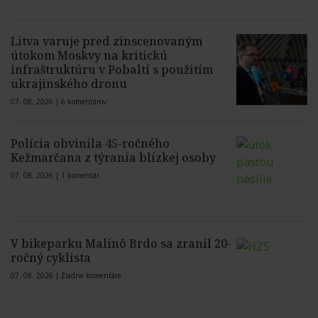
Litva varuje pred zinscenovaným
útokom Moskvy na kritickú
infraštruktúru v Pobaltí s použitím
ukrajinského dronu
07. 08. 2026 |
6 komentárov
Polícia obvinila 45-ročného
Kežmarčana z týrania blízkej osoby
07. 08. 2026 |
1 komentár
V bikeparku Malinô Brdo sa zranil 20-
ročný cyklista
07. 08. 2026 |
Žiadne komentáre