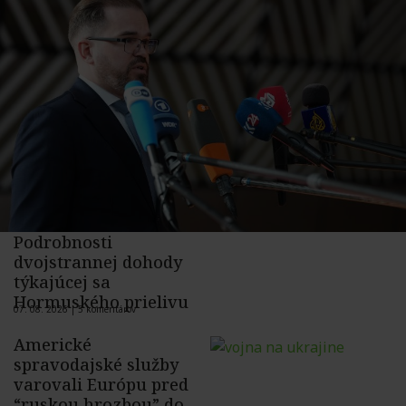
Podrobnosti
dvojstrannej dohody
týkajúcej sa
Hormuského prielivu
07. 08. 2026 |
5 komentárov
Americké
spravodajské služby
varovali Európu pred
“ruskou hrozbou” do