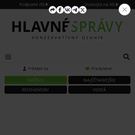
Podporte HS
Inzerujte na HS
Prihlásiť sa
Predplatné
NAŽIVO
NAJČÍTANEJŠIE
ROZHOVORY
VIDEÁ