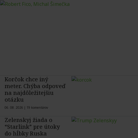
Korčok chce iný
meter. Chýba odpoveď
na najdôležitejšiu
otázku
06. 08. 2026 |
19 komentárov
Zelenskyj žiada o
“Starlink” pre útoky
do hĺbky Ruska