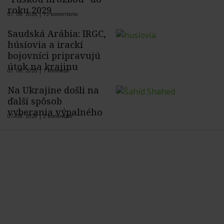
roku 2029
07. 08. 2026 |
13 komentárov
Saudská Arábia: IRGC,
húsíovia a irackí
bojovníci pripravujú
útok na krajinu
07. 08. 2026 |
1 komentár
Na Ukrajine došli na
ďalší spôsob
vyberania výpalného
07. 08. 2026 |
2 komentáre