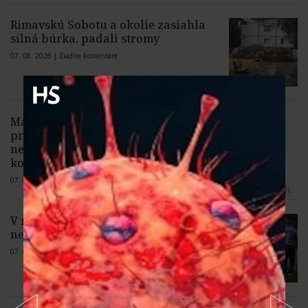
Rimavskú Sobotu a okolie zasiahla
silná búrka, padali stromy
07. 08. 2026 |
Žiadne komentáre
Madrid pohrozil Rímu
protiopatreniami, ak do nedele
nezruší diskriminačné hraničné
kontroly španielskych občanov
07. 08. 2026 |
4 komentáre
V rybníku Zlatná v Kežmarku našli telo
nezvestného 39-ročného muža
07. 08. 2026 |
1 komentár