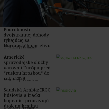
Podrobnosti
dvojstrannej dohody
týkajúcej sa
Hormuského prielivu
07. 08. 2026 |
5 komentárov
Americké
spravodajské služby
varovali Európu pred
“ruskou hrozbou” do
roku 2029
07. 08. 2026 |
13 komentárov
Saudská Arábia: IRGC,
húsíovia a irackí
bojovníci pripravujú
útok na krajinu
07. 08. 2026 |
1 komentár