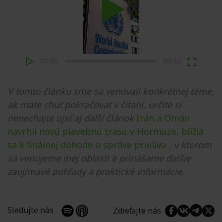
Play
00:00
00:33
V tomto článku sme sa venovali konkrétnej téme,
ak máte chuť pokračovať v čítaní, určite si
nenechajte ujsť aj ďalší článok
Irán a Omán
navrhli novú plavebnú trasu v Hormuze, blížia
sa k finálnej dohode o správe prielivu
, v ktorom
sa venujeme inej oblasti a prinášame ďalšie
zaujímavé pohľady a praktické informácie.
Sledujte nás
Zdieľajte nás