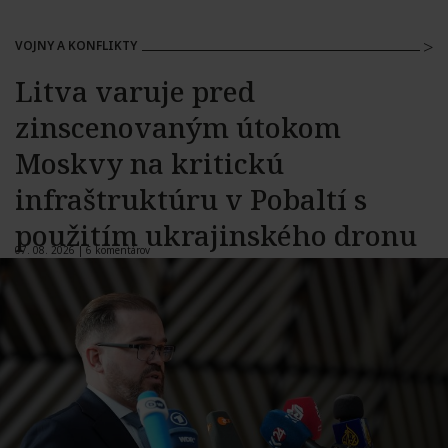
VOJNY A KONFLIKTY
Litva varuje pred
zinscenovaným útokom
Moskvy na kritickú
infraštruktúru v Pobaltí s
použitím ukrajinského dronu
07. 08. 2026 |
6 komentárov