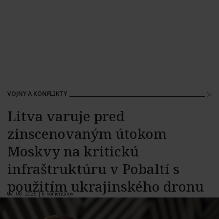
VOJNY A KONFLIKTY
Litva varuje pred
zinscenovaným útokom
Moskvy na kritickú
infraštruktúru v Pobaltí s
použitím ukrajinského dronu
07. 08. 2026 |
6 komentárov