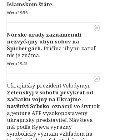
Islamskom štáte.
Včera 19:56
Nórske úrady zaznamenali
nezvyčajný úhyn sobov na
Špicbergách.
Príčina úhynu zatiaľ
nie je známa.
Včera 19:45
Ukrajinský prezident Volodymyr
Zelenskyj v sobotu prvýkrát od
začiatku vojny na Ukrajine
navštívi Srbsko
, oznámil vo štvrtok
agentúre AFP vysokopostavený
ukrajinský predstaviteľ. Návšteva
má podľa Kyjeva výrazný
symbolický význam vzhľadom na