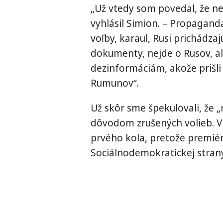
„Už vtedy som povedal, že nee
vyhlásil Simion. – Propaganda
voľby, karaul, Rusi prichádzajú
dokumenty, nejde o Rusov, al
dezinformáciám, akože prišli 
Rumunov“.
Už skôr sme špekulovali, že 
dôvodom zrušených volieb. V 
prvého kola, pretože premiér 
Sociálnodemokratickej strany