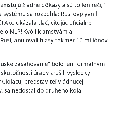
xistujú žiadne dôkazy a sú to len reči,“
 systému sa rozbehla: Rusi ovplyvnili
! Ako ukázala tlač, citujúc oficiálne
e o NLP! Kvôli klamstvám a
Rusi, anulovali hlasy takmer 10 miliónov
„ruské zasahovanie“ bolo len formálnym
skutočnosti úrady zrušili výsledky
Ciolacu, predstaviteľ vládnucej
, sa nedostal do druhého kola.