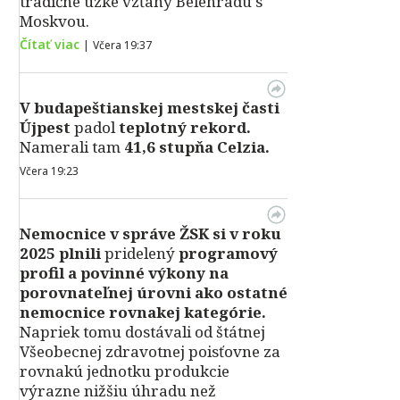
tradične úzke vzťahy Belehradu s
Moskvou.
Čítať viac
|
Včera 19:37
V
budapeštianskej mestskej časti
Újpest
padol
teplotný rekord.
Namerali tam
41,6 stupňa Celzia.
Včera 19:23
Nemocnice v správe ŽSK si v roku
2025 plnili
pridelený
programový
profil a povinné výkony na
porovnateľnej úrovni ako ostatné
nemocnice rovnakej kategórie.
Napriek tomu dostávali od štátnej
Všeobecnej zdravotnej poisťovne za
rovnakú jednotku produkcie
výrazne nižšiu úhradu než