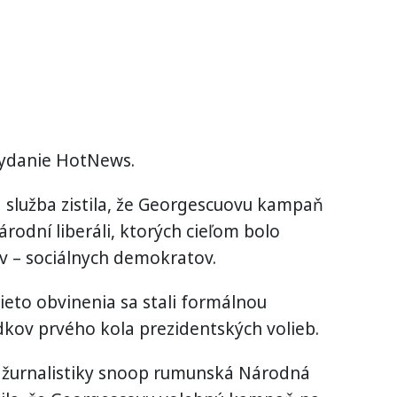
ydanie HotNews.
 služba zistila, že Georgescuovu kampaň
národní liberáli, ktorých cieľom bolo
ov – sociálnych demokratov.
ieto obvinenia sa stali formálnou
kov prvého kola prezidentských volieb.
j žurnalistiky snoop rumunská Národná