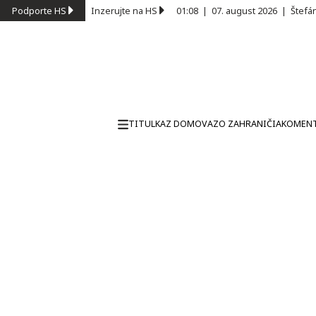
Podporte HS
Inzerujte na HS
01:08
|
07. august 2026
|
Štefá
TITULKA
Z DOMOVA
ZO ZAHRANIČIA
KOMEN