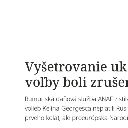
Vyšetrovanie uk
voľby boli zruš
Rumunská daňová služba ANAF zistil
volieb Kelina Georgesca neplatili Rus
prvého kola), ale proeurópska Náro