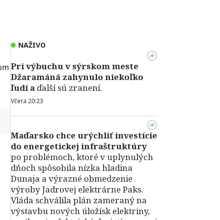
NAŽIVO
Pri výbuchu v
sýrskom meste
vom
Džaramáná zahynulo niekoľko
ľudí a
ďalší sú zranení.
Včera 20:23
↻
Maďarsko chce urýchliť investície
do energetickej infraštruktúry
po problémoch, ktoré v uplynulých
dňoch spôsobila nízka hladina
Dunaja a výrazné obmedzenie
výroby Jadrovej elektrárne Paks.
Vláda schválila plán zameraný na
výstavbu nových úložísk elektriny,