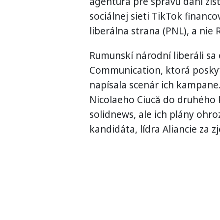
agentúra pre správu daní zis
sociálnej sieti TikTok fina
liberálna strana (PNL), a nie 
Rumunskí národní liberáli sa
Communication, ktorá poskyt
napísala scenár ich kampane. 
Nicolaeho Ciucă do druhého k
solidnews, ale ich plány ohroz
kandidáta, lídra Aliancie za