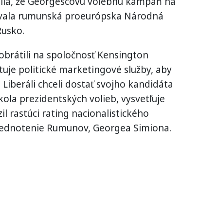
tila, že Georgescovu volebnú kampaň na
ncovala rumunská proeurópska Národná
Rusko.
 obrátili na spoločnosť Kensington
uje politické marketingové služby, aby
Liberáli chceli dostať svojho kandidáta
ola prezidentských volieb, vysvetľuje
il rastúci rating nacionalistického
 zjednotenie Rumunov, Georgea Simiona.