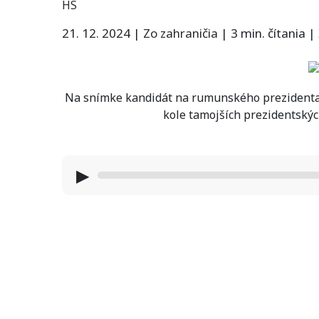
HS
21. 12. 2024
|
Zo zahraničia
|
3 min. čítania
|
Na snímke kandidát na rumunského prezidenta C
kole tamojších prezidentskýc
▶