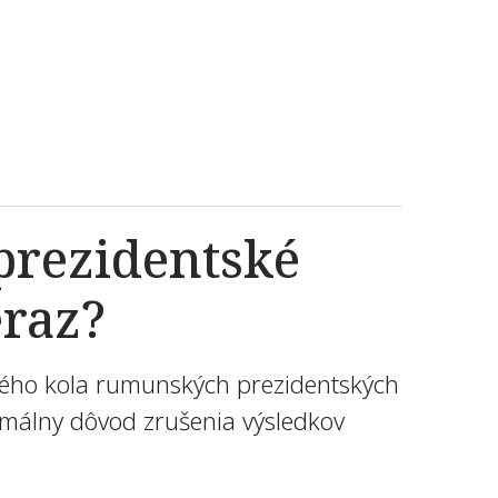
prezidentské
eraz?
vého kola rumunských prezidentských
ormálny dôvod zrušenia výsledkov