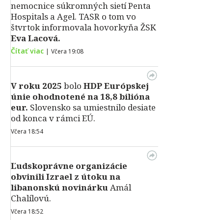
nemocnice súkromných sietí Penta
Hospitals a Agel. TASR o tom vo
štvrtok informovala hovorkyňa ŽSK
Eva Lacová.
Čítať viac
|
Včera 19:08
V roku 2025
bolo
HDP
Európskej
únie ohodnotené na 18,8 bilióna
eur.
Slovensko sa umiestnilo desiate
od konca v rámci EÚ.
Včera 18:54
Ľudskoprávne organizácie
obvinili Izrael z útoku na
libanonskú novinárku
Amál
Chalílovú.
Včera 18:52