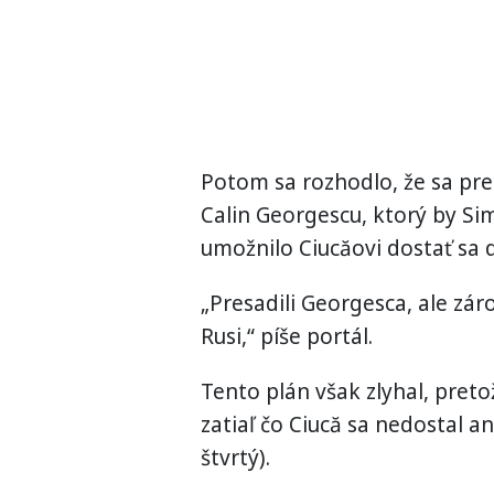
Potom sa rozhodlo, že sa pred
Calin Georgescu, ktorý by Sim
umožnilo Ciucăovi dostať sa 
„Presadili Georgesca, ale záro
Rusi,“ píše portál.
Tento plán však zlyhal, preto
zatiaľ čo Ciucă sa nedostal a
štvrtý).