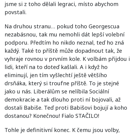
jsme si z toho dělali legraci, místo abychom
povstali.
Na druhou stranu… pokud toho Georgescua
nezabásnou, tak mu nemohli dát lepší volební
podporu. Předtím ho nikdo neznal, teď ho zná
každý. Také to příště může dopadnout tak, že
vyhraje rovnou v prvním kole. K volbám přijdou i
lidi, kteří na to doteď kašlali. A i když ho
eliminují, jen tím vyšlechtí ještě většího
drsňáka, který si troufne příště. To je stejné
jako u nás. Liberálům se nelíbila Sociální
demokracie a tak dlouho proti ní bojovali, až
dostali Babiše. Teď proti Babišovi bojují a koho
dostanou? Konečnou! Fialo STAČILO!
Tohle je definitivní konec. K čemu jsou volby,