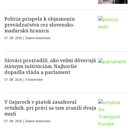
Polícia prispela k objasneniu
prevádzačstva cez slovensko-
maďarskú hranicu
07. 08. 2026 |
Žiadne komentáre
Slováci prezradili, ako veľmi dôverujú
štátnym inštitúciám. Najhoršie
dopadla vláda a parlament
07. 08. 2026 |
4 komentáre
V Gajaroch v piatok zasahoval
vrtuľník, pri práci sa tam zranili dvaja
muži
07. 08. 2026 |
Žiadne komentáre