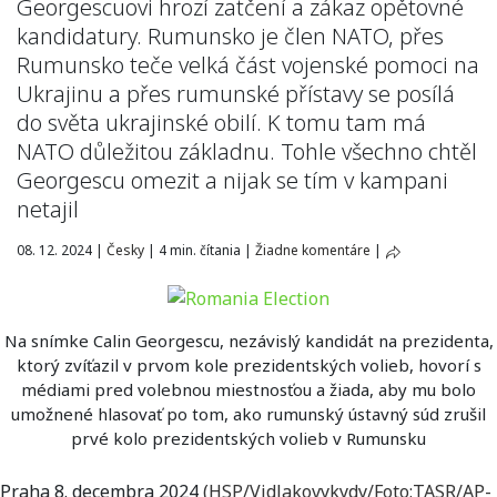
Georgescuovi hrozí zatčení a zákaz opětovné
kandidatury. Rumunsko je člen NATO, přes
Rumunsko teče velká část vojenské pomoci na
Ukrajinu a přes rumunské přístavy se posílá
do světa ukrajinské obilí. K tomu tam má
NATO důležitou základnu. Tohle všechno chtěl
Georgescu omezit a nijak se tím v kampani
netajil
08. 12. 2024
|
Česky
|
4 min. čítania
|
Žiadne komentáre
|
Na snímke Calin Georgescu, nezávislý kandidát na prezidenta,
ktorý zvíťazil v prvom kole prezidentských volieb, hovorí s
médiami pred volebnou miestnosťou a žiada, aby mu bolo
umožnené hlasovať po tom, ako rumunský ústavný súd zrušil
prvé kolo prezidentských volieb v Rumunsku
Praha 8. decembra 2024
(HSP/
Vidlakovykydy
/Foto:TASR/AP-