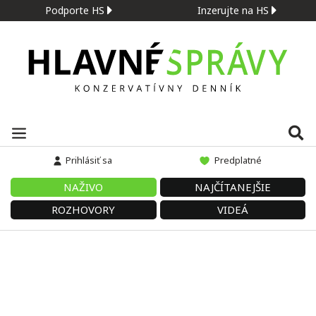
Podporte HS
Inzerujte na HS
Prihlásiť sa
Predplatné
NAŽIVO
NAJČÍTANEJŠIE
ROZHOVORY
VIDEÁ