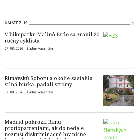
ĎALŠIE Z HS
V bikeparku Malinô Brdo sa zranil 20-
ročný cyklista
07. 08. 2026 |
Žiadne komentáre
Rimavskú Sobotu a okolie zasiahla
silná búrka, padali stromy
07. 08. 2026 |
Žiadne komentáre
Madrid pohrozil Rímu
protiopatreniami, ak do nedele
nezruší diskriminačné hraničné