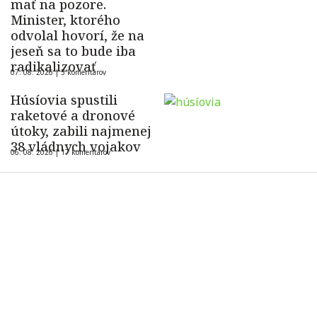
mať na pozore.
Minister, ktorého
odvolal hovorí, že na
jeseň sa to bude iba
radikalizovať
07. 08. 2026 |
5 komentárov
Húsíovia spustili
raketové a dronové
útoky, zabili najmenej
38 vládnych vojakov
06. 08. 2026 |
17 komentárov