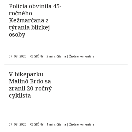
Polícia obvinila 45-
ročného
Kežmarčana z
týrania blízkej
osoby
07. 08. 2026
|
REGIÓNY
|
2 min. čítania
|
Žiadne komentáre
V bikeparku
Malinô Brdo sa
zranil 20-ročný
cyklista
07. 08. 2026
|
REGIÓNY
|
1 min. čítania
|
Žiadne komentáre