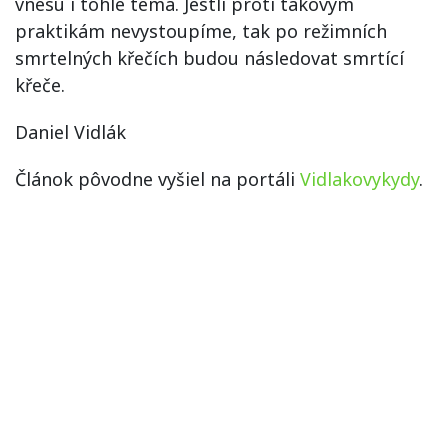
vnesu i tohle téma. Jestli proti takovým
praktikám nevystoupíme, tak po režimních
smrtelných křečích budou následovat smrtící
křeče.
Daniel Vidlák
Článok pôvodne vyšiel na portáli
Vidlakovykydy
.