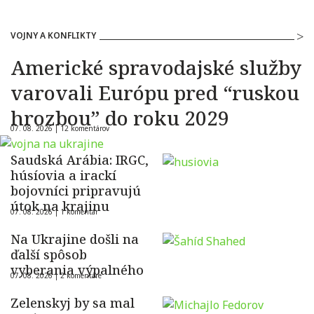
VOJNY A KONFLIKTY
Americké spravodajské služby
varovali Európu pred “ruskou
hrozbou” do roku 2029
07. 08. 2026 |
12 komentárov
Saudská Arábia: IRGC,
húsíovia a irackí
bojovníci pripravujú
útok na krajinu
07. 08. 2026 |
1 komentár
Na Ukrajine došli na
ďalší spôsob
vyberania výpalného
07. 08. 2026 |
2 komentáre
Zelenskyj by sa mal