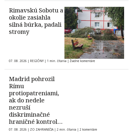
Rimavskú Sobotu a
okolie zasiahla
silná búrka, padali
stromy
07. 08. 2026
|
REGIÓNY
|
1 min. čítania
|
Žiadne komentáre
Madrid pohrozil
Rímu
protiopatreniami,
ak do nedele
nezruší
diskriminačné
hraničné kontroly
španielskych
07. 08. 2026
|
ZO ZAHRANIČIA
|
2 min. čítania
|
2 komentáre