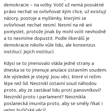
demokracie – na volby. Volič už nemá posvátné
právo nechat se ovlivňovat kým chce, už existují
názory, postoje a myšlenky, kterými se
ovlivňovat nechat nesmí. Nesmí na ně ani
pomyslet, protože jinak by mohl volit nevhodně
a to nesmíme dopustit. Podle liberálů je
demokracie nikoliv vůle lidu, ale konsenzus
institucí. Jejich institucí.
Kdysi se to jmenovalo vláda jedné strany a
dneska se to jmenuje anulace ústavním soudem.
Ale výsledek je stejný. Jsou věci, které ví režim
lépe než lid. Nevznikl ústavní soud náhodou
proto, aby ze zastával lidu proti panovníkovi?
Nevznikl proto i parlament? Nevznikla
poslanecká imunita proto, aby se směly říkat i
velmi buřičské věci?