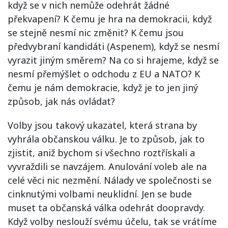
když se v nich nemůže odehrát žádné
překvapení? K čemu je hra na demokracii, když
se stejně nesmí nic změnit? K čemu jsou
předvybraní kandidáti (Aspenem), když se nesmí
vyrazit jiným směrem? Na co si hrajeme, když se
nesmí přemýšlet o odchodu z EU a NATO? K
čemu je nám demokracie, když je to jen jiný
způsob, jak nás ovládat?
Volby jsou takový ukazatel, která strana by
vyhrála občanskou válku. Je to způsob, jak to
zjistit, aniž bychom si všechno roztřískali a
vyvraždili se navzájem. Anulování voleb ale na
celé věci nic nezmění. Nálady ve společnosti se
cinknutými volbami neuklidní. Jen se bude
muset ta občanská válka odehrát doopravdy.
Když volby neslouží svému účelu, tak se vrátíme