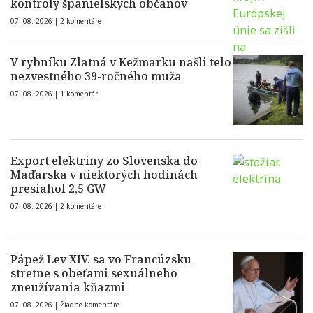
kontroly španielskych občanov
07. 08. 2026 |
2 komentáre
V rybníku Zlatná v Kežmarku našli telo
nezvestného 39-ročného muža
07. 08. 2026 |
1 komentár
Export elektriny zo Slovenska do
Maďarska v niektorých hodinách
presiahol 2,5 GW
07. 08. 2026 |
2 komentáre
Pápež Lev XIV. sa vo Francúzsku
stretne s obeťami sexuálneho
zneužívania kňazmi
07. 08. 2026 |
Žiadne komentáre