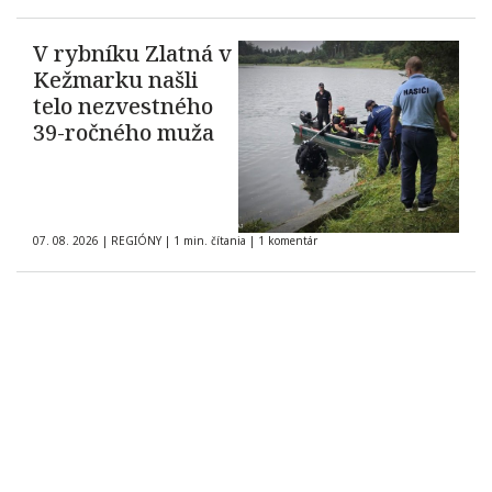
občanov
V rybníku Zlatná v
Kežmarku našli
telo nezvestného
39-ročného muža
07. 08. 2026
|
REGIÓNY
|
1 min. čítania
|
1 komentár