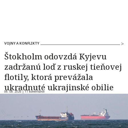
VOJNY A KONFLIKTY
Štokholm odovzdá Kyjevu
zadržanú loď z ruskej tieňovej
flotily, ktorá prevážala
ukradnuté ukrajinské obilie
06. 08. 2026 |
11 komentárov