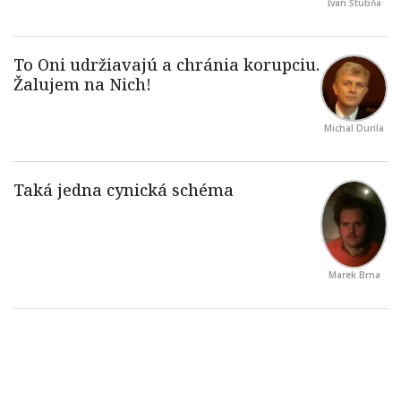
Ivan Štubňa
Michal Durila
Marek Brna