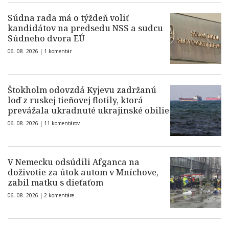
Súdna rada má o týždeň voliť
kandidátov na predsedu NSS a sudcu
Súdneho dvora EÚ
06. 08. 2026 |
1 komentár
Štokholm odovzdá Kyjevu zadržanú
loď z ruskej tieňovej flotily, ktorá
prevážala ukradnuté ukrajinské obilie
06. 08. 2026 |
11 komentárov
V Nemecku odsúdili Afganca na
doživotie za útok autom v Mníchove,
zabil matku s dieťaťom
06. 08. 2026 |
2 komentáre