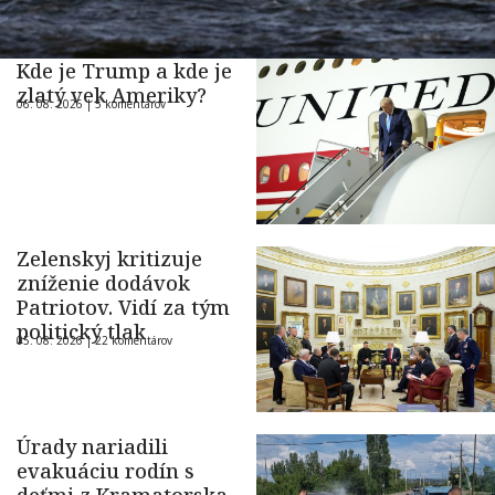
Kde je Trump a kde je
zlatý vek Ameriky?
06. 08. 2026 |
5 komentárov
Zelenskyj kritizuje
zníženie dodávok
Patriotov. Vidí za tým
politický tlak
05. 08. 2026 |
22 komentárov
Úrady nariadili
evakuáciu rodín s