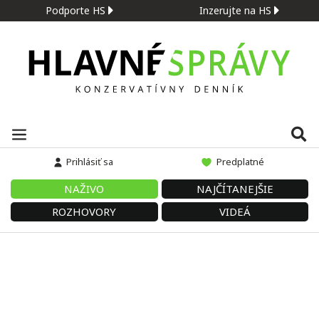
Podporte HS
Inzerujte na HS
Prihlásiť sa
Predplatné
NAŽIVO
NAJČÍTANEJŠIE
ROZHOVORY
VIDEÁ