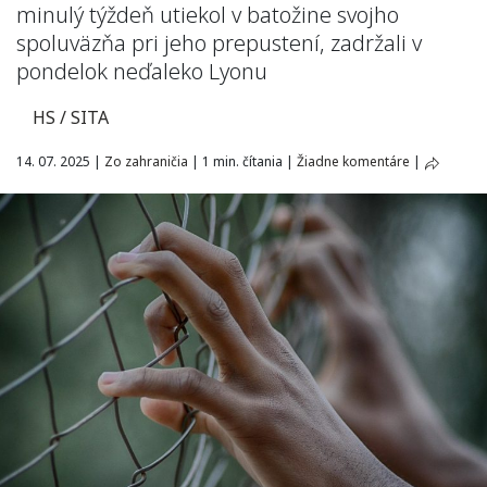
minulý týždeň utiekol v batožine svojho
spoluväzňa pri jeho prepustení, zadržali v
pondelok neďaleko Lyonu
HS / SITA
14. 07. 2025
|
Zo zahraničia
|
1 min. čítania
|
Žiadne komentáre
|