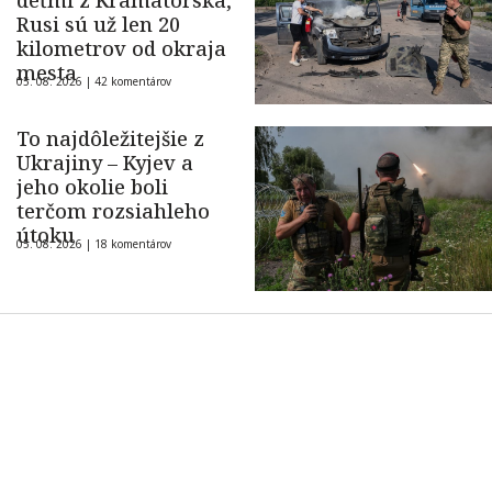
deťmi z Kramatorska,
Rusi sú už len 20
kilometrov od okraja
mesta
05. 08. 2026 |
42 komentárov
To najdôležitejšie z
Ukrajiny – Kyjev a
jeho okolie boli
terčom rozsiahleho
útoku
05. 08. 2026 |
18 komentárov