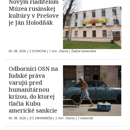
Novým riaditeľom
Múzea rusínskej
kultúry v Prešove
je Ján Holodňák
06. 08. 2026
|
Z DOMOVA
|
1 min. čítania
|
Žiadne komentáre
Odborníci OSN na
ľudské práva
varujú pred
humanitárnou
krízou, do ktorej
tlačia Kubu
americké sankcie
06. 08. 2026
|
ZO ZAHRANIČIA
|
2 min. čítania
|
1 komentár