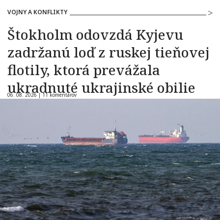
VOJNY A KONFLIKTY
Štokholm odovzdá Kyjevu
zadržanú loď z ruskej tieňovej
flotily, ktorá prevážala
ukradnuté ukrajinské obilie
06. 08. 2026 |
11 komentárov