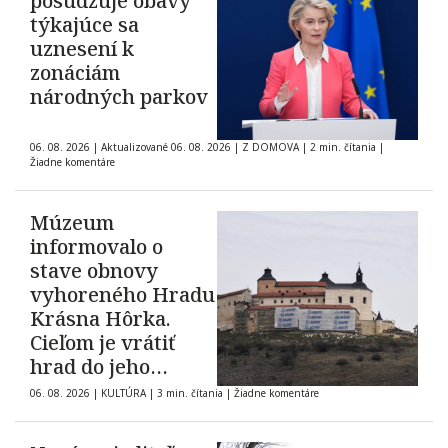
posudzuje obavy
týkajúce sa
uznesení k
zonáciám
národných parkov
06. 08. 2026
|
Aktualizované 06. 08. 2026
|
Z DOMOVA
|
2 min. čítania
|
Žiadne komentáre
Múzeum
informovalo o
stave obnovy
vyhoreného Hradu
Krásna Hôrka.
Cieľom je vrátiť
hrad do jeho
pôvodnej podoby z
06. 08. 2026
|
KULTÚRA
|
3 min. čítania
|
Žiadne komentáre
roku 1903