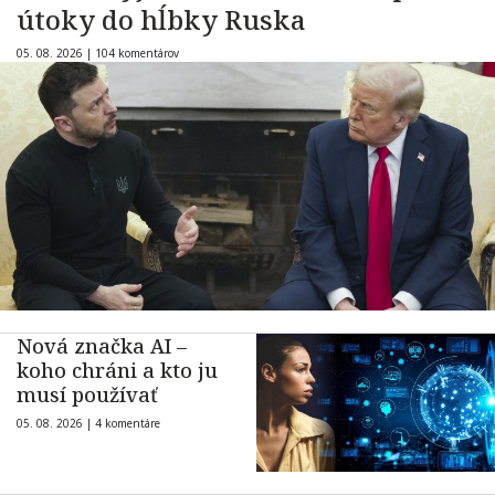
útoky do hĺbky Ruska
05. 08. 2026 |
104 komentárov
Nová značka AI –
koho chráni a kto ju
musí používať
05. 08. 2026 |
4 komentáre