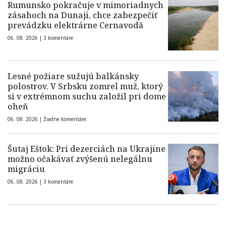
Rumunsko pokračuje v mimoriadnych
zásahoch na Dunaji, chce zabezpečiť
prevádzku elektrárne Cernavodă
06. 08. 2026 |
3 komentáre
Lesné požiare sužujú balkánsky
polostrov. V Srbsku zomrel muž, ktorý
si v extrémnom suchu založil pri dome
oheň
06. 08. 2026 |
Žiadne komentáre
Šutaj Eštok: Pri dezerciách na Ukrajine
možno očakávať zvýšenú nelegálnu
migráciu
06. 08. 2026 |
3 komentáre