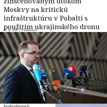
zinscenovaným útokom
Moskvy na kritickú
infraštruktúru v Pobaltí s
použitím ukrajinského dronu
07. 08. 2026 |
10 komentárov
Podrobnosti