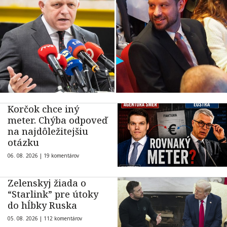
Korčok chce iný
meter. Chýba odpoveď
na najdôležitejšiu
otázku
06. 08. 2026 |
19 komentárov
Zelenskyj žiada o
“Starlink” pre útoky
do hĺbky Ruska
05. 08. 2026 |
112 komentárov