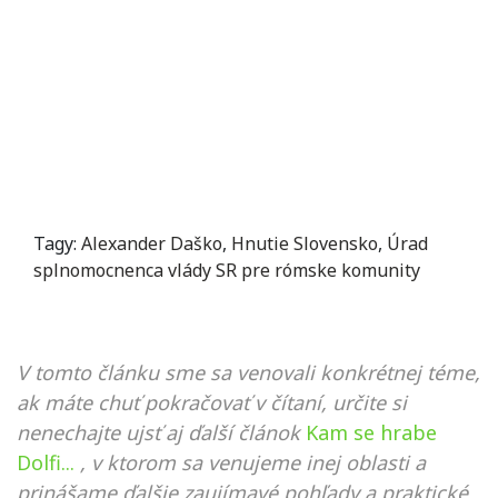
Tagy:
Alexander Daško
,
Hnutie Slovensko
,
Úrad
splnomocnenca vlády SR pre rómske komunity
V tomto článku sme sa venovali konkrétnej téme,
ak máte chuť pokračovať v čítaní, určite si
nenechajte ujsť aj ďalší článok
Kam se hrabe
Dolfi...
, v ktorom sa venujeme inej oblasti a
prinášame ďalšie zaujímavé pohľady a praktické