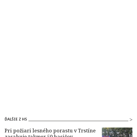
ĎALŠIE Z HS
Pri požiari lesného porastu v Trstíne
zasahuje takmer 50 hasičov