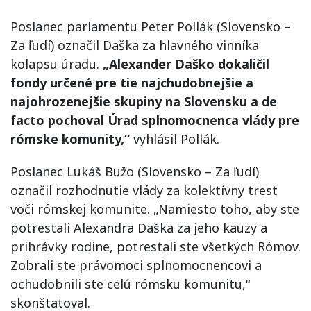
Poslanec parlamentu Peter Pollák (Slovensko –
Za ľudí) označil Daška za hlavného vinníka
kolapsu úradu.
„Alexander Daško dokaličil
fondy určené pre tie najchudobnejšie a
najohrozenejšie skupiny na Slovensku a de
facto pochoval Úrad splnomocnenca vlády pre
rómske komunity,“
vyhlásil Pollák.
Poslanec Lukáš Bužo (Slovensko – Za ľudí)
označil rozhodnutie vlády za kolektívny trest
voči rómskej komunite. „Namiesto toho, aby ste
potrestali Alexandra Daška za jeho kauzy a
prihrávky rodine, potrestali ste všetkých Rómov.
Zobrali ste právomoci splnomocnencovi a
ochudobnili ste celú rómsku komunitu,“
skonštatoval.