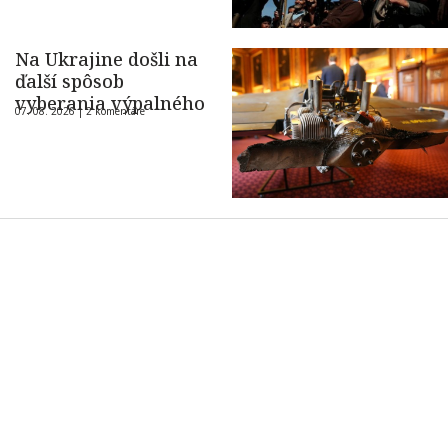
Na Ukrajine došli na
ďalší spôsob
vyberania výpalného
07. 08. 2026 |
2 komentáre