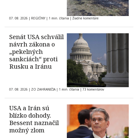
07. 08. 2026
|
REGIÓNY
|
1 min. čítania
|
Žiadne komentáre
Senát USA schválil
návrh zákona o
„pekelných
sankciách“ proti
Rusku a Iránu
07. 08. 2026
|
ZO ZAHRANIČIA
|
1 min. čítania
|
73 komentárov
USA a Irán sú
blízko dohody.
Bessent naznačil
možný zlom