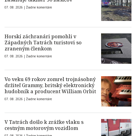
07. 08. 2026 |
Žiadne komentáre
Horskí záchranári pomohli v
Západných Tatrách turistovi so
zraneným členkom
07. 08. 2026 |
Žiadne komentáre
Vo veku 69 rokov zomrel trojnásobný
držiteľ Grammy, britský elektronický
hudobník a producent William Orbit
07. 08. 2026 |
Žiadne komentáre
V Tatrách došlo k zrážke vlaku s
cestným motorovým vozidlom
07. 08. 2026 |
Žiadne komentáre