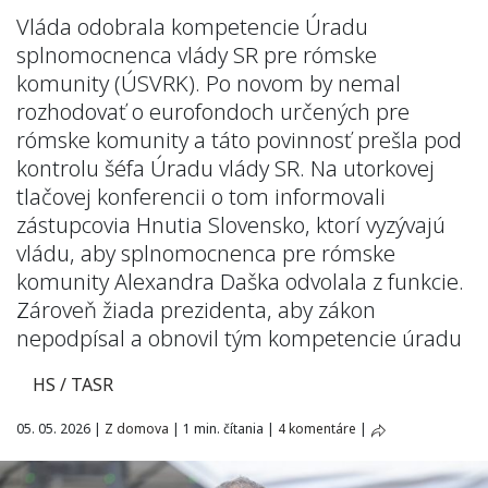
Vláda odobrala kompetencie Úradu
splnomocnenca vlády SR pre rómske
komunity (ÚSVRK). Po novom by nemal
rozhodovať o eurofondoch určených pre
rómske komunity a táto povinnosť prešla pod
kontrolu šéfa Úradu vlády SR. Na utorkovej
tlačovej konferencii o tom informovali
zástupcovia Hnutia Slovensko, ktorí vyzývajú
vládu, aby splnomocnenca pre rómske
komunity Alexandra Daška odvolala z funkcie.
Zároveň žiada prezidenta, aby zákon
nepodpísal a obnovil tým kompetencie úradu
HS / TASR
05. 05. 2026
|
Z domova
|
1 min. čítania
|
4 komentáre
|