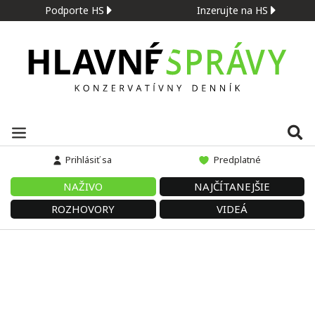
Podporte HS
Inzerujte na HS
Prihlásiť sa
Predplatné
NAŽIVO
NAJČÍTANEJŠIE
ROZHOVORY
VIDEÁ