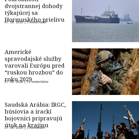
dvojstrannej dohody
týkajúcej sa
Hormuského prielivu
07. 08. 2026 |
5 komentárov
Americké
spravodajské služby
varovali Európu pred
“ruskou hrozbou” do
roku 2029
07. 08. 2026 |
13 komentárov
Saudská Arábia: IRGC,
húsíovia a irackí
bojovníci pripravujú
útok na krajinu
07. 08. 2026 |
2 komentáre