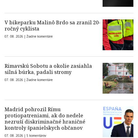
V bikeparku Malinô Brdo sa zranil 20-
ročný cyklista
07. 08. 2026 |
Žiadne komentáre
Rimavskú Sobotu a okolie zasiahla
silná búrka, padali stromy
07. 08. 2026 |
Žiadne komentáre
Madrid pohrozil Rímu
protiopatreniami, ak do nedele
nezruší diskriminačné hraničné
kontroly španielskych občanov
07. 08. 2026 |
5 komentárov