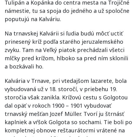
Tulipán a Kopánka do centra mesta na Trojičné
námestie, tu sa spoja do jedného a už spoločne
poputujú na Kalváriu.
Na trnavskej Kalvárii si ľudia budú môcť uctiť
prinesený kríž podľa starého jeruzalemského
zvyku. Tam na Veľký piatok prechádzali všetci
mlčky pred krížom, hlboko sa pred ním sklonili
a bozkávali ho.
Kalvária v Trnave, pri vtedajšom lazarete, bola
vybudovaná už v 18. storočí, v priebehu 19.
storočia však zanikla. Krížovú cestu s Golgotou
dal opäť v rokoch 1900 – 1901 vybudovať
trnavský mešťan Jozef Müller. Tvorí ju štrnásť
kaplniek a vŕšok Golgota so sochami. Tie boli po
kompletnej obnove reštaurátormi vrátené na