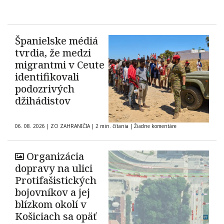
Španielske médiá
tvrdia, že medzi
migrantmi v Ceute
identifikovali
podozrivých
džihádistov
06. 08. 2026
|
ZO ZAHRANIČIA
|
2 min. čítania
|
Žiadne komentáre
Organizácia
dopravy na ulici
Protifašistických
bojovníkov a jej
blízkom okolí v
Košiciach sa opäť