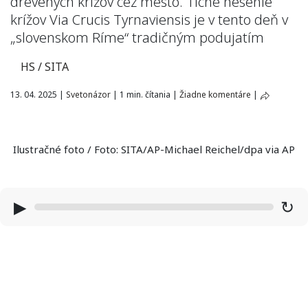
drevených krížov cez mesto. Tiché nesenie
krížov Via Crucis Tyrnaviensis je v tento deň v
„slovenskom Ríme“ tradičným podujatím
HS / SITA
13. 04. 2025
|
Svetonázor
|
1 min. čítania
|
Žiadne komentáre
|
Ilustračné foto / Foto: SITA/AP-Michael Reichel/dpa via AP
▶
↻