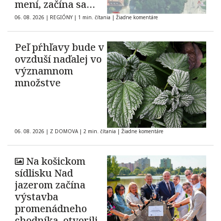
mení, začína sa
tretia etapa prác
06. 08. 2026
|
REGIÓNY
|
1 min. čítania
|
Žiadne komentáre
Peľ pŕhľavy bude v
ovzduší naďalej vo
významnom
množstve
06. 08. 2026
|
Z DOMOVA
|
2 min. čítania
|
Žiadne komentáre
Na košickom
sídlisku Nad
jazerom začína
výstavba
promenádneho
chodníka, otvorili