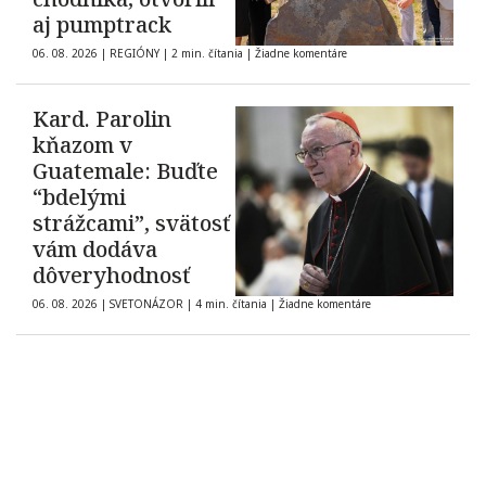
aj pumptrack
06. 08. 2026
|
REGIÓNY
|
2 min. čítania
|
Žiadne komentáre
Kard. Parolin
kňazom v
Guatemale: Buďte
“bdelými
strážcami”, svätosť
vám dodáva
dôveryhodnosť
06. 08. 2026
|
SVETONÁZOR
|
4 min. čítania
|
Žiadne komentáre