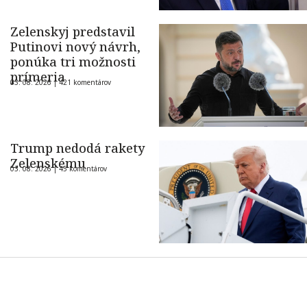
Zelenskyj predstavil
Putinovi nový návrh,
ponúka tri možnosti
prímeria
03. 08. 2026 |
421 komentárov
Trump nedodá rakety
Zelenskému
03. 08. 2026 |
45 komentárov