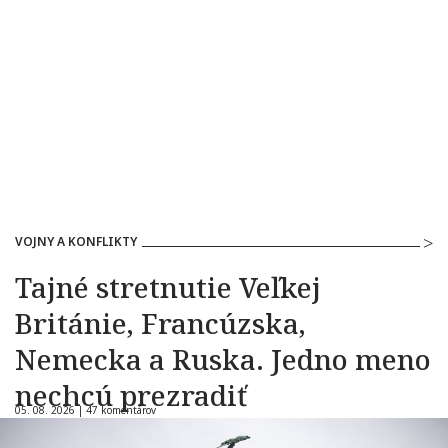
VOJNY A KONFLIKTY
Tajné stretnutie Veľkej
Británie, Francúzska,
Nemecka a Ruska. Jedno meno
nechcú prezradiť
05. 08. 2026 |
47 komentárov