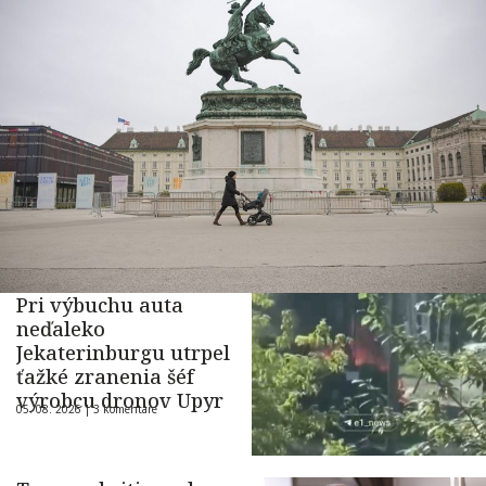
Pri výbuchu auta
neďaleko
Jekaterinburgu utrpel
ťažké zranenia šéf
výrobcu dronov Upyr
05. 08. 2026 |
3 komentáre