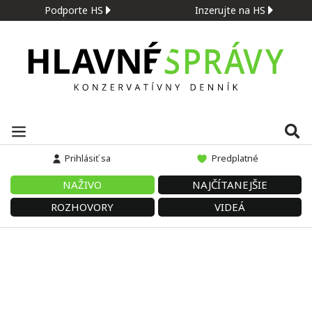
Podporte HS
Inzerujte na HS
Prihlásiť sa
Predplatné
NAŽIVO
NAJČÍTANEJŠIE
ROZHOVORY
VIDEÁ