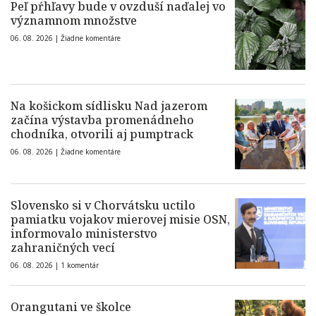
Peľ pŕhľavy bude v ovzduší naďalej vo
významnom množstve
06. 08. 2026 |
Žiadne komentáre
Na košickom sídlisku Nad jazerom
začína výstavba promenádneho
chodníka, otvorili aj pumptrack
06. 08. 2026 |
Žiadne komentáre
Slovensko si v Chorvátsku uctilo
pamiatku vojakov mierovej misie OSN,
informovalo ministerstvo
zahraničných vecí
06. 08. 2026 |
1 komentár
Orangutani ve školce