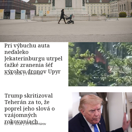
Pri výbuchu auta
neďaleko
Jekaterinburgu utrpel
ťažké zranenia šéf
výrobcu dronov Upyr
05. 08. 2026 |
3 komentáre
Trump skritizoval
Teherán za to, že
poprel jeho slová o
vzájomných
rokovaniach
03. 08. 2026 |
23 komentárov