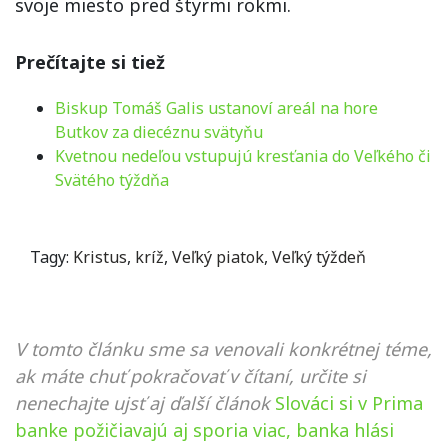
svoje miesto pred štyrmi rokmi.
Prečítajte si tiež
Biskup Tomáš Galis ustanoví areál na hore
Butkov za diecéznu svätyňu
Kvetnou nedeľou vstupujú kresťania do Veľkého či
Svätého týždňa
Tagy:
Kristus
,
kríž
,
Veľký piatok
,
Veľký týždeň
V tomto článku sme sa venovali konkrétnej téme,
ak máte chuť pokračovať v čítaní, určite si
nenechajte ujsť aj ďalší článok
Slováci si v Prima
banke požičiavajú aj sporia viac, banka hlási