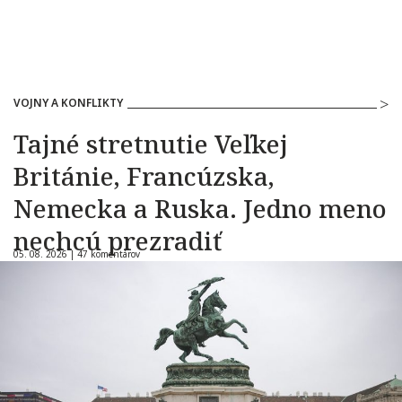
VOJNY A KONFLIKTY
Tajné stretnutie Veľkej
Británie, Francúzska,
Nemecka a Ruska. Jedno meno
nechcú prezradiť
05. 08. 2026 |
47 komentárov