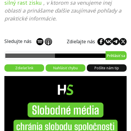
silný rast zisku
, v ktorom sa venujeme inej
oblasti a prinášame ďalšie zaujímavé pohľady a
praktické informácie.
Sledujte nás
Zdieľajte nás
Prihlásiť sa
Zdieľať link
Nahlásiť chybu
Pošlite nám tip