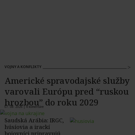
VOJNY A KONFLIKTY
Americké spravodajské služby
varovali Európu pred “ruskou
hrozbou” do roku 2029
07. 08. 2026 |
4 komentáre
Saudská Arábia: IRGC,
húsíovia a irackí
bojovníci pripravujú