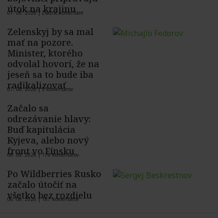
útok na krajinu
07. 08. 2026 |
Žiadne komentáre
Zelenskyj by sa mal
mať na pozore.
Minister, ktorého
odvolal hovorí, že na
jeseň sa to bude iba
radikalizovať
07. 08. 2026 |
5 komentárov
Začalo sa
odrezávanie hlavy:
Buď kapitulácia
Kyjeva, alebo nový
front vo Fínsku
06. 08. 2026 |
178 komentárov
Po Wildberries Rusko
začalo útočiť na
všetko bez rozdielu
06. 08. 2026 |
187 komentárov