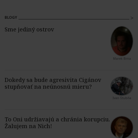
BLOGY
Marek Brna
Ivan Štubňa