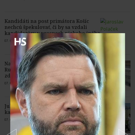
Kandidáti na post primátora Košíc
nechcú špekulovať, či by sa vzdali
kandidatúry v prospech niekoho iného
07. 08. 2026 |
Žiadne komentáre
Najvyššia inflácia v EÚ núti ľudí v
Rumunsku šetriť aj na jedle a
zdravotnej starostlivosti
07. 08. 2026 |
1 komentár
Juh definitívne patrí Kežmarku,
kataster prepísal hranicu
07. 08. 2026 |
Žiadne komentáre