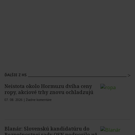
ĎALŠIE Z HS
Neistota okolo Hormuzu dvíha ceny
ropy, akciové trhy znovu ochladzujú
07. 08. 2026 |
Žiadne komentáre
Blanár: Slovenskú kandidatúru do
Bezpečnostnej rady OSN podporilo už