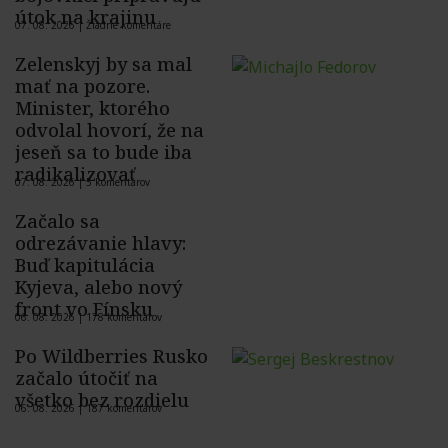
útok na krajinu
07. 08. 2026 |
Žiadne komentáre
Zelenskyj by sa mal
mať na pozore.
Minister, ktorého
odvolal hovorí, že na
jeseň sa to bude iba
radikalizovať
07. 08. 2026 |
5 komentárov
Začalo sa
odrezávanie hlavy:
Buď kapitulácia
Kyjeva, alebo nový
front vo Fínsku
06. 08. 2026 |
178 komentárov
Po Wildberries Rusko
začalo útočiť na
všetko bez rozdielu
06. 08. 2026 |
187 komentárov