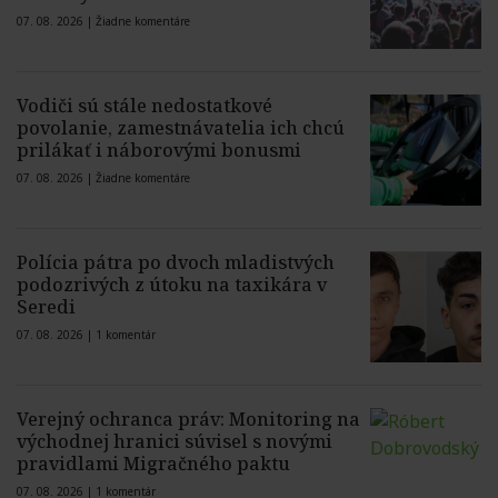
07. 08. 2026 |
Žiadne komentáre
Vodiči sú stále nedostatkové
povolanie, zamestnávatelia ich chcú
prilákať i náborovými bonusmi
07. 08. 2026 |
Žiadne komentáre
Polícia pátra po dvoch mladistvých
podozrivých z útoku na taxikára v
Seredi
07. 08. 2026 |
1 komentár
Verejný ochranca práv: Monitoring na
východnej hranici súvisel s novými
pravidlami Migračného paktu
07. 08. 2026 |
1 komentár