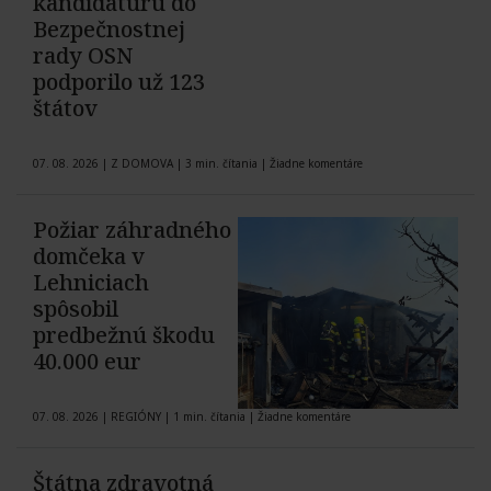
kandidatúru do
Bezpečnostnej
rady OSN
podporilo už 123
štátov
07. 08. 2026
|
Z DOMOVA
|
3 min. čítania
|
Žiadne komentáre
Požiar záhradného
domčeka v
Lehniciach
spôsobil
predbežnú škodu
40.000 eur
07. 08. 2026
|
REGIÓNY
|
1 min. čítania
|
Žiadne komentáre
Štátna zdravotná