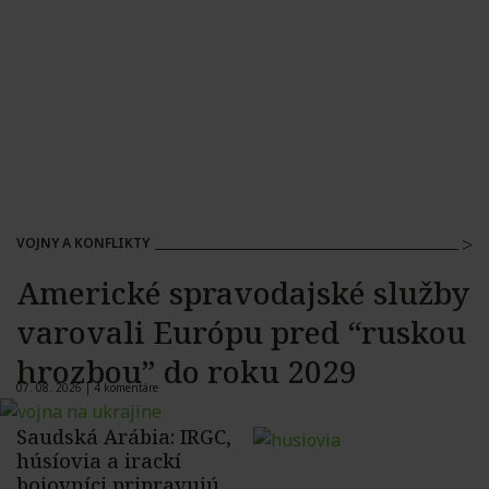
VOJNY A KONFLIKTY
Americké spravodajské služby
varovali Európu pred “ruskou
hrozbou” do roku 2029
07. 08. 2026 |
4 komentáre
Saudská Arábia: IRGC,
húsíovia a irackí
bojovníci pripravujú