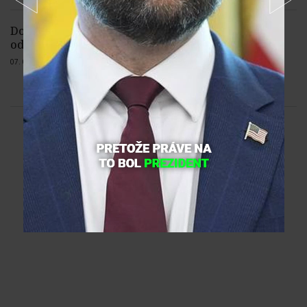
Dodávateľ rýchlostných kamier
odmieta, že by boli z Ruska
07. 08. 2026 |
Žiadne komentáre