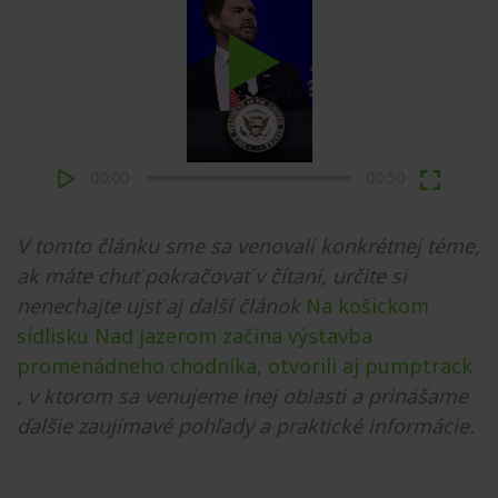
Play
00:00
00:50
V tomto článku sme sa venovali konkrétnej téme,
ak máte chuť pokračovať v čítaní, určite si
nenechajte ujsť aj ďalší článok
Na košickom
sídlisku Nad jazerom začína výstavba
promenádneho chodníka, otvorili aj pumptrack
, v ktorom sa venujeme inej oblasti a prinášame
ďalšie zaujímavé pohľady a praktické informácie.