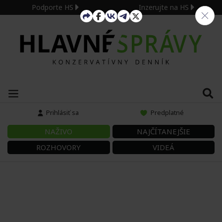
Podporte HS
Inzerujte na HS
Prihlásiť sa
Predplatné
NAŽIVO
NAJČÍTANEJŠIE
ROZHOVORY
VIDEÁ