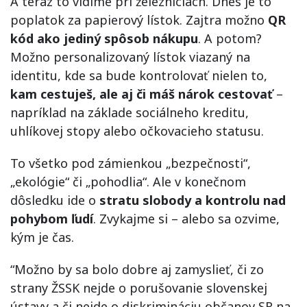
A teraz to vidíme pri železniciach. Dnes je to
poplatok za papierový lístok. Zajtra možno
QR
kód ako jediný spôsob nákupu
. A potom?
Možno personalizovaný lístok viazaný na
identitu, kde sa bude kontrolovať nielen to,
kam cestuješ, ale aj či máš nárok cestovať
–
napríklad na základe sociálneho kreditu,
uhlíkovej stopy alebo očkovacieho statusu.
To všetko pod zámienkou „bezpečnosti“,
„ekológie“ či „pohodlia“. Ale v konečnom
dôsledku ide o
stratu slobody a kontrolu nad
pohybom ľudí
. Zvykajme si – alebo sa ozvime,
kým je čas.
“Možno by sa bolo dobre aj zamyslieť, či zo
strany ŽSSK nejde o porušovanie slovenskej
ústavy a či nejde o diskrimináciu občanov SR na