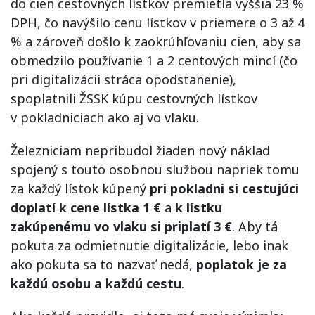
do cien cestovných lístkov premietla vyššia 23 %
DPH, čo navýšilo cenu lístkov v priemere o 3 až 4
% a zároveň došlo k zaokrúhľovaniu cien, aby sa
obmedzilo používanie 1 a 2 centových mincí (čo
pri digitalizácii stráca opodstanenie),
spoplatnili ŽSSK kúpu cestovných lístkov
v pokladniciach ako aj vo vlaku.
Železniciam nepribudol žiaden nový náklad
spojený s touto osobnou službou napriek tomu
za každý lístok kúpený
pri pokladni si cestujúci
doplatí k cene lístka 1 €
a
k lístku
zakúpenému vo vlaku si priplatí 3 €
. Aby tá
pokuta za odmietnutie digitalizácie, lebo inak
ako pokuta sa to nazvať nedá,
poplatok je za
každú osobu a každú cestu
.