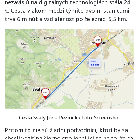
nezávislú na digitálnych technológiách stála 24
€. Cesta vlakom medzi týmito dvomi stanicami
trvá 6 minút a vzdialenosť po železnici 5,5 km.
Cesta Svätý Jur – Pezinok / Foto: Screenshot
Pritom to nie sú žiadni podvodníci, ktorí by sa
chceli voziť na čierno spoliehajúci sa na to, že sa