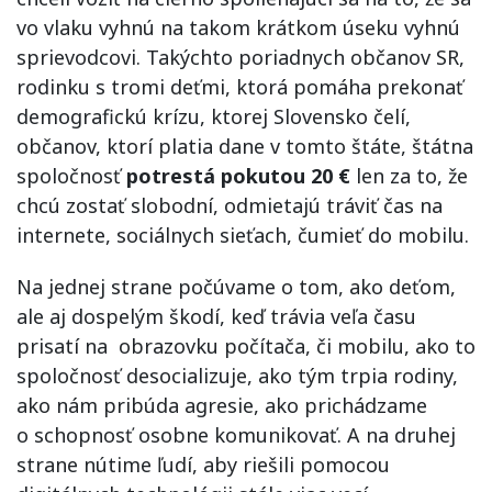
vo vlaku vyhnú na takom krátkom úseku vyhnú
sprievodcovi. Takýchto poriadnych občanov SR,
rodinku s tromi deťmi, ktorá pomáha prekonať
demografickú krízu, ktorej Slovensko čelí,
občanov, ktorí platia dane v tomto štáte, štátna
spoločnosť
potrestá pokutou 20 €
len za to, že
chcú zostať slobodní, odmietajú tráviť čas na
internete, sociálnych sieťach, čumieť do mobilu.
Na jednej strane počúvame o tom, ako deťom,
ale aj dospelým škodí, keď trávia veľa času
prisatí na obrazovku počítača, či mobilu, ako to
spoločnosť desocializuje, ako tým trpia rodiny,
ako nám pribúda agresie, ako prichádzame
o schopnosť osobne komunikovať. A na druhej
strane nútime ľudí, aby riešili pomocou