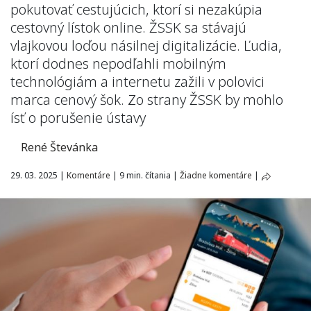
pokutovať cestujúcich, ktorí si nezakúpia
cestovný lístok online. ŽSSK sa stávajú
vlajkovou loďou násilnej digitalizácie. Ľudia,
ktorí dodnes nepodľahli mobilným
technológiám a internetu zažili v polovici
marca cenový šok. Zo strany ŽSSK by mohlo
ísť o porušenie ústavy
René Števánka
29. 03. 2025
|
Komentáre
|
9 min. čítania
|
Žiadne komentáre
|