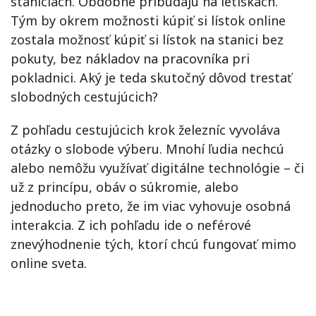
staniciach. Obdobné pribúdajú na letiskách.
Tým by okrem možnosti kúpiť si lístok online
zostala možnosť kúpiť si lístok na stanici bez
pokuty, bez nákladov na pracovníka pri
pokladnici. Aký je teda skutočný dôvod trestať
slobodných cestujúcich?
Z pohľadu cestujúcich krok železníc vyvoláva
otázky o slobode výberu. Mnohí ľudia nechcú
alebo nemôžu využívať digitálne technológie – či
už z princípu, obáv o súkromie, alebo
jednoducho preto, že im viac vyhovuje osobná
interakcia. Z ich pohľadu ide o neférové
znevýhodnenie tých, ktorí chcú fungovať mimo
online sveta.