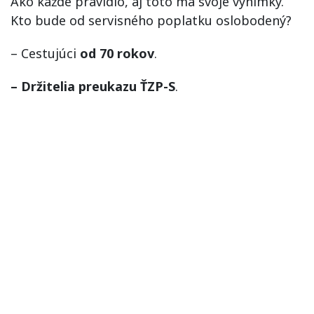
Ako každé pravidlo, aj toto má svoje výnimky.
Kto bude od servisného poplatku oslobodený?
– Cestujúci
od 70 rokov
.
– Držitelia preukazu ŤZP-S
.