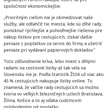
spoločnosť ekonomickejšie:
„Prioritným cieľom nie je obmedzovať naše
služby, ale odľahčiť tie miesta, kde sú dlhé rady,
ponúknuť rýchlejšie a pohodlnejšie riešenia pre
nákup lístkov pre cestujúcich, získať ďalšie
peniaze z poplatkov za servis do firmy a ušetriť
peniaze pri vydávaní papierových dokladov.”
Toto zdôvodnenie kríva, lebo miest s dlhými
radami na cestovné lístky až tak veľa na
Slovensku nie je. Podľa štatistík ŽSSK už viac ako
45 % cestujúcich nakupuje lístky online. To
znamená, že väčšie rady cestujúcich sa možno
tvoria vo veľkých železničných uzloch Bratislava,
Žilina, Košice a to aj vďaka cudzincom
oslobodeným od poplatku.