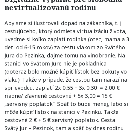
nevirtualizovanú rodinu
Aby sme si ilustrovali dopad na zákazníka, t. j.
cestujúceho, ktorý odmieta virtualizáciu života,
uveďme si koľko zaplatí rodinka (otec, mama a 3
deti od 6-15 rokov) za cestu vlakom zo Svätého
Jura do Pezinka, dajme tomu na vinobranie. Na
stanici vo Svätom Jure nie je pokladnica
(doteraz bolo možné kúpiť lístok bez pokuty vo
vlaku). Takže v prípade, že cestou tam narazí na
sprievodcu, zaplatí 2x 0,55 + 3x 0,30 = 2,00 €
riadne/ zľavnené cestovné + 5x 3,00 = 15 €
„servisný poplatok“. Späť to bude menej, lebo si
môže kúpiť lístok na stanici v Pezinku. Takže
cestovné 2 € + 5 € servisný poplatok. Cesta
Svätý Jur – Pezinok, tam a späť by dnes rodinu