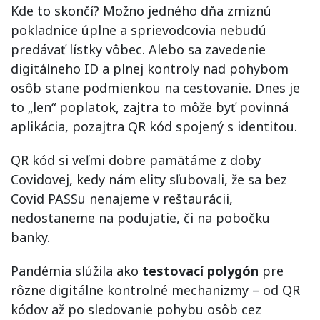
Kde to skončí? Možno jedného dňa zmiznú
pokladnice úplne a sprievodcovia nebudú
predávať lístky vôbec. Alebo sa zavedenie
digitálneho ID a plnej kontroly nad pohybom
osôb stane podmienkou na cestovanie. Dnes je
to „len“ poplatok, zajtra to môže byť povinná
aplikácia, pozajtra QR kód spojený s identitou.
QR kód si veľmi dobre pamätáme z doby
Covidovej, kedy nám elity sľubovali, že sa bez
Covid PASSu nenajeme v reštaurácii,
nedostaneme na podujatie, či na pobočku
banky.
Pandémia slúžila ako
testovací polygón
pre
rôzne digitálne kontrolné mechanizmy – od QR
kódov až po sledovanie pohybu osôb cez