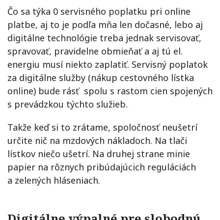
Čo sa týka 0 servisného poplatku pri online
platbe, aj to je podľa mňa len dočasné, lebo aj
digitálne technológie treba jednak servisovať,
spravovať, pravidelne obmieňať a aj tú el.
energiu musí niekto zaplatiť. Servisný poplatok
za digitálne služby (nákup cestovného lístka
online) bude rásť spolu s rastom cien spojených
s prevádzkou týchto služieb.
Takže keď si to zrátame, spoločnosť neušetrí
určite nič na mzdových nákladoch. Na tlači
lístkov niečo ušetrí. Na druhej strane minie
papier na rôznych pribúdajúcich reguláciách
a zelených hláseniach.
Digitálne výpalné pre slobodnú