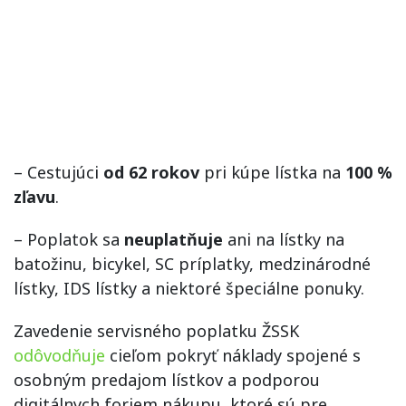
– Cestujúci
od 62 rokov
pri kúpe lístka na
100 %
zľavu
.
– Poplatok sa
neuplatňuje
ani na lístky na
batožinu, bicykel, SC príplatky, medzinárodné
lístky, IDS lístky a niektoré špeciálne ponuky.
Zavedenie servisného poplatku ŽSSK
odôvodňuje
cieľom pokryť náklady spojené s
osobným predajom lístkov a podporou
digitálnych foriem nákupu, ktoré sú pre