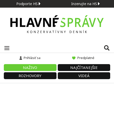
Podporte HS
Inzerujte na HS
Prihlásiť sa
Predplatné
NAŽIVO
NAJČÍTANEJŠIE
ROZHOVORY
VIDEÁ