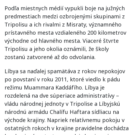
Podľa miestnych médií vypukli boje na južných
predmestiach medzi ozbrojenými skupinami z
Tripolisu a ich rivalmi z Misraty, významného
prístavného mesta vzdialeného 200 kilometrov
východne od hlavného mesta. Viaceré štvrte
Tripolisu a jeho okolia oznámili, že školy
zostanú zatvorené až do odvolania.
Líbya sa naďalej spamätáva z rokov nepokojov
po povstaní v roku 2011, ktoré viedlo k pádu
režimu Muammara Kaddáfího. Líbya je
rozdelená na dve súperiace administratívy –
vládu národnej jednoty v Tripolise a Líbyjskú
národnú armádu Chalífu Haftara sídliacu na
východe krajiny. Napriek relatívnemu pokoju v
ostatných rokoch v krajine pravidelne dochádza