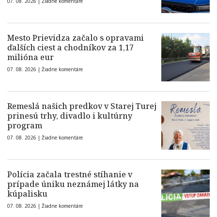
07. 08. 2026 |
Žiadne komentáre
Mesto Prievidza začalo s opravami
ďalších ciest a chodníkov za 1,17
milióna eur
07. 08. 2026 |
Žiadne komentáre
Remeslá našich predkov v Starej Turej
prinesú trhy, divadlo i kultúrny
program
07. 08. 2026 |
Žiadne komentáre
Polícia začala trestné stíhanie v
prípade úniku neznámej látky na
kúpalisku
07. 08. 2026 |
Žiadne komentáre