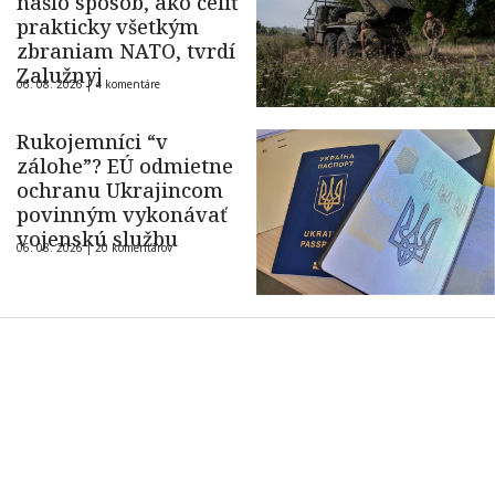
našlo spôsob, ako čeliť
prakticky všetkým
zbraniam NATO, tvrdí
Zalužnyj
06. 08. 2026 |
4 komentáre
Rukojemníci “v
zálohe”? EÚ odmietne
ochranu Ukrajincom
povinným vykonávať
vojenskú službu
06. 08. 2026 |
20 komentárov