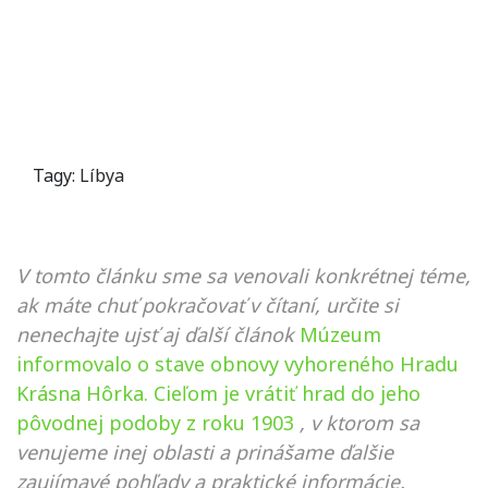
Tagy:
Líbya
V tomto článku sme sa venovali konkrétnej téme,
ak máte chuť pokračovať v čítaní, určite si
nenechajte ujsť aj ďalší článok
Múzeum
informovalo o stave obnovy vyhoreného Hradu
Krásna Hôrka. Cieľom je vrátiť hrad do jeho
pôvodnej podoby z roku 1903
, v ktorom sa
venujeme inej oblasti a prinášame ďalšie
zaujímavé pohľady a praktické informácie.