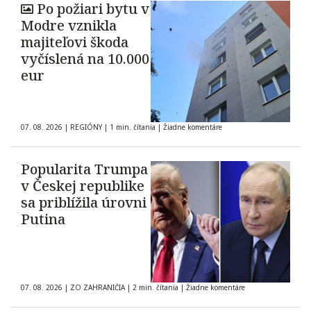
Po požiari bytu v
Modre vznikla
majiteľovi škoda
vyčíslená na 10.000
eur
07. 08. 2026
|
REGIÓNY
|
1 min. čítania
|
Žiadne komentáre
Popularita Trumpa
v Českej republike
sa priblížila úrovni
Putina
07. 08. 2026
|
ZO ZAHRANIČIA
|
2 min. čítania
|
Žiadne komentáre