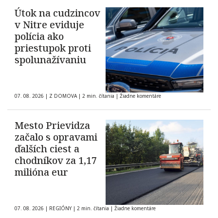
Útok na cudzincov
v Nitre eviduje
polícia ako
priestupok proti
spolunažívaniu
07. 08. 2026
|
Z DOMOVA
|
2 min. čítania
|
Žiadne komentáre
Mesto Prievidza
začalo s opravami
ďalších ciest a
chodníkov za 1,17
milióna eur
07. 08. 2026
|
REGIÓNY
|
2 min. čítania
|
Žiadne komentáre