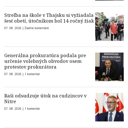
Streľba na škole v Thajsku si vyžiadala
šesť obetí, útočníkom bol 14-ročný žiak
07. 08. 2026 |
Žiadne komentáre
Generálna prokuratúra podala pre
určenie volebných obvodov osem
protestov prokurátora
07. 08. 2026 |
1 komentár
Raši odsudzuje útok na cudzincov v
Nitre
07. 08. 2026 |
1 komentár