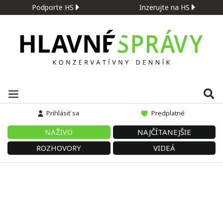
Podporte HS
Inzerujte na HS
Prihlásiť sa
Predplatné
NAŽIVO
NAJČÍTANEJŠIE
ROZHOVORY
VIDEÁ