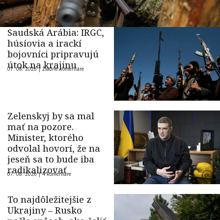
Saudská Arábia: IRGC,
húsíovia a irackí
bojovníci pripravujú
útok na krajinu
07. 08. 2026 |
Žiadne komentáre
Zelenskyj by sa mal
mať na pozore.
Minister, ktorého
odvolal hovorí, že na
jeseň sa to bude iba
radikalizovať
07. 08. 2026 |
4 komentáre
To najdôležitejšie z
Ukrajiny – Rusko