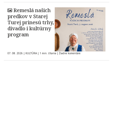
Remeslá našich
predkov v Starej
Turej prinesú trhy,
divadlo i kultúrny
program
07. 08. 2026
|
KULTÚRA
|
1 min. čítania
|
Žiadne komentáre