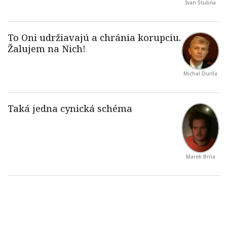
Ivan Štubňa
Michal Durila
Marek Brna