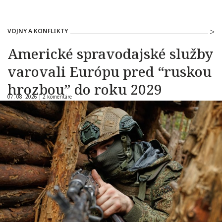
VOJNY A KONFLIKTY
Americké spravodajské služby
varovali Európu pred “ruskou
hrozbou” do roku 2029
07. 08. 2026 |
2 komentáre