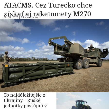
ATACMS. Cez Turecko chce
získať aj raketomety M270
09. 08. 2026 |
83 komentárov
To najdôležitejšie z
Ukrajiny – Ruské
jednotky postúpili v