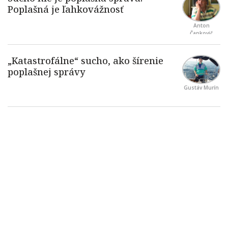
Anton
Čapkovič
Gustáv Murín