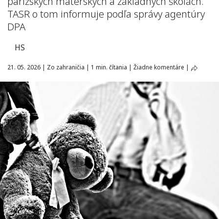
parížskych materských a základných školách.
TASR o tom informuje podľa správy agentúry
DPA
HS
21. 05. 2026
|
Zo zahraničia
|
1 min. čítania
|
Žiadne komentáre
|