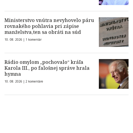
Ministerstvo vnútra nevyhovelo páru
rovnakého pohlavia pri zápise
manželstva,ten sa obráti na súd
10. 08. 2026 |
1 komentár
Rádio omylom „pochovalo“ kráľa
Karola III., po falošnej správe hrala
hymna
10. 08. 2026 |
2 komentáre