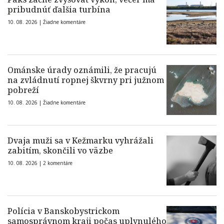
pribudnúť ďalšia turbína
10. 08. 2026 |
Žiadne komentáre
Ománske úrady oznámili, že pracujú
na zvládnutí ropnej škvrny pri južnom
pobreží
10. 08. 2026 |
Žiadne komentáre
Dvaja muži sa v Kežmarku vyhrážali
zabitím, skončili vo väzbe
10. 08. 2026 |
2 komentáre
Polícia v Banskobystrickom
samosprávnom kraji počas uplynulého