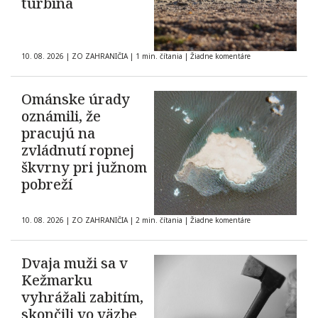
turbína
10. 08. 2026
|
ZO ZAHRANIČIA
|
1 min. čítania
|
Žiadne komentáre
Ománske úrady
oznámili, že
pracujú na
zvládnutí ropnej
škvrny pri južnom
pobreží
10. 08. 2026
|
ZO ZAHRANIČIA
|
2 min. čítania
|
Žiadne komentáre
Dvaja muži sa v
Kežmarku
vyhrážali zabitím,
skončili vo väzbe