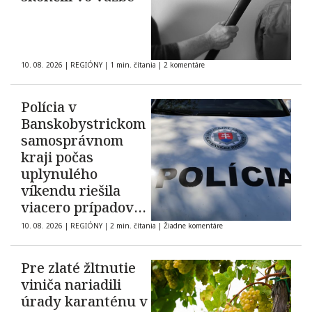
10. 08. 2026
|
REGIÓNY
|
1 min. čítania
|
2 komentáre
Polícia v
Banskobystrickom
samosprávnom
kraji počas
uplynulého
víkendu riešila
viacero prípadov
domáceho násilia
10. 08. 2026
|
REGIÓNY
|
2 min. čítania
|
Žiadne komentáre
Pre zlaté žltnutie
viniča nariadili
úrady karanténu v