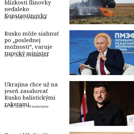
blízkosti Ilinovky
neďaleko
Konstantinovky
09. 08. 2026 |
12 komentárov
Rusko môže siahnuť
po „poslednej
možnosti“, varuje
turecký minister
09. 08. 2026 |
214 komentárov
Ukrajina chce už na
jeseň zasahovať
Rusko balistickými
raketami
09. 08. 2026 |
144 komentárov