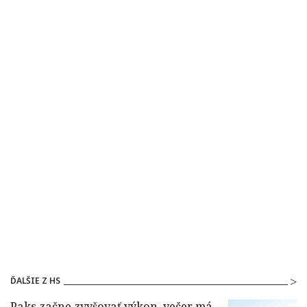
ĎALŠIE Z HS
Paks začne zvyšovať výkon, večer má