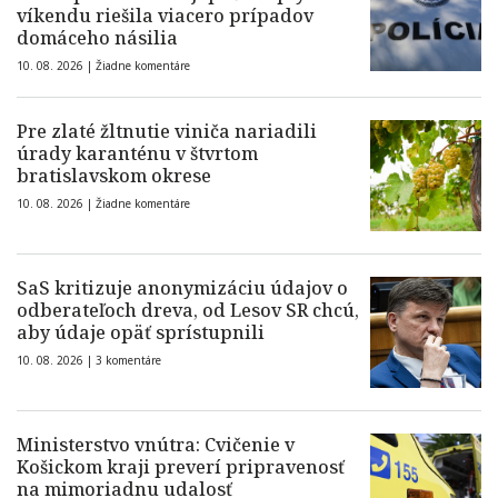
víkendu riešila viacero prípadov
domáceho násilia
10. 08. 2026 |
Žiadne komentáre
Pre zlaté žltnutie viniča nariadili
úrady karanténu v štvrtom
bratislavskom okrese
10. 08. 2026 |
Žiadne komentáre
SaS kritizuje anonymizáciu údajov o
odberateľoch dreva, od Lesov SR chcú,
aby údaje opäť sprístupnili
10. 08. 2026 |
3 komentáre
Ministerstvo vnútra: Cvičenie v
Košickom kraji preverí pripravenosť
na mimoriadnu udalosť