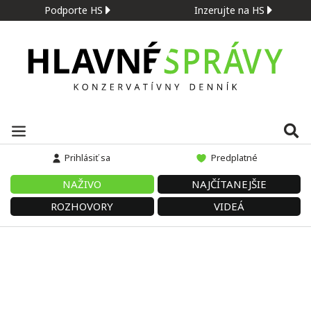
Podporte HS
Inzerujte na HS
Prihlásiť sa
Predplatné
NAŽIVO
NAJČÍTANEJŠIE
ROZHOVORY
VIDEÁ