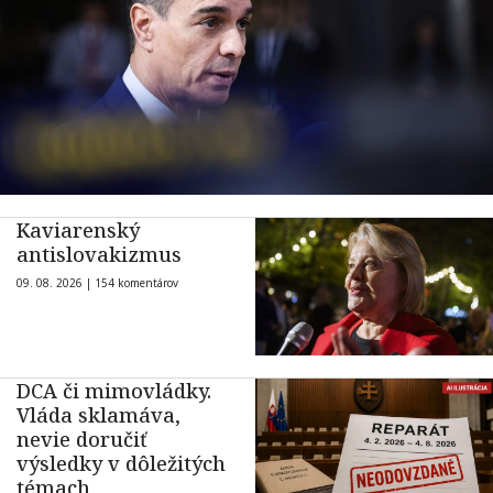
Kaviarenský
antislovakizmus
09. 08. 2026 |
154 komentárov
DCA či mimovládky.
Vláda sklamáva,
nevie doručiť
výsledky v dôležitých
témach