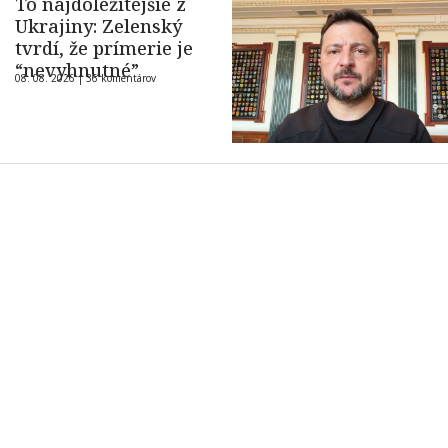
To najdôležitejšie z
Ukrajiny: Zelenský
tvrdí, že prímerie je
“nevyhnutné”
08. 08. 2026 |
36 komentárov