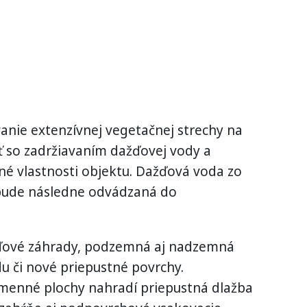
anie extenzívnej vegetačnej strechy na
 so zadržiavaním dažďovej vody a
čné vlastnosti objektu. Dažďová voda zo
 bude následne odvádzaná do
ažďové záhrady, podzemná aj nadzemná
u či nové priepustné povrchy.
menné plochy nahradí priepustná dlažba