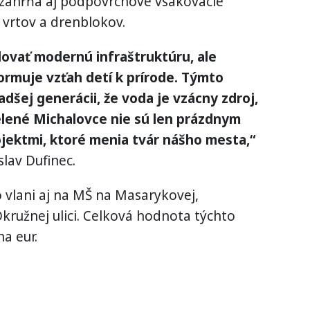
 zahŕňa aj podpovrchové vsakovacie
 vrtov a drenblokov.
dovať modernú infraštruktúru, ale
ormuje vzťah detí k prírode. Týmto
šej generácii, že voda je vzácny zdroj,
elené Michalovce nie sú len prázdnym
jektmi, ktoré menia tvár nášho mesta,“
lav Dufinec.
 vlani aj na MŠ na Masarykovej,
kružnej ulici. Celková hodnota týchto
na eur.