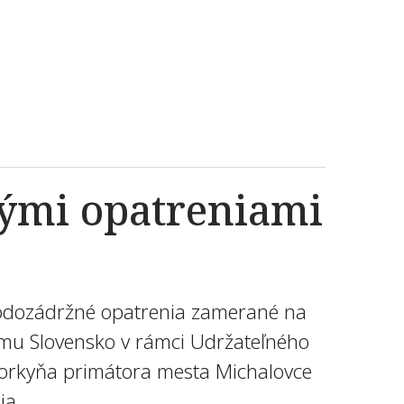
nými opatreniami
 vodozádržné opatrenia zamerané na
amu Slovensko v rámci Udržateľného
vorkyňa primátora mesta Michalovce
ia