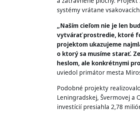
a zatrávnené plochy. Projekt
systémy vrátane vsakovacích
„Naším cieľom nie je len bu
vytvárať prostredie, ktoré f
projektom ukazujeme najmlad
o ktorý sa musíme starať. Z
heslom, ale konkrétnymi pro
uviedol primátor mesta Miros
Podobné projekty realizovalo
Leningradskej, Švermovej a O
investícií presiahla 2,78 milió