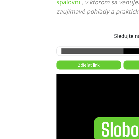
spaľovni
, v ktorom sa venuje
zaujímavé pohľady a praktick
Sledujte
Zdieľať link