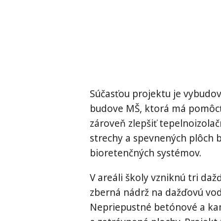
Súčasťou projektu je vybudov
budove MŠ, ktorá má pomôcť
zároveň zlepšiť tepelnoizola
strechy a spevnených plôch
bioretenčných systémov.
V areáli školy vzniknú tri d
zberná nádrž na dažďovú vod
Nepriepustné betónové a ka