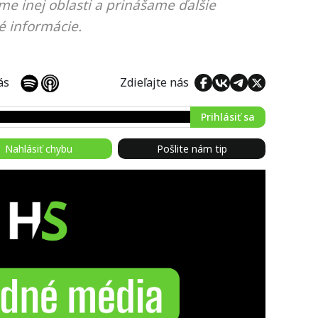
me inej oblasti a prinášame ďalšie
é informácie.
 nás
Zdieľajte nás
Prihlásiť sa
Nahlásiť chybu
Pošlite nám tip