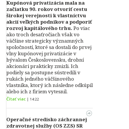
Kupónová privatizácia mala na
začiatku 90. rokov otvoriť cestu
širokej verejnosti k vlastníctvu
akcií veľkých podnikov a podporiť
rozvoj kapitálového trhu.
Po viac
ako troch desaťročiach však vo
väčšine strategicky významných
spoločností, ktoré sa dostali do prvej
vlny kupónovej privatizácie v
bývalom Československu, drobní
akcionári prakticky zmizli. Ich
podiely sa postupne sústredili v
rukách jedného väčšinového
vlastníka, ktorý ich následne odkúpil
alebo ich z firiem vytesnil.
Čítať viac
|
14:22
Operačné stredisko záchrannej
zdravotnej služby (OS ZZS) SR