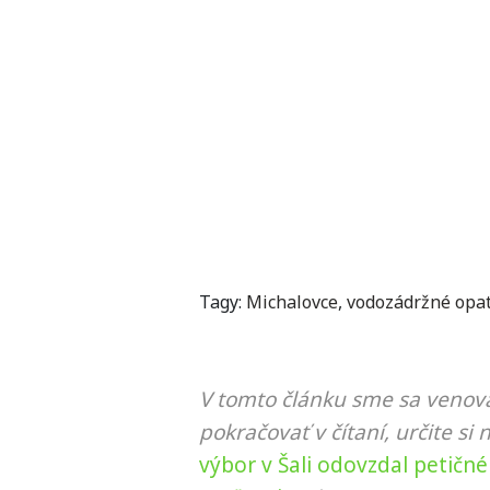
Tagy:
Michalovce
,
vodozádržné opa
V tomto článku sme sa venova
pokračovať v čítaní, určite si 
výbor v Šali odovzdal petičn