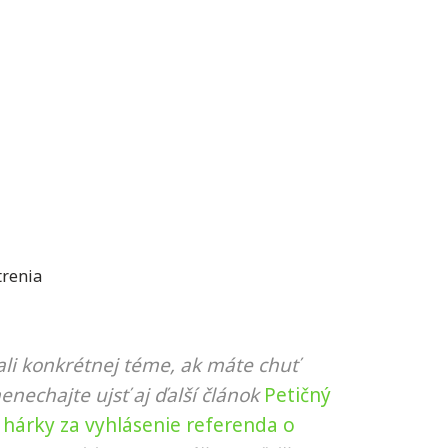
trenia
li konkrétnej téme, ak máte chuť
nenechajte ujsť aj ďalší článok
Petičný
é hárky za vyhlásenie referenda o