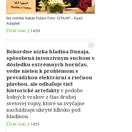
Na snímke Hakan Fidan/ Foto: SITA/AP – Raad
Adayleh
Čítať viac
|
14:59
Rekordne nízka hladina Dunaja,
spôsobená intenzívnym suchom v
dôsledku extrémnych horúčav,
vedie nielen k problémom s
prevádzkou elektrární a riečnou
plavbou, ale odhaľuje tiež
historické artefakty
v podobe
lodných vrakov z čias druhej
svetovej vojny, ktoré sa zvyčajne
nachádzajú ukryté hlboko pod
hladinou.
Čítať viac
|
14:51