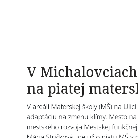
V Michalovciach
na piatej maters
V areáli Materskej školy (MŠ) na Ul
adaptáciu na zmenu klímy. Mesto na 
mestského rozvoja Mestskej funkčnej
Mária Stričková, ide už o piatu MŠ v 