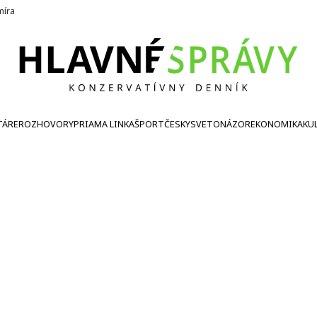
íra
TÁRE
ROZHOVORY
PRIAMA LINKA
ŠPORT
ČESKY
SVETONÁZOR
EKONOMIKA
KU