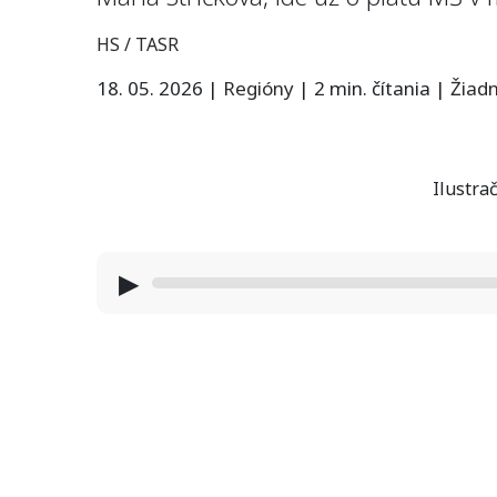
HS / TASR
18. 05. 2026
|
Regióny
|
2 min. čítania
|
Žiad
Ilustrač
▶