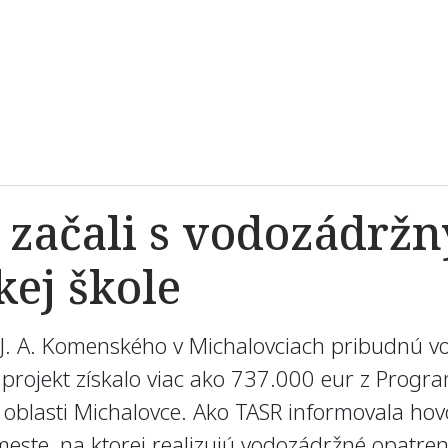
 začali s vodozádrž
kej škole
ici J. A. Komenského v Michalovciach pribudnú
projekt získalo viac ako 737.000 eur z Progr
 oblasti Michalovce. Ako TASR informovala ho
meste, na ktorej realizujú vodozádržné opatren