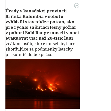
Úrady v kanadskej provincii
Britská Kolumbia v sobotu
vyhlásili stav núdze potom, ako
pre rýchlo sa šíriaci lesný požiar
v pohorí Bald Range museli v noci
evakuovať viac než 20-tisíc ľudí
vrátane osôb, ktoré museli byť pre
zhoršujúce sa podmienky letecky
presunuté do bezpečia.