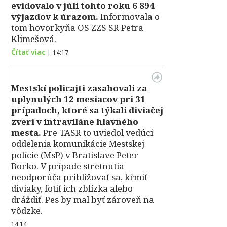
evidovalo v júli tohto roku 6 894
výjazdov k úrazom.
Informovala o
tom hovorkyňa OS ZZS SR Petra
Klimešová.
Čítať viac
|
14:17
Mestskí policajti zasahovali za
uplynulých 12 mesiacov pri 31
prípadoch, ktoré sa týkali diviačej
zveri v intraviláne hlavného
mesta.
Pre TASR to uviedol vedúci
oddelenia komunikácie Mestskej
polície (MsP) v Bratislave Peter
Borko. V prípade stretnutia
neodporúča približovať sa, kŕmiť
diviaky, fotiť ich zblízka alebo
dráždiť. Pes by mal byť zároveň na
vôdzke.
14:14