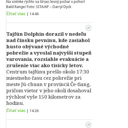
Na snímke rýchlo sa šíriaci lesný požiar v pohorí
Bald Range/ Foto: SITA/AP – Darryl Dyck
Čítať viac
|
14:46
Tajfún Dolphin dorazil v nedeľu
nad čínsku pevninu, kde zasiahol
husto obývané východné
pobrežie a vyvolal najvyšší stupeň
varovania, rozsiahle evakuácie a
zrušenie viac ako tisícky letov.
Centrum tajfúnu prešlo okolo 17:30
miestneho času cez pobrežie pri
meste Jü-chuan v provincii Če-ťiang,
pričom vietor v jeho okolí dosahoval
rýchlosť vyše 150 kilometrov za
hodinu.
Čítať viac
|
14:26