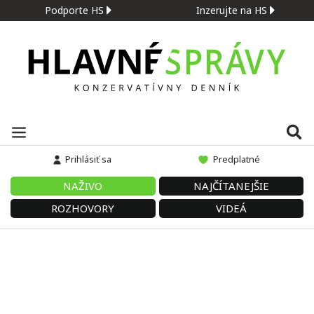
Podporte HS
Inzerujte na HS
Prihlásiť sa
Predplatné
NAŽIVO
NAJČÍTANEJŠIE
ROZHOVORY
VIDEÁ