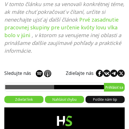
V tomto článku sme sa venovali konkrétnej téme,
ak máte chuť pokračovať v čítaní, určite si
nenechajte ujsť aj ďalší článok
Prvé zasadnutie
pracovnej skupiny pre určenie kvóty lovu vlka
bolo v júni
, v ktorom sa venujeme inej oblasti a
prinášame ďalšie zaujímavé pohľady a praktické
informácie.
Sledujte nás
Zdieľajte nás
Prihlásiť sa
Zdieľať link
Nahlásiť chybu
Pošlite nám tip