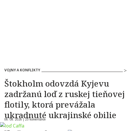
VOJNY A KONFLIKTY
Štokholm odovzdá Kyjevu
zadržanú loď z ruskej tieňovej
flotily, ktorá prevážala
ukradnuté ukrajinské obilie
06. 08. 2026 |
25 komentárov