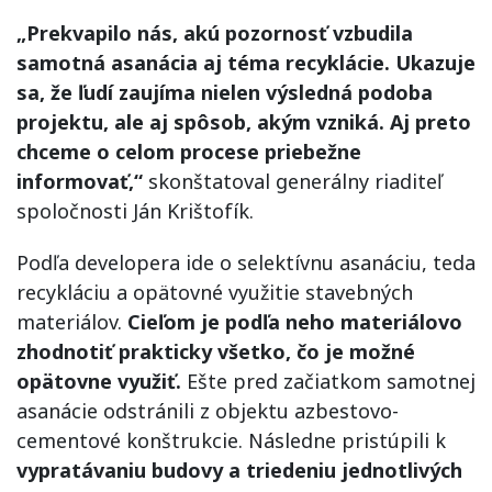
„Prekvapilo nás, akú pozornosť vzbudila
samotná asanácia aj téma recyklácie. Ukazuje
sa, že ľudí zaujíma nielen výsledná podoba
projektu, ale aj spôsob, akým vzniká. Aj preto
chceme o celom procese priebežne
informovať,“
skonštatoval generálny riaditeľ
spoločnosti Ján Krištofík.
Podľa developera ide o selektívnu asanáciu, teda
recykláciu a opätovné využitie stavebných
materiálov.
Cieľom je podľa neho materiálovo
zhodnotiť prakticky všetko, čo je možné
opätovne využiť.
Ešte pred začiatkom samotnej
asanácie odstránili z objektu azbestovo-
cementové konštrukcie. Následne pristúpili k
vypratávaniu budovy a triedeniu jednotlivých