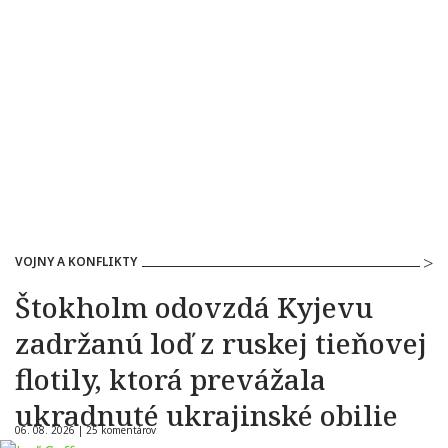
VOJNY A KONFLIKTY
Štokholm odovzdá Kyjevu
zadržanú loď z ruskej tieňovej
flotily, ktorá prevážala
ukradnuté ukrajinské obilie
06. 08. 2026 |
25 komentárov