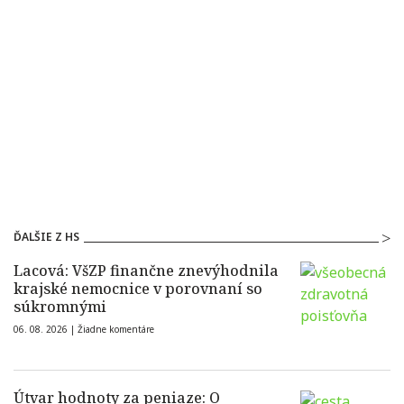
ĎALŠIE Z HS
Lacová: VšZP finančne znevýhodnila
krajské nemocnice v porovnaní so
súkromnými
06. 08. 2026 |
Žiadne komentáre
Útvar hodnoty za peniaze: O