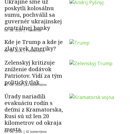
Ukrajine sme už
poskytli kolosálnu
sumu, pochválil sa
guvernér ukrajinskej
centrálnej banky
06. 08. 2026 |
1 komentár
Kde je Trump a kde je
zlatý vek Ameriky?
06. 08. 2026 |
5 komentárov
Zelenskyj kritizuje
zníženie dodávok
Patriotov. Vidí za tým
politický tlak
05. 08. 2026 |
22 komentárov
Úrady nariadili
evakuáciu rodín s
deťmi z Kramatorska,
Rusi sú už len 20
kilometrov od okraja
mesta
05. 08. 2026 |
42 komentárov