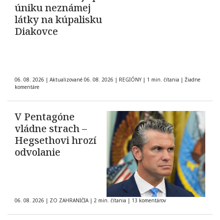
úniku neznámej
látky na kúpalisku
Diakovce
06. 08. 2026
|
Aktualizované 06. 08. 2026
|
REGIÓNY
|
1 min. čítania
|
Žiadne
komentáre
V Pentagóne
vládne strach –
Hegsethovi hrozí
odvolanie
06. 08. 2026
|
ZO ZAHRANIČIA
|
2 min. čítania
|
13 komentárov