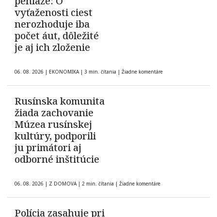
peniaze: O
vyťaženosti ciest
nerozhoduje iba
počet áut, dôležité
je aj ich zloženie
06. 08. 2026
|
EKONOMIKA
|
3 min. čítania
|
Žiadne komentáre
Rusínska komunita
žiada zachovanie
Múzea rusínskej
kultúry, podporili
ju primátori aj
odborné inštitúcie
06. 08. 2026
|
Z DOMOVA
|
2 min. čítania
|
Žiadne komentáre
Polícia zasahuje pri