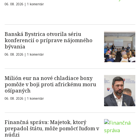
06. 08. 2026 |
1 komentár
Banská Bystrica otvorila sériu
konferencií o príprave nájomného
bývania
06. 08. 2026 |
1 komentár
Milión eur na nové chladiace boxy
pomôže v boji proti africkému moru
ošípaných
06. 08. 2026 |
1 komentár
Finančná správa: Majetok, ktorý
prepadol štátu, môže pomôcť ľuďom v
núdzi