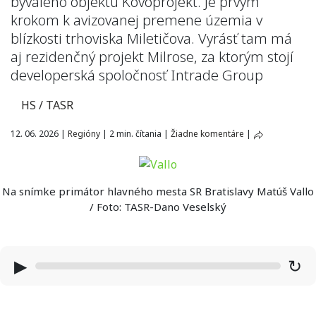
bývalého objektu Kovoprojekt. Je prvým
krokom k avizovanej premene územia v
blízkosti trhoviska Miletičova. Vyrásť tam má
aj rezidenčný projekt Milrose, za ktorým stojí
developerská spoločnosť Intrade Group
HS / TASR
12. 06. 2026
|
Regióny
|
2 min. čítania
|
Žiadne komentáre
|
Na snímke primátor hlavného mesta SR Bratislavy Matúš Vallo
/ Foto: TASR-Dano Veselský
▶
↻