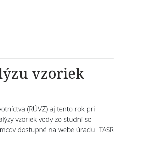
lýzu vzoriek
tníctva (RÚVZ) aj tento rok pri
lýzy vzoriek vody zo studní so
ujemcov dostupné na webe úradu. TASR