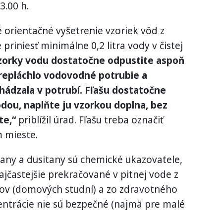
3.00 h.
 orientačné vyšetrenie vzoriek vôd z
riniesť minimálne 0,2 litra vody v čistej
zorky vodu dostatočne odpustite aspoň
 prepláchlo vodovodné potrubie a
chádzala v potrubí. Fľašu dostatočne
dou, naplňte ju vzorkou doplna, bez
te,“
priblížil úrad. Fľašu treba označiť
 mieste.
čnany a dusitany sú chemické ukazovatele,
ajčastejšie prekračované v pitnej vode z
jov (domových studní) a zo zdravotného
entrácie nie sú bezpečné (najmä pre malé