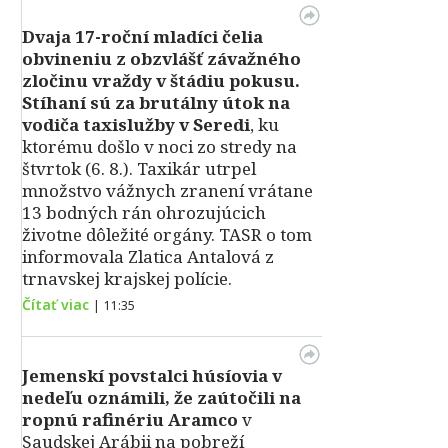
Dvaja 17-roční mladíci čelia
obvineniu z obzvlášť závažného
zločinu vraždy v štádiu pokusu.
Stíhaní sú za brutálny útok na
vodiča taxislužby v Seredi
, ku
ktorému došlo v noci zo stredy na
štvrtok (6. 8.). Taxikár utrpel
množstvo vážnych zranení vrátane
13 bodných rán ohrozujúcich
životne dôležité orgány. TASR o tom
informovala Zlatica Antalová z
trnavskej krajskej polície.
Čítať viac
|
11:35
Jemenskí povstalci húsíovia v
nedeľu oznámili, že zaútočili na
ropnú rafinériu Aramco
v
Saudskej Arábii na pobreží