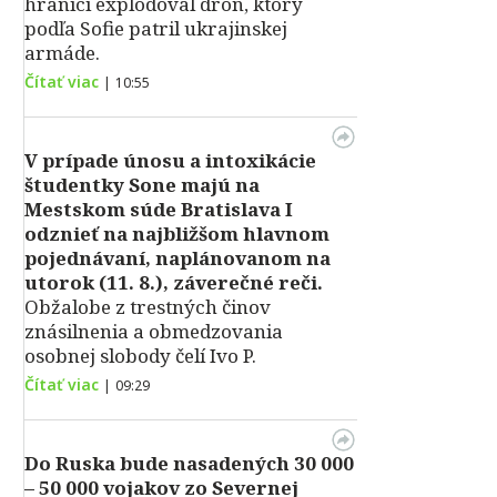
hranici explodoval dron, ktorý
podľa Sofie patril ukrajinskej
armáde.
Čítať viac
|
10:55
V prípade únosu a intoxikácie
študentky Sone majú na
Mestskom súde Bratislava I
odznieť na najbližšom hlavnom
pojednávaní, naplánovanom na
utorok (11. 8.), záverečné reči.
Obžalobe z trestných činov
znásilnenia a obmedzovania
osobnej slobody čelí Ivo P.
Čítať viac
|
09:29
Do Ruska bude nasadených 30 000
– 50 000 vojakov zo Severnej