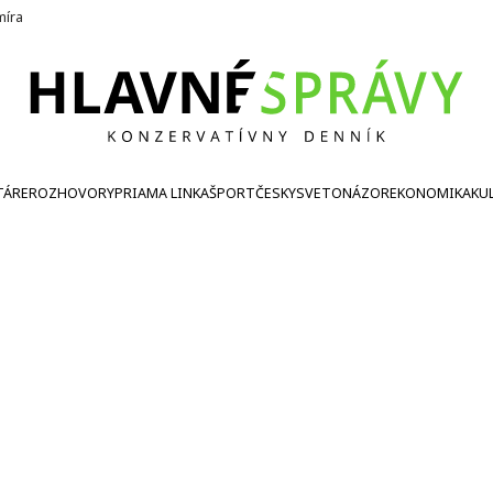
íra
TÁRE
ROZHOVORY
PRIAMA LINKA
ŠPORT
ČESKY
SVETONÁZOR
EKONOMIKA
KU