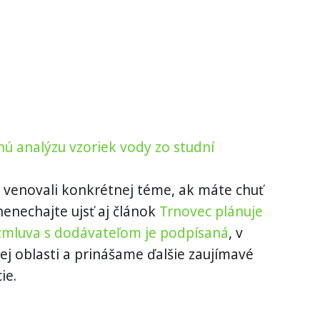
ú analýzu vzoriek vody zo studní
 venovali konkrétnej téme, ak máte chuť
 nenechajte ujsť aj článok
Trnovec plánuje
 zmluva s dodávateľom je podpísaná
, v
j oblasti a prinášame ďalšie zaujímavé
ie.