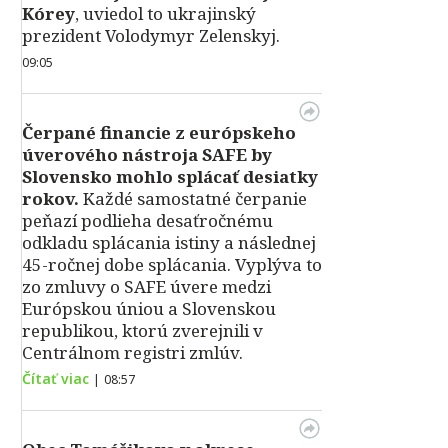
Kórey
, uviedol to ukrajinský
prezident Volodymyr Zelenskyj.
09:05
Čerpané financie z európskeho
úverového nástroja SAFE by
Slovensko mohlo splácať desiatky
rokov.
Každé samostatné čerpanie
peňazí podlieha desaťročnému
odkladu splácania istiny a následnej
45-ročnej dobe splácania. Vyplýva to
zo zmluvy o SAFE úvere medzi
Európskou úniou a Slovenskou
republikou, ktorú zverejnili v
Centrálnom registri zmlúv.
Čítať viac
|
08:57