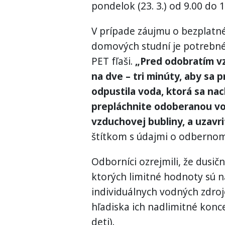
pondelok (23. 3.) od 9.00 do 1
V prípade záujmu o bezplatné
domových studní je potrebné p
PET fľaši.
„Pred odobratím v
na dve – tri minúty, aby sa
odpustila voda, ktorá sa na
prepláchnite odoberanou vo
vzduchovej bubliny, a uzavri
štítkom s údajmi o odbernom
Odborníci ozrejmili, že dusi
ktorých limitné hodnoty sú n
individuálnych vodných zdro
hľadiska ich nadlimitné konc
deti).