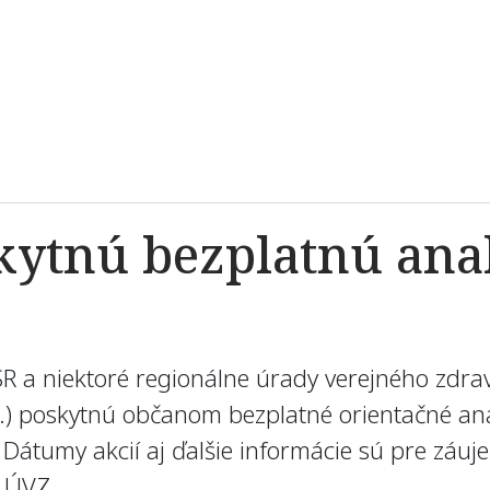
ytnú bezplatnú ana
R a niektoré regionálne úrady verejného zdravo
 3.) poskytnú občanom bezplatné orientačné ana
Dátumy akcií aj ďalšie informácie sú pre zá
e ÚVZ