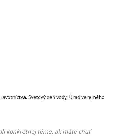
ravotníctva
,
Svetový deň vody
,
Úrad verejného
li konkrétnej téme, ak máte chuť