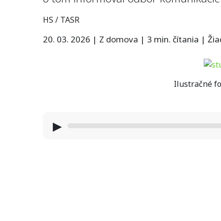
HS / TASR
20. 03. 2026
|
Z domova
|
3 min. čítania
|
Ži
Ilustračné fo
▶