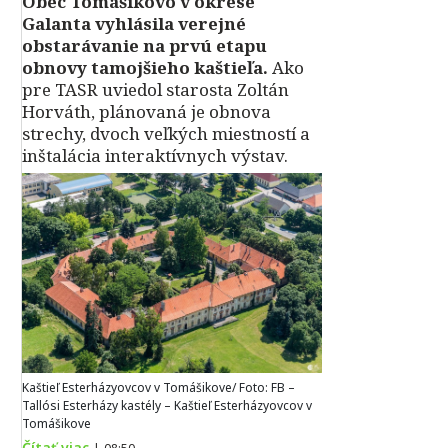
Obec Tomášikovo v okrese
Galanta vyhlásila verejné
obstarávanie na prvú etapu
obnovy tamojšieho kaštieľa.
Ako
pre TASR uviedol starosta Zoltán
Horváth, plánovaná je obnova
strechy, dvoch veľkých miestností a
inštalácia interaktívnych výstav.
Kaštieľ Esterházyovcov v Tomášikove/ Foto: FB –
Tallósi Esterházy kastély – Kaštieľ Esterházyovcov v
Tomášikove
Čítať viac