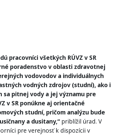
ú pracovníci všetkých RÚVZ v SR
rné poradenstvo v oblasti zdravotnej
erejných vodovodov a individuálnych
astných vodných zdrojov (studní), ako i
h sa pitnej vody a jej významu pre
VZ v SR ponúkne aj orientačné
domových studní, pričom analýzu bude
dusičnany a dusitany,“
priblížil úrad. V
níci pre verejnosť k dispozícii v