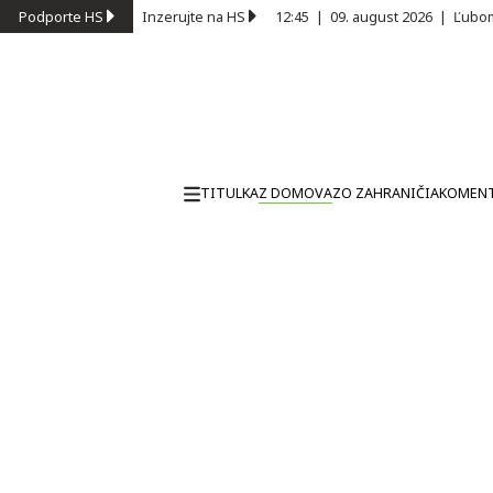
Podporte HS
Inzerujte na HS
12:45
|
09. august 2026
|
Ľubom
TITULKA
Z DOMOVA
ZO ZAHRANIČIA
KOMEN