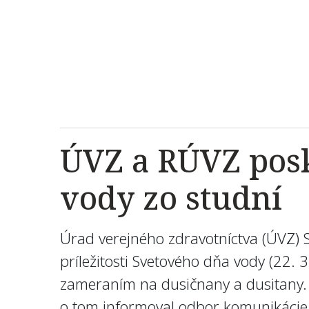
ÚVZ a RÚVZ posk
vody zo studní
Úrad verejného zdravotníctva (ÚVZ) S
príležitosti Svetového dňa vody (22.
zameraním na dusičnany a dusitany. 
o tom informoval odbor komunikáci