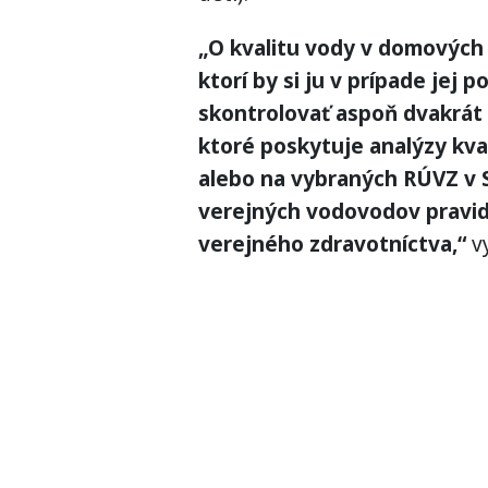
„O kvalitu vody v domových s
ktorí by si ju v prípade jej 
skontrolovať aspoň dvakrát 
ktoré poskytuje analýzy kval
alebo na vybraných RÚVZ v S
verejných vodovodov pravide
verejného zdravotníctva,“
vy