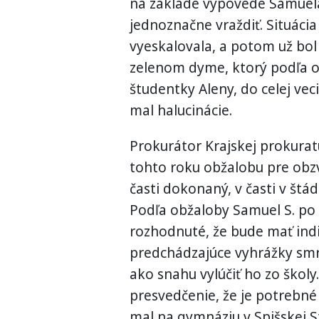
na základe výpovede Samuela s
jednoznačne vraždiť. Situácia
vyeskalovala, a potom už bol „
zelenom dyme, ktorý podľa o
študentky Aleny, do celej vec
mal halucinácie.
Prokurátor Krajskej prokurat
tohto roku obžalobu pre obzv
časti dokonaný, v časti v štád
Podľa obžaloby Samuel S. po
rozhodnuté, že bude mať indi
predchádzajúce vyhrážky smr
ako snahu vylúčiť ho zo škol
presvedčenie, že je potrebné 
mal na gymnáziu v Spišskej S