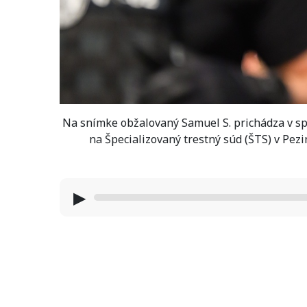
Na snímke obžalovaný Samuel S. prichádza v spr
na Špecializovaný trestný súd (ŠTS) v Pez
▶