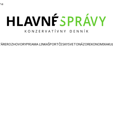
ína
TÁRE
ROZHOVORY
PRIAMA LINKA
ŠPORT
ČESKY
SVETONÁZOR
EKONOMIKA
KU