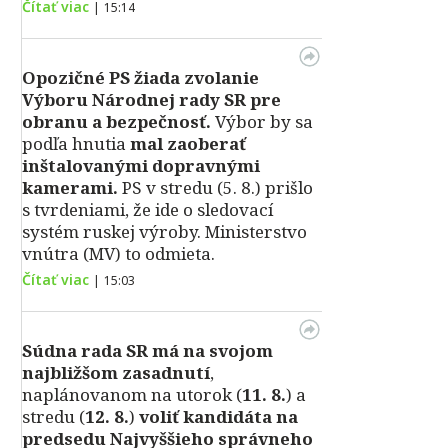
Čítať viac
|
15:14
Opozičné PS žiada zvolanie
Výboru Národnej rady SR pre
obranu a bezpečnosť.
Výbor by sa
podľa hnutia
mal zaoberať
inštalovanými dopravnými
kamerami.
PS v stredu (5. 8.) prišlo
s tvrdeniami, že ide o sledovací
systém ruskej výroby. Ministerstvo
vnútra (MV) to odmieta.
Čítať viac
|
15:03
Súdna rada SR má na svojom
najbližšom zasadnutí
,
naplánovanom na utorok (
11. 8.
) a
stredu (
12. 8.
)
voliť kandidáta na
predsedu Najvyššieho správneho