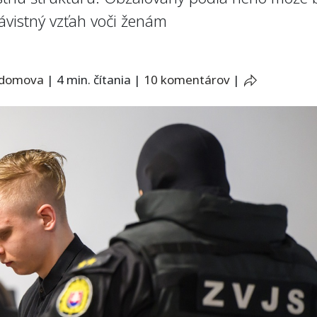
vistný vzťah voči ženám
 domova
|
4 min. čítania
|
10 komentárov
|