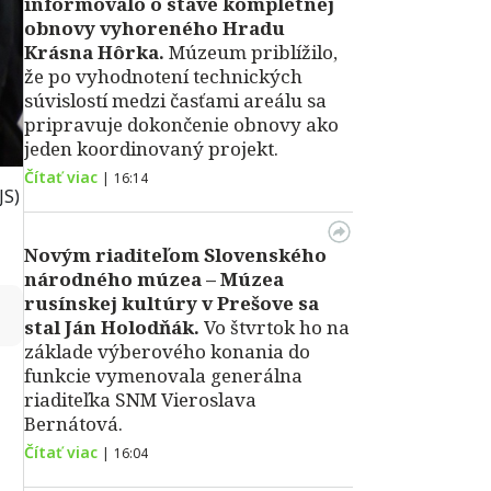
informovalo o stave kompletnej
obnovy vyhoreného Hradu
Krásna Hôrka.
Múzeum priblížilo,
že po vyhodnotení technických
súvislostí medzi časťami areálu sa
pripravuje dokončenie obnovy ako
jeden koordinovaný projekt.
Čítať viac
|
16:14
JS)
Novým riaditeľom Slovenského
národného múzea – Múzea
rusínskej kultúry v Prešove sa
↻
stal Ján Holodňák.
Vo štvrtok ho na
základe výberového konania do
funkcie vymenovala generálna
riaditeľka SNM Vieroslava
Bernátová.
Čítať viac
|
16:04