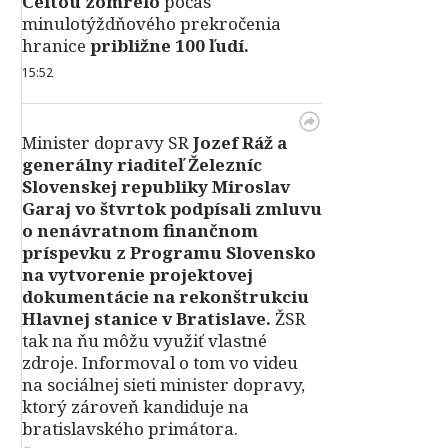
Ceitou zomrelo
počas
minulotýždňového prekročenia
hranice
približne 100 ľudí.
15:52
Minister dopravy SR
Jozef Ráž a
generálny riaditeľ Železníc
Slovenskej republiky Miroslav
Garaj vo štvrtok podpísali zmluvu
o nenávratnom finančnom
príspevku z Programu Slovensko
na vytvorenie projektovej
dokumentácie na rekonštrukciu
Hlavnej stanice v Bratislave.
ŽSR
tak na ňu môžu využiť vlastné
zdroje. Informoval o tom vo videu
na sociálnej sieti minister dopravy,
ktorý zároveň kandiduje na
bratislavského primátora.