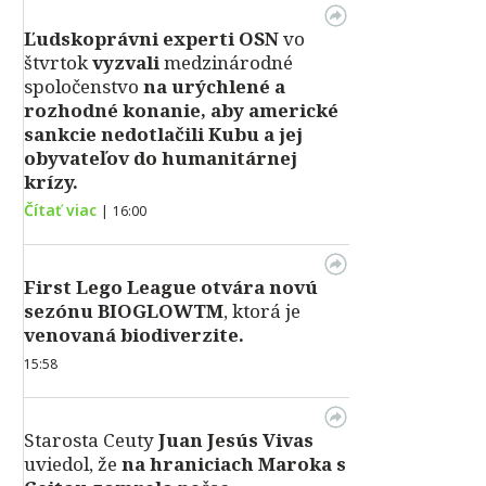
Ľudskoprávni experti OSN
vo
štvrtok
vyzvali
medzinárodné
spoločenstvo
na urýchlené a
rozhodné konanie, aby americké
sankcie nedotlačili Kubu a jej
obyvateľov do humanitárnej
krízy.
Čítať viac
|
16:00
First Lego League otvára novú
sezónu BIOGLOWTM
, ktorá je
venovaná biodiverzite.
15:58
Starosta Ceuty
Juan Jesús Vivas
uviedol, že
na hraniciach Maroka s