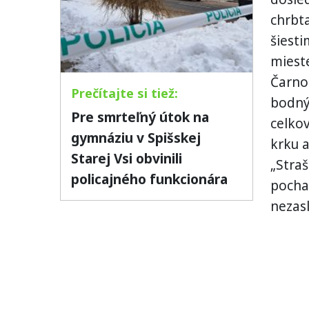
chrbta
šiest
miest
Čarno
bodný
Pre smrteľný útok na
celkov
gymnáziu v Spišskej
krku a
Starej Vsi obvinili
„Straš
policajného funkcionára
pocha
nezasl