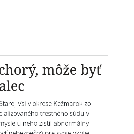
 chorý, môže byť
alec
Starej Vsi v okrese Kežmarok zo
cializovaného trestného súdu v
zmysle u neho zistil abnormálny
ť nebezpečný pre svoje okolie,