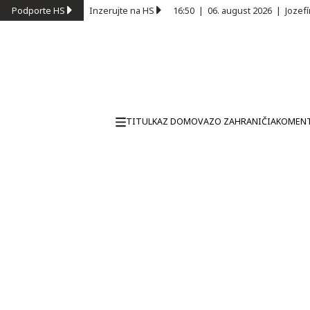
Podporte HS
Inzerujte na HS
16:50
|
06. august 2026
|
Jozef
TITULKA
Z DOMOVA
ZO ZAHRANIČIA
KOMEN