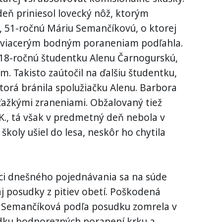
deň priniesol lovecký nôž, ktorým
, 51-ročnú Máriu Semančíkovú, o ktorej
. Tá viacerým bodným poraneniam podľahla.
18-ročnú študentku Alenu Čarnogurskú,
. Takisto zaútočil na ďalšiu študentku,
torá bránila spolužiačku Alenu. Barbora
 ťažkými zraneniami. Obžalovaný tiež
K., tá však v predmetný deň nebola v
školy ušiel do lesa, neskôr ho chytila
ci dnešného pojednávania sa na súde
 aj posudky z pitiev obetí. Poškodená
 Semančíková podľa posudku zomrela v
dku bodnorezných poranení krku a