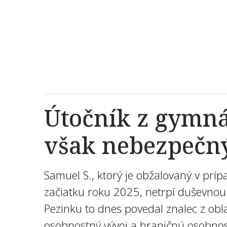
Útočník z gymnáz
však nebezpečný 
Samuel S., ktorý je obžalovaný v prí
začiatku roku 2025, netrpí duševnou
Pezinku to dnes povedal znalec z obla
osobnostný vývoj a hraničnú osobnos