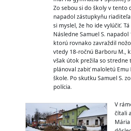
Zo sebou si do školy v tento 
napadol zástupkyňu riaditeľa
si myslel, že ho ide vylúčiť
Následne Samuel S. napadol 
ktorú rovnako zavraždil nožom
vtedy 18-ročnú Barboru M., k
však útok prežila so stredne
plánoval zabiť maloletú Emu 
škole. Po skutku Samuel S. zo 
polícia.
V rám
čítali
Mária
dôsle