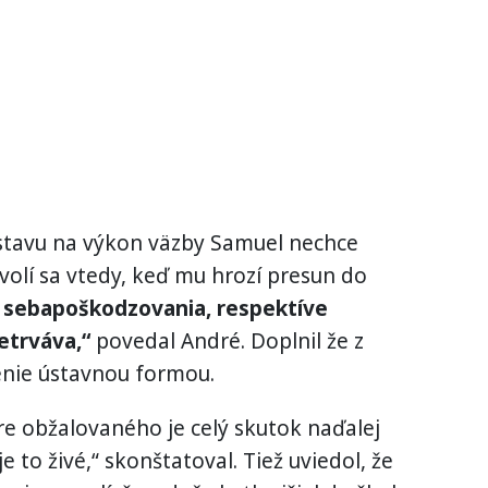
ústavu na výkon väzby Samuel nechce
volí sa vtedy, keď mu hrozí presun do
 sebapoškodzovania, respektíve
etrváva,“
povedal André. Doplnil že z
enie ústavnou formou.
re obžalovaného je celý skutok naďalej
e to živé,“ skonštatoval. Tiež uviedol, že