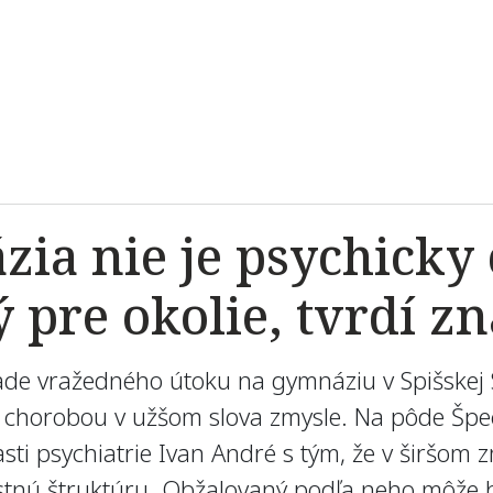
ia nie je psychicky
pre okolie, tvrdí zn
pade vražedného útoku na gymnáziu v Spišskej 
 chorobou v užšom slova zmysle. Na pôde Špe
sti psychiatrie Ivan André s tým, že v širšom 
tnú štruktúru. Obžalovaný podľa neho môže by