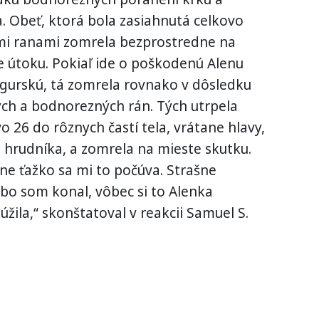
. Obeť, ktorá bola zasiahnutá celkovo
imi ranami zomrela bezprostredne na
e útoku. Pokiaľ ide o poškodenú Alenu
gurskú, tá zomrela rovnako v dôsledku
ch a bodnorezných rán. Tých utrpela
o 26 do rôznych častí tela, vrátane hlavy,
 hrudníka, a zomrela na mieste skutku.
ne ťažko sa mi to počúva. Strašne
bo som konal, vôbec si to Alenka
úžila,“ skonštatoval v reakcii Samuel S.