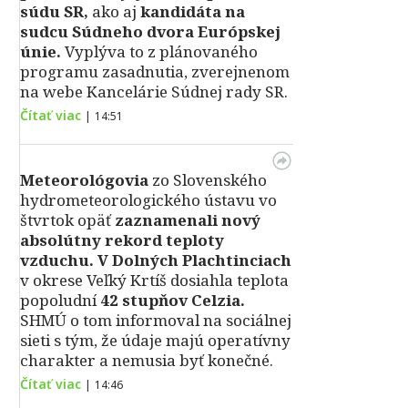
súdu SR,
ako aj
kandidáta na
sudcu Súdneho dvora Európskej
únie.
Vyplýva to z plánovaného
programu zasadnutia, zverejnenom
na webe Kancelárie Súdnej rady SR.
Čítať viac
|
14:51
Meteorológovia
zo Slovenského
hydrometeorologického ústavu vo
štvrtok opäť
zaznamenali nový
absolútny rekord teploty
vzduchu.
V Dolných Plachtinciach
v okrese Veľký Krtíš dosiahla teplota
popoludní
42 stupňov Celzia.
SHMÚ o tom informoval na sociálnej
sieti s tým, že údaje majú operatívny
charakter a nemusia byť konečné.
Čítať viac
|
14:46