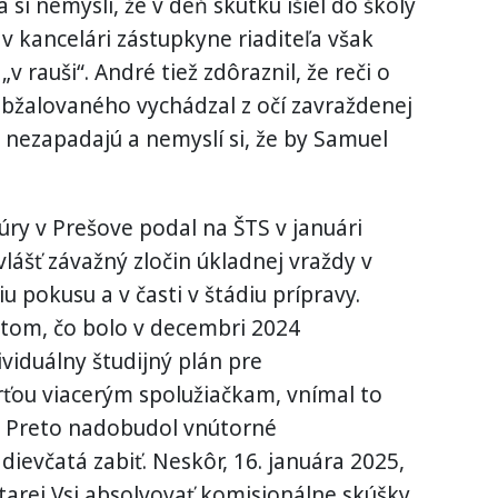
i nemyslí, že v deň skutku išiel do školy
 v kancelári zástupkyne riaditeľa však
v rauši“. André tiež zdôraznil, že reči o
bžalovaného vychádzal z očí zavraždenej
i nezapadajú a nemyslí si, že by Samuel
úry v Prešove podal na ŠTS v januári
lášť závažný zločin úkladnej vraždy v
iu pokusu a v časti v štádiu prípravy.
 tom, čo bolo v decembri 2024
viduálny študijný plán pre
ťou viacerým spolužiačkam, vnímal to
y. Preto nadobudol vnútorné
dievčatá zabiť. Neskôr, 16. januára 2025,
tarej Vsi absolvovať komisionálne skúšky.