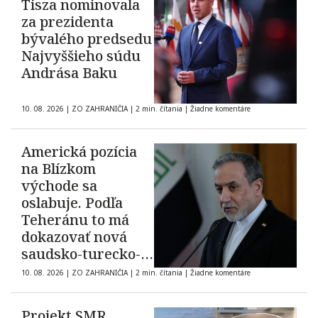
Tisza nominovala
za prezidenta
bývalého predsedu
Najvyššieho súdu
Andrása Baku
10. 08. 2026
|
ZO ZAHRANIČIA
|
2 min. čítania
|
Žiadne komentáre
Americká pozícia
na Blízkom
východe sa
oslabuje. Podľa
Teheránu to má
dokazovať nová
saudsko-turecko-
pakistanská
10. 08. 2026
|
ZO ZAHRANIČIA
|
2 min. čítania
|
Žiadne komentáre
dohoda o
kolektívnej obrane
Projekt SMR