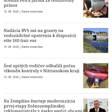
ocenila Petra Jaroša za celoživotný
prínos
10. 08. 2026 |
Žiadne komentáre
Nadácia BVS má na granty na
vodozádržné opatrenia k dispozícii
ešte 160 tisíc eur
10. 08. 2026 |
Žiadne komentáre
Šesť opitých vodičov odhalili počas
víkendu kontroly v Nitrianskom kraji
10. 08. 2026 |
Žiadne komentáre
Na Zemplíne štartuje modernizácia
prvej etapy Dolnozemplínskej
cyklomagistrály v úseku medzi obcami