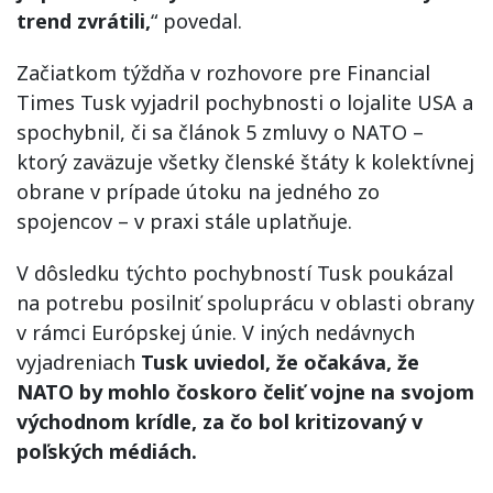
trend zvrátili,
“ povedal.
Začiatkom týždňa v rozhovore pre Financial
Times Tusk vyjadril pochybnosti o lojalite USA a
spochybnil, či sa článok 5 zmluvy o NATO –
ktorý zaväzuje všetky členské štáty k kolektívnej
obrane v prípade útoku na jedného zo
spojencov – v praxi stále uplatňuje.
V dôsledku týchto pochybností Tusk poukázal
na potrebu posilniť spoluprácu v oblasti obrany
v rámci Európskej únie. V iných nedávnych
vyjadreniach
Tusk uviedol, že očakáva, že
NATO by mohlo čoskoro čeliť vojne na svojom
východnom krídle, za čo bol kritizovaný v
poľských médiách.