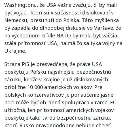
Washingtonu, že USA vážne zvažujú, či by mali
byť vojaci, ktorí sú v súčasnosti dislokovaní v
Nemecku, presunutí do Poľska. Táto myšlienka
by zapadla do dlhodobej diskusie vo Varšave, že
na východnom krídle NATO by mala byť väčšia
stála prítomnosť USA, najmä čo sa týka vojny na
Ukrajine.
Strana PiS je presvedčená, že práve USA
poskytujú Poľsku najsilnejšiu bezpečnostnú
záruku, keďže v krajine je už dislokovaných
približne 10 000 amerických vojakov. Pre
poľských konzervatívcov je ponaučenie jasné:
hoci môže byť obranná spolupráca v rámci EÚ
užitočná, len prítomnosť amerických vojakov
poskytuje takú tvrdú bezpečnostnú záruku,
ktorú Rusko pravdepodobne nebude chcieť