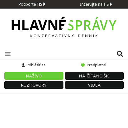
Podporte HS
Inzerujte na HS
Prihlásiť sa
Predplatné
NAŽIVO
NAJČÍTANEJŠIE
ROZHOVORY
VIDEÁ