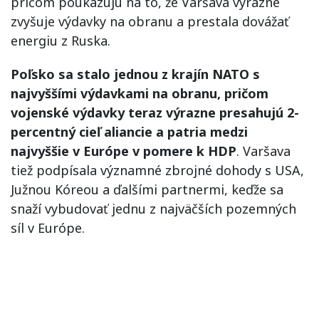
pričom poukazujú na to, že Varšava výrazne
zvyšuje výdavky na obranu a prestala dovážať
energiu z Ruska.
Poľsko sa stalo jednou z krajín NATO s
najvyššími výdavkami na obranu, pričom
vojenské výdavky teraz výrazne presahujú 2-
percentný cieľ aliancie a patria medzi
najvyššie v Európe v pomere k HDP
. Varšava
tiež podpísala významné zbrojné dohody s USA,
Južnou Kóreou a ďalšími partnermi, keďže sa
snaží vybudovať jednu z najväčších pozemných
síl v Európe.