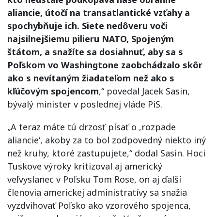
aliancie, útočí na transatlantické vzťahy a
spochybňuje ich. Siete nedôveru voči
najsilnejšiemu pilieru NATO, Spojeným
štátom, a snažíte sa dosiahnuť, aby sa s
Poľskom vo Washingtone zaobchádzalo skôr
ako s nevítaným žiadateľom než ako s
kľúčovým spojencom
,“ povedal Jacek Sasin,
bývalý minister v poslednej vláde PiS.
„A teraz máte tú drzosť písať o ‚rozpade
aliancie‘, akoby za to bol zodpovedný niekto iný
než kruhy, ktoré zastupujete,“ dodal Sasin. Hoci
Tuskove výroky kritizoval aj americký
veľvyslanec v Poľsku Tom Rose, on aj ďalší
členovia americkej administratívy sa snažia
vyzdvihovať Poľsko ako vzorového spojenca,