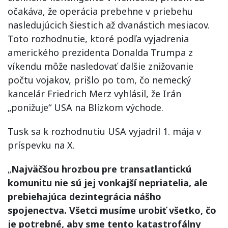
očakáva, že operácia prebehne v priebehu
nasledujúcich šiestich až dvanástich mesiacov.
Toto rozhodnutie, ktoré podľa vyjadrenia
amerického prezidenta Donalda Trumpa z
víkendu môže nasledovať ďalšie znižovanie
počtu vojakov, prišlo po tom, čo nemecký
kancelár Friedrich Merz vyhlásil, že Irán
„ponižuje“ USA na Blízkom východe.
Tusk sa k rozhodnutiu USA vyjadril 1. mája v
príspevku na X.
„
Najväčšou hrozbou pre transatlantickú
komunitu nie sú jej vonkajší nepriatelia, ale
prebiehajúca dezintegrácia nášho
spojenectva. Všetci musíme urobiť všetko, čo
je potrebné, aby sme tento katastrofálny