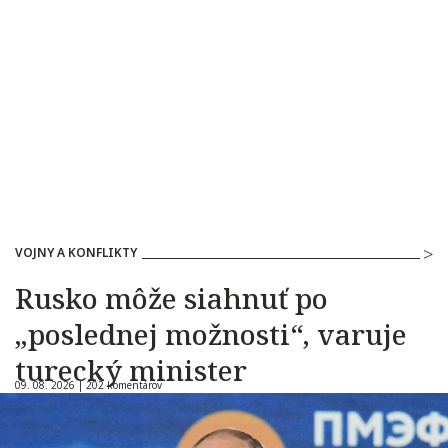
VOJNY A KONFLIKTY
Rusko môže siahnuť po
„poslednej možnosti“, varuje
turecký minister
09. 08. 2026 |
202 komentárov