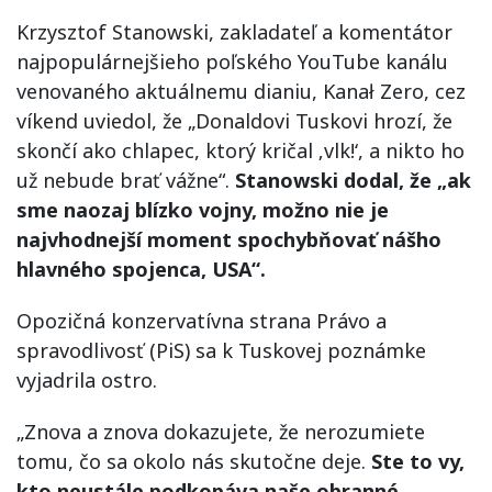
Krzysztof Stanowski, zakladateľ a komentátor
najpopulárnejšieho poľského YouTube kanálu
venovaného aktuálnemu dianiu, Kanał Zero, cez
víkend uviedol, že „Donaldovi Tuskovi hrozí, že
skončí ako chlapec, ktorý kričal ‚vlk!‘, a nikto ho
už nebude brať vážne“.
Stanowski dodal, že „ak
sme naozaj blízko vojny, možno nie je
najvhodnejší moment spochybňovať nášho
hlavného spojenca, USA“.
Opozičná konzervatívna strana Právo a
spravodlivosť (PiS) sa k Tuskovej poznámke
vyjadrila ostro.
„Znova a znova dokazujete, že nerozumiete
tomu, čo sa okolo nás skutočne deje.
Ste to vy,
kto neustále podkopáva naše obranné