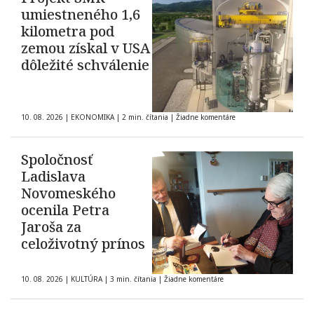
umiestneného 1,6
kilometra pod
zemou získal v USA
dôležité schválenie
10. 08. 2026
|
EKONOMIKA
|
2 min. čítania
|
Žiadne komentáre
Spoločnosť
Ladislava
Novomeského
ocenila Petra
Jaroša za
celoživotný prínos
10. 08. 2026
|
KULTÚRA
|
3 min. čítania
|
Žiadne komentáre