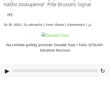
nášho zoskupenia“. Píše
Brussels Signal
HS
04. 05. 2026
|
Zo zahraničia
|
4 min. čítania
|
4 komentáre
|
Na snímke poľský premiér Donald Tusk / Foto: SITA/AP-
Ebrahim Noroozi
▶
↻