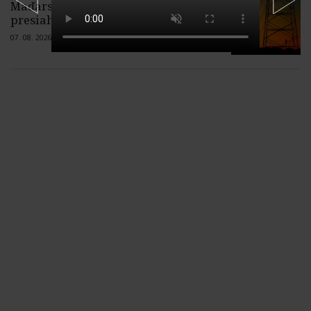
Maďarska v niektorých hodinách
presiahol 2,5 GW
07. 08. 2026 |
3 komentáre