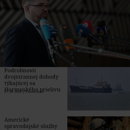
Podrobnosti
dvojstrannej dohody
týkajúcej sa
Hormuského prielivu
07. 08. 2026 |
5 komentárov
Americké
spravodajské služby