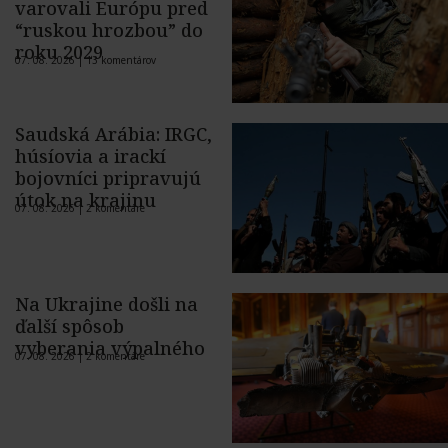
varovali Európu pred
“ruskou hrozbou” do
roku 2029
07. 08. 2026 |
13 komentárov
Saudská Arábia: IRGC,
húsíovia a irackí
bojovníci pripravujú
útok na krajinu
07. 08. 2026 |
2 komentáre
Na Ukrajine došli na
ďalší spôsob
vyberania výpalného
07. 08. 2026 |
2 komentáre