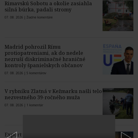
Rimavskú Sobotu a okolie zasiahla
silná búrka, padali stromy
07. 08. 2026 |
Žiadne komentáre
Madrid pohrozil Rímu
protiopatreniami, ak do nedele
nezruší diskriminačné hraničné
kontroly španielskych občanov
07. 08. 2026 |
5 komentárov
V rybníku Zlatná v Kežmarku našli telo
nezvestného 39-ročného muža
07. 08. 2026 |
1 komentár
Export elektriny zo Slovenska do