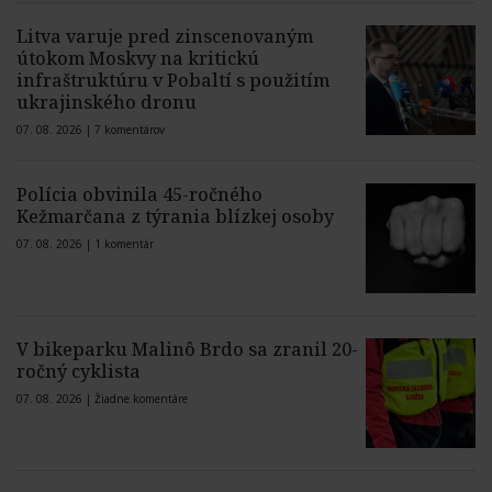
Litva varuje pred zinscenovaným
útokom Moskvy na kritickú
infraštruktúru v Pobaltí s použitím
ukrajinského dronu
07. 08. 2026 |
7 komentárov
Polícia obvinila 45-ročného
Kežmarčana z týrania blízkej osoby
07. 08. 2026 |
1 komentár
V bikeparku Malinô Brdo sa zranil 20-
ročný cyklista
07. 08. 2026 |
Žiadne komentáre