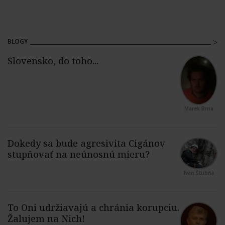
BLOGY
Marek Brna
Ivan Štubňa