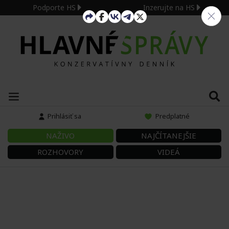
Podporte HS
Inzerujte na HS
Prihlásiť sa
Predplatné
NAŽIVO
NAJČÍTANEJŠIE
ROZHOVORY
VIDEÁ