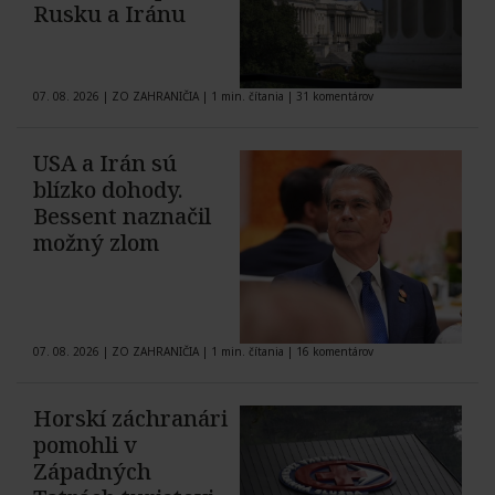
Rusku a Iránu
07. 08. 2026
|
ZO ZAHRANIČIA
|
1 min. čítania
|
31 komentárov
USA a Irán sú
blízko dohody.
Bessent naznačil
možný zlom
07. 08. 2026
|
ZO ZAHRANIČIA
|
1 min. čítania
|
16 komentárov
Horskí záchranári
pomohli v
Západných