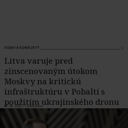
VOJNY A KONFLIKTY
Litva varuje pred
zinscenovaným útokom
Moskvy na kritickú
infraštruktúru v Pobaltí s
použitím ukrajinského dronu
07. 08. 2026 |
7 komentárov