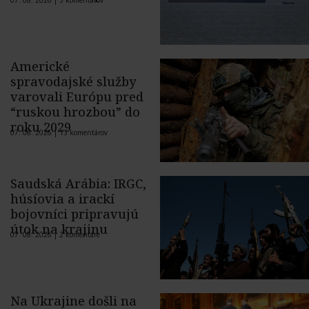
Americké
spravodajské služby
varovali Európu pred
“ruskou hrozbou” do
roku 2029
07. 08. 2026 |
13 komentárov
Saudská Arábia: IRGC,
húsíovia a irackí
bojovníci pripravujú
útok na krajinu
07. 08. 2026 |
2 komentáre
Na Ukrajine došli na