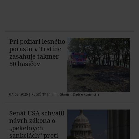
Pri požiari lesného
porastu v Trstíne
zasahuje takmer
50 hasičov
07. 08. 2026
|
REGIÓNY
|
1 min. čítania
|
Žiadne komentáre
Senát USA schválil
návrh zákona o
„pekelných
sankciách“ proti