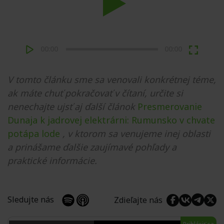
Play
00:00
00:00
V tomto článku sme sa venovali konkrétnej téme,
ak máte chuť pokračovať v čítaní, určite si
nenechajte ujsť aj ďalší článok
Presmerovanie
Dunaja k jadrovej elektrárni: Rumunsko v chvate
potápa lode
, v ktorom sa venujeme inej oblasti
a prinášame ďalšie zaujímavé pohľady a
praktické informácie.
Sledujte nás
Zdieľajte nás