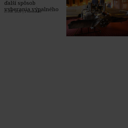
ďalší spôsob
vyberania výpalného
07. 08. 2026 |
2 komentáre