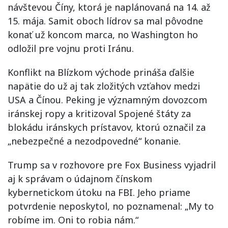
návštevou Číny, ktorá je naplánovaná na 14. až
15. mája. Samit oboch lídrov sa mal pôvodne
konať už koncom marca, no Washington ho
odložil pre vojnu proti Iránu.
Konflikt na Blízkom východe prináša ďalšie
napätie do už aj tak zložitých vzťahov medzi
USA a Čínou. Peking je významným dovozcom
iránskej ropy a kritizoval Spojené štáty za
blokádu iránskych prístavov, ktorú označil za
„nebezpečné a nezodpovedné“ konanie.
Trump sa v rozhovore pre Fox Business vyjadril
aj k správam o údajnom čínskom
kybernetickom útoku na FBI. Jeho priame
potvrdenie neposkytol, no poznamenal: „My to
robíme im. Oni to robia nám.“