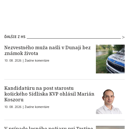
ĎALŠIE Z HS
Nezvestného muža našli v Dunaji bez
známok života
10. 08. 2026 |
Žiadne komentáre
Kandidatúru na post starostu
košického Sídliska KVP ohlásil Marián
Koszoru
10. 08. 2026 |
Žiadne komentáre
V prípade lesného požiaru pri Trstíne