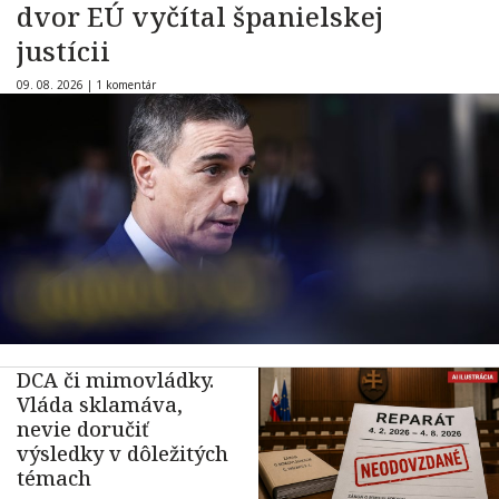
dvor EÚ vyčítal španielskej
justícii
09. 08. 2026 |
1 komentár
DCA či mimovládky.
Vláda sklamáva,
nevie doručiť
výsledky v dôležitých
témach