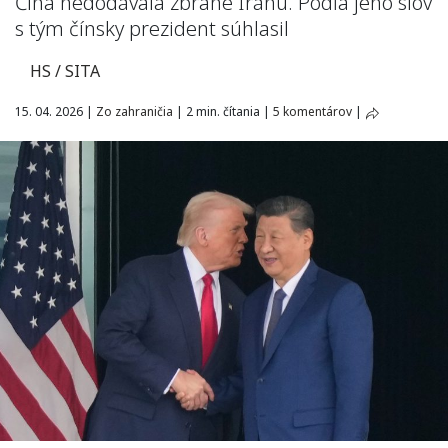
Čína nedodávala zbrane Iránu. Podľa jeho slov
s tým čínsky prezident súhlasil
HS / SITA
15. 04. 2026
|
Zo zahraničia
|
2 min. čítania
|
5 komentárov
|