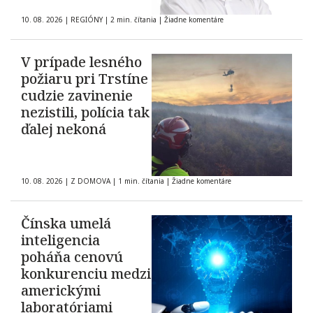
10. 08. 2026
|
REGIÓNY
|
2 min. čítania
|
Žiadne komentáre
V prípade lesného
požiaru pri Trstíne
cudzie zavinenie
nezistili, polícia tak
ďalej nekoná
10. 08. 2026
|
Z DOMOVA
|
1 min. čítania
|
Žiadne komentáre
Čínska umelá
inteligencia
poháňa cenovú
konkurenciu medzi
americkými
laboratóriami