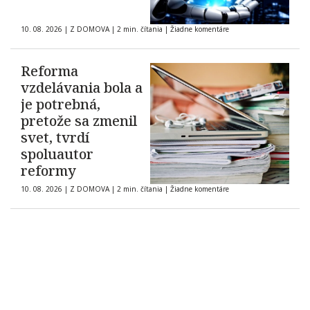
10. 08. 2026
|
Z DOMOVA
|
2 min. čítania
|
Žiadne komentáre
Reforma
vzdelávania bola a
je potrebná,
pretože sa zmenil
svet, tvrdí
spoluautor
reformy
10. 08. 2026
|
Z DOMOVA
|
2 min. čítania
|
Žiadne komentáre