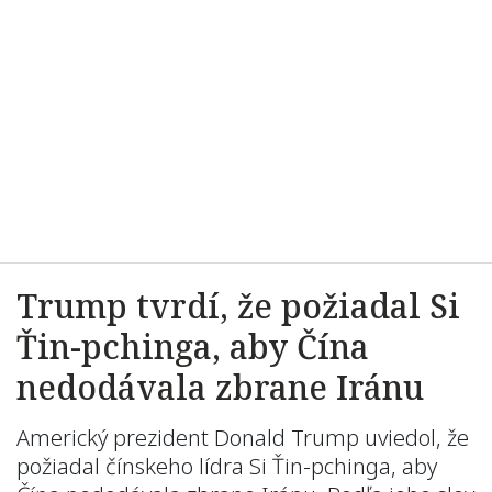
Trump tvrdí, že požiadal Si
Ťin-pchinga, aby Čína
nedodávala zbrane Iránu
Americký prezident Donald Trump uviedol, že
požiadal čínskeho lídra Si Ťin-pchinga, aby