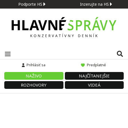
Podporte HS
Inzerujte na HS
Prihlásiť sa
Predplatné
NAŽIVO
NAJČÍTANEJŠIE
ROZHOVORY
VIDEÁ