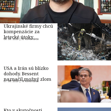
Ukrajinské firmy chcú
kompenzácie za
letecké útoky
08. 08. 2026 |
50 komentárov
USA a Irán sú blízko
dohody. Bessent
naznačil možný zlom
07. 08. 2026 |
18 komentárov
Kto v skutočnosti