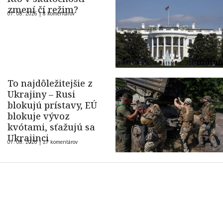
zmení čí režim?
07. 08. 2026 |
8 komentárov
To najdôležitejšie z
Ukrajiny – Rusi
blokujú prístavy, EÚ
blokuje vývoz
kvótami, sťažujú sa
Ukrajinci
07. 08. 2026 |
27 komentárov