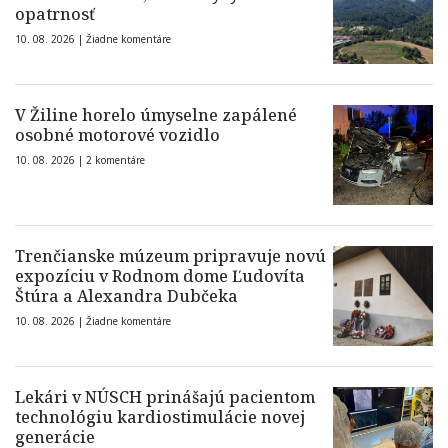
opatrnosť
10. 08. 2026 |
Žiadne komentáre
V Žiline horelo úmyselne zapálené
osobné motorové vozidlo
10. 08. 2026 |
2 komentáre
Trenčianske múzeum pripravuje novú
expozíciu v Rodnom dome Ľudovíta
Štúra a Alexandra Dubčeka
10. 08. 2026 |
Žiadne komentáre
Lekári v NÚSCH prinášajú pacientom
technológiu kardiostimulácie novej
generácie