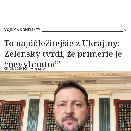
VOJNY A KONFLIKTY
To najdôležitejšie z Ukrajiny:
Zelenský tvrdí, že prímerie je
“nevyhnutné”
08. 08. 2026 |
31 komentárov