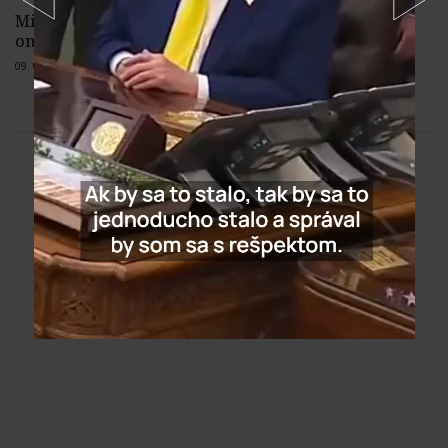
Milovníci hôr sa dnes zídu na svätej
omši na Veľkej Rači
09. 08. 2026 |
Žiadne komentáre