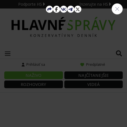
Podporte HS
Inzerujte na HS
Prihlásiť sa
Predplatné
NAŽIVO
NAJČÍTANEJŠIE
ROZHOVORY
VIDEÁ