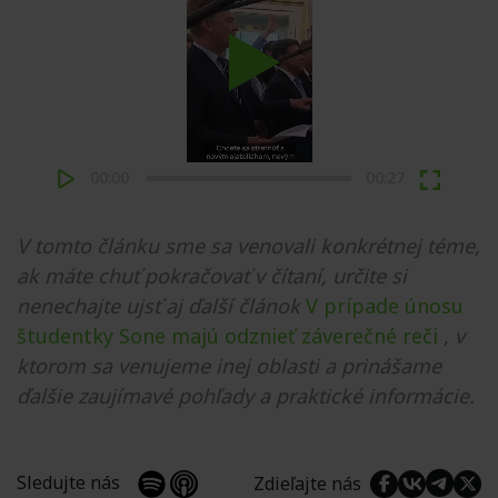
Play
00:00
00:27
V tomto článku sme sa venovali konkrétnej téme,
ak máte chuť pokračovať v čítaní, určite si
nenechajte ujsť aj ďalší článok
V prípade únosu
študentky Sone majú odznieť záverečné reči
, v
ktorom sa venujeme inej oblasti a prinášame
ďalšie zaujímavé pohľady a praktické informácie.
Sledujte nás
Zdieľajte nás