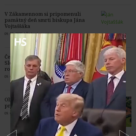
V Zákamennom si pripomenuli
pamätný deň smrti biskupa Jána
Vojtaššáka
09. 08. 2026 |
Žiadne komentáre
Čerpané peniaze z nástroja SAFE by
Slovensko mohlo splácať desiatky
rokov
09. 08. 2026 |
1 komentár
Obec Tomášikovo vyhlásila tender na
prvú etapu obnovy tamojšieho kaštieľa
09. 08. 2026 |
Žiadne komentáre