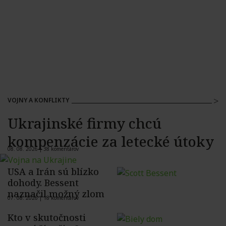
VOJNY A KONFLIKTY
Ukrajinské firmy chcú
kompenzácie za letecké útoky
08. 08. 2026 |
38 komentárov
USA a Irán sú blízko
dohody. Bessent
naznačil možný zlom
07. 08. 2026 |
18 komentárov
Kto v skutočnosti