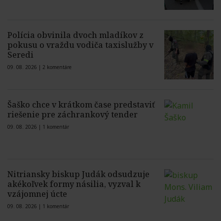
Polícia obvinila dvoch mladíkov z
pokusu o vraždu vodiča taxislužby v
Seredi
09. 08. 2026 |
2 komentáre
Šaško chce v krátkom čase predstaviť
riešenie pre záchrankový tender
09. 08. 2026 |
1 komentár
Nitriansky biskup Judák odsudzuje
akékoľvek formy násilia, vyzval k
vzájomnej úcte
09. 08. 2026 |
1 komentár