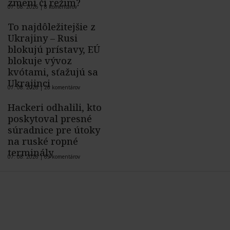
zmení čí režim?
07. 08. 2026 |
8 komentárov
To najdôležitejšie z
Ukrajiny – Rusi
blokujú prístavy, EÚ
blokuje vývoz
kvótami, sťažujú sa
Ukrajinci
07. 08. 2026 |
26 komentárov
Hackeri odhalili, kto
poskytoval presné
súradnice pre útoky
na ruské ropné
terminály
07. 08. 2026 |
69 komentárov