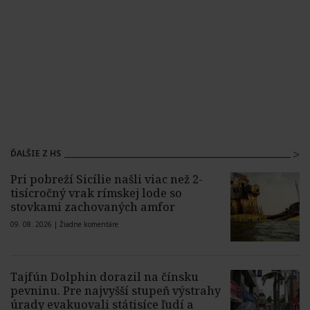
ĎALŠIE Z HS
Pri pobreží Sicílie našli viac než 2-
tisícročný vrak rímskej lode so
stovkami zachovaných amfor
09. 08. 2026 |
Žiadne komentáre
Tajfún Dolphin dorazil na čínsku
pevninu. Pre najvyšší stupeň výstrahy
úrady evakuovali státisíce ľudí a