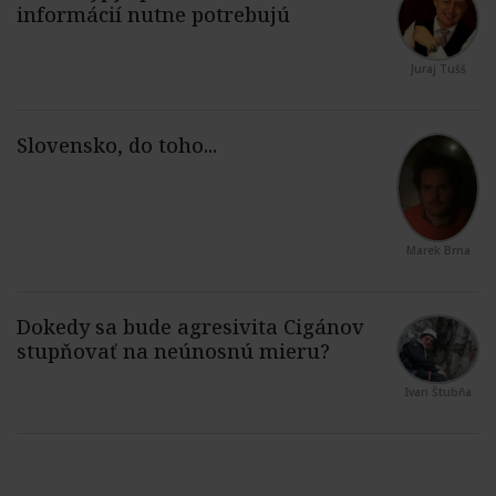
Juraj Tušš
Marek Brna
Ivan Štubňa