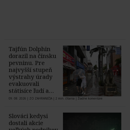
Tajfún Dolphin
dorazil na čínsku
pevninu. Pre
najvyšší stupeň
výstrahy úrady
evakuovali
státisíce ľudí a
zrušili tisícky letov
09. 08. 2026
|
ZO ZAHRANIČIA
|
2 min. čítania
|
Žiadne komentáre
Slováci kedysi
dostali akcie
veľkých podnikov,