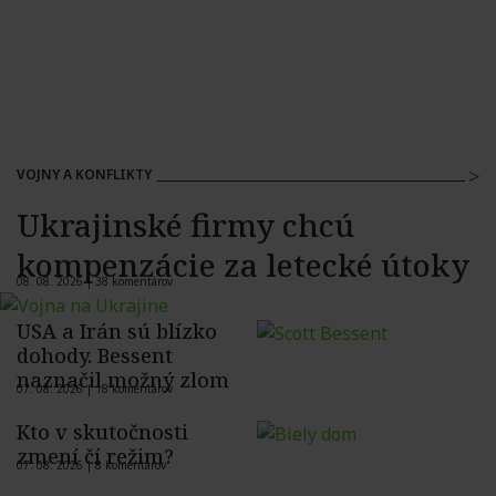
VOJNY A KONFLIKTY
Ukrajinské firmy chcú
kompenzácie za letecké útoky
08. 08. 2026 |
38 komentárov
USA a Irán sú blízko
dohody. Bessent
naznačil možný zlom
07. 08. 2026 |
18 komentárov
Kto v skutočnosti
zmení čí režim?
07. 08. 2026 |
8 komentárov