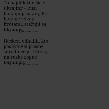
To najdôležitejšie z
Ukrajiny – Rusi
blokujú prístavy, EÚ
blokuje vývoz
kvótami, sťažujú sa
Ukrajinci
07. 08. 2026 |
26 komentárov
Hackeri odhalili, kto
poskytoval presné
súradnice pre útoky
na ruské ropné
terminály
07. 08. 2026 |
69 komentárov