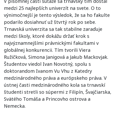
V písomnej časti súťaže sa trnavský tím dostal
medzi 25 najlepších univerzít na svete. O to
výnimočnejší je tento výsledok, že sa ho fakulte
podarilo dosiahnuť už štvrtý rok po sebe.
Trnavská univerzita sa tak stabilne zaraďuje
medzi školy, ktoré dokážu držať krok s
najvýznamnejšími právnickými fakultami v
globálnej konkurencii. Tím tvorili Viera
Ružičková, Simona Janigová a Jakub Mackovjak.
Študentov viedol Ivan Novotný, spolu s
doktorandom Ivanom Vu Vhu z Katedry
medzinárodného práva a európskeho práva. V
ústnej časti medzinárodného kola sa trnavskí
študenti stretli so súpermi z Filipín, Švajčiarska,
Svätého Tomáša a Princovho ostrova a
Nemecka.