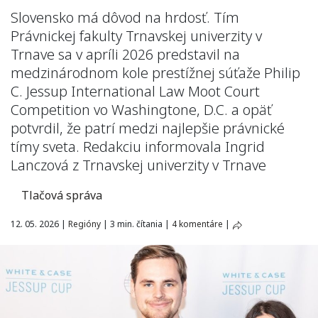
Slovensko má dôvod na hrdosť. Tím
Právnickej fakulty Trnavskej univerzity v
Trnave sa v apríli 2026 predstavil na
medzinárodnom kole prestížnej súťaže Philip
C. Jessup International Law Moot Court
Competition vo Washingtone, D.C. a opäť
potvrdil, že patrí medzi najlepšie právnické
tímy sveta. Redakciu informovala Ingrid
Lanczová z Trnavskej univerzity v Trnave
Tlačová správa
12. 05. 2026
|
Regióny
|
3 min. čítania
|
4 komentáre
|