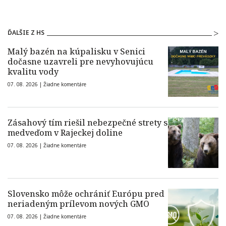
ĎALŠIE Z HS
Malý bazén na kúpalisku v Senici
dočasne uzavreli pre nevyhovujúcu
kvalitu vody
07. 08. 2026 |
Žiadne komentáre
Zásahový tím riešil nebezpečné strety s
medveďom v Rajeckej doline
07. 08. 2026 |
Žiadne komentáre
Slovensko môže ochrániť Európu pred
neriadeným prílevom nových GMO
07. 08. 2026 |
Žiadne komentáre