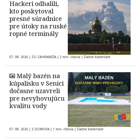
Hackeri odhalili,
kto poskytoval
presné súradnice
pre útoky na ruské
ropné terminály
07. 08. 2026
|
ZO ZAHRANIČIA
|
2 min. čítania
|
Žiadne komentáre
Malý bazén na
kúpalisku v Senici
dočasne uzavreli
pre nevyhovujúcu
kvalitu vody
07. 08. 2026
|
Z DOMOVA
|
1 min. čítania
|
Žiadne komentáre