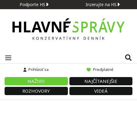
Podporte HS
Inzerujte na HS
Prihlásiť sa
Predplatné
NAŽIVO
NAJČÍTANEJŠIE
ROZHOVORY
VIDEÁ