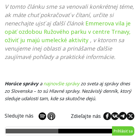
V tomto článku sme sa venovali konkrétnej téme,
ak máte chuť pokračovať v čítaní, určite si
nenechajte ujsť aj ďalší článok
Emmerova vila je
opäť ozdobou Ružového parku v centre Trnavy,
oživiť ju majú umelecké aktivity
, v ktorom sa
venujeme inej oblasti a prinášame ďalšie
zaujímavé pohľady a praktické informácie.
Horúce správy
a
najnovšie správy
zo sveta aj správy dnes
zo Slovenska – to sú Hlavné správy. Nezávislý denník, ktorý
sleduje udalosti tam, kde sa skutočne dejú.
Sledujte nás
Zdieľajte nás
Prihlásiť sa