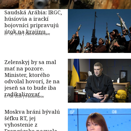
Saudská Arábia: IRGC,
húsíovia a irackí
bojovníci pripravujú
útok na krajinu
07. 08. 2026 |
Žiadne komentáre
Zelenskyj by sa mal
mať na pozore.
Minister, ktorého
odvolal hovorí, že na
jeseň sa to bude iba
radikalizovať
07. 08. 2026 |
5 komentárov
Moskva bráni bývalú
šéfku RT, jej
vyhostenie z