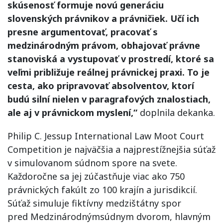
skúsenosť formuje novú generáciu
slovenských právnikov a právničiek. Učí ich
presne argumentovať, pracovať s
medzinárodným právom, obhajovať právne
stanoviská a vystupovať v prostredí, ktoré sa
veľmi približuje reálnej právnickej praxi. To je
cesta, ako pripravovať absolventov, ktorí
budú silní nielen v paragrafových znalostiach,
ale aj v právnickom myslení,“
doplnila dekanka.
Philip C. Jessup International Law Moot Court
Competition je najväčšia a najprestížnejšia súťaž
v simulovanom súdnom spore na svete.
Každoročne sa jej zúčastňuje viac ako 750
právnických fakúlt zo 100 krajín a jurisdikcií.
Súťaž simuluje fiktívny medzištátny spor
pred Medzinárodnýmsúdnym dvorom, hlavným