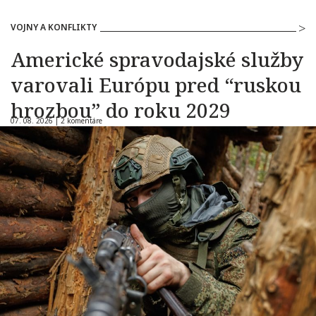
VOJNY A KONFLIKTY
Americké spravodajské služby
varovali Európu pred “ruskou
hrozbou” do roku 2029
07. 08. 2026 |
2 komentáre