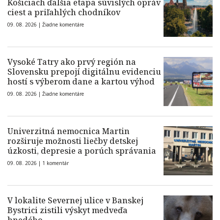
Košiciach ďalšia etapa súvislých opráv
ciest a priľahlých chodníkov
09. 08. 2026 |
Žiadne komentáre
Vysoké Tatry ako prvý región na
Slovensku prepojí digitálnu evidenciu
hostí s výberom dane a kartou výhod
09. 08. 2026 |
Žiadne komentáre
Univerzitná nemocnica Martin
rozširuje možnosti liečby detskej
úzkosti, depresie a porúch správania
09. 08. 2026 |
1 komentár
V lokalite Severnej ulice v Banskej
Bystrici zistili výskyt medveďa