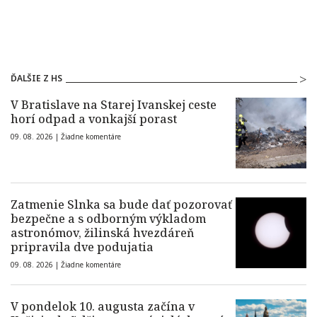
ĎALŠIE Z HS
V Bratislave na Starej Ivanskej ceste
horí odpad a vonkajší porast
09. 08. 2026 |
Žiadne komentáre
Zatmenie Slnka sa bude dať pozorovať
bezpečne a s odborným výkladom
astronómov, žilinská hvezdáreň
pripravila dve podujatia
09. 08. 2026 |
Žiadne komentáre
V pondelok 10. augusta začína v