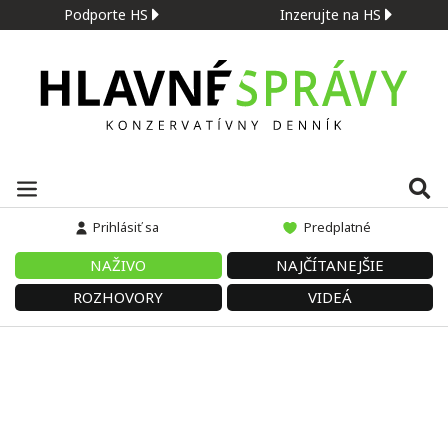
Podporte HS
Inzerujte na HS
Prihlásiť sa
Predplatné
NAŽIVO
NAJČÍTANEJŠIE
ROZHOVORY
VIDEÁ