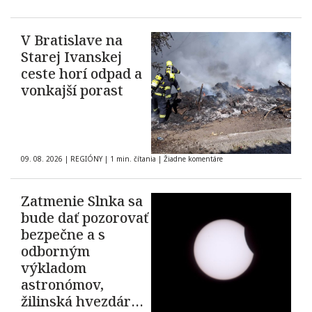
V Bratislave na
Starej Ivanskej
ceste horí odpad a
vonkajší porast
09. 08. 2026
|
REGIÓNY
|
1 min. čítania
|
Žiadne komentáre
Zatmenie Slnka sa
bude dať pozorovať
bezpečne a s
odborným
výkladom
astronómov,
žilinská hvezdáreň