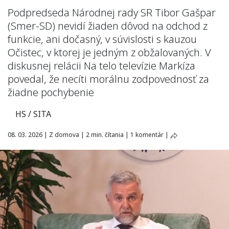
Podpredseda Národnej rady SR Tibor Gašpar
(Smer-SD) nevidí žiaden dôvod na odchod z
funkcie, ani dočasný, v súvislosti s kauzou
Očistec, v ktorej je jedným z obžalovaných. V
diskusnej relácii Na telo televízie Markíza
povedal, že necíti morálnu zodpovednosť za
žiadne pochybenie
HS / SITA
08. 03. 2026
|
Z domova
|
2 min. čítania
|
1 komentár
|