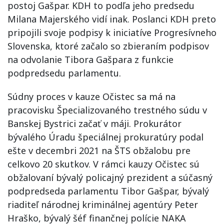
postoj Gašpar. KDH to podľa jeho predsedu
Milana Majerského vidí inak. Poslanci KDH preto
pripojili svoje podpisy k iniciatíve Progresívneho
Slovenska, ktoré začalo so zbieraním podpisov
na odvolanie Tibora Gašpara z funkcie
podpredsedu parlamentu.
Súdny proces v kauze Očistec sa má na
pracovisku Špecializovaného trestného súdu v
Banskej Bystrici začať v máji. Prokurátor
bývalého Úradu špeciálnej prokuratúry podal
ešte v decembri 2021 na ŠTS obžalobu pre
celkovo 20 skutkov. V rámci kauzy Očistec sú
obžalovaní bývalý policajný prezident a súčasný
podpredseda parlamentu Tibor Gašpar, bývalý
riaditeľ národnej kriminálnej agentúry Peter
Hraško, bývalý šéf finančnej polície NAKA