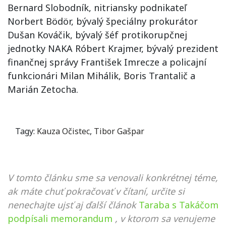
Bernard Slobodník, nitriansky podnikateľ
Norbert Bödör, bývalý špeciálny prokurátor
Dušan Kováčik, bývalý šéf protikorupčnej
jednotky NAKA Róbert Krajmer, bývalý prezident
finančnej správy František Imrecze a policajní
funkcionári Milan Mihálik, Boris Trantalič a
Marián Zetocha.
Tagy:
Kauza Očistec
,
Tibor Gašpar
V tomto článku sme sa venovali konkrétnej téme,
ak máte chuť pokračovať v čítaní, určite si
nenechajte ujsť aj ďalší článok
Taraba s Takáčom
podpísali memorandum
, v ktorom sa venujeme