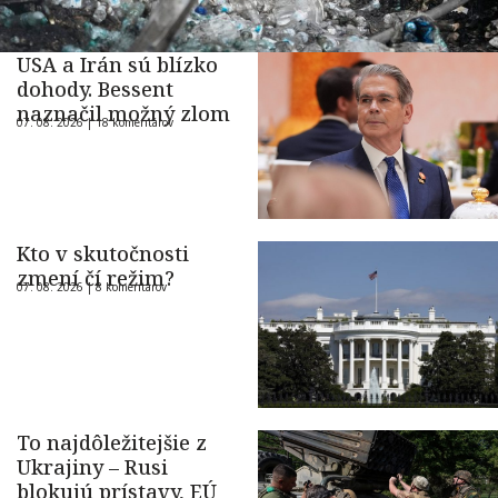
USA a Irán sú blízko
dohody. Bessent
naznačil možný zlom
07. 08. 2026 |
18 komentárov
Kto v skutočnosti
zmení čí režim?
07. 08. 2026 |
8 komentárov
To najdôležitejšie z
Ukrajiny – Rusi
blokujú prístavy, EÚ