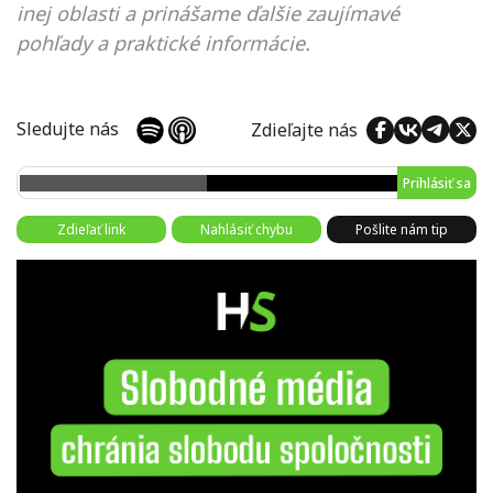
inej oblasti a prinášame ďalšie zaujímavé
pohľady a praktické informácie.
Sledujte nás
Zdieľajte nás
Prihlásiť sa
Zdieľať link
Nahlásiť chybu
Pošlite nám tip