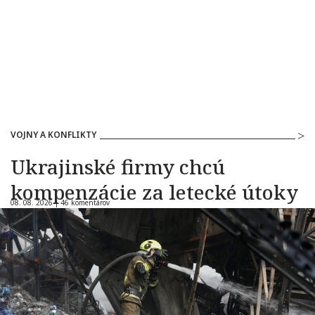
VOJNY A KONFLIKTY
Ukrajinské firmy chcú
kompenzácie za letecké útoky
08. 08. 2026 |
46 komentárov