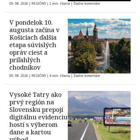
pripravila dve
09. 08. 2026
|
REGIÓNY
|
2 min. čítania
|
Žiadne komentáre
podujatia
V pondelok 10.
augusta začína v
Košiciach ďalšia
etapa súvislých
opráv ciest a
priľahlých
chodníkov
09. 08. 2026
|
REGIÓNY
|
4 min. čítania
|
Žiadne komentáre
Vysoké Tatry ako
prvý región na
Slovensku prepojí
digitálnu evidenciu
hostí s výberom
dane a kartou
výhod