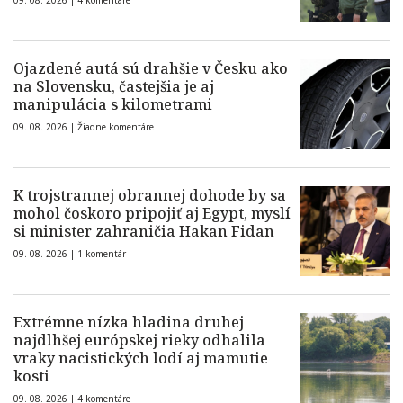
09. 08. 2026 |
4 komentáre
Ojazdené autá sú drahšie v Česku ako
na Slovensku, častejšia je aj
manipulácia s kilometrami
09. 08. 2026 |
Žiadne komentáre
K trojstrannej obrannej dohode by sa
mohol čoskoro pripojiť aj Egypt, myslí
si minister zahraničia Hakan Fidan
09. 08. 2026 |
1 komentár
Extrémne nízka hladina druhej
najdlhšej európskej rieky odhalila
vraky nacistických lodí aj mamutie
kosti
09. 08. 2026 |
4 komentáre