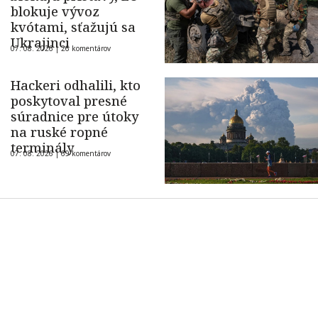
blokuje vývoz
kvótami, sťažujú sa
Ukrajinci
07. 08. 2026 |
26 komentárov
Hackeri odhalili, kto
poskytoval presné
súradnice pre útoky
na ruské ropné
terminály
07. 08. 2026 |
69 komentárov