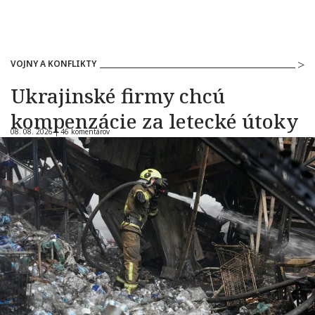
VOJNY A KONFLIKTY
Ukrajinské firmy chcú
kompenzácie za letecké útoky
08. 08. 2026 |
46 komentárov