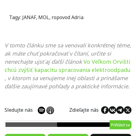
Tagy:
JANAF
,
MOL
,
ropovod Adria
V tomto článku sme sa venovali konkrétnej téme,
ak máte chuť pokračovať v čítaní, určite si
nenechajte ujsť aj ďalší článok
Vo Veľkom Orvišti
chcú zvýšiť kapacitu spracovania elektroodpadu
, v ktorom sa venujeme inej oblasti a prinášame
ďalšie zaujímavé pohľady a praktické informácie.
Sledujte nás
Zdieľajte nás
Prihlásiť sa