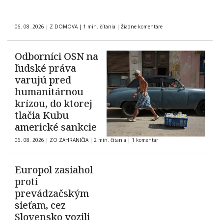
06. 08. 2026
|
Z DOMOVA
|
1 min. čítania
|
Žiadne komentáre
Odborníci OSN na
ľudské práva
varujú pred
humanitárnou
krízou, do ktorej
tlačia Kubu
americké sankcie
06. 08. 2026
|
ZO ZAHRANIČIA
|
2 min. čítania
|
1 komentár
Europol zasiahol
proti
prevádzačským
sieťam, cez
Slovensko vozili