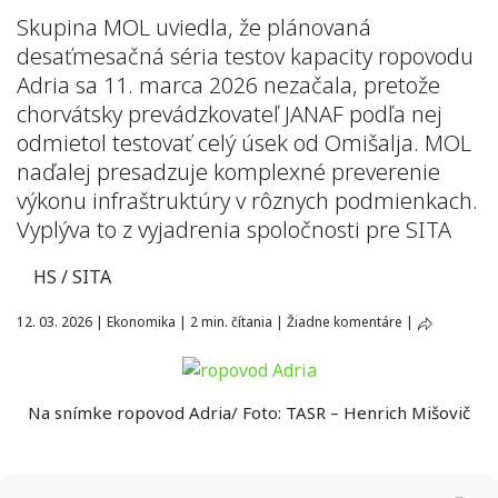
Skupina MOL uviedla, že plánovaná
desaťmesačná séria testov kapacity ropovodu
Adria sa 11. marca 2026 nezačala, pretože
chorvátsky prevádzkovateľ JANAF podľa nej
odmietol testovať celý úsek od Omišalja. MOL
naďalej presadzuje komplexné preverenie
výkonu infraštruktúry v rôznych podmienkach.
Vyplýva to z vyjadrenia spoločnosti pre SITA
HS / SITA
12. 03. 2026
|
Ekonomika
|
2 min. čítania
|
Žiadne komentáre
|
Na snímke ropovod Adria/ Foto: TASR – Henrich Mišovič