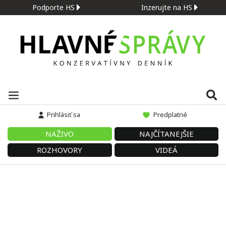
Podporte HS
Inzerujte na HS
Prihlásiť sa
Predplatné
NAŽIVO
NAJČÍTANEJŠIE
ROZHOVORY
VIDEÁ