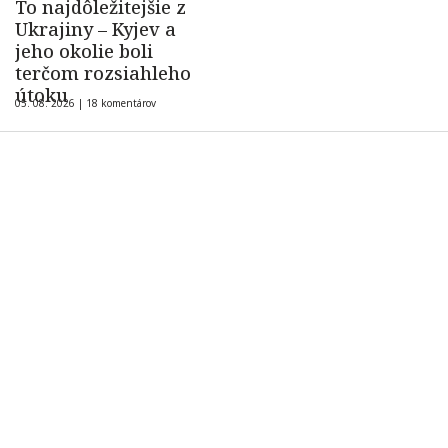
To najdôležitejšie z
Ukrajiny – Kyjev a
jeho okolie boli
terčom rozsiahleho
útoku
05. 08. 2026 |
18 komentárov