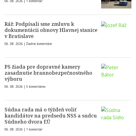
06. 08. 2026 |
1 komentár
Ráž: Podpísali sme zmluvu k
dokumentácii obnovy Hlavnej stanice
v Bratislave
06. 08. 2026 |
Žiadne komentáre
PS žiada pre dopravné kamery
zasadnutie brannobezpečnostného
výboru
06. 08. 2026 |
5 komentárov
Súdna rada má o týždeň voliť
kandidátov na predsedu NSS a sudcu
Súdneho dvora EÚ
06. 08. 2026 |
1 komentár