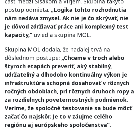
časť medzi Sisakom a Virjem. Skupina takýto
postup odmieta.
„Logika tohto rozhodnutia
nám nedáva zmysel. Ak nie je čo skrývať, nie
je dôvod zdržiavať práce ani komplexný test
kapacity,“
uviedla skupina MOL.
Skupina MOL dodala, že naďalej trvá na
dôslednom postupe:
„Chceme v troch alebo
štyroch etapách preveriť, aký stabilný,
udržateľný a dlhodobo kontinuálny výkon je
infraštruktúra schopná dosahovať v rôznych
ročných obdobiach, pri rôznych druhoch ropy a
za rozdielnych poveternostných podmienok.
Veríme, že spoločné testovanie sa bude môcť
začať čo najskôr. Je to v záujme celého
regiónu aj európskeho spoločenstva“.