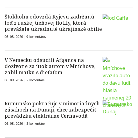
Štokholm odovzdá Kyjevu zadržanú
loď z ruskej tieňovej flotily, ktorá
prevážala ukradnuté ukrajinské obilie
06. 08. 2026 |
9 komentárov
V Nemecku odsúdili Afganca na
doživotie za útok autom v Mníchove,
zabil matku s dieťaťom
06. 08. 2026 |
2 komentáre
Rumunsko pokračuje v mimoriadnych
zásahoch na Dunaji, chce zabezpečiť
prevádzku elektrárne Cernavodă
06. 08. 2026 |
3 komentáre