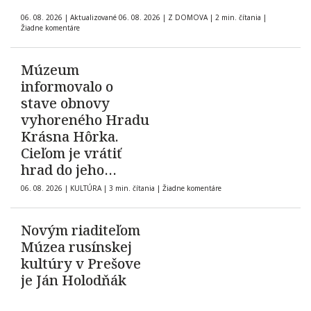
06. 08. 2026
|
Aktualizované 06. 08. 2026
|
Z DOMOVA
|
2 min. čítania
|
Žiadne komentáre
Múzeum
informovalo o
stave obnovy
vyhoreného Hradu
Krásna Hôrka.
Cieľom je vrátiť
hrad do jeho
pôvodnej podoby z
06. 08. 2026
|
KULTÚRA
|
3 min. čítania
|
Žiadne komentáre
roku 1903
Novým riaditeľom
Múzea rusínskej
kultúry v Prešove
je Ján Holodňák