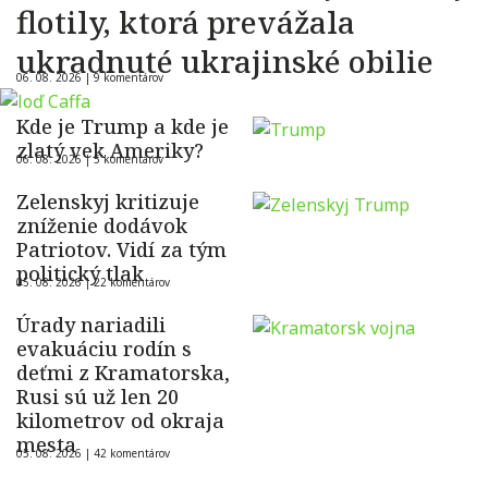
flotily, ktorá prevážala
ukradnuté ukrajinské obilie
06. 08. 2026 |
9 komentárov
Kde je Trump a kde je
zlatý vek Ameriky?
06. 08. 2026 |
5 komentárov
Zelenskyj kritizuje
zníženie dodávok
Patriotov. Vidí za tým
politický tlak
05. 08. 2026 |
22 komentárov
Úrady nariadili
evakuáciu rodín s
deťmi z Kramatorska,
Rusi sú už len 20
kilometrov od okraja
mesta
05. 08. 2026 |
42 komentárov