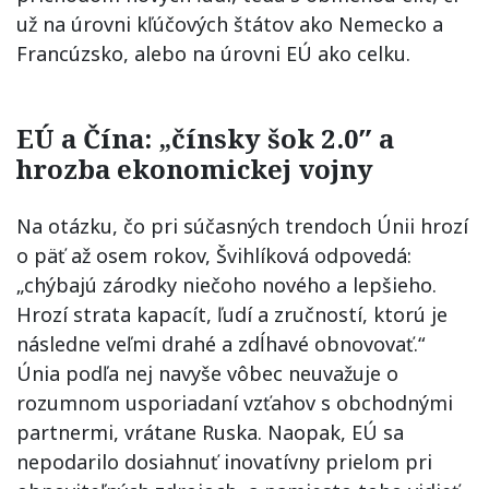
už na úrovni kľúčových štátov ako Nemecko a
Francúzsko, alebo na úrovni EÚ ako celku.
EÚ a Čína: „čínsky šok 2.0″ a
hrozba ekonomickej vojny
Na otázku, čo pri súčasných trendoch Únii hrozí
o päť až osem rokov, Švihlíková odpovedá:
„chýbajú zárodky niečoho nového a lepšieho.
Hrozí strata kapacít, ľudí a zručností, ktorú je
následne veľmi drahé a zdĺhavé obnovovať.“
Únia podľa nej navyše vôbec neuvažuje o
rozumnom usporiadaní vzťahov s obchodnými
partnermi, vrátane Ruska. Naopak, EÚ sa
nepodarilo dosiahnuť inovatívny prielom pri