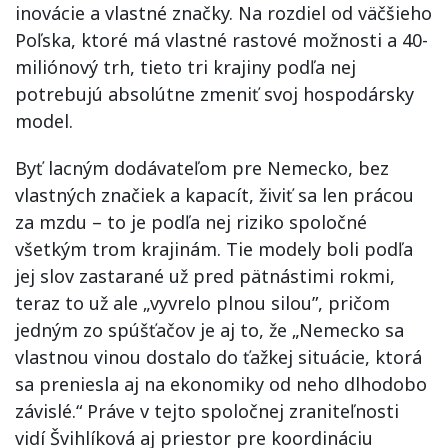
inovácie a vlastné značky. Na rozdiel od väčšieho
Poľska, ktoré má vlastné rastové možnosti a 40-
miliónový trh, tieto tri krajiny podľa nej
potrebujú absolútne zmeniť svoj hospodársky
model.
Byť lacným dodávateľom pre Nemecko, bez
vlastných značiek a kapacít, živiť sa len prácou
za mzdu – to je podľa nej riziko spoločné
všetkým trom krajinám. Tie modely boli podľa
jej slov zastarané už pred pätnástimi rokmi,
teraz to už ale „vyvrelo plnou silou”, pričom
jedným zo spúšťačov je aj to, že „Nemecko sa
vlastnou vinou dostalo do ťažkej situácie, ktorá
sa preniesla aj na ekonomiky od neho dlhodobo
závislé.“ Práve v tejto spoločnej zraniteľnosti
vidí Švihlíková aj priestor pre koordináciu