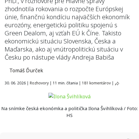
PhD., v rozhovore pre Hlavné správy
zhodnotila rokovania o rozpočte Európskej
únie, finančnú kondíciu najväčších ekonomík
eurozóny, energetickú politiku spojenú s
Green Dealom, aj vzťah EÚ k Číne. Takisto
ekonomickú situáciu Slovenska, Česka a
Maďarska, ako aj vnútropolitickú situáciu v
Česku po nástupe vlády Andreja Babiša
Tomáš Ďurček
30. 06. 2026
|
Rozhovory
|
11 min. čítania
|
181 komentárov
|
Na snímke česká ekonómka a politička Ilona Švihlíková / Foto:
HS