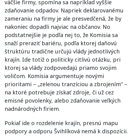
väčšie firmy, spomína sa napríklad vyššie
zdaňovanie odpadov. Napriek deklarovanému
zameraniu na firmy je ale presvedčená, že by
nakoniec dopadli najviac na občanov. No
podstatnejšie je podľa nej to, že Komisia sa
snaží preraziť bariéru, podľa ktorej daňovú
štruktúru tradične určujú vlády jednotlivých
krajín. Ide totiž o politicky citlivú otázku, pri
ktorej sa vlády zodpovedajú priamo svojim
voličom. Komisia argumentuje novými
prioritami – „zelenou tranzíciou a zbrojením“ –
na ktoré potrebuje získať zdroje, či už cez
emisné povolenky, alebo zdaňovanie veľkých
nadnárodných firiem.
Pokiaľ ide o rozdelenie krajín, presnú mapu
podpory a odporu Švihlíková nemá k dispozícii.