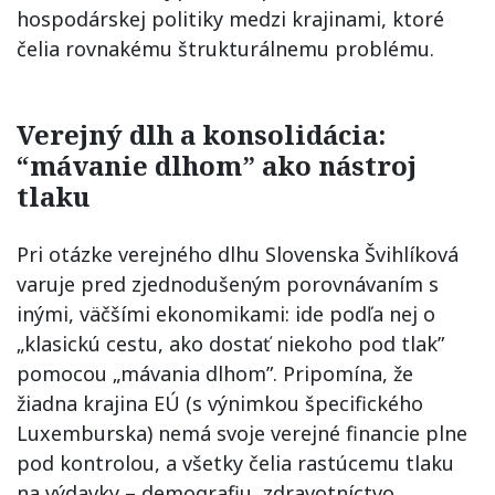
hospodárskej politiky medzi krajinami, ktoré
čelia rovnakému štrukturálnemu problému.
Verejný dlh a konsolidácia:
“mávanie dlhom” ako nástroj
tlaku
Pri otázke verejného dlhu Slovenska Švihlíková
varuje pred zjednodušeným porovnávaním s
inými, väčšími ekonomikami: ide podľa nej o
„klasickú cestu, ako dostať niekoho pod tlak”
pomocou „mávania dlhom”. Pripomína, že
žiadna krajina EÚ (s výnimkou špecifického
Luxemburska) nemá svoje verejné financie plne
pod kontrolou, a všetky čelia rastúcemu tlaku
na výdavky – demografiu, zdravotníctvo,