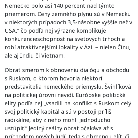
Nemecko bolo asi 140 percent nad týmto
priemerom. Ceny zemného plynu sú v Nemecku
v niektorých prípadoch 3,5-násobne vyššie než v
USA,“ čo podľa nej výrazne komplikuje
konkurencieschopnosť na svetových trhoch a
robí atraktívnejšími lokality v Ázii – nielen Čínu,
ale aj Indiu či Vietnam.
Obrat smerom k obnoveniu dialógu a obchodu
s Ruskom, o ktorom hovoria niektorí
predstavitelia nemeckého priemyslu, Švihlíková
na politickej úrovni nevidí. Európske politické
elity podľa nej „vsadili na konflikt s Ruskom celý
svoj politický kapitál a sú v postoji príliš
radikálne, aby z neho mohli jednoducho
ustúpiť.“ Jediný reálny obrat očakáva až s
príchodom nových ľudí, teda s obmenou elít, či