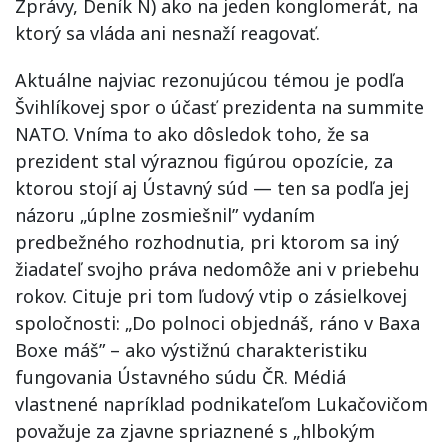
Zprávy, Deník N) ako na jeden konglomerát, na
ktorý sa vláda ani nesnaží reagovať.
Aktuálne najviac rezonujúcou témou je podľa
Švihlíkovej spor o účasť prezidenta na summite
NATO. Vníma to ako dôsledok toho, že sa
prezident stal výraznou figúrou opozície, za
ktorou stojí aj Ústavný súd — ten sa podľa jej
názoru „úplne zosmiešnil” vydaním
predbežného rozhodnutia, pri ktorom sa iný
žiadateľ svojho práva nedomôže ani v priebehu
rokov. Cituje pri tom ľudový vtip o zásielkovej
spoločnosti: „Do polnoci objednáš, ráno v Baxa
Boxe máš” – ako výstižnú charakteristiku
fungovania Ústavného súdu ČR. Médiá
vlastnené napríklad podnikateľom Lukačovičom
považuje za zjavne spriaznené s „hlbokým