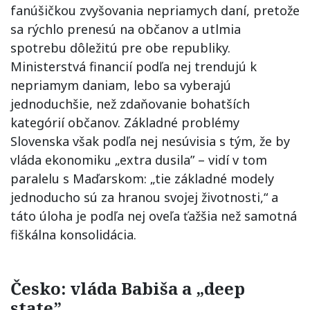
fanúšičkou zvyšovania nepriamych daní, pretože
sa rýchlo prenesú na občanov a utlmia
spotrebu dôležitú pre obe republiky.
Ministerstvá financií podľa nej trendujú k
nepriamym daniam, lebo sa vyberajú
jednoduchšie, než zdaňovanie bohatších
kategórií občanov. Základné problémy
Slovenska však podľa nej nesúvisia s tým, že by
vláda ekonomiku „extra dusila” – vidí v tom
paralelu s Maďarskom: „tie základné modely
jednoducho sú za hranou svojej životnosti,“ a
táto úloha je podľa nej oveľa ťažšia než samotná
fiškálna konsolidácia.
Česko: vláda Babiša a „deep
state”