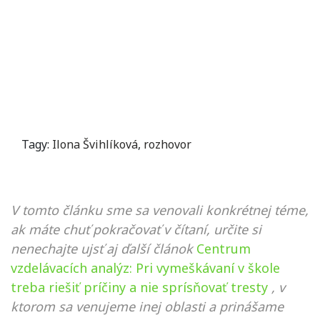
Tagy:
Ilona Švihlíková
,
rozhovor
V tomto článku sme sa venovali konkrétnej téme,
ak máte chuť pokračovať v čítaní, určite si
nenechajte ujsť aj ďalší článok
Centrum
vzdelávacích analýz: Pri vymeškávaní v škole
treba riešiť príčiny a nie sprísňovať tresty
, v
ktorom sa venujeme inej oblasti a prinášame