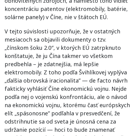
obnoviteľných zdrojoch, a namiesto toho vidieť
koncentráciu patentov (elektromobily, batérie,
solárne panely) v Číne, nie v štátoch EÚ.
V tejto súvislosti upozorňuje, že v ostatných
mesiacoch sa objavili dokumenty o tzv.
„čínskom šoku 2.0″, v ktorých EÚ zatrpknuto
konštatuje, že ju Čína takmer vo všetkom
predbehla – je zdatnejšia, má lepšie
elektromobily. Z toho podľa Švihlíkovej vyplýva
„ďalšia obrovská iracionalita” — de facto návrh
fakticky vyhlásiť Číne ekonomickú vojnu. Nejde
podľa nej o vojenskú konfrontáciu, ale o návod
na ekonomickú vojnu, ktorému časť európskych
elít „spásonosne” podľahla v presvedčení, že
odstrihnutie sa od sveta je únosná cena za
udržanie pozícií — hoci to bude znamenať