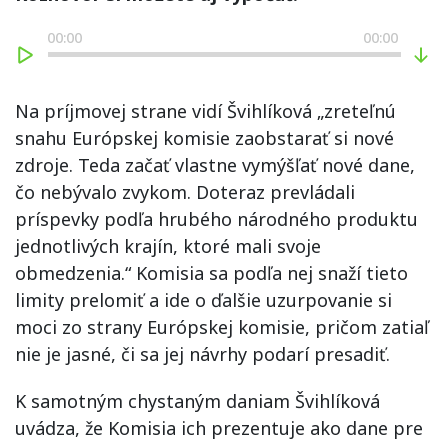
00:00
00:00
Na príjmovej strane vidí Švihlíková „zreteľnú
snahu Európskej komisie zaobstarať si nové
zdroje. Teda začať vlastne vymýšľať nové dane,
čo nebývalo zvykom. Doteraz prevládali
príspevky podľa hrubého národného produktu
jednotlivých krajín, ktoré mali svoje
obmedzenia.“ Komisia sa podľa nej snaží tieto
limity prelomiť a ide o ďalšie uzurpovanie si
moci zo strany Európskej komisie, pričom zatiaľ
nie je jasné, či sa jej návrhy podarí presadiť.
K samotným chystaným daniam Švihlíková
uvádza, že Komisia ich prezentuje ako dane pre