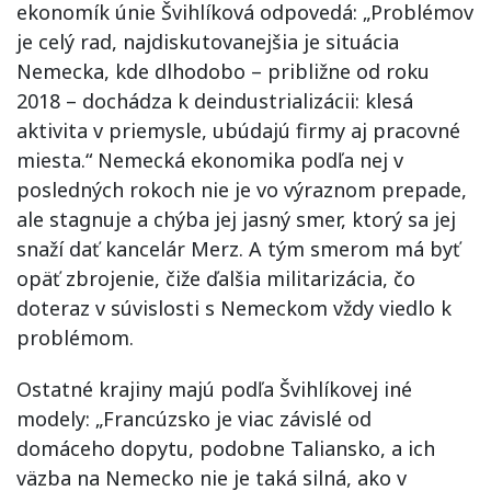
ekonomík únie Švihlíková odpovedá: „Problémov
je celý rad, najdiskutovanejšia je situácia
Nemecka, kde dlhodobo – približne od roku
2018 – dochádza k deindustrializácii: klesá
aktivita v priemysle, ubúdajú firmy aj pracovné
miesta.“ Nemecká ekonomika podľa nej v
posledných rokoch nie je vo výraznom prepade,
ale stagnuje a chýba jej jasný smer, ktorý sa jej
snaží dať kancelár Merz. A tým smerom má byť
opäť zbrojenie, čiže ďalšia militarizácia, čo
doteraz v súvislosti s Nemeckom vždy viedlo k
problémom.
Ostatné krajiny majú podľa Švihlíkovej iné
modely: „Francúzsko je viac závislé od
domáceho dopytu, podobne Taliansko, a ich
väzba na Nemecko nie je taká silná, ako v