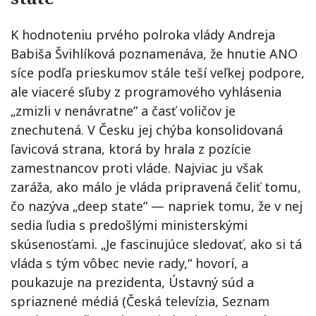
K hodnoteniu prvého polroka vlády Andreja
Babiša Švihlíková poznamenáva, že hnutie ANO
síce podľa prieskumov stále teší veľkej podpore,
ale viaceré sľuby z programového vyhlásenia
„zmizli v nenávratne” a časť voličov je
znechutená. V Česku jej chýba konsolidovaná
ľavicová strana, ktorá by hrala z pozície
zamestnancov proti vláde. Najviac ju však
zaráža, ako málo je vláda pripravená čeliť tomu,
čo nazýva „deep state” — napriek tomu, že v nej
sedia ľudia s predošlými ministerskými
skúsenosťami. „Je fascinujúce sledovať, ako si tá
vláda s tým vôbec nevie rady,“ hovorí, a
poukazuje na prezidenta, Ústavný súd a
spriaznené médiá (Česká televízia, Seznam