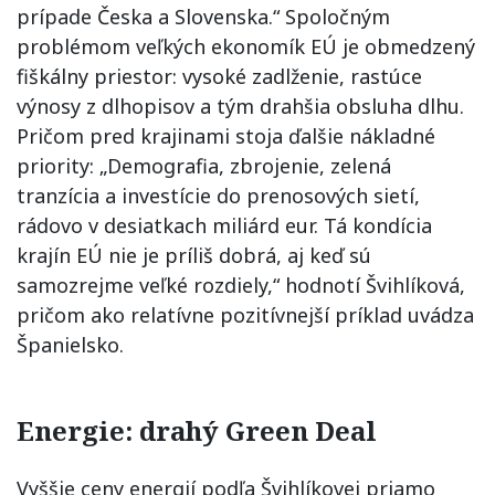
prípade Česka a Slovenska.“ Spoločným
problémom veľkých ekonomík EÚ je obmedzený
fiškálny priestor: vysoké zadlženie, rastúce
výnosy z dlhopisov a tým drahšia obsluha dlhu.
Pričom pred krajinami stoja ďalšie nákladné
priority: „Demografia, zbrojenie, zelená
tranzícia a investície do prenosových sietí,
rádovo v desiatkach miliárd eur. Tá kondícia
krajín EÚ nie je príliš dobrá, aj keď sú
samozrejme veľké rozdiely,“ hodnotí Švihlíková,
pričom ako relatívne pozitívnejší príklad uvádza
Španielsko.
Energie: drahý Green Deal
Vyššie ceny energií podľa Švihlíkovej priamo