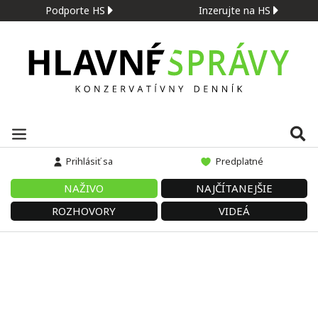
Podporte HS
Inzerujte na HS
Prihlásiť sa
Predplatné
NAŽIVO
NAJČÍTANEJŠIE
ROZHOVORY
VIDEÁ