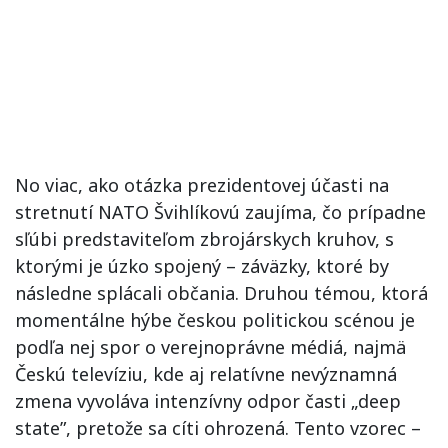
No viac, ako otázka prezidentovej účasti na
stretnutí NATO Švihlíkovú zaujíma, čo prípadne
sľúbi predstaviteľom zbrojárskych kruhov, s
ktorými je úzko spojený – záväzky, ktoré by
následne splácali občania. Druhou témou, ktorá
momentálne hýbe českou politickou scénou je
podľa nej spor o verejnoprávne médiá, najmä
Českú televíziu, kde aj relatívne nevýznamná
zmena vyvoláva intenzívny odpor časti „deep
state”, pretože sa cíti ohrozená. Tento vzorec –