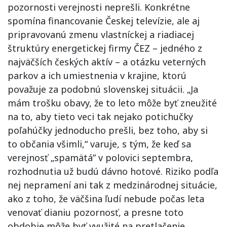
pozornosti verejnosti neprešli. Konkrétne
spomína financovanie Českej televízie, ale aj
pripravovanú zmenu vlastníckej a riadiacej
štruktúry energetickej firmy ČEZ – jedného z
najväčších českých aktív – a otázku veterných
parkov a ich umiestnenia v krajine, ktorú
považuje za podobnú slovenskej situácii. „Ja
mám trošku obavy, že to leto môže byť zneužité
na to, aby tieto veci tak nejako potichučky
poľahúčky jednoducho prešli, bez toho, aby si
to občania všimli,“ varuje, s tým, že keď sa
verejnosť „spamätá” v polovici septembra,
rozhodnutia už budú dávno hotové. Riziko podľa
nej nepramení ani tak z medzinárodnej situácie,
ako z toho, že väčšina ľudí nebude počas leta
venovať dianiu pozornosť, a presne toto
obdobie môže byť využité na pretlačenie