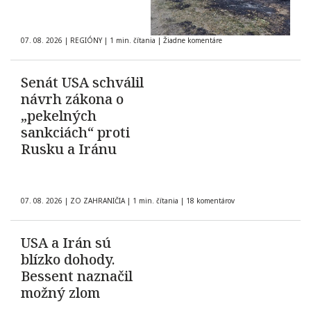
07. 08. 2026
|
REGIÓNY
|
1 min. čítania
|
Žiadne komentáre
Senát USA schválil
návrh zákona o
„pekelných
sankciách“ proti
Rusku a Iránu
07. 08. 2026
|
ZO ZAHRANIČIA
|
1 min. čítania
|
18 komentárov
USA a Irán sú
blízko dohody.
Bessent naznačil
možný zlom