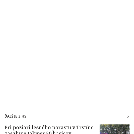
ĎALŠIE Z HS
Pri požiari lesného porastu v Trstíne
zasahuje takmer 50 hasičov