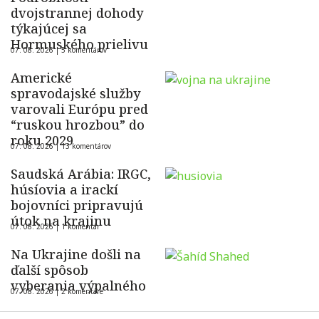
dvojstrannej dohody
týkajúcej sa
Hormuského prielivu
07. 08. 2026 |
5 komentárov
Americké
spravodajské služby
varovali Európu pred
“ruskou hrozbou” do
roku 2029
07. 08. 2026 |
13 komentárov
Saudská Arábia: IRGC,
húsíovia a irackí
bojovníci pripravujú
útok na krajinu
07. 08. 2026 |
1 komentár
Na Ukrajine došli na
ďalší spôsob
vyberania výpalného
07. 08. 2026 |
2 komentáre