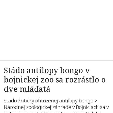
Stádo antilopy bongo v
bojnickej zoo sa rozrástlo o
dve mláďatá
Stádo kriticky ohrozenej antilopy bongo v
Národnej zoologickej záhrade v Bojniciach sa v