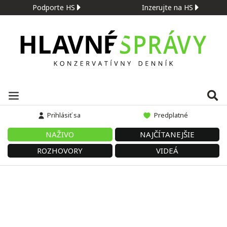
Podporte HS
Inzerujte na HS
Prihlásiť sa
Predplatné
NAŽIVO
NAJČÍTANEJŠIE
ROZHOVORY
VIDEÁ