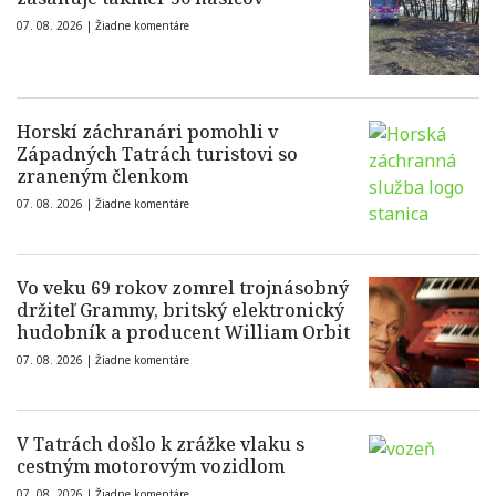
07. 08. 2026 |
Žiadne komentáre
Horskí záchranári pomohli v
Západných Tatrách turistovi so
zraneným členkom
07. 08. 2026 |
Žiadne komentáre
Vo veku 69 rokov zomrel trojnásobný
držiteľ Grammy, britský elektronický
hudobník a producent William Orbit
07. 08. 2026 |
Žiadne komentáre
V Tatrách došlo k zrážke vlaku s
cestným motorovým vozidlom
07. 08. 2026 |
Žiadne komentáre