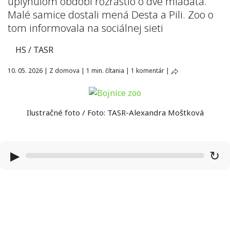
uplynulom období rozrástlo o dve mláďatá.
Malé samice dostali mená Desta a Pili. Zoo o
tom informovala na sociálnej sieti
HS / TASR
10. 05. 2026
|
Z domova
|
1 min. čítania
|
1 komentár
|
Ilustračné foto / Foto: TASR-Alexandra Moštková
▶
↻