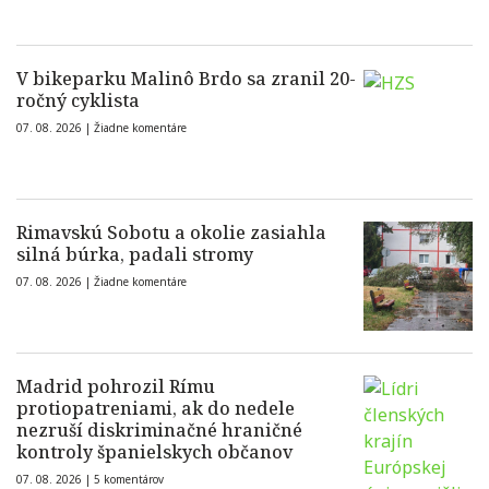
V bikeparku Malinô Brdo sa zranil 20-
ročný cyklista
07. 08. 2026 |
Žiadne komentáre
Rimavskú Sobotu a okolie zasiahla
silná búrka, padali stromy
07. 08. 2026 |
Žiadne komentáre
Madrid pohrozil Rímu
protiopatreniami, ak do nedele
nezruší diskriminačné hraničné
kontroly španielskych občanov
07. 08. 2026 |
5 komentárov