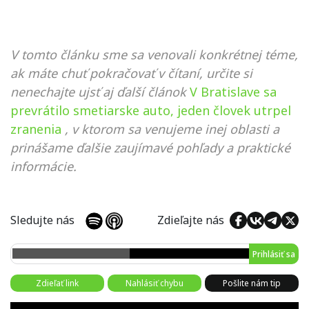
V tomto článku sme sa venovali konkrétnej téme,
ak máte chuť pokračovať v čítaní, určite si
nenechajte ujsť aj ďalší článok
V Bratislave sa
prevrátilo smetiarske auto, jeden človek utrpel
zranenia
, v ktorom sa venujeme inej oblasti a
prinášame ďalšie zaujímavé pohľady a praktické
informácie.
Sledujte nás
Zdieľajte nás
Prihlásiť sa
Zdieľať link
Nahlásiť chybu
Pošlite nám tip