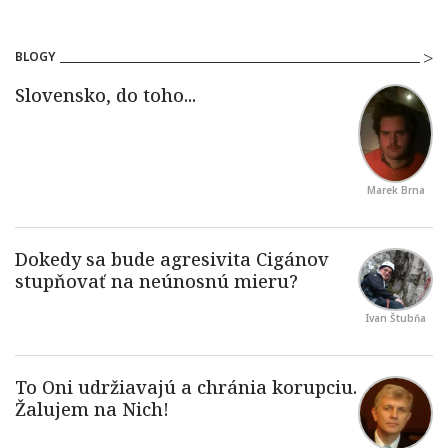
BLOGY
Marek Brna
Ivan Štubňa