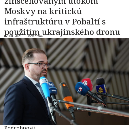
zinscenovaným útokom
Moskvy na kritickú
infraštruktúru v Pobaltí s
použitím ukrajinského dronu
07. 08. 2026 |
6 komentárov
Podrobnosti