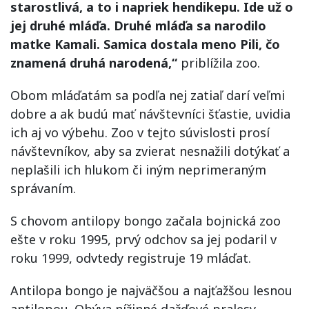
starostlivá, a to i napriek hendikepu. Ide už o
jej druhé mláďa. Druhé mláďa sa narodilo
matke Kamali. Samica dostala meno Pili, čo
znamená druhá narodená,“
priblížila zoo.
Obom mláďatám sa podľa nej zatiaľ darí veľmi
dobre a ak budú mať návštevníci šťastie, uvidia
ich aj vo výbehu. Zoo v tejto súvislosti prosí
návštevníkov, aby sa zvierat nesnažili dotýkať a
neplašili ich hlukom či iným neprimeraným
správaním.
S chovom antilopy bongo začala bojnická zoo
ešte v roku 1995, prvý odchov sa jej podaril v
roku 1999, odvtedy registruje 19 mláďat.
Antilopa bongo je najväčšou a najťažšou lesnou
antilopou. Obýva nížinné dažďové pralesy