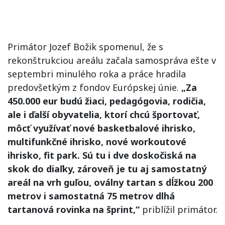
Primátor Jozef Božik spomenul, že s
rekonštrukciou areálu začala samospráva ešte v
septembri minulého roka a práce hradila
predovšetkým z fondov Európskej únie.
„Za
450.000 eur budú žiaci, pedagógovia, rodičia,
ale i ďalší obyvatelia, ktorí chcú športovať,
môcť využívať nové basketbalové ihrisko,
multifunkčné ihrisko, nové workoutové
ihrisko, fit park. Sú tu i dve doskočiská na
skok do diaľky, zároveň je tu aj samostatný
areál na vrh guľou, oválny tartan s dĺžkou 200
metrov i samostatná 75 metrov dlhá
tartanová rovinka na šprint,“
priblížil primátor.