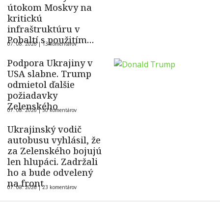
útokom Moskvy na
kritickú
infraštruktúru v
Pobaltí s použitím
07. 08. 2026 |
13 komentárov
ukrajinského dronu
Podpora Ukrajiny v
USA slabne. Trump
odmietol ďalšie
požiadavky
Zelenského
07. 08. 2026 |
50 komentárov
Ukrajinský vodič
autobusu vyhlásil, že
za Zelenského bojujú
len hlupáci. Zadržali
ho a bude odvelený
na front
07. 08. 2026 |
23 komentárov