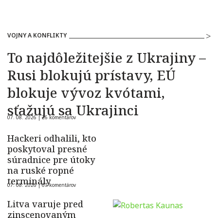
VOJNY A KONFLIKTY
To najdôležitejšie z Ukrajiny –
Rusi blokujú prístavy, EÚ
blokuje vývoz kvótami,
sťažujú sa Ukrajinci
07. 08. 2026 |
26 komentárov
Hackeri odhalili, kto
poskytoval presné
súradnice pre útoky
na ruské ropné
terminály
07. 08. 2026 |
67 komentárov
Litva varuje pred
zinscenovaným