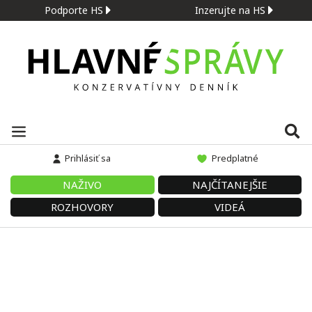
Podporte HS
Inzerujte na HS
Prihlásiť sa
Predplatné
NAŽIVO
NAJČÍTANEJŠIE
ROZHOVORY
VIDEÁ