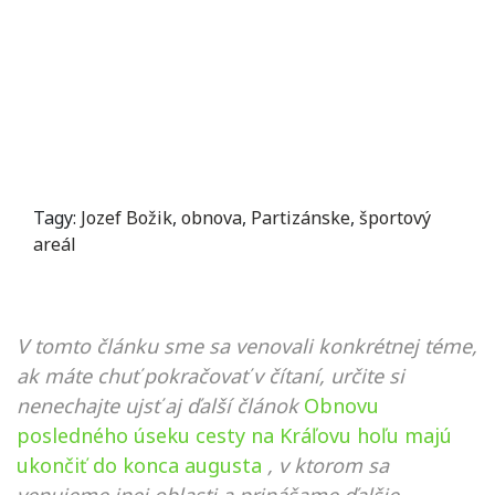
Tagy:
Jozef Božik
,
obnova
,
Partizánske
,
športový
areál
V tomto článku sme sa venovali konkrétnej téme,
ak máte chuť pokračovať v čítaní, určite si
nenechajte ujsť aj ďalší článok
Obnovu
posledného úseku cesty na Kráľovu hoľu majú
ukončiť do konca augusta
, v ktorom sa
venujeme inej oblasti a prinášame ďalšie