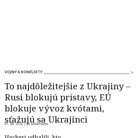
VOJNY A KONFLIKTY
To najdôležitejšie z Ukrajiny –
Rusi blokujú prístavy, EÚ
blokuje vývoz kvótami,
sťažujú sa Ukrajinci
07. 08. 2026 |
26 komentárov
Hackeri odhalili, kto