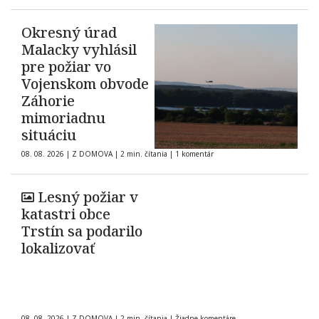
Okresný úrad
Malacky vyhlásil
pre požiar vo
Vojenskom obvode
Záhorie
mimoriadnu
situáciu
08. 08. 2026
|
Z DOMOVA
|
2 min. čítania
|
1 komentár
Lesný požiar v
katastri obce
Trstín sa podarilo
lokalizovať
08. 08. 2026
|
Z DOMOVA
|
2 min. čítania
|
Žiadne komentáre