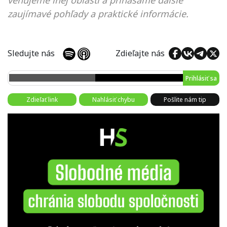
zaujímavé pohľady a praktické informácie.
Sledujte nás
Zdieľajte nás
Prihlásiť sa
Zdieľať link
Nahlásiť chybu
Pošlite nám tip