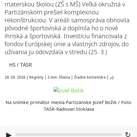
materskou školou (ZŠ s MŠ) Veľká okružná v
Partizánskom prešiel komplexnou
rekonštrukciou. V areáli samospráva obnovila
pôvodné športoviská a doplnila ho o nové
ihriská a športoviská. Investíciu financovala z
fondov Európskej únie a vlastných zdrojov, do
užívania ju odovzdala v stredu (25. 3.)
HS / TASR
26. 03. 2026
|
Regióny
|
2 min. čítania
|
Žiadne komentáre
|
Na snímke primátor mesta Partizánske Jozef Božik / Foto:
TASR-Radovan Stoklasa
▶
↻