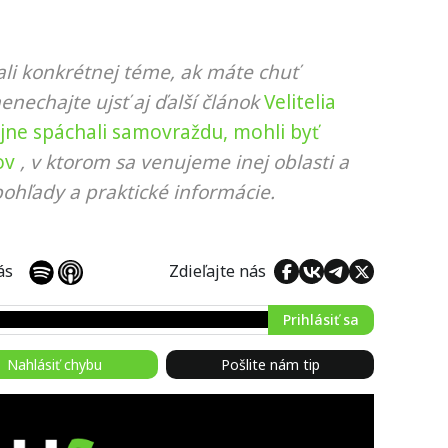
li konkrétnej téme, ak máte chuť
nenechajte ujsť aj ďalší článok
Velitelia
ajne spáchali samovraždu, mohli byť
ov
, v ktorom sa venujeme inej oblasti a
ohľady a praktické informácie.
 nás
Zdieľajte nás
Prihlásiť sa
Nahlásiť chybu
Pošlite nám tip