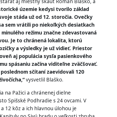
starať aj miestny skaut Roman Blaško, a
storické územie kedysi tvorilo základ
svoje stáda už od 12. storočia. Ovečky
a sem vrátili po niekoľkých desiatkach
za minulého režimu značne zdevastovaná
ou. Je to chránená lokalita, ktorú
zičky a výsledky je už vidieť. Priestor
roveň aj populácia sysľa pasienkového
u spásaniu začína viditeľne zväčšovať.
 poslednom sčítaní zaevidovali 120
ivočícha,“
vysvetlil Blaško.
a na Pažici a chránenej dielne
to Spišské Podhradie s 24 ovcami. V
a 12 kôz a ich hlavnou úlohou je
 Kapituly po Sivú bradu o veľkosti zhruba