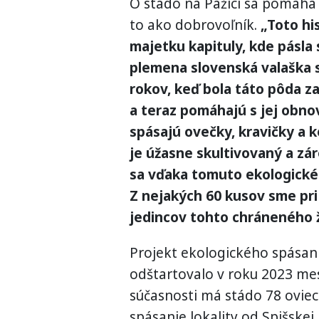
O stádo na Pažici sa pomáha 
to ako dobrovoľník.
„Toto hi
majetku kapituly, kde pásla 
plemena slovenská valaška s
rokov, keď bola táto pôda 
a teraz pomáhajú s jej obnov
spásajú ovečky, kravičky a ko
je úžasne skultivovaný a zá
sa vďaka tomuto ekologickém
Z nejakých 60 kusov sme pri
jedincov tohto chráneného ž
Projekt ekologického spásani
odštartovalo v roku 2023 mes
súčasnosti má stádo 78 oviec 
spásanie lokality od Spišskej