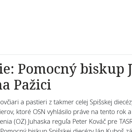
ie: Pomocný biskup 
a Pažici
 ovčiari a pastieri z takmer celej Spišskej diecéz
ov, ktoré OSN vyhlásilo práve na tento rok a t
nia (OZ) Juhaska reguľa Peter Kováč pre TASR 
 Pomocný biskup Spišskej diecézy Ján Kuboš zá