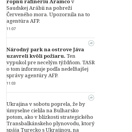
ropnú rafinériu Aramco
v
Saudskej Arábii na pobreží
Červeného mora. Upozornila na to
agentúra AFP.
11:07
Národný park na ostrove Jáva
uzavreli kvôli požiaru.
Ten
vypukol pre necelým týždňom. TASR
o tom informuje podľa nedeľňajšej
správy agentúry AFP.
11:03
Ukrajina v sobotu poprela, že by
úmyselne cielila na Bulharsko
potom, ako v blízkosti strategického
Transbalkánskeho plynovodu, ktorý
spája Turecko s Ukrajinou, na