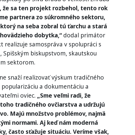
, že sa ten projekt rozbehol, tento rok
 sme partnera zo súkromného sektoru,
 ktorý na seba zobral tú ťarchu a stará
j hovädzieho dobytka,“
dodal primátor
t realizuje samospráva v spolupráci s
, Spišským biskupstvom, skautskou
ým sektorom.
ne snaží realizovať výskum tradičného
ho popularizáciu a dokumentáciu a
vateľmi oviec.
„Sme veľmi radi, že
 toho tradičného ovčiarstva a udržujú
stvo. Majú množstvo problémov, najmä
ckými normami. Aj keď nám moderná
, často sťažuje situáciu. Veríme však,