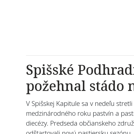
Spišské Podhrad
požehnal stádo n
V Spišskej Kapitule sa v nedeľu stretli
medzinárodného roku pastvín a pastier
diecézy. Predseda občianskeho združe
odštartovali novú pastiersku sezónu.