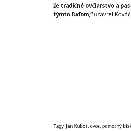
že tradičné ovčiarstvo a pa
týmto ľuďom,“
uzavrel Kováč
Tagy:
Ján Kuboš
,
ovce
,
pomocný bis