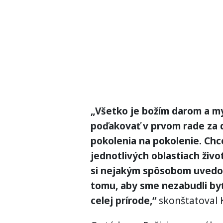
„Všetko je božím darom a m
poďakovať v prvom rade za d
pokolenia na pokolenie. Chce
jednotlivých oblastiach život
si nejakým spôsobom uvedomov
tomu, aby sme nezabudli byť
celej prírode,“
skonštatoval 