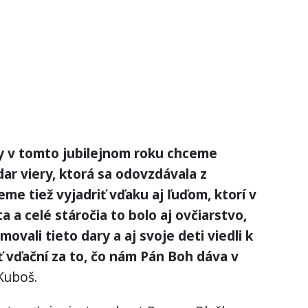
y v tomto jubilejnom roku chceme
ar viery, ktorá sa odovzdávala z
me tiež vyjadriť vďaku aj ľuďom, ktorí v
a a celé stáročia to bolo aj ovčiarstvo,
ali tieto dary a aj svoje deti viedli k
 vďační za to, čo nám Pán Boh dáva v
Kuboš.