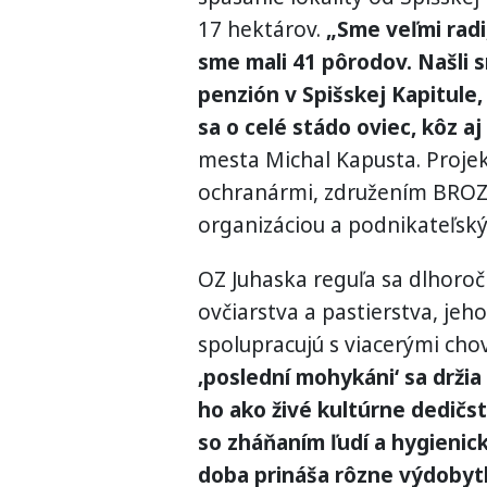
17 hektárov.
„Sme veľmi radi
sme mali 41 pôrodov. Našli
penzión v Spišskej Kapitule,
sa o celé stádo oviec, kôz a
mesta Michal Kapusta. Projek
ochranármi, združením BROZ
organizáciou a podnikateľsk
OZ Juhaska reguľa sa dlhoroč
ovčiarstva a pastierstva, je
spolupracujú s viacerými cho
‚poslední mohykáni‘ sa držia
ho ako živé kultúrne dedič
so zháňaním ľudí a hygieni
doba prináša rôzne výdobytky