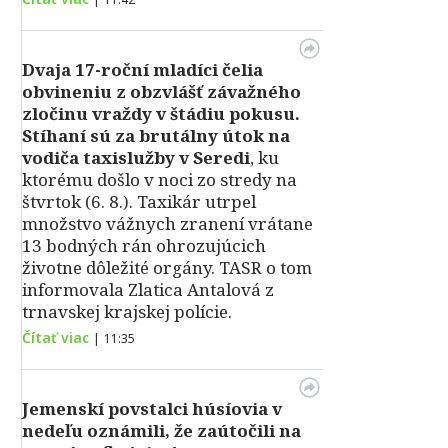
Dvaja 17-roční mladíci čelia
obvineniu z obzvlášť závažného
zločinu vraždy v štádiu pokusu.
Stíhaní sú za brutálny útok na
vodiča taxislužby v Seredi
, ku
ktorému došlo v noci zo stredy na
štvrtok (6. 8.). Taxikár utrpel
množstvo vážnych zranení vrátane
13 bodných rán ohrozujúcich
životne dôležité orgány. TASR o tom
informovala Zlatica Antalová z
trnavskej krajskej polície.
Čítať viac
|
11:35
Jemenskí povstalci húsíovia v
nedeľu oznámili, že zaútočili na