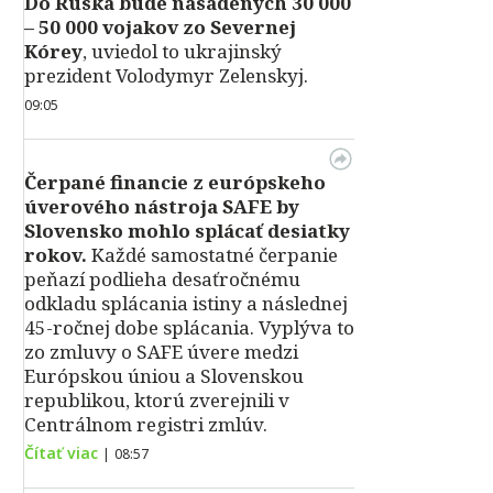
Do Ruska bude nasadených 30 000
– 50 000 vojakov zo Severnej
Kórey
, uviedol to ukrajinský
prezident Volodymyr Zelenskyj.
09:05
Čerpané financie z európskeho
úverového nástroja SAFE by
Slovensko mohlo splácať desiatky
rokov.
Každé samostatné čerpanie
peňazí podlieha desaťročnému
odkladu splácania istiny a následnej
45-ročnej dobe splácania. Vyplýva to
zo zmluvy o SAFE úvere medzi
Európskou úniou a Slovenskou
republikou, ktorú zverejnili v
Centrálnom registri zmlúv.
Čítať viac
|
08:57