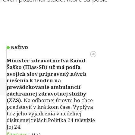
NAŽIVO
Minister zdravotníctva Kamil
Šaško (Hlas-SD) už má podľa
svojich slov pripravený návrh
riešenia k tendru na
↻
prevádzkovanie ambulancií
záchrannej zdravotnej služby
(ZZS).
Na odbornej úrovni ho chce
predstaviť v krátkom čase. Vyplýva
to z jeho vyjadrenia v nedeľnej
diskusnej relácii Politika 24 televízie
Joj 24.
Čítať viac
|
11:42