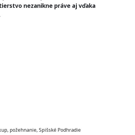
stierstvo nezanikne práve aj vďaka
.
kup
,
požehnanie
,
Spišské Podhradie