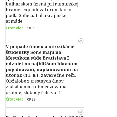
bulharskom území pri rumunskej
hranici explodoval dron, ktorý
podľa Sofie patril ukrajinskej
armáde.
Čítať viac
|
10:55
V prípade únosu a intoxikácie
študentky Sone majú na
Mestskom súde Bratislava I
odznieť na najbližšom hlavnom
pojednávaní, naplánovanom na
utorok (11. 8.), záverečné reči.
Obžalobe z trestných činov
znásilnenia a obmedzovania
osobnej slobody čelí Ivo P.
Čítať viac
|
09:29