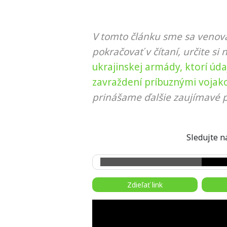
V tomto článku sme sa venova
pokračovať v čítaní, určite si 
ukrajinskej armády, ktorí úd
zavraždení príbuznými vojak
prinášame ďalšie zaujímavé p
Sledujte
Zdieľať link