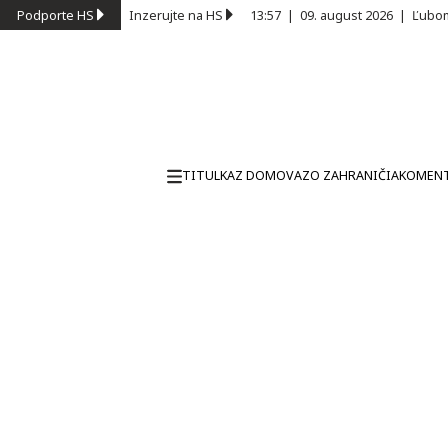
Podporte HS
Inzerujte na HS
13:57
|
09. august 2026
|
Ľubom
TITULKA
Z DOMOVA
ZO ZAHRANIČIA
KOMEN