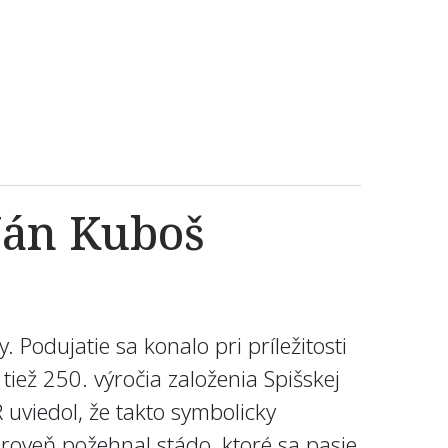
Ján Kuboš
y. Podujatie sa konalo pri príležitosti
iež 250. výročia založenia Spišskej
uviedol, že takto symbolicky
roveň požehnal stádo, ktoré sa pasie