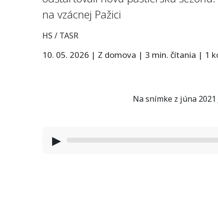
na vzácnej Pažici
HS / TASR
10. 05. 2026
|
Z domova
|
3 min. čítania
|
1 
Na snímke z júna 2021 
▶