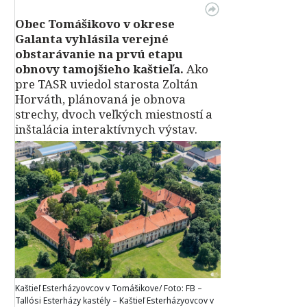
Obec Tomášikovo v okrese
Galanta vyhlásila verejné
obstarávanie na prvú etapu
obnovy tamojšieho kaštieľa.
Ako
pre TASR uviedol starosta Zoltán
Horváth, plánovaná je obnova
strechy, dvoch veľkých miestností a
inštalácia interaktívnych výstav.
Kaštieľ Esterházyovcov v Tomášikove/ Foto: FB –
Tallósi Esterházy kastély – Kaštieľ Esterházyovcov v