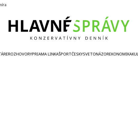
íra
TÁRE
ROZHOVORY
PRIAMA LINKA
ŠPORT
ČESKY
SVETONÁZOR
EKONOMIKA
KU