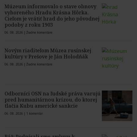
Múzeum informovalo o stave obnovy
vyhoreného Hradu Krásna Hôrka.
Cieľom je vrátiť hrad do jeho pôvodnej
podoby z roku 1903
06. 08. 2026 |
Žiadne komentáre
Novým riaditeľom Múzea rusínskej
kultúry v Prešove je Ján Holodňák
06. 08. 2026 |
Žiadne komentáre
Odborníci OSN na ľudské práva varujú
pred humanitárnou krízou, do ktorej
tlačia Kubu americké sankcie
06. 08. 2026 |
1 komentár
Ráž: Podpísali sme zmluvu k