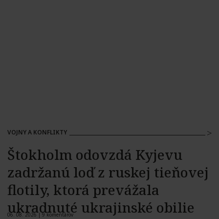
VOJNY A KONFLIKTY
Štokholm odovzdá Kyjevu
zadržanú loď z ruskej tieňovej
flotily, ktorá prevážala
ukradnuté ukrajinské obilie
06. 08. 2026 |
9 komentárov