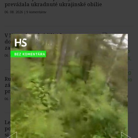
prevážala ukradnuté ukrajinské obilie
06. 08. 2026 |
9 komentárov
V Nemecku odsúdili Afganca na
doživotie za útok autom v Mníchove,
zabil matku s dieťaťom
06. 08. 2026 |
2 komentáre
Rumunsko pokračuje v mimoriadnych
zásahoch na Dunaji, chce zabezpečiť
prevádzku elektrárne Cernavodă
06. 08. 2026 |
3 komentáre
Lesné požiare sužujú balkánsky
polostrov. V Srbsku zomrel muž, ktorý
si v extrémnom suchu založil pri dome