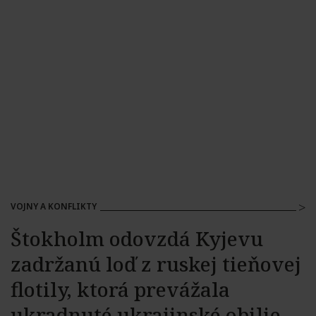
VOJNY A KONFLIKTY
Štokholm odovzdá Kyjevu
zadržanú loď z ruskej tieňovej
flotily, ktorá prevážala
ukradnuté ukrajinské obilie