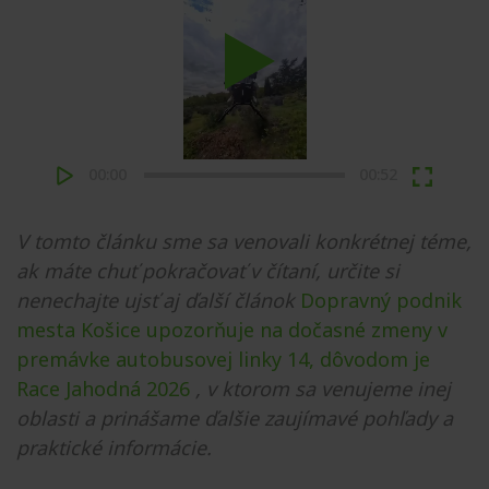
Play
00:00
00:52
V tomto článku sme sa venovali konkrétnej téme,
ak máte chuť pokračovať v čítaní, určite si
nenechajte ujsť aj ďalší článok
Dopravný podnik
mesta Košice upozorňuje na dočasné zmeny v
premávke autobusovej linky 14, dôvodom je
Race Jahodná 2026
, v ktorom sa venujeme inej
oblasti a prinášame ďalšie zaujímavé pohľady a
praktické informácie.