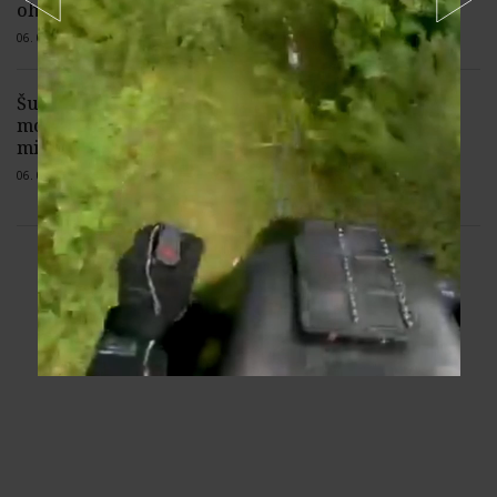
oheň
06. 08. 2026 |
Žiadne komentáre
Šutaj Eštok: Pri dezerciách na Ukrajine
možno očakávať zvýšenú nelegálnu
migráciu
06. 08. 2026 |
3 komentáre