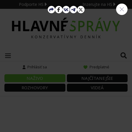
Podporte HS
Inzerujte na HS
Prihlásiť sa
Predplatné
NAŽIVO
NAJČÍTANEJŠIE
ROZHOVORY
VIDEÁ