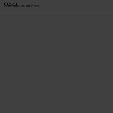
útoku
05. 08. 2026 |
18 komentárov