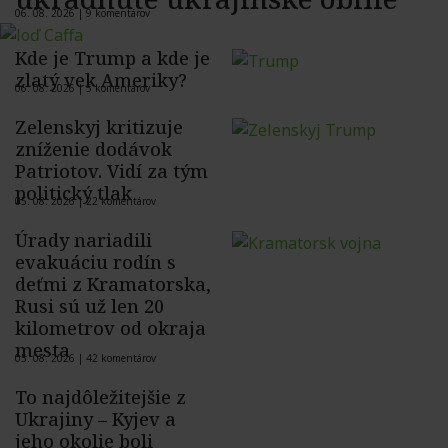
06. 08. 2026 |
9 komentárov
Kde je Trump a kde je
zlatý vek Ameriky?
06. 08. 2026 |
5 komentárov
Zelenskyj kritizuje
zníženie dodávok
Patriotov. Vidí za tým
politický tlak
05. 08. 2026 |
22 komentárov
Úrady nariadili
evakuáciu rodín s
deťmi z Kramatorska,
Rusi sú už len 20
kilometrov od okraja
mesta
05. 08. 2026 |
42 komentárov
To najdôležitejšie z
Ukrajiny – Kyjev a
jeho okolie boli