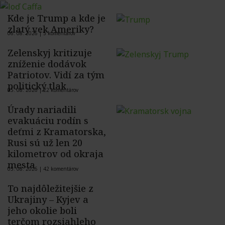
Kde je Trump a kde je
zlatý vek Ameriky?
06. 08. 2026 |
5 komentárov
Zelenskyj kritizuje
zníženie dodávok
Patriotov. Vidí za tým
politický tlak
05. 08. 2026 |
22 komentárov
Úrady nariadili
evakuáciu rodín s
deťmi z Kramatorska,
Rusi sú už len 20
kilometrov od okraja
mesta
05. 08. 2026 |
42 komentárov
To najdôležitejšie z
Ukrajiny – Kyjev a
jeho okolie boli
terčom rozsiahleho