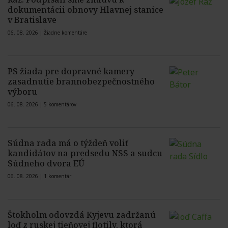
dokumentácii obnovy Hlavnej stanice
v Bratislave
06. 08. 2026 |
Žiadne komentáre
PS žiada pre dopravné kamery
zasadnutie brannobezpečnostného
výboru
06. 08. 2026 |
5 komentárov
Súdna rada má o týždeň voliť
kandidátov na predsedu NSS a sudcu
Súdneho dvora EÚ
06. 08. 2026 |
1 komentár
Štokholm odovzdá Kyjevu zadržanú
loď z ruskej tieňovej flotily, ktorá