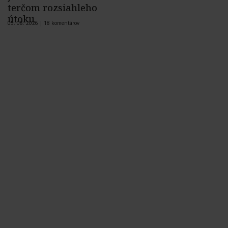
terčom rozsiahleho
útoku
05. 08. 2026 |
18 komentárov