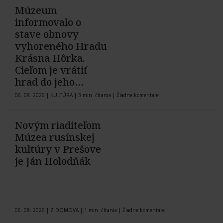
Múzeum
informovalo o
stave obnovy
vyhoreného Hradu
Krásna Hôrka.
Cieľom je vrátiť
hrad do jeho
pôvodnej podoby z
06. 08. 2026
|
KULTÚRA
|
3 min. čítania
|
Žiadne komentáre
roku 1903
Novým riaditeľom
Múzea rusínskej
kultúry v Prešove
je Ján Holodňák
06. 08. 2026
|
Z DOMOVA
|
1 min. čítania
|
Žiadne komentáre