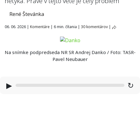
netýka. Práve v tejto vete je celý problém
René Števánka
06. 06. 2026
|
Komentáre
|
6 min. čítania
|
30 komentárov
|
Na snímke podpredseda NR SR Andrej Danko / Foto: TASR-
Pavel Neubauer
▶
↻