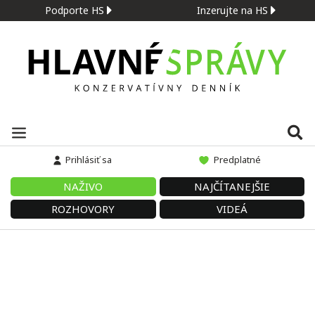
Podporte HS
Inzerujte na HS
Prihlásiť sa
Predplatné
NAŽIVO
NAJČÍTANEJŠIE
ROZHOVORY
VIDEÁ