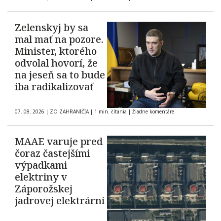
hromadného
znásilnenia
Zelenskyj by sa
mal mať na pozore.
Minister, ktorého
odvolal hovorí, že
na jeseň sa to bude
iba radikalizovať
07. 08. 2026
|
ZO ZAHRANIČIA
|
1 min. čítania
|
Žiadne komentáre
MAAE varuje pred
čoraz častejšími
výpadkami
elektriny v
Záporožskej
jadrovej elektrárni