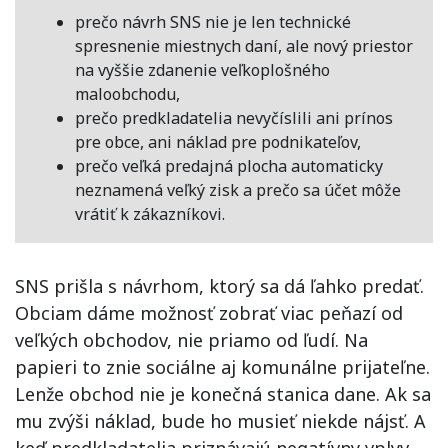
prečo návrh SNS nie je len technické
spresnenie miestnych daní, ale nový priestor
na vyššie zdanenie veľkoplošného
maloobchodu,
prečo predkladatelia nevyčíslili ani prínos
pre obce, ani náklad pre podnikateľov,
prečo veľká predajná plocha automaticky
neznamená veľký zisk a prečo sa účet môže
vrátiť k zákazníkovi.
SNS prišla s návrhom, ktorý sa dá ľahko predať.
Obciam dáme možnosť zobrať viac peňazí od
veľkých obchodov, nie priamo od ľudí. Na
papieri to znie sociálne aj komunálne prijateľne.
Lenže obchod nie je konečná stanica dane. Ak sa
mu zvýši náklad, bude ho musieť niekde nájsť. A
keď predkladatelia priznávajú negatívny vplyv