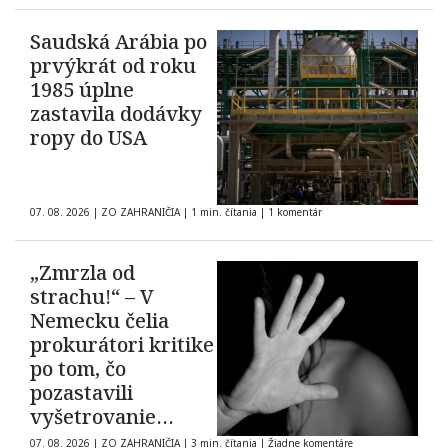
Saudská Arábia po
prvýkrát od roku
1985 úplne
zastavila dodávky
ropy do USA
07. 08. 2026
|
ZO ZAHRANIČIA
|
1 min. čítania
|
1 komentár
„Zmrzla od
strachu!“ – V
Nemecku čelia
prokurátori kritike
po tom, čo
pozastavili
vyšetrovanie
prípadu údajného
07. 08. 2026
|
ZO ZAHRANIČIA
|
3 min. čítania
|
Žiadne komentáre