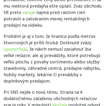
mu niektorá predajňa ešte oplatí. Zväz obchodu
SR preto
varuje
najmä pred rastom cien
potravín a zatváraním menej rentabilných
predajní na vidieku.
Problém je aj v tom, že hranica podľa metrov
štvorcových je príliš hrubá. Dotknuté zväzy
upozorňujú
, že návrh nemusí zasiahnuť iba
veľké reťazce, ale aj prevádzky, ktoré potrebujú
veľkú plochu z povahy sortimentu alebo služby:
stavebniny, záhradné centrá, predajne nábytku,
hobby markety, lekárne či prevádzky s
doplnkovým predajom.
Pri SNS nejde o novú tému. Strana sa k
dodatočnému zaťaženiu obchodných reťazcov
vracia roky. V minulosti
skúšala
osobitný odvod