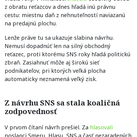
z obratu reťazcov a dnes hľadá inú právnu
cestu: miestnu daň z nehnuteľností naviazanú
na predajnú plochu.
Lenže práve tu sa ukazuje slabina návrhu.
Nemusí dopadnúť len na silný obchodný
reťazec, proti ktorému SNS roky hľadá politickú
zbraň. Zasiahnuť môže aj širokú sieť
podnikateľov, pri ktorých veľká plocha
automaticky neznamená veľký zisk.
Z návrhu SNS sa stala koaličná
zodpovednosť
V prvom čítaní návrh prešiel. Za
hlasovali
poslanci Smeru, Hlasu, SNS a časť nezaradených