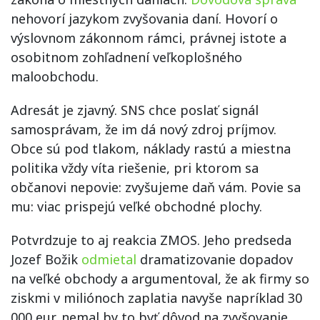
nehovorí jazykom zvyšovania daní. Hovorí o
výslovnom zákonnom rámci, právnej istote a
osobitnom zohľadnení veľkoplošného
maloobchodu.
Adresát je zjavný. SNS chce poslať signál
samosprávam, že im dá nový zdroj príjmov.
Obce sú pod tlakom, náklady rastú a miestna
politika vždy víta riešenie, pri ktorom sa
občanovi nepovie: zvyšujeme daň vám. Povie sa
mu: viac prispejú veľké obchodné plochy.
Potvrdzuje to aj reakcia ZMOS. Jeho predseda
Jozef Božik
odmietal
dramatizovanie dopadov
na veľké obchody a argumentoval, že ak firmy so
ziskmi v miliónoch zaplatia navyše napríklad 30
000 eur, nemal by to byť dôvod na zvyšovanie