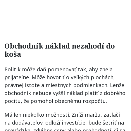
Obchodník náklad nezahodí do
koša
Politik môže daň pomenovať tak, aby znela
prijateľne. Môže hovoriť o veľkých plochách,
právnej istote a miestnych podmienkach. Lenže
obchodník nebude vyšší náklad platiť z dobrého
pocitu, že pomohol obecnému rozpočtu.
Má len niekoľko možností. Zníži maržu, zatlačí
na dodávateľov, odloží investície, bude šetriť na
prevádzke, zdvihne ceny alebo prehodnotí, či sa