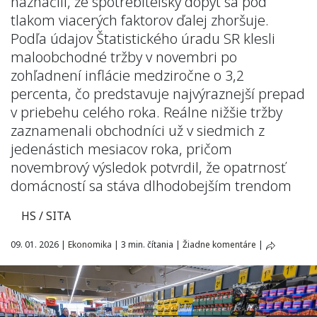
naznačili, že spotrebiteľský dopyt sa pod
tlakom viacerých faktorov ďalej zhoršuje.
Podľa údajov Štatistického úradu SR klesli
maloobchodné tržby v novembri po
zohľadnení inflácie medziročne o 3,2
percenta, čo predstavuje najvýraznejší prepad
v priebehu celého roka. Reálne nižšie tržby
zaznamenali obchodníci už v siedmich z
jedenástich mesiacov roka, pričom
novembrový výsledok potvrdil, že opatrnosť
domácností sa stáva dlhodobejším trendom
HS / SITA
09. 01. 2026
|
Ekonomika
|
3 min. čítania
|
Žiadne komentáre
|