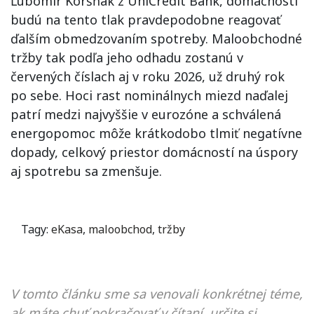
Ľubomír Koršňák z UniCredit Bank, domácnosti
budú na tento tlak pravdepodobne reagovať
ďalším obmedzovaním spotreby. Maloobchodné
tržby tak podľa jeho odhadu zostanú v
červených číslach aj v roku 2026, už druhý rok
po sebe. Hoci rast nominálnych miezd naďalej
patrí medzi najvyššie v eurozóne a schválená
energopomoc môže krátkodobo tlmiť negatívne
dopady, celkový priestor domácností na úspory
aj spotrebu sa zmenšuje.
Tagy:
eKasa
,
maloobchod
,
tržby
V tomto článku sme sa venovali konkrétnej téme,
ak máte chuť pokračovať v čítaní, určite si