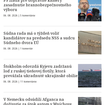
PS žiada pre dopravné kamery
zasadnutie brannobezpečnostného
výboru
06. 08. 2026 |
5 komentárov
Súdna rada má o týždeň voliť
kandidátov na predsedu NSS a sudcu
Súdneho dvora EÚ
06. 08. 2026 |
1 komentár
Štokholm odovzdá Kyjevu zadržanú
loď z ruskej tieňovej flotily, ktorá
prevážala ukradnuté ukrajinské obilie
06. 08. 2026 |
11 komentárov
V Nemecku odsúdili Afganca na
doživotie za útok autom v Mníchove,