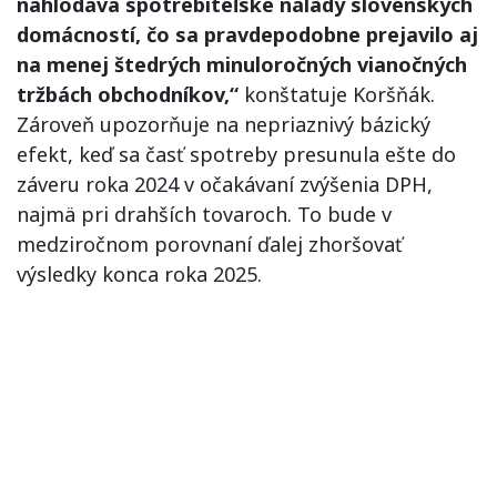
nahlodáva spotrebiteľské nálady slovenských
domácností, čo sa pravdepodobne prejavilo aj
na menej štedrých minuloročných vianočných
tržbách obchodníkov,“
konštatuje Koršňák.
Zároveň upozorňuje na nepriaznivý bázický
efekt, keď sa časť spotreby presunula ešte do
záveru roka 2024 v očakávaní zvýšenia DPH,
najmä pri drahších tovaroch. To bude v
medziročnom porovnaní ďalej zhoršovať
výsledky konca roka 2025.