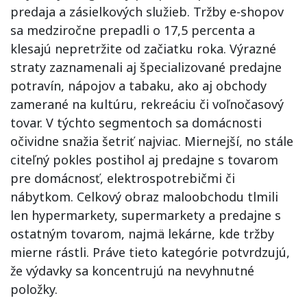
predaja a zásielkových služieb. Tržby e-shopov
sa medziročne prepadli o 17,5 percenta a
klesajú nepretržite od začiatku roka. Výrazné
straty zaznamenali aj špecializované predajne
potravín, nápojov a tabaku, ako aj obchody
zamerané na kultúru, rekreáciu či voľnočasový
tovar. V týchto segmentoch sa domácnosti
očividne snažia šetriť najviac. Miernejší, no stále
citeľný pokles postihol aj predajne s tovarom
pre domácnosť, elektrospotrebičmi či
nábytkom. Celkový obraz maloobchodu tlmili
len hypermarkety, supermarkety a predajne s
ostatným tovarom, najmä lekárne, kde tržby
mierne rástli. Práve tieto kategórie potvrdzujú,
že výdavky sa koncentrujú na nevyhnutné
položky.