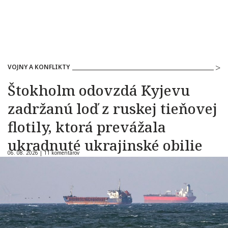
VOJNY A KONFLIKTY
Štokholm odovzdá Kyjevu
zadržanú loď z ruskej tieňovej
flotily, ktorá prevážala
ukradnuté ukrajinské obilie
06. 08. 2026 |
11 komentárov