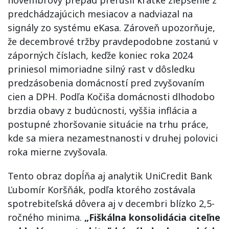
novembrový prepad prerušil krátke zlepšenie z
predchádzajúcich mesiacov a nadviazal na
signály zo systému eKasa. Zároveň upozorňuje,
že decembrové tržby pravdepodobne zostanú v
záporných číslach, keďže koniec roka 2024
priniesol mimoriadne silný rast v dôsledku
predzásobenia domácností pred zvyšovaním
cien a DPH. Podľa Kočiša domácnosti dlhodobo
brzdia obavy z budúcnosti, vyššia inflácia a
postupné zhoršovanie situácie na trhu práce,
kde sa miera nezamestnanosti v druhej polovici
roka mierne zvyšovala.
Tento obraz dopĺňa aj analytik UniCredit Bank
Ľubomír Koršňák, podľa ktorého zostávala
spotrebiteľská dôvera aj v decembri blízko 2,5-
ročného minima.
„Fiškálna konsolidácia citeľne