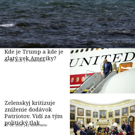
Kde je Trump a kde je
zlatý vek Ameriky?
06. 08. 2026 |
5 komentárov
Zelenskyj kritizuje
zníženie dodávok
Patriotov. Vidí za tým
politický tlak
05. 08. 2026 |
22 komentárov