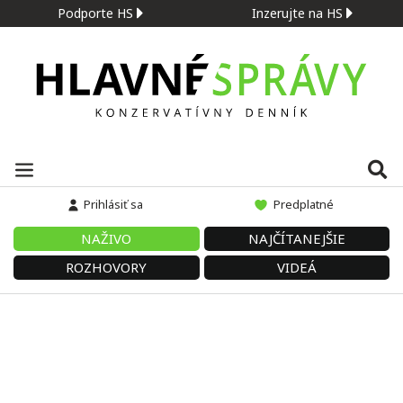
Podporte HS
Inzerujte na HS
Prihlásiť sa
Predplatné
NAŽIVO
NAJČÍTANEJŠIE
ROZHOVORY
VIDEÁ