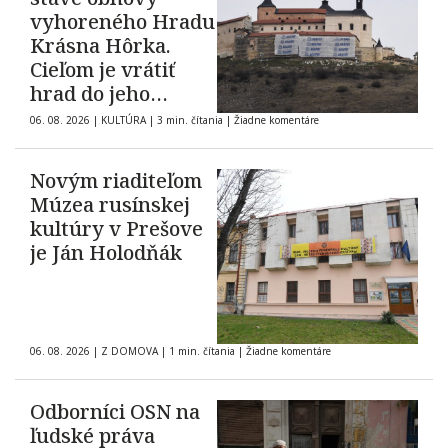
vyhoreného Hradu
Krásna Hôrka.
Cieľom je vrátiť
hrad do jeho
pôvodnej podoby z
06. 08. 2026
|
KULTÚRA
|
3 min. čítania
|
Žiadne komentáre
roku 1903
Novým riaditeľom
Múzea rusínskej
kultúry v Prešove
je Ján Holodňák
06. 08. 2026
|
Z DOMOVA
|
1 min. čítania
|
Žiadne komentáre
Odborníci OSN na
ľudské práva