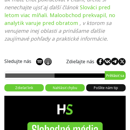
nenechajte ujsť aj ďalší článok
Slováci pred
letom viac míňali. Maloobchod prekvapil, no
analytik varuje pred obratom
, v ktorom sa
venujeme inej oblasti a prinášame ďalšie
zaujímavé pohľady a praktické informácie.
Sledujte nás
Zdieľajte nás
Prihlásiť sa
Zdieľať link
Nahlásiť chybu
Pošlite nám tip