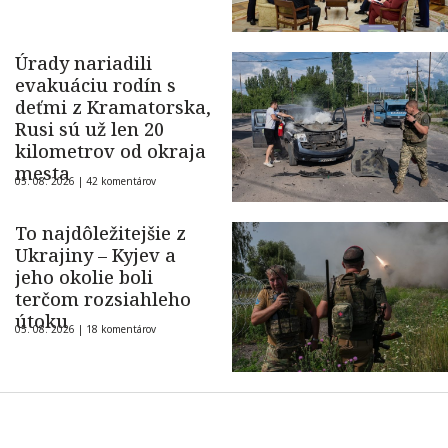
Úrady nariadili
evakuáciu rodín s
deťmi z Kramatorska,
Rusi sú už len 20
kilometrov od okraja
mesta
05. 08. 2026 |
42 komentárov
To najdôležitejšie z
Ukrajiny – Kyjev a
jeho okolie boli
terčom rozsiahleho
útoku
05. 08. 2026 |
18 komentárov