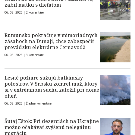
zabil matku s dieťaťom
06. 08. 2026 |
2 komentáre
Rumunsko pokračuje v mimoriadnych
zásahoch na Dunaji, chce zabezpečiť
prevádzku elektrárne Cernavodă
06. 08. 2026 |
3 komentáre
Lesné požiare sužujú balkánsky
polostrov. V Srbsku zomrel muž, ktorý
si v extrémnom suchu založil pri dome
oheň
06. 08. 2026 |
Žiadne komentáre
Šutaj Eštok: Pri dezerciách na Ukrajine
možno očakávať zvýšenú nelegálnu
migráciu