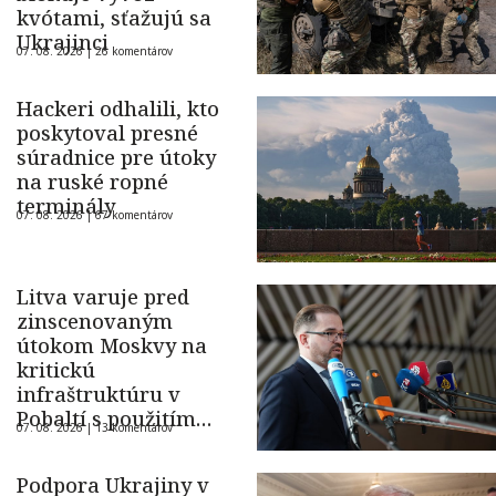
kvótami, sťažujú sa
Ukrajinci
07. 08. 2026 |
26 komentárov
Hackeri odhalili, kto
poskytoval presné
súradnice pre útoky
na ruské ropné
terminály
07. 08. 2026 |
67 komentárov
Litva varuje pred
zinscenovaným
útokom Moskvy na
kritickú
infraštruktúru v
Pobaltí s použitím
07. 08. 2026 |
13 komentárov
ukrajinského dronu
Podpora Ukrajiny v