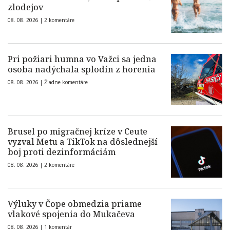
zlodejov
08. 08. 2026 |
2 komentáre
Pri požiari humna vo Važci sa jedna
osoba nadýchala splodín z horenia
08. 08. 2026 |
Žiadne komentáre
Brusel po migračnej kríze v Ceute
vyzval Metu a TikTok na dôslednejší
boj proti dezinformáciám
08. 08. 2026 |
2 komentáre
Výluky v Čope obmedzia priame
vlakové spojenia do Mukačeva
08. 08. 2026 |
1 komentár