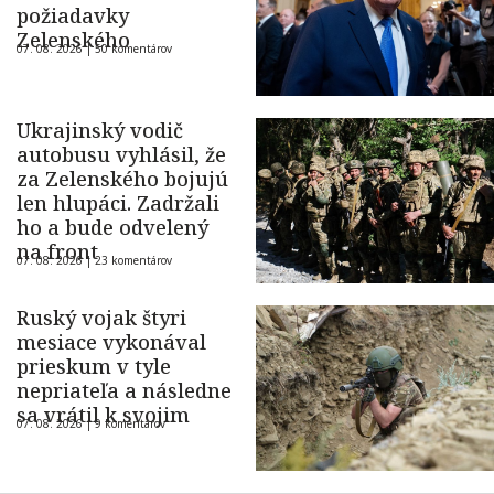
požiadavky
Zelenského
07. 08. 2026 |
50 komentárov
Ukrajinský vodič
autobusu vyhlásil, že
za Zelenského bojujú
len hlupáci. Zadržali
ho a bude odvelený
na front
07. 08. 2026 |
23 komentárov
Ruský vojak štyri
mesiace vykonával
prieskum v tyle
nepriateľa a následne
sa vrátil k svojim
07. 08. 2026 |
9 komentárov