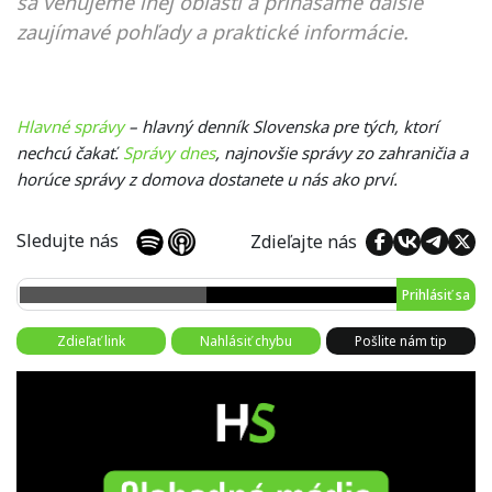
sa venujeme inej oblasti a prinášame ďalšie
zaujímavé pohľady a praktické informácie.
Hlavné správy
– hlavný denník Slovenska pre tých, ktorí
nechcú čakať.
Správy dnes
, najnovšie správy zo zahraničia a
horúce správy z domova dostanete u nás ako prví.
Sledujte nás
Zdieľajte nás
Prihlásiť sa
Zdieľať link
Nahlásiť chybu
Pošlite nám tip