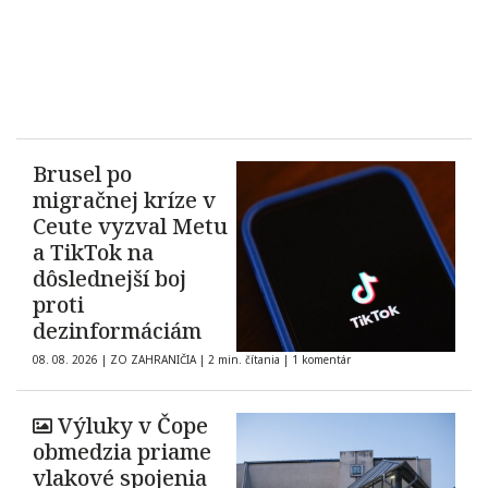
Brusel po
migračnej kríze v
Ceute vyzval Metu
a TikTok na
dôslednejší boj
proti
dezinformáciám
08. 08. 2026
|
ZO ZAHRANIČIA
|
2 min. čítania
|
1 komentár
Výluky v Čope
obmedzia priame
vlakové spojenia