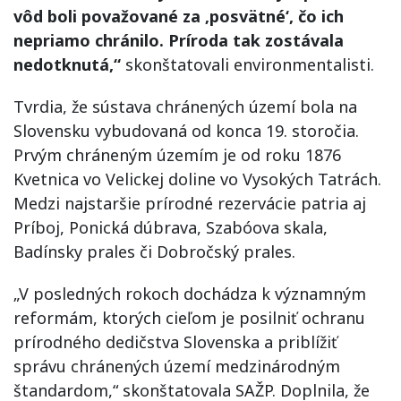
vôd boli považované za ‚posvätné‘, čo ich
nepriamo chránilo. Príroda tak zostávala
nedotknutá,“
skonštatovali environmentalisti.
Tvrdia, že sústava chránených území bola na
Slovensku vybudovaná od konca 19. storočia.
Prvým chráneným územím je od roku 1876
Kvetnica vo Velickej doline vo Vysokých Tatrách.
Medzi najstaršie prírodné rezervácie patria aj
Príboj, Ponická dúbrava, Szabóova skala,
Badínsky prales či Dobročský prales.
„V posledných rokoch dochádza k významným
reformám, ktorých cieľom je posilniť ochranu
prírodného dedičstva Slovenska a priblížiť
správu chránených území medzinárodným
štandardom,“ skonštatovala SAŽP. Doplnila, že