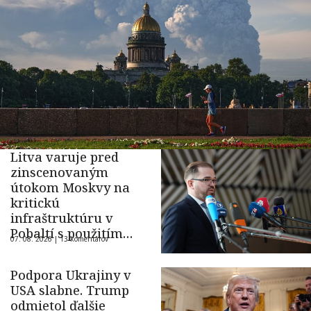
Litva varuje pred
zinscenovaným
útokom Moskvy na
kritickú
infraštruktúru v
Pobaltí s použitím
07. 08. 2026 |
13 komentárov
ukrajinského dronu
Podpora Ukrajiny v
USA slabne. Trump
odmietol ďalšie