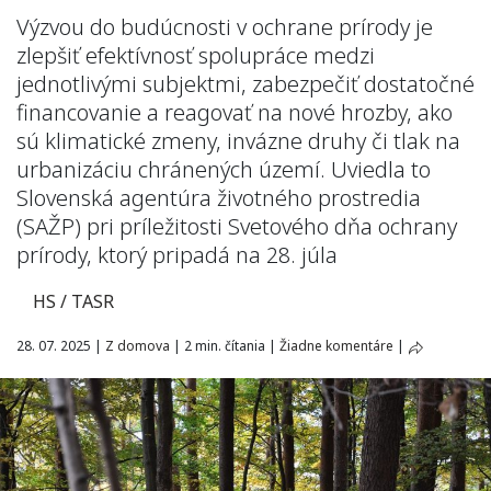
Výzvou do budúcnosti v ochrane prírody je
zlepšiť efektívnosť spolupráce medzi
jednotlivými subjektmi, zabezpečiť dostatočné
financovanie a reagovať na nové hrozby, ako
sú klimatické zmeny, invázne druhy či tlak na
urbanizáciu chránených území. Uviedla to
Slovenská agentúra životného prostredia
(SAŽP) pri príležitosti Svetového dňa ochrany
prírody, ktorý pripadá na 28. júla
HS / TASR
28. 07. 2025
|
Z domova
|
2 min. čítania
|
Žiadne komentáre
|