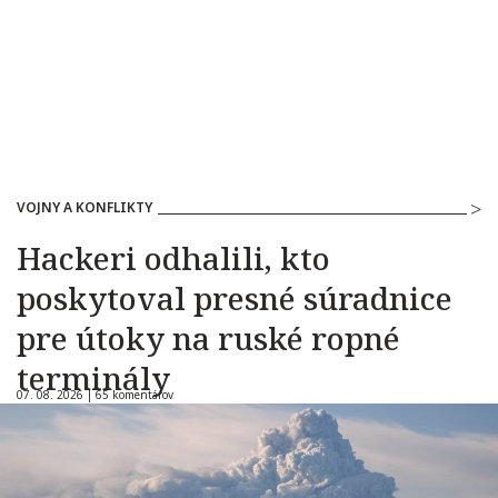
VOJNY A KONFLIKTY
Hackeri odhalili, kto
poskytoval presné súradnice
pre útoky na ruské ropné
terminály
07. 08. 2026 |
65 komentárov