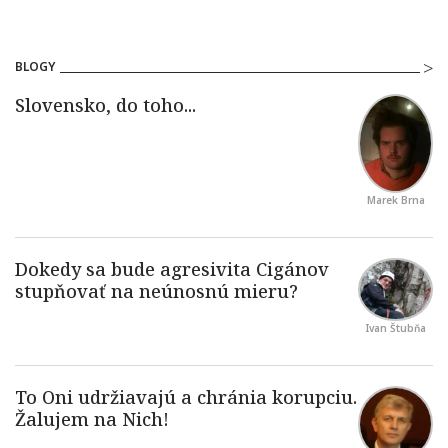
BLOGY
Marek Brna
Ivan Štubňa