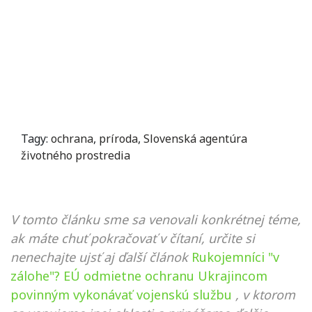
Tagy:
ochrana
,
príroda
,
Slovenská agentúra
životného prostredia
V tomto článku sme sa venovali konkrétnej téme,
ak máte chuť pokračovať v čítaní, určite si
nenechajte ujsť aj ďalší článok
Rukojemníci "v
zálohe"? EÚ odmietne ochranu Ukrajincom
povinným vykonávať vojenskú službu
, v ktorom