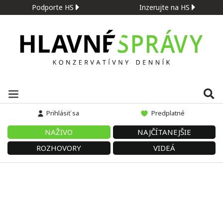
Podporte HS
Inzerujte na HS
Prihlásiť sa
Predplatné
NAŽIVO
NAJČÍTANEJŠIE
ROZHOVORY
VIDEÁ