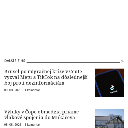
ĎALŠIE Z HS
Brusel po migračnej kríze v Ceute
vyzval Metu a TikTok na dôslednejší
boj proti dezinformáciám
08. 08. 2026 |
1 komentár
Výluky v Čope obmedzia priame
vlakové spojenia do Mukačeva
08. 08. 2026 |
1 komentár