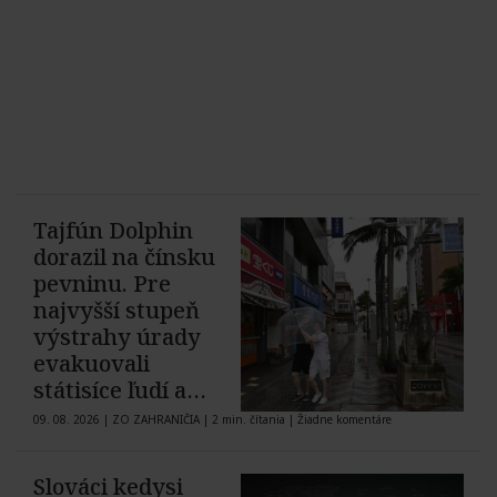
Tajfún Dolphin
dorazil na čínsku
pevninu. Pre
najvyšší stupeň
výstrahy úrady
evakuovali
státisíce ľudí a
zrušili tisícky letov
09. 08. 2026
|
ZO ZAHRANIČIA
|
2 min. čítania
|
Žiadne komentáre
Slováci kedysi