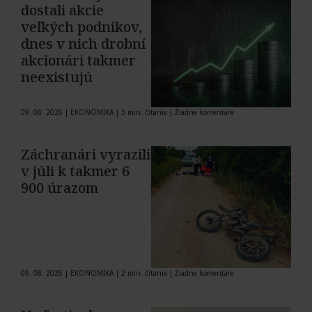
dostali akcie
veľkých podnikov,
dnes v nich drobní
akcionári takmer
neexistujú
09. 08. 2026
|
EKONOMIKA
|
3 min. čítania
|
Žiadne komentáre
Záchranári vyrazili
v júli k takmer 6
900 úrazom
09. 08. 2026
|
EKONOMIKA
|
2 min. čítania
|
Žiadne komentáre