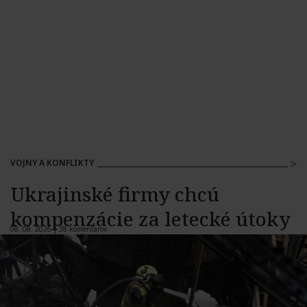
VOJNY A KONFLIKTY
Ukrajinské firmy chcú
kompenzácie za letecké útoky
08. 08. 2026 |
38 komentárov