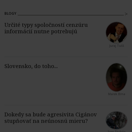
BLOGY
Juraj Tušš
Marek Brna
Ivan Štubňa