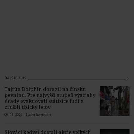
ĎALŠIE Z HS
Tajfún Dolphin dorazil na čínsku
pevninu. Pre najvyšší stupeň výstrahy
úrady evakuovali státisíce ľudí a
zrušili tisícky letov
09. 08. 2026 |
Žiadne komentáre
Slováci kedysi dostali akcie veľkých