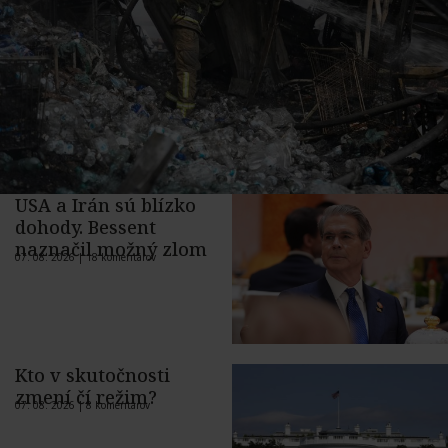
USA a Irán sú blízko
dohody. Bessent
naznačil možný zlom
07. 08. 2026 |
18 komentárov
Kto v skutočnosti
zmení čí režim?
07. 08. 2026 |
8 komentárov