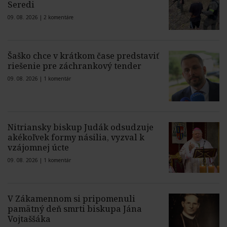
Seredi
09. 08. 2026 |
2 komentáre
Šaško chce v krátkom čase predstaviť
riešenie pre záchrankový tender
09. 08. 2026 |
1 komentár
Nitriansky biskup Judák odsudzuje
akékoľvek formy násilia, vyzval k
vzájomnej úcte
09. 08. 2026 |
1 komentár
V Zákamennom si pripomenuli
pamätný deň smrti biskupa Jána
Vojtaššáka