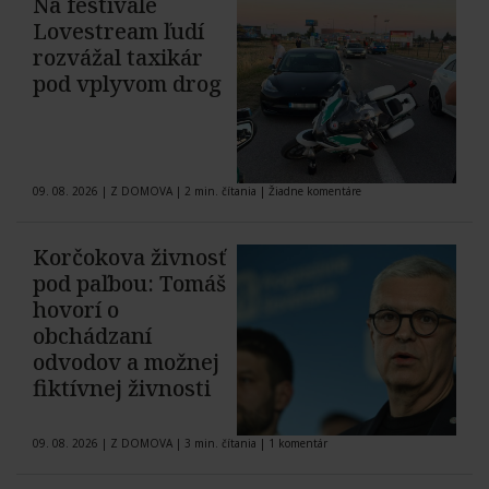
Na festivale
Lovestream ľudí
rozvážal taxikár
pod vplyvom drog
09. 08. 2026
|
Z DOMOVA
|
2 min. čítania
|
Žiadne komentáre
Korčokova živnosť
pod paľbou: Tomáš
hovorí o
obchádzaní
odvodov a možnej
fiktívnej živnosti
09. 08. 2026
|
Z DOMOVA
|
3 min. čítania
|
1 komentár