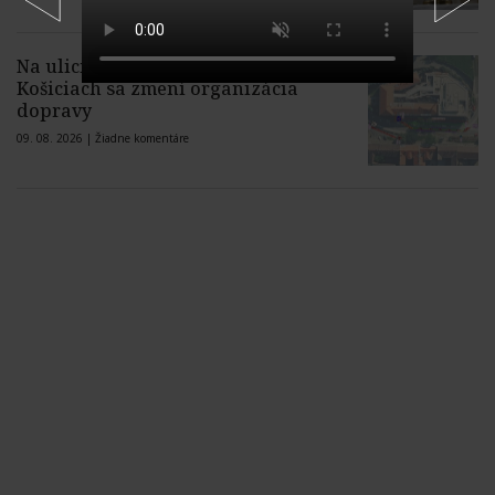
Na ulici Protifašistických bojovníkov v
Košiciach sa zmení organizácia
dopravy
09. 08. 2026 |
Žiadne komentáre