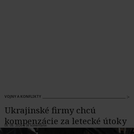
VOJNY A KONFLIKTY
Ukrajinské firmy chcú
kompenzácie za letecké útoky
08. 08. 2026 |
38 komentárov