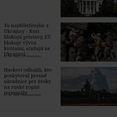
To najdôležitejšie z
Ukrajiny – Rusi
blokujú prístavy, EÚ
blokuje vývoz
kvótami, sťažujú sa
Ukrajinci
07. 08. 2026 |
26 komentárov
Hackeri odhalili, kto
poskytoval presné
súradnice pre útoky
na ruské ropné
terminály
07. 08. 2026 |
69 komentárov