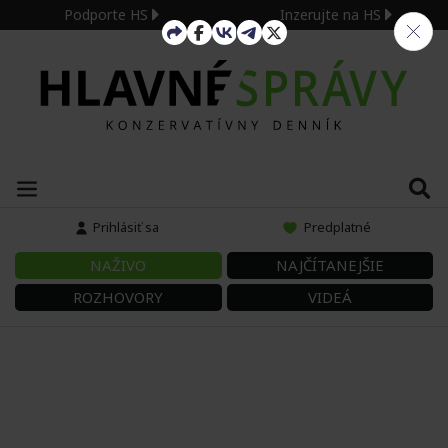
Podporte HS
Inzerujte na HS
Prihlásiť sa
Predplatné
NAŽIVO
NAJČÍTANEJŠIE
ROZHOVORY
VIDEÁ