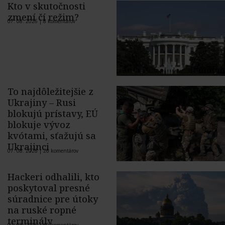
Kto v skutočnosti
zmení čí režim?
07. 08. 2026 |
8 komentárov
To najdôležitejšie z
Ukrajiny – Rusi
blokujú prístavy, EÚ
blokuje vývoz
kvótami, sťažujú sa
Ukrajinci
07. 08. 2026 |
26 komentárov
Hackeri odhalili, kto
poskytoval presné
súradnice pre útoky
na ruské ropné
terminály