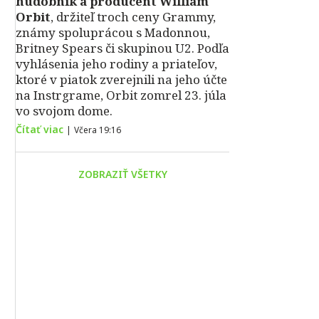
hudobník a producent William
Orbit
, držiteľ troch ceny Grammy,
známy spoluprácou s Madonnou,
Britney Spears či skupinou U2. Podľa
vyhlásenia jeho rodiny a priateľov,
ktoré v piatok zverejnili na jeho účte
na Instrgrame, Orbit zomrel 23. júla
vo svojom dome.
Čítať viac
|
Včera 19:16
ZOBRAZIŤ VŠETKY