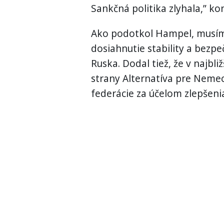
Sankčná
politika
zlyhala
,
”
kon
Ako
podotkol
Hampel
,
musí
dosiahnutie
stability
a bezpe
Ruska
.
Dodal
tiež
,
že
v najbliž
strany
Alternatíva
pre
Neme
federácie
za účelom zlepšeni