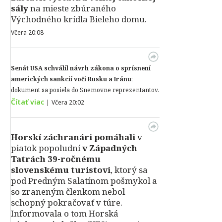
sály
na mieste zbúraného
Východného krídla Bieleho domu.
Včera 20:08
Senát USA schválil návrh zákona o sprísnení
amerických sankcií voči Rusku a Iránu
;
dokument sa posiela do Snemovne reprezentantov.
Čítať viac
|
Včera 20:02
Horskí záchranári pomáhali
v
piatok popoludní
v Západných
Tatrách 39-ročnému
slovenskému turistovi
, ktorý sa
pod Predným Salatínom pošmykol a
so zraneným členkom nebol
schopný pokračovať v túre.
Informovala o tom Horská