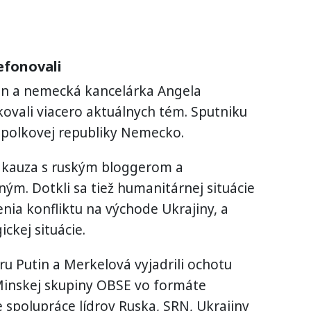
efonovali
in
a
nemecká
kancelárka
Angela
kovali
viacero
aktuálnych
tém
.
Sputniku
polkovej
republiky Nemecko
.
kauza
s ruským
bloggerom
a
ľným
.
D
otkli
sa tiež
humanitárnej situácie
šenia
konfliktu na
východe
Ukrajiny
,
a
ickej
situácie
.
ru
Putin
a
Merkelová
vyjadrili
ochotu
inskej
skupiny OBSE
vo
formáte
e spolupráce
lídrov
Ruska
,
SRN
,
Ukrajiny