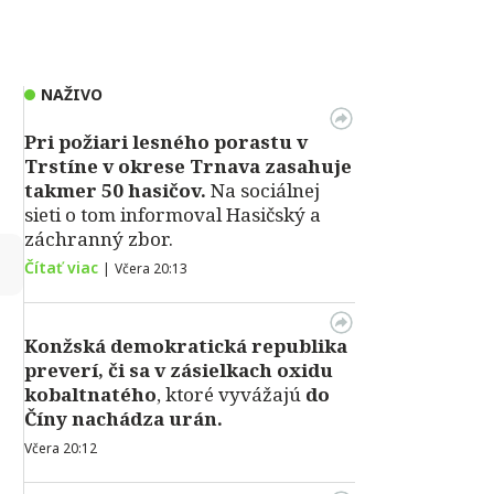
NAŽIVO
Pri požiari lesného porastu v
Trstíne v okrese Trnava zasahuje
takmer 50 hasičov.
Na sociálnej
sieti o tom informoval Hasičský a
záchranný zbor.
↻
Čítať viac
|
Včera 20:13
Konžská demokratická republika
preverí, či sa v zásielkach oxidu
kobaltnatého
, ktoré vyvážajú
do
Číny nachádza urán.
Včera 20:12