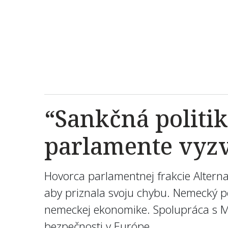
“Sankčná politi
parlamente vyzv
Hovorca
parlamentnej
frakcie
Alterna
aby
priznala
svoju chybu
.
Nemecký
p
nemeckej
ekonomike.
Spolupráca
s
M
bezpečnosti v Európe