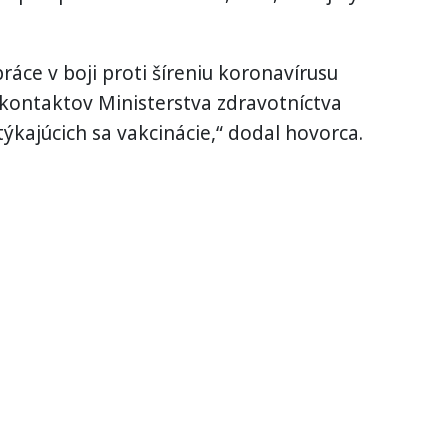
ráce v boji
proti
šíreniu
koronavírusu
kontaktov
Ministerstva
zdravotníctva
týkajúcich sa
vakcinácie
,
“
dodal
hovorca
.