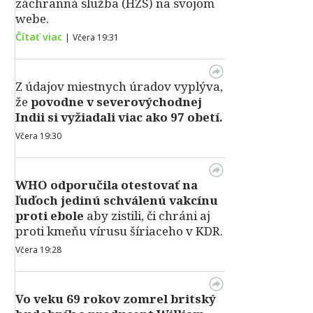
záchranná služba (HZS) na svojom
webe.
Čítať viac
|
Včera 19:31
Z údajov miestnych úradov vyplýva,
že
povodne v severovýchodnej
Indii si vyžiadali viac ako 97 obetí.
Včera 19:30
WHO odporučila otestovať na
ľuďoch jedinú schválenú vakcínu
proti ebole
aby zistili, či chráni aj
proti kmeňu vírusu šíriaceho v KDR.
Včera 19:28
Vo veku 69 rokov zomrel britský