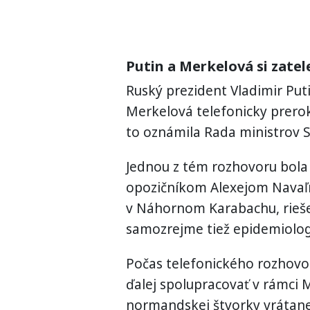
Putin a Merkelová si zatel
Ruský
prezident
Vladimir
Put
Merkelová
telefonicky
pre
ro
to oznámila
Rada ministrov
S
Jednou z tém
rozhovoru
bola
opozičníkom
Alexejom
Nava
v Náhornom
Karabachu
, rie
samozrejme tiež
epidemiolog
Počas
telefonického
rozhovo
ďalej
spolupracovať
v
rámci
M
normandskej
štvorky
vrátan