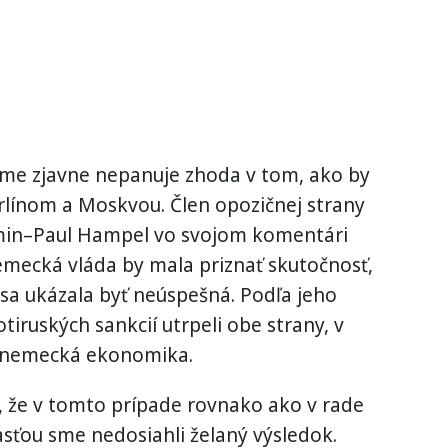
eme
zjavne
nepanuje
zhoda v tom
,
ako by
rlínom
a
Moskvou
.
Člen
opozičnej
strany
min
–
Paul
Hampel
vo
svojom komentári
emecká
vláda by mala
priznať
skutočnosť
,
sa ukázala
byť
neúspešná
.
Podľa jeho
otiruských
sankcií
utrpeli
obe strany
,
v
nemecká
ekonomika
.
,
že v tomto prípade
rovnako ako v
rade
asťou
sme nedosiahli
želaný výsledok
.