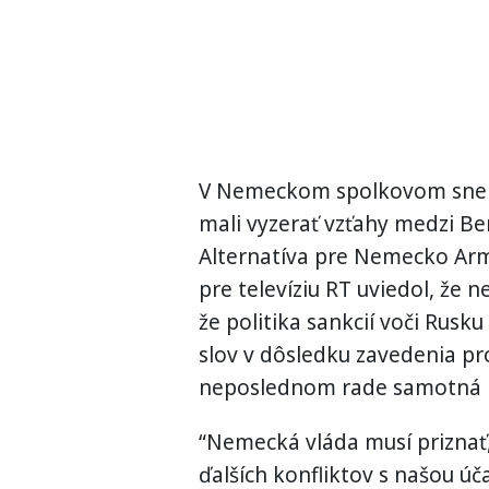
V
Nemeckom
spolkovom
sn
mali
vyzerať
vzťahy
medzi
Be
Alternatíva
pre
Nemecko
Ar
pre
televíziu
RT
uviedol
,
že n
že politika sankcií
voči Rusku
slov v
dôsledku zavedenia
pr
neposlednom
rade
samotná
“
Nemecká
vláda musí
priznať
ďalších
konfliktov
s
našou úč