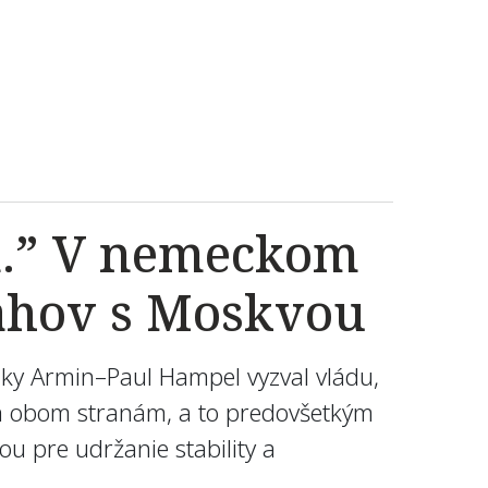
la.” V nemeckom
ťahov s Moskvou
iky
Armin
–
Paul
Hampel
vyzval vládu
,
a
obom
stranám
,
a
to
predovšetkým
ou
pre udržanie stability
a