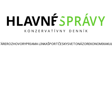
TÁRE
ROZHOVORY
PRIAMA LINKA
ŠPORT
ČESKY
SVETONÁZOR
EKONOMIKA
KU