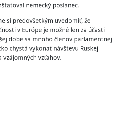
štatoval
nemecký
poslanec
.
me
si predovšetkým
uvedomiť
,
že
čnosti v Európe
je možné len
za
účasti
šej
dobe sa mnoho
členov
parlamentnej
cko
chystá
vykonať návštevu
Ruskej
a
vzájomných
vzťahov.