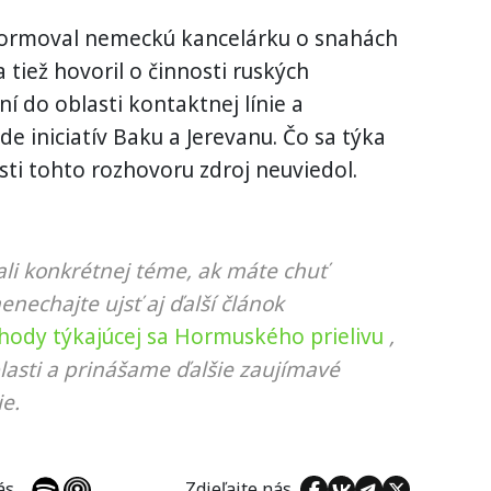
formoval
nemeckú
kancelárku
o snahách
a
tiež
hovoril o
činnosti
ruských
ní do
oblasti
kontaktnej
línie
a
ade
iniciatív
Baku
a
Jerevanu
.
Čo sa týka
sti
tohto rozhovoru
zdroj
neuviedol
.
li konkrétnej téme, ak máte chuť
nenechajte ujsť aj ďalší článok
hody týkajúcej sa Hormuského prielivu
,
lasti a prinášame ďalšie zaujímavé
e.
 nás
Zdieľajte nás