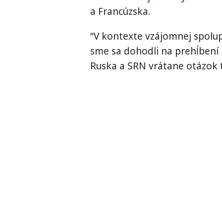
a
Francúzska.
“
V
kontexte
vzájomnej
spolup
sme sa dohodli
na
prehĺbení
Ruska
a
SRN
vrátane otázok 