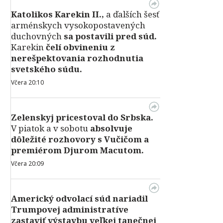
Katolikos Karekin II.,
a ďalších šesť
arménskych vysokopostavených
duchovných
sa postavili pred súd.
Karekin
čelí obvineniu z
nerešpektovania rozhodnutia
svetského súdu.
Včera 20:10
Zelenskyj pricestoval do Srbska.
V piatok a v sobotu
absolvuje
dôležité rozhovory s Vučičom a
premiérom Djurom Macutom.
Včera 20:09
Americký odvolací súd nariadil
Trumpovej administratíve
zastaviť výstavbu veľkej tanečnej