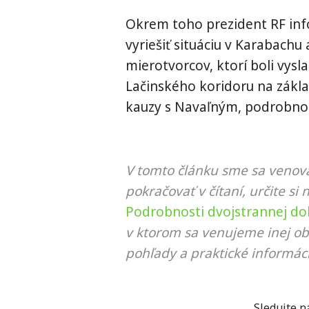
Okrem
toho
prezident
RF
in
vyriešiť
situáciu
v
Karabachu
mierotvorcov
,
ktorí boli
vysla
Lačinského
koridoru
na
zákl
kauzy
s
Navaľným
,
podrobno
V tomto článku sme sa venova
pokračovať v čítaní, určite si 
Podrobnosti dvojstrannej do
v ktorom sa venujeme inej ob
pohľady a praktické informáci
Sledujte