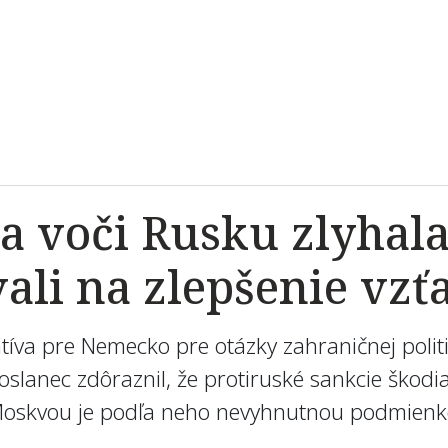
ka voči Rusku zlyha
ali na zlepšenie vz
tíva
pre
Nemecko
pre
otázky
zahraničnej polit
oslanec
zdôraznil
,
že
protiruské
sankcie
škodi
oskvou
je podľa neho
nevyhnutnou
podmienk