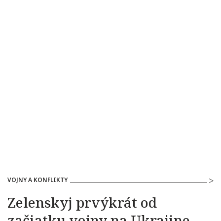
VOJNY A KONFLIKTY
Zelenskyj prvýkrát od
začiatku vojny na Ukrajine