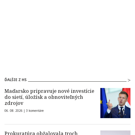
ĎALŠIE Z HS
Maďarsko pripravuje nové investície
do sietí, úložísk a obnoviteľných
zdrojov
06. 08. 2026 |
3 komentáre
Prokuratúra obžalovala troch