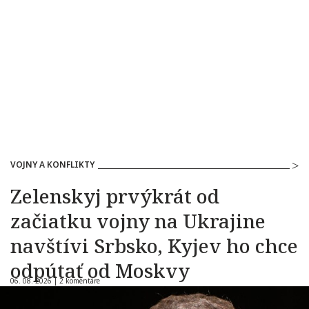
VOJNY A KONFLIKTY
Zelenskyj prvýkrát od
začiatku vojny na Ukrajine
navštívi Srbsko, Kyjev ho chce
odpútať od Moskvy
06. 08. 2026 |
2 komentáre