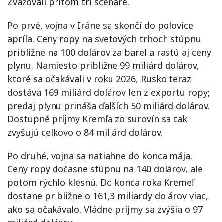
Zvažovali pritom tri scenáre.
Po prvé, vojna v Iráne sa skončí do polovice
apríla. Ceny ropy na svetových trhoch stúpnu
približne na 100 dolárov za barel a rastú aj ceny
plynu. Namiesto približne 99 miliárd dolárov,
ktoré sa očakávali v roku 2026, Rusko teraz
dostáva 169 miliárd dolárov len z exportu ropy;
predaj plynu prináša ďalších 50 miliárd dolárov.
Dostupné príjmy Kremľa zo surovín sa tak
zvyšujú celkovo o 84 miliárd dolárov.
Po druhé, vojna sa natiahne do konca mája.
Ceny ropy dočasne stúpnu na 140 dolárov, ale
potom rýchlo klesnú. Do konca roka Kremeľ
dostane približne o 161,3 miliardy dolárov viac,
ako sa očakávalo. Vládne príjmy sa zvýšia o 97