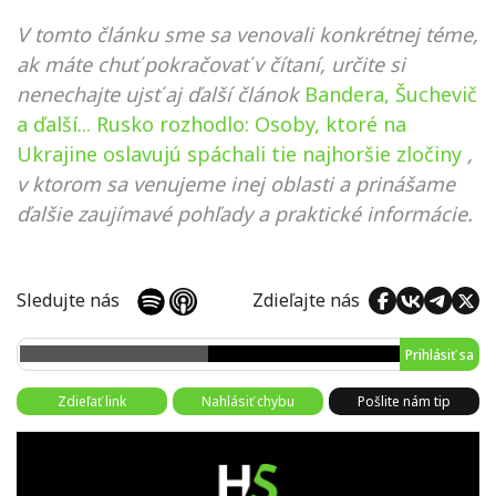
V tomto článku sme sa venovali konkrétnej téme,
ak máte chuť pokračovať v čítaní, určite si
nenechajte ujsť aj ďalší článok
Bandera, Šuchevič
a ďalší... Rusko rozhodlo: Osoby, ktoré na
Ukrajine oslavujú spáchali tie najhoršie zločiny
,
v ktorom sa venujeme inej oblasti a prinášame
ďalšie zaujímavé pohľady a praktické informácie.
Sledujte nás
Zdieľajte nás
Prihlásiť sa
Zdieľať link
Nahlásiť chybu
Pošlite nám tip