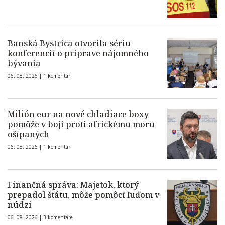
Banská Bystrica otvorila sériu
konferencií o príprave nájomného
bývania
06. 08. 2026 |
1 komentár
Milión eur na nové chladiace boxy
pomôže v boji proti africkému moru
ošípaných
06. 08. 2026 |
1 komentár
Finančná správa: Majetok, ktorý
prepadol štátu, môže pomôcť ľuďom v
núdzi
06. 08. 2026 |
3 komentáre