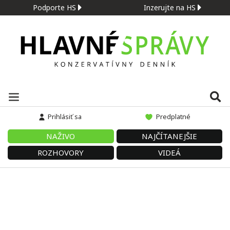
Podporte HS
Inzerujte na HS
Prihlásiť sa
Predplatné
NAŽIVO
NAJČÍTANEJŠIE
ROZHOVORY
VIDEÁ