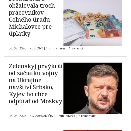
obžalovala troch
pracovníkov
Colného úradu
Michalovce pre
úplatky
06. 08. 2026
|
REGIÓNY
|
1 min. čítania
|
1 komentár
Zelenskyj prvýkrát
od začiatku vojny
na Ukrajine
navštívi Srbsko,
Kyjev ho chce
odpútať od Moskvy
06. 08. 2026
|
ZO ZAHRANIČIA
|
1 min. čítania
|
2 komentáre