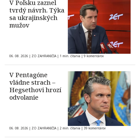
V Poľsku zaznel
tvrdý návrh. Týka
sa ukrajinských
mužov
06. 08. 2026
|
ZO ZAHRANIČIA
|
1 min. čítania
|
9 komentárov
V Pentagóne
vládne strach –
Hegsethovi hrozí
odvolanie
06. 08. 2026
|
ZO ZAHRANIČIA
|
2 min. čítania
|
39 komentárov