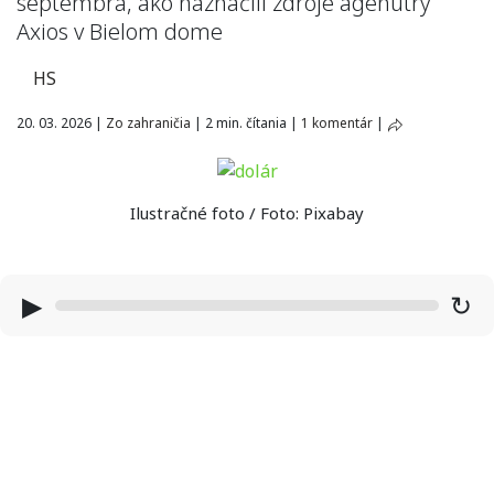
septembra, ako naznačili zdroje agenútry
Axios v Bielom dome
HS
20. 03. 2026
|
Zo zahraničia
|
2 min. čítania
|
1 komentár
|
Ilustračné foto / Foto: Pixabay
▶
↻