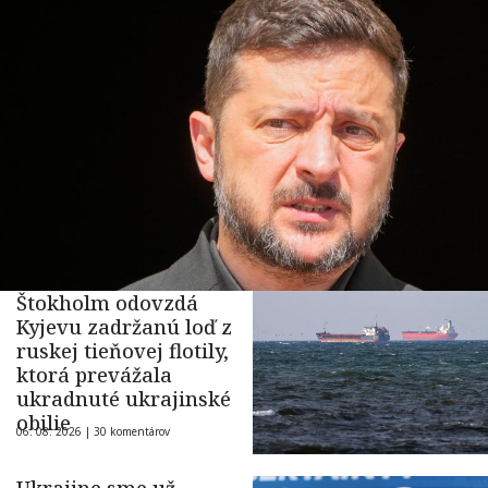
Štokholm odovzdá
Kyjevu zadržanú loď z
ruskej tieňovej flotily,
ktorá prevážala
ukradnuté ukrajinské
obilie
06. 08. 2026 |
30 komentárov