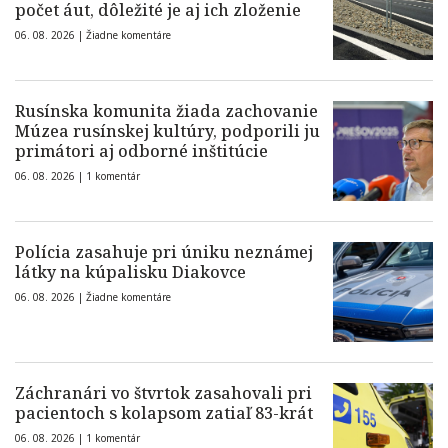
počet áut, dôležité je aj ich zloženie
06. 08. 2026 |
Žiadne komentáre
Rusínska komunita žiada zachovanie
Múzea rusínskej kultúry, podporili ju
primátori aj odborné inštitúcie
06. 08. 2026 |
1 komentár
Polícia zasahuje pri úniku neznámej
látky na kúpalisku Diakovce
06. 08. 2026 |
Žiadne komentáre
Záchranári vo štvrtok zasahovali pri
pacientoch s kolapsom zatiaľ 83-krát
06. 08. 2026 |
1 komentár