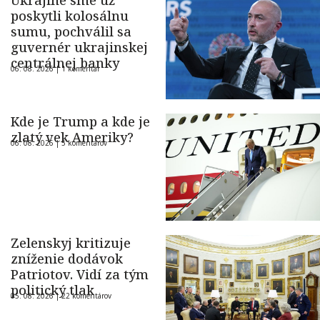
Ukrajine sme už
poskytli kolosálnu
sumu, pochválil sa
guvernér ukrajinskej
centrálnej banky
06. 08. 2026 |
1 komentár
Kde je Trump a kde je
zlatý vek Ameriky?
06. 08. 2026 |
5 komentárov
Zelenskyj kritizuje
zníženie dodávok
Patriotov. Vidí za tým
politický tlak
05. 08. 2026 |
22 komentárov