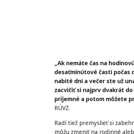
„Ak nemáte čas na hodinovú 
desaťminútové časti počas d
nabité dni a večer ste už un
zacvičiť si najprv dvakrát do
príjemné a potom môžete pri
RÚVZ.
Radí tiež premyslieť si zabe
môžu zmeniť na rodinné alebo