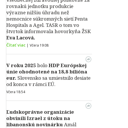
rovnakú jednotku produkcie
výrazne nižšiu úhradu než
nemocnice súkromných sietí Penta
Hospitals a Agel. TASR o tom vo
štvrtok informovala hovorkyňa ŽSK
Eva Lacová.
Čítať viac
|
Včera 19:08
V roku 2025
bolo
HDP
Európskej
únie ohodnotené na 18,8 bilióna
eur.
Slovensko sa umiestnilo desiate
od konca v rámci EÚ.
Včera 18:54
Ľudskoprávne organizácie
obvinili Izrael z útoku na
libanonskú novinárku
Amál