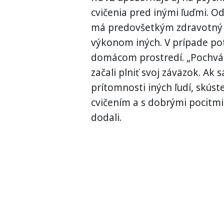
cvičenia pred inými ľuďmi. Od
má predovšetkým zdravotný 
výkonom iných. V prípade po
domácom prostredí. „Pochváľt
začali plniť svoj záväzok. Ak s
prítomnosti iných ľudí, skúst
cvičením a s dobrými pocitmi
dodali.