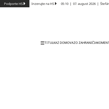
Podporte HS
Inzerujte na HS
05:10
|
07. august 2026
|
Štefá
TITULKA
Z DOMOVA
ZO ZAHRANIČIA
KOMEN