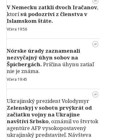
V Nemecku zatkli dvoch Iračanov
,
ktorí
sú podozriví z členstva v
Islamskom štáte.
Včera 19:56
Nórske úrady zaznamenali
nezvyčajný úhyn sobov na
Špicbergách.
Príčina úhynu zatiaľ
nie je známa.
Včera 19:45
Ukrajinský prezident Volodymyr
Zelenskyj v sobotu prvýkrát od
začiatku vojny na Ukrajine
navštívi Srbsko
, oznámil vo štvrtok
agentúre AFP vysokopostavený
ukrajinský predstaviteľ. Návšteva