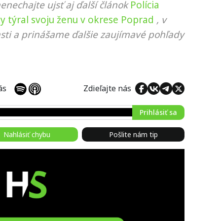
nenechajte ujsť aj ďalší článok
Polícia
ky týral svoju ženu v okrese Poprad
, v
sti a prinášame ďalšie zaujímavé pohľady
 nás
Zdieľajte nás
Prihlásiť sa
Nahlásiť chybu
Pošlite nám tip