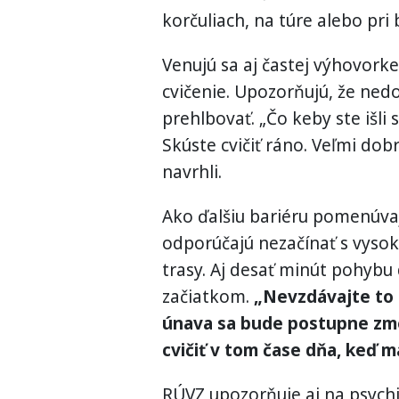
korčuliach, na túre alebo pri 
Venujú sa aj častej výhovorke,
cvičenie. Upozorňujú, že ne
prehlbovať. „Čo keby ste išli
Skúste cvičiť ráno. Veľmi dob
navrhli.
Ako ďalšiu bariéru pomenúvaj
odporúčajú nezačínať s vysoký
trasy. Aj desať minút pohyb
začiatkom.
„Nevzdávajte to a
únava sa bude postupne zme
cvičiť v tom čase dňa, keď m
RÚVZ upozorňuje aj na psychi