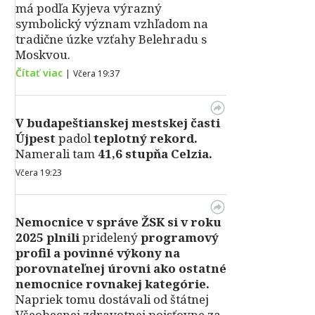
má podľa Kyjeva výrazný
symbolický význam vzhľadom na
tradične úzke vzťahy Belehradu s
Moskvou.
Čítať viac
|
Včera 19:37
V
budapeštianskej mestskej časti
Újpest
padol
teplotný rekord.
Namerali tam
41,6 stupňa Celzia.
Včera 19:23
Nemocnice v správe ŽSK si v roku
2025 plnili
pridelený
programový
profil a povinné výkony na
porovnateľnej úrovni ako ostatné
nemocnice rovnakej kategórie.
Napriek tomu dostávali od štátnej
Všeobecnej zdravotnej poisťovne za