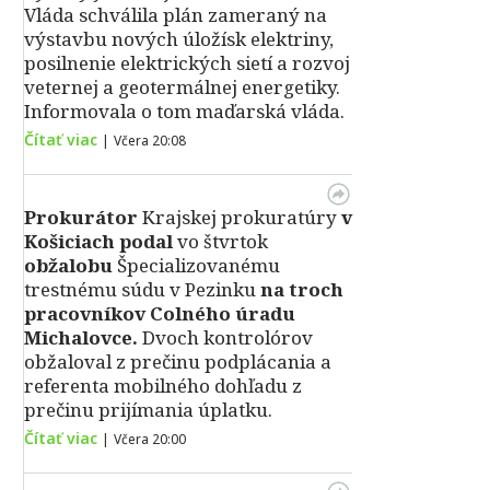
Vláda schválila plán zameraný na
výstavbu nových úložísk elektriny,
posilnenie elektrických sietí a rozvoj
veternej a geotermálnej energetiky.
Informovala o tom maďarská vláda.
Čítať viac
|
Včera 20:08
Prokurátor
Krajskej prokuratúry
v
Košiciach podal
vo štvrtok
obžalobu
Špecializovanému
trestnému súdu v Pezinku
na troch
pracovníkov Colného úradu
Michalovce.
Dvoch kontrolórov
obžaloval z prečinu podplácania a
referenta mobilného dohľadu z
prečinu prijímania úplatku.
Čítať viac
|
Včera 20:00