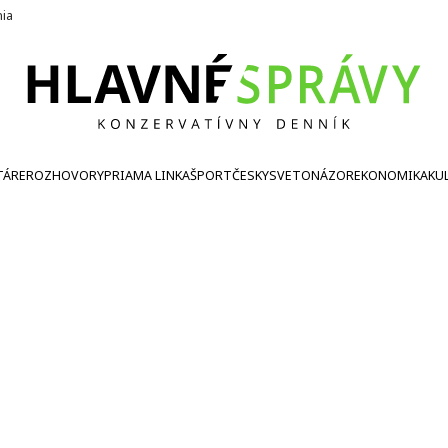
nia
TÁRE
ROZHOVORY
PRIAMA LINKA
ŠPORT
ČESKY
SVETONÁZOR
EKONOMIKA
KU