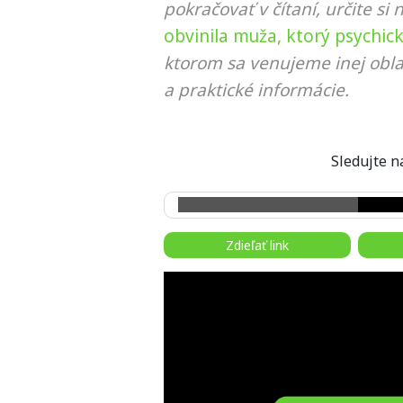
pokračovať v čítaní, určite si 
obvinila muža, ktorý psychic
ktorom sa venujeme inej obla
a praktické informácie.
Sledujte
Zdieľať link