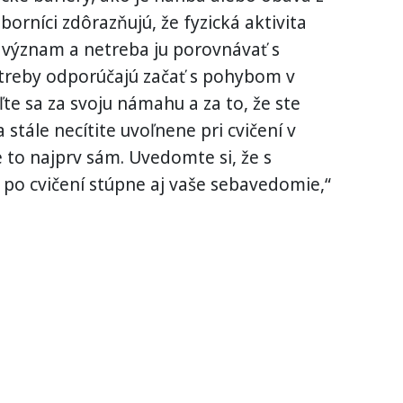
borníci zdôrazňujú, že fyzická aktivita
význam a netreba ju porovnávať s
treby odporúčajú začať s pohybom v
e sa za svoju námahu a za to, že ste
a stále necítite uvoľnene pri cvičení v
e to najprv sám. Uvedomte si, že s
 po cvičení stúpne aj vaše sebavedomie,“