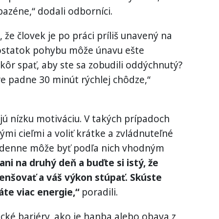
bazéne,“ dodali odborníci.
 že človek je po práci príliš unavený na
dostatok pohybu môže únavu ešte
 skôr spať, aby ste sa zobudili oddýchnutý?
re padne 30 minút rýchlej chôdze,“
ú nízku motiváciu. V takých prípadoch
mi cieľmi a voliť krátke a zvládnuteľné
u denne môže byť podľa nich vhodným
ni na druhý deň a buďte si istý, že
nšovať a váš výkon stúpať. Skúste
áte viac energie,“
poradili.
cké bariéry, ako je hanba alebo obava z