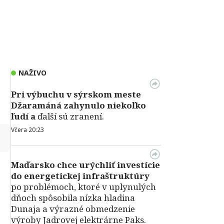
NAŽIVO
Pri výbuchu v
sýrskom meste
Džaramáná zahynulo niekoľko
ľudí a
ďalší sú zranení.
Včera 20:23
↻
Maďarsko chce urýchliť investície
do energetickej infraštruktúry
po problémoch, ktoré v uplynulých
dňoch spôsobila nízka hladina
Dunaja a výrazné obmedzenie
výroby Jadrovej elektrárne Paks.