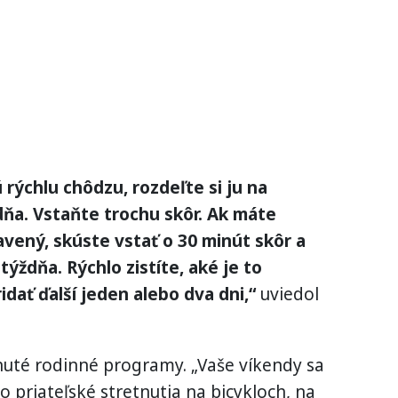
rýchlu chôdzu, rozdeľte si ju na
ňa. Vstaňte trochu skôr. Ak máte
avený, skúste vstať o 30 minút skôr a
 týždňa. Rýchlo zistíte, aké je to
dať ďalší jeden alebo dva dni,“
uviedol
hnuté rodinné programy. „Vaše víkendy sa
 priateľské stretnutia na bicykloch, na