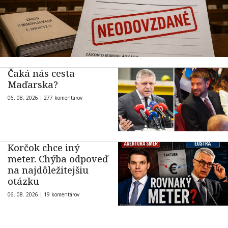
Čaká nás cesta
Maďarska?
06. 08. 2026 |
277 komentárov
Korčok chce iný
meter. Chýba odpoveď
na najdôležitejšiu
otázku
06. 08. 2026 |
19 komentárov