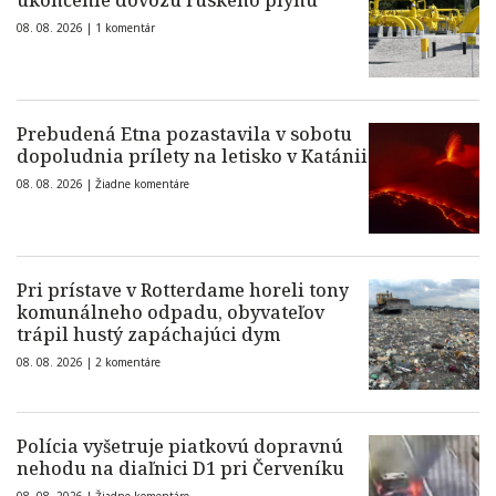
ukončenie dovozu ruského plynu
08. 08. 2026 |
1 komentár
Prebudená Etna pozastavila v sobotu
dopoludnia prílety na letisko v Katánii
08. 08. 2026 |
Žiadne komentáre
Pri prístave v Rotterdame horeli tony
komunálneho odpadu, obyvateľov
trápil hustý zapáchajúci dym
08. 08. 2026 |
2 komentáre
Polícia vyšetruje piatkovú dopravnú
nehodu na diaľnici D1 pri Červeníku