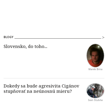
BLOGY
Marek Brna
Ivan Štubňa