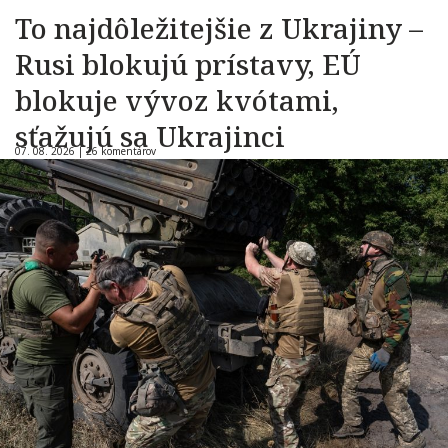
To najdôležitejšie z Ukrajiny –
Rusi blokujú prístavy, EÚ
blokuje vývoz kvótami,
sťažujú sa Ukrajinci
07. 08. 2026 |
26 komentárov