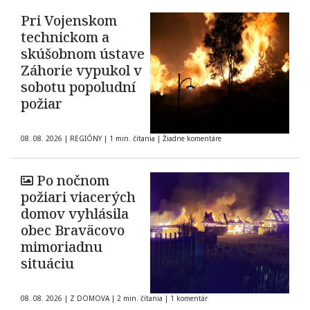
Pri Vojenskom
technickom a
skúšobnom ústave
Záhorie vypukol v
sobotu popoludní
požiar
08. 08. 2026
|
REGIÓNY
|
1 min. čítania
|
Žiadne komentáre
Po nočnom
požiari viacerých
domov vyhlásila
obec Braväcovo
mimoriadnu
situáciu
08. 08. 2026
|
Z DOMOVA
|
2 min. čítania
|
1 komentár