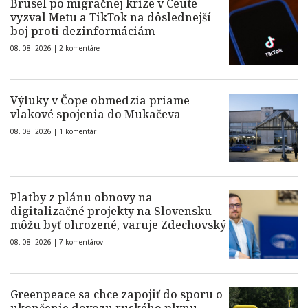
Brusel po migračnej kríze v Ceute
vyzval Metu a TikTok na dôslednejší
boj proti dezinformáciám
08. 08. 2026 |
2 komentáre
Výluky v Čope obmedzia priame
vlakové spojenia do Mukačeva
08. 08. 2026 |
1 komentár
Platby z plánu obnovy na
digitalizačné projekty na Slovensku
môžu byť ohrozené, varuje Zdechovský
08. 08. 2026 |
7 komentárov
Greenpeace sa chce zapojiť do sporu o