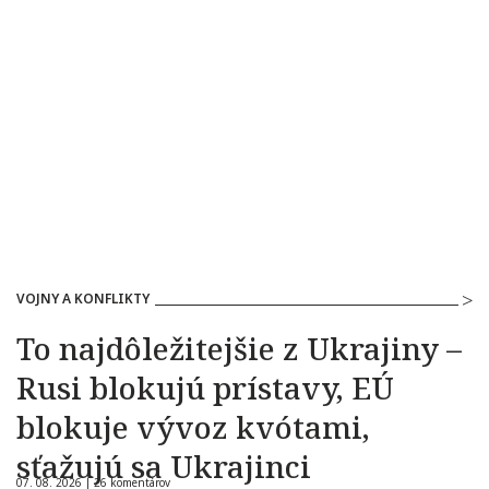
VOJNY A KONFLIKTY
To najdôležitejšie z Ukrajiny –
Rusi blokujú prístavy, EÚ
blokuje vývoz kvótami,
sťažujú sa Ukrajinci
07. 08. 2026 |
26 komentárov