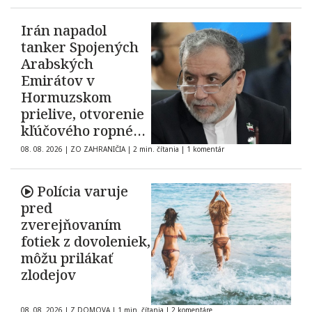
Irán napadol
tanker Spojených
Arabských
Emirátov v
Hormuzskom
prielive, otvorenie
kľúčového ropného
koridoru ostáva
08. 08. 2026
|
ZO ZAHRANIČIA
|
2 min. čítania
|
1 komentár
neisté
Polícia varuje
pred
zverejňovaním
fotiek z dovoleniek,
môžu prilákať
zlodejov
08. 08. 2026
|
Z DOMOVA
|
1 min. čítania
|
2 komentáre