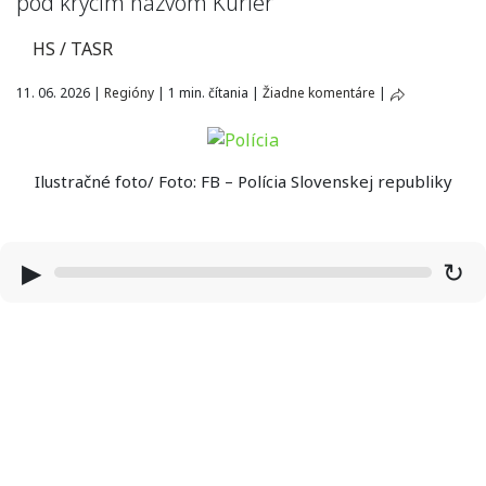
pod krycím názvom Kuriér
HS / TASR
11. 06. 2026
|
Regióny
|
1 min. čítania
|
Žiadne komentáre
|
Ilustračné foto/ Foto: FB – Polícia Slovenskej republiky
▶
↻