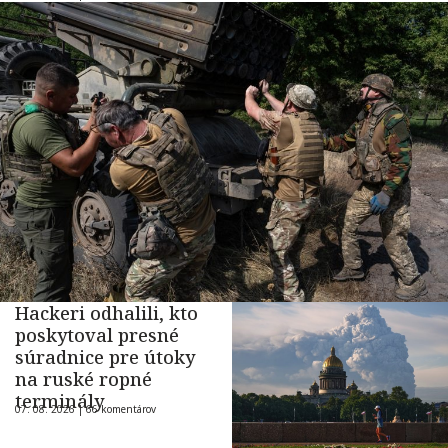
Hackeri odhalili, kto
poskytoval presné
súradnice pre útoky
na ruské ropné
terminály
07. 08. 2026 |
66 komentárov