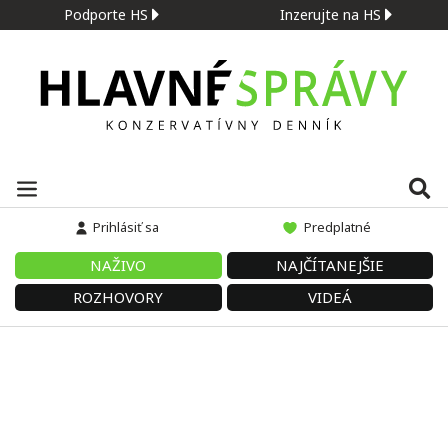
Podporte HS
Inzerujte na HS
Prihlásiť sa
Predplatné
NAŽIVO
NAJČÍTANEJŠIE
ROZHOVORY
VIDEÁ