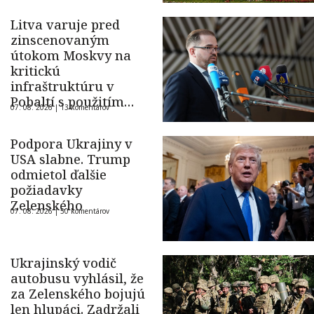
Litva varuje pred
zinscenovaným
útokom Moskvy na
kritickú
infraštruktúru v
Pobaltí s použitím
07. 08. 2026 |
13 komentárov
ukrajinského dronu
Podpora Ukrajiny v
USA slabne. Trump
odmietol ďalšie
požiadavky
Zelenského
07. 08. 2026 |
50 komentárov
Ukrajinský vodič
autobusu vyhlásil, že
za Zelenského bojujú
len hlupáci. Zadržali