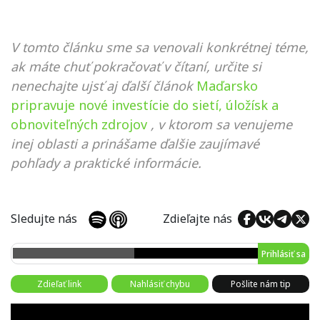
V tomto článku sme sa venovali konkrétnej téme,
ak máte chuť pokračovať v čítaní, určite si
nenechajte ujsť aj ďalší článok
Maďarsko
pripravuje nové investície do sietí, úložísk a
obnoviteľných zdrojov
, v ktorom sa venujeme
inej oblasti a prinášame ďalšie zaujímavé
pohľady a praktické informácie.
Sledujte nás
Zdieľajte nás
Prihlásiť sa
Zdieľať link
Nahlásiť chybu
Pošlite nám tip