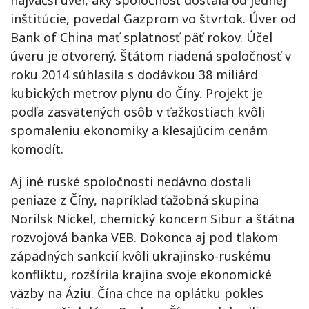
najväčší úver, aký spoločnosť dostala od jednej
inštitúcie, povedal Gazprom vo štvrtok. Úver od
Bank of China mať splatnosť päť rokov. Účel
úveru je otvorený. Štátom riadená spoločnosť v
roku 2014 súhlasila s dodávkou 38 miliárd
kubických metrov plynu do Číny. Projekt je
podľa zasvätených osôb v ťažkostiach kvôli
spomaleniu ekonomiky a klesajúcim cenám
komodít.
Aj iné ruské spoločnosti nedávno dostali
peniaze z Číny, napríklad ťažobná skupina
Norilsk Nickel, chemický koncern Sibur a štátna
rozvojová banka VEB. Dokonca aj pod tlakom
západných sankcií kvôli ukrajinsko-ruskému
konfliktu, rozšírila krajina svoje ekonomické
väzby na Áziu. Čína chce na oplátku pokles