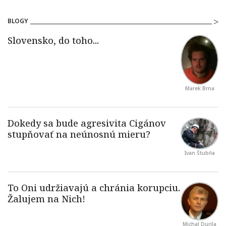
BLOGY
Marek Brna
Ivan Štubňa
Michal Durila