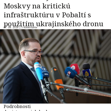
Moskvy na kritickú
infraštruktúru v Pobaltí s
použitím ukrajinského dronu
07. 08. 2026 |
5 komentárov
Podrobnosti