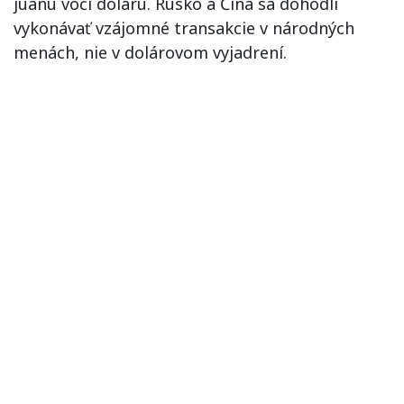
jüanu voči doláru. Rusko a Čína sa dohodli
vykonávať vzájomné transakcie v národných
menách, nie v dolárovom vyjadrení.