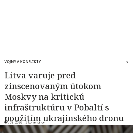
VOJNY A KONFLIKTY
Litva varuje pred
zinscenovaným útokom
Moskvy na kritickú
infraštruktúru v Pobaltí s
použitím ukrajinského dronu
07. 08. 2026 |
5 komentárov