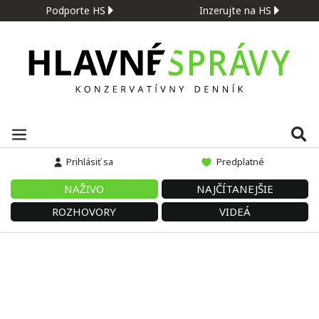
Podporte HS
Inzerujte na HS
Prihlásiť sa
Predplatné
NAŽIVO
NAJČÍTANEJŠIE
ROZHOVORY
VIDEÁ