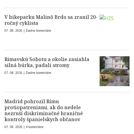
V bikeparku Malinô Brdo sa zranil 20-
ročný cyklista
07. 08. 2026 |
Žiadne komentáre
Rimavskú Sobotu a okolie zasiahla
silná búrka, padali stromy
07. 08. 2026 |
Žiadne komentáre
Madrid pohrozil Rímu
protiopatreniami, ak do nedele
nezruší diskriminačné hraničné
kontroly španielskych občanov
07. 08. 2026 |
4 komentáre