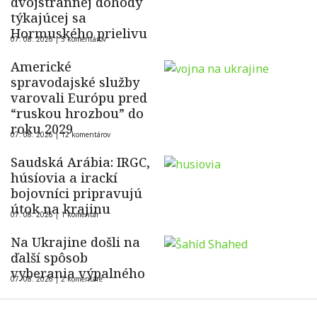
dvojstrannej dohody
týkajúcej sa
Hormuského prielivu
07. 08. 2026 |
5 komentárov
Americké
spravodajské služby
varovali Európu pred
“ruskou hrozbou” do
roku 2029
07. 08. 2026 |
12 komentárov
Saudská Arábia: IRGC,
húsíovia a irackí
bojovníci pripravujú
útok na krajinu
07. 08. 2026 |
1 komentár
Na Ukrajine došli na
ďalší spôsob
vyberania výpalného
07. 08. 2026 |
2 komentáre