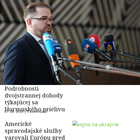
Podrobnosti
dvojstrannej dohody
týkajúcej sa
Hormuského prielivu
07. 08. 2026 |
5 komentárov
Americké
spravodajské služby
varovali Európu pred