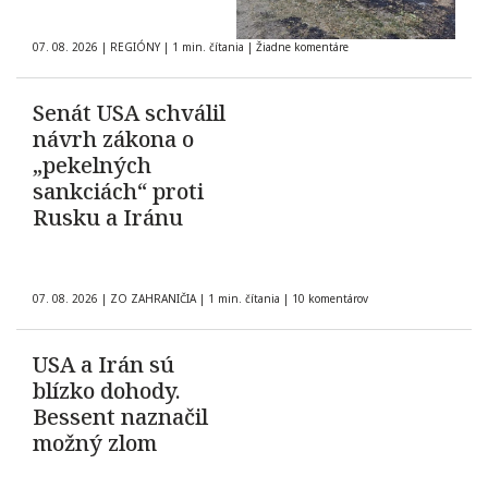
07. 08. 2026
|
REGIÓNY
|
1 min. čítania
|
Žiadne komentáre
Senát USA schválil
návrh zákona o
„pekelných
sankciách“ proti
Rusku a Iránu
07. 08. 2026
|
ZO ZAHRANIČIA
|
1 min. čítania
|
10 komentárov
USA a Irán sú
blízko dohody.
Bessent naznačil
možný zlom