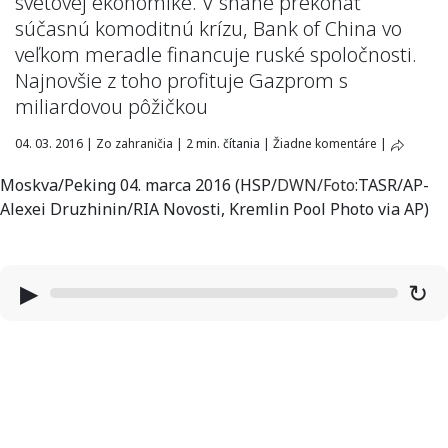
svetovej ekonomike. V snahe prekonať
súčasnú komoditnú krízu, Bank of China vo
veľkom meradle financuje ruské spoločnosti.
Najnovšie z toho profituje Gazprom s
miliardovou pôžičkou
04. 03. 2016
|
Zo zahraničia
|
2 min. čítania
|
Žiadne komentáre
|
Moskva/Peking 04. marca 2016 (HSP/
DWN
/Foto
:TASR/AP-
Alexei Druzhinin/RIA Novosti, Kremlin Pool Photo via AP)
▶
↻