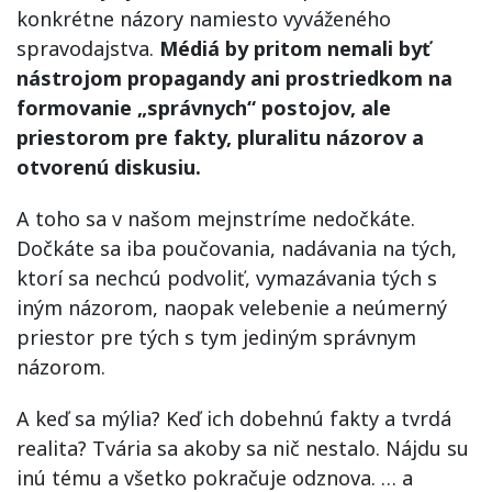
konkrétne názory namiesto vyváženého
spravodajstva.
Médiá by pritom nemali byť
nástrojom propagandy ani prostriedkom na
formovanie „správnych“ postojov, ale
priestorom pre fakty, pluralitu názorov a
otvorenú diskusiu.
A toho sa v našom mejnstríme nedočkáte.
Dočkáte sa iba poučovania, nadávania na tých,
ktorí sa nechcú podvoliť, vymazávania tých s
iným názorom, naopak velebenie a neúmerný
priestor pre tých s tym jediným správnym
názorom.
A keď sa mýlia? Keď ich dobehnú fakty a tvrdá
realita? Tvária sa akoby sa nič nestalo. Nájdu su
inú tému a všetko pokračuje odznova. … a