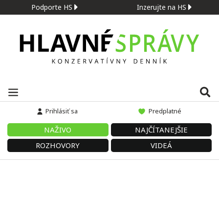
Podporte HS
Inzerujte na HS
Prihlásiť sa
Predplatné
NAŽIVO
NAJČÍTANEJŠIE
ROZHOVORY
VIDEÁ