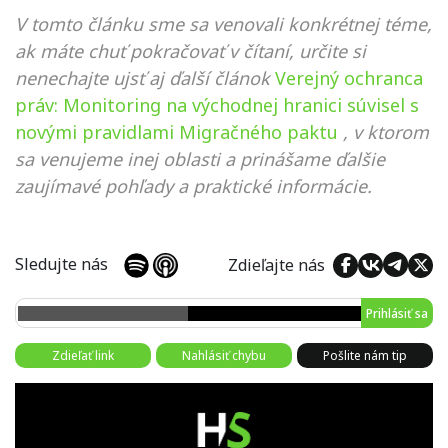
V tomto článku sme sa venovali konkrétnej téme,
ak máte chuť pokračovať v čítaní, určite si
nenechajte ujsť aj ďalší článok
Verejný ochranca
práv: Monitoring na východnej hranici súvisel s
novými pravidlami Migračného paktu
, v ktorom
sa venujeme inej oblasti a prinášame ďalšie
zaujímavé pohľady a praktické informácie.
Sledujte nás
Zdieľajte nás
Prihlásiť sa
Zdieľať link
Nahlásiť chybu
Pošlite nám tip