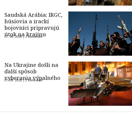
Saudská Arábia: IRGC,
húsíovia a irackí
bojovníci pripravujú
útok na krajinu
07. 08. 2026 |
2 komentáre
Na Ukrajine došli na
ďalší spôsob
vyberania výpalného
07. 08. 2026 |
2 komentáre