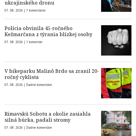
ukrajinského dronu
07. 08. 2026 |
7 komentárov
Polícia obvinila 45-ročného
Kežmarčana z týrania blízkej osoby
07. 08. 2026 |
1 komentár
V bikeparku Malinô Brdo sa zranil 20-
ročný cyklista
07. 08. 2026 |
Žiadne komentáre
Rimavskú Sobotu a okolie zasiahla
silná búrka, padali stromy
07. 08. 2026 |
Žiadne komentáre