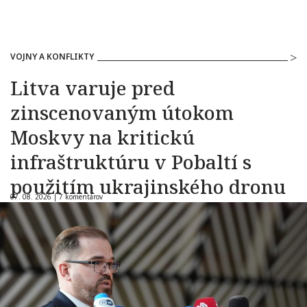
VOJNY A KONFLIKTY
Litva varuje pred
zinscenovaným útokom
Moskvy na kritickú
infraštruktúru v Pobaltí s
použitím ukrajinského dronu
07. 08. 2026 |
7 komentárov