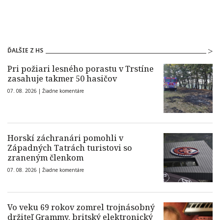
ĎALŠIE Z HS
Pri požiari lesného porastu v Trstíne
zasahuje takmer 50 hasičov
07. 08. 2026 |
Žiadne komentáre
Horskí záchranári pomohli v
Západných Tatrách turistovi so
zraneným členkom
07. 08. 2026 |
Žiadne komentáre
Vo veku 69 rokov zomrel trojnásobný
držiteľ Grammy, britský elektronický