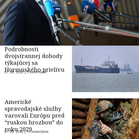
Podrobnosti
dvojstrannej dohody
týkajúcej sa
Hormuského prielivu
07. 08. 2026 |
5 komentárov
Americké
spravodajské služby
varovali Európu pred
“ruskou hrozbou” do
roku 2029
07. 08. 2026 |
13 komentárov