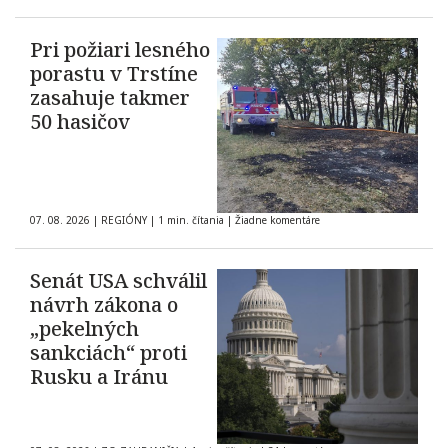
Pri požiari lesného
porastu v Trstíne
zasahuje takmer
50 hasičov
07. 08. 2026
|
REGIÓNY
|
1 min. čítania
|
Žiadne komentáre
Senát USA schválil
návrh zákona o
„pekelných
sankciách“ proti
Rusku a Iránu