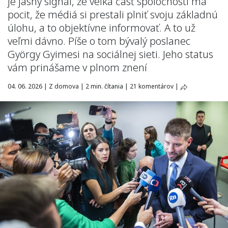
je jasný signál, že veľká časť spoločnosti má
pocit, že médiá si prestali plniť svoju základnú
úlohu, a to objektívne informovať. A to už
veľmi dávno. Píše o tom bývalý poslanec
György Gyimesi na sociálnej sieti. Jeho status
vám prinášame v plnom znení
04. 06. 2026
|
Z domova
|
2 min. čítania
|
21 komentárov
|