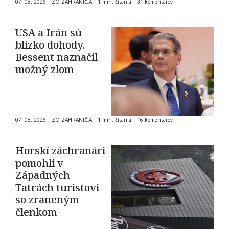
07. 08. 2026
|
ZO ZAHRANIČIA
|
1 min. čítania
|
31 komentárov
USA a Irán sú
blízko dohody.
Bessent naznačil
možný zlom
07. 08. 2026
|
ZO ZAHRANIČIA
|
1 min. čítania
|
16 komentárov
Horskí záchranári
pomohli v
Západných
Tatrách turistovi
so zraneným
členkom