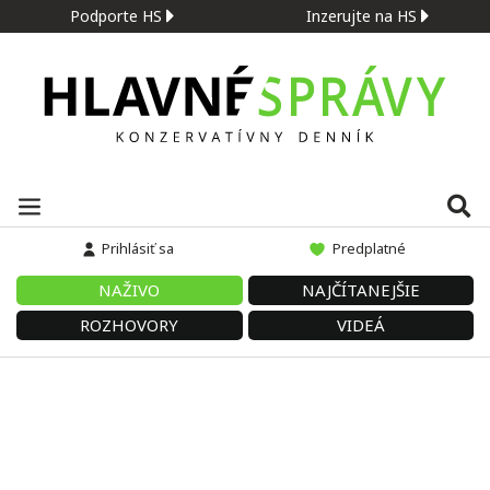
Podporte HS
Inzerujte na HS
Prihlásiť sa
Predplatné
NAŽIVO
NAJČÍTANEJŠIE
ROZHOVORY
VIDEÁ