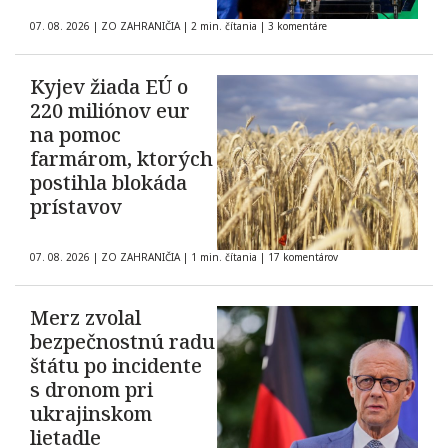
07. 08. 2026
|
ZO ZAHRANIČIA
|
2 min. čítania
|
3 komentáre
Kyjev žiada EÚ o
220 miliónov eur
na pomoc
farmárom, ktorých
postihla blokáda
prístavov
07. 08. 2026
|
ZO ZAHRANIČIA
|
1 min. čítania
|
17 komentárov
Merz zvolal
bezpečnostnú radu
štátu po incidente
s dronom pri
ukrajinskom
lietadle