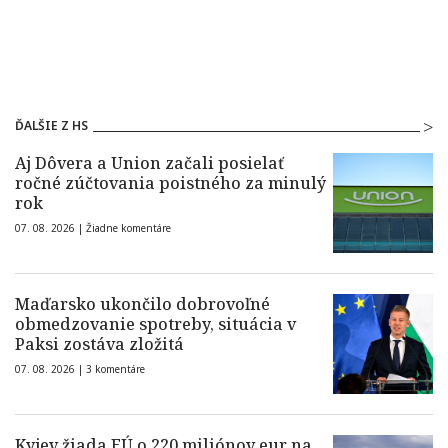
ĎALŠIE Z HS
Aj Dôvera a Union začali posielať
ročné zúčtovania poistného za minulý
rok
07. 08. 2026 |
Žiadne komentáre
Maďarsko ukončilo dobrovoľné
obmedzovanie spotreby, situácia v
Paksi zostáva zložitá
07. 08. 2026 |
3 komentáre
Kyjev žiada EÚ o 220 miliónov eur na