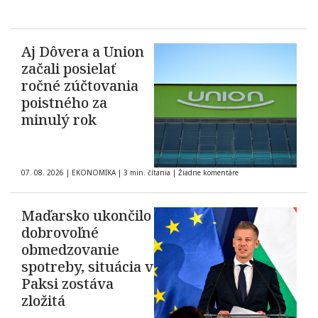
Aj Dôvera a Union
začali posielať
ročné zúčtovania
poistného za
minulý rok
07. 08. 2026
|
EKONOMIKA
|
3 min. čítania
|
Žiadne komentáre
Maďarsko ukončilo
dobrovoľné
obmedzovanie
spotreby, situácia v
Paksi zostáva
zložitá