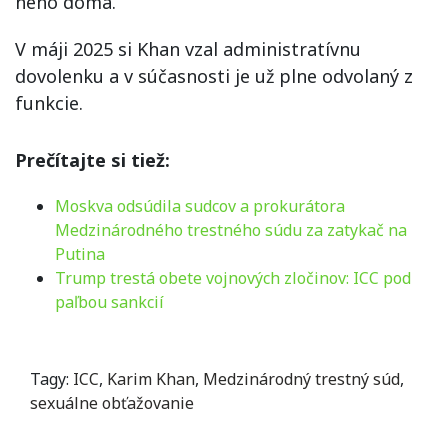
neho doma.
V máji 2025 si Khan vzal administratívnu
dovolenku a v súčasnosti je už plne odvolaný z
funkcie.
Prečítajte si tiež:
Moskva odsúdila sudcov a prokurátora
Medzinárodného trestného súdu za zatykač na
Putina
Trump trestá obete vojnových zločinov: ICC pod
paľbou sankcií
Tagy:
ICC
,
Karim Khan
,
Medzinárodný trestný súd
,
sexuálne obťažovanie