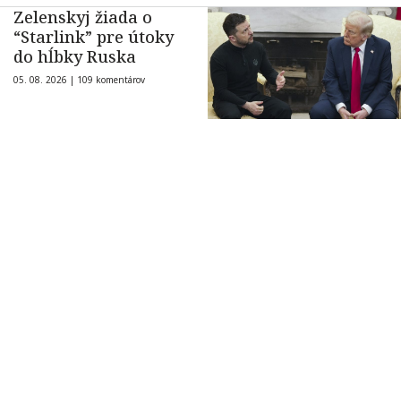
Zelenskyj žiada o
“Starlink” pre útoky
do hĺbky Ruska
05. 08. 2026 |
109 komentárov