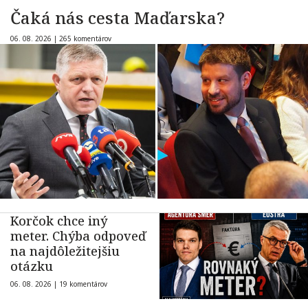
Čaká nás cesta Maďarska?
06. 08. 2026 |
265 komentárov
Korčok chce iný
meter. Chýba odpoveď
na najdôležitejšiu
otázku
06. 08. 2026 |
19 komentárov