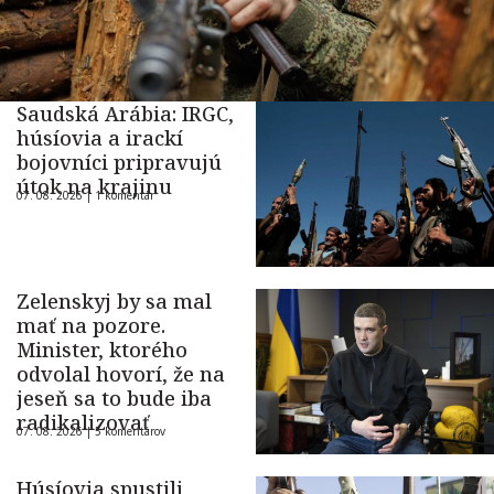
Saudská Arábia: IRGC,
húsíovia a irackí
bojovníci pripravujú
útok na krajinu
07. 08. 2026 |
1 komentár
Zelenskyj by sa mal
mať na pozore.
Minister, ktorého
odvolal hovorí, že na
jeseň sa to bude iba
radikalizovať
07. 08. 2026 |
5 komentárov
Húsíovia spustili