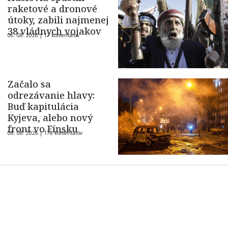
raketové a dronové
útoky, zabili najmenej
38 vládnych vojakov
06. 08. 2026 |
17 komentárov
Začalo sa
odrezávanie hlavy:
Buď kapitulácia
Kyjeva, alebo nový
front vo Fínsku
06. 08. 2026 |
178 komentárov