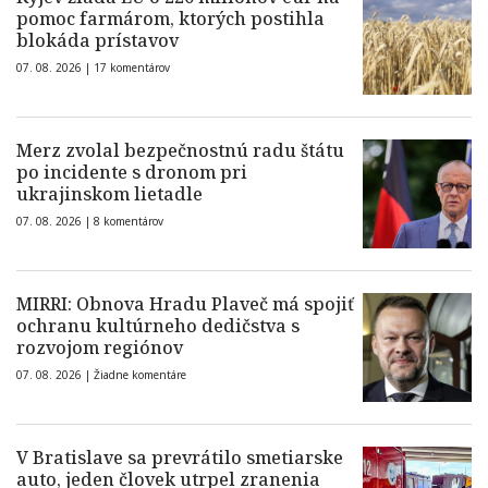
pomoc farmárom, ktorých postihla
blokáda prístavov
07. 08. 2026 |
17 komentárov
Merz zvolal bezpečnostnú radu štátu
po incidente s dronom pri
ukrajinskom lietadle
07. 08. 2026 |
8 komentárov
MIRRI: Obnova Hradu Plaveč má spojiť
ochranu kultúrneho dedičstva s
rozvojom regiónov
07. 08. 2026 |
Žiadne komentáre
V Bratislave sa prevrátilo smetiarske
auto, jeden človek utrpel zranenia