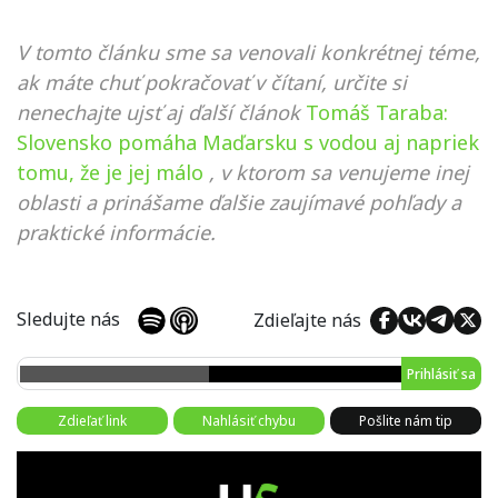
V tomto článku sme sa venovali konkrétnej téme,
ak máte chuť pokračovať v čítaní, určite si
nenechajte ujsť aj ďalší článok
Tomáš Taraba:
Slovensko pomáha Maďarsku s vodou aj napriek
tomu, že je jej málo
, v ktorom sa venujeme inej
oblasti a prinášame ďalšie zaujímavé pohľady a
praktické informácie.
Sledujte nás
Zdieľajte nás
Prihlásiť sa
Zdieľať link
Nahlásiť chybu
Pošlite nám tip