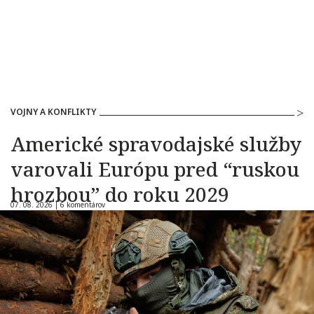
VOJNY A KONFLIKTY
Americké spravodajské služby
varovali Európu pred “ruskou
hrozbou” do roku 2029
07. 08. 2026 |
6 komentárov