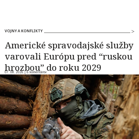
VOJNY A KONFLIKTY
Americké spravodajské služby
varovali Európu pred “ruskou
hrozbou” do roku 2029
07. 08. 2026 |
6 komentárov