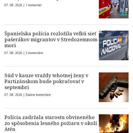
07. 08. 2026 |
1 komentár
Španielska polícia rozložila veľkú sieť
pašerákov migrantov v Stredozemnom
mori
07. 08. 2026 |
2 komentáre
Súd v kauze vraždy tehotnej ženy v
Partizánskom bude pokračovať v
septembri
07. 08. 2026 |
Žiadne komentáre
Polícia zadržala starostu obvineného
zo spôsobenia lesného požiaru v okolí
Atén